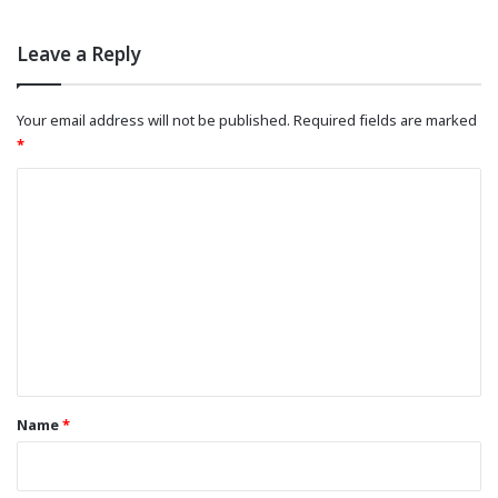
Leave a Reply
Your email address will not be published.
Required fields are marked
*
C
o
m
m
e
n
t
*
Name
*