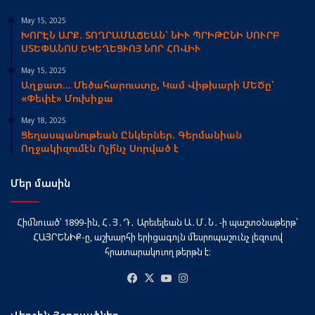
May 15, 2025
ԽՈՐԷՆ ԱՐՔ. ՏՈՂՐԱՄԱՃԵԱՆ՝ ՆԻՒ ՊՐԻԹԸՆԻ ՍՈՒՐԲ
ՍՏԵՓԱՆՈՍ ԵԿԵՂԵՑՒՈՅ ՆՈՐ ՀՈՎԻՒ
May 15, 2025
Աղքատ… Մեծահարուստը, Կամ Վիթխարի ՄԵԾը՝
«Փեփէ» Մուխիքա
May 18, 2025
Ցեղասպանութեան Ընկերներ. Գերմանիան
Ողջակիզումէն Ոչի՞նչ Սորված է
Մեր մասին
Հիմնուած՝ 1899-ին, Հ․Յ․Դ․ Արեւելեան Ա․Մ․Ն․-ի պաշտօնաթերթ՝
ՀԱՅՐԵՆԻՔ-ը, աշխարհի երիցագոյն մեսրոպաշունչ լեզուով
հրատարակուող թերթն է։
Facebook
X
YouTube
Instagram
Վերջին Յօդուածներ