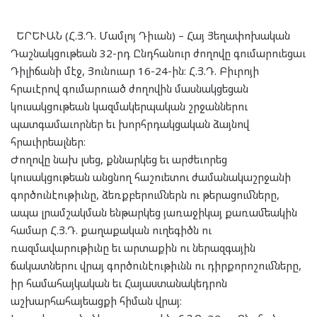
ԵՐԵՒԱՆ (Հ.Յ.Դ. Մամլոյ Դիւան) – Հայ Յեղափոխական
Դաշնակցութեան 32-րդ Ընդհանուր ժողովը գումարուեցաւ
Դիլիճանի մէջ, Յունուար 16-24-ին։ Հ.Յ.Դ. Բիւրոյի
հրաւէրով գումարուած ժողովին մասնակցեցան
կուսակցութեան կազմակերպական շրջաններու
պատգամաւորներ եւ խորհրդակցական ձայնով
հրաւիրեալներ։
Ժողովը նախ լսեց, քննարկեց եւ արժեւորեց
կուսակցութեան անցնող հաշուետու ժամանակաշրջանի
գործունէութիւնը, ձեռքբերումներն ու թերացումները,
ապա լրամշակման ենթարկեց յառաջիկայ քառամեակին
համար Հ.Յ.Դ. քաղաքական ուղեգիծն ու
ռազմավարութիւնը եւ արտաքին ու ներազգային
ճակատներու վրայ գործունէութիւնն ու դիրքորոշումները,
իր համահայկական եւ Հայաստանակեդրոն
աշխարհահայեացքի հիման վրայ։