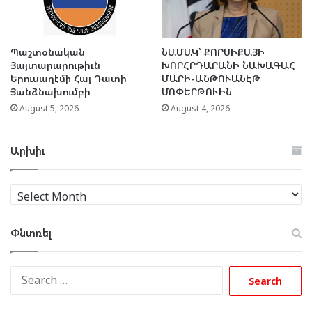
Պաշտօնական
ՆԱՄԱԿ՝ ՔՈՐՍԻՔԱՅԻ
Յայտարարութիւն
ԽՈՐՀՐԴԱՐԱՆԻ ՆԱԽԱԳԱՀ
Երուսաղէմի Հայ Դատի
ՄԱՐԻ-ԱՆԹՈՒԱՆԷԹ
Յանձնախումբի
ՄՈՓԵՐԹՈՒԻՆ
August 5, 2026
August 4, 2026
Արխիւ
Արխիւ
Փնտռել
Search
for: