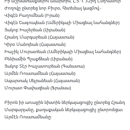
Իր աշխատանքներու աւարտին, Հ.Յ.Դ. 32րդ Ընդհանուր
Ժողովը ընտրեց նոր Բիւրօ, հետեւեալ կազմով.-
Վիգէն Բաղումեան (Իրան)
Վիգէն Եագուպեան (Ամերիկայի Միացեալ Նահանգներ)
Յակոբ Խաչերեան (Լիբանան)
Հրանդ Մարգարեան (Հայաստան)
Կիրօ Մանոյեան (Հայաստան)
Խաչիկ Մուրատեան (Ամերիկայի Միացեալ Նահանգներ)
Բենիամին Պչաքճեան (Լիբանան)
Յակոբ Տէր Խաչատուրեան (Գանատա)
Արմեն Ռուստամեան (Հայաստան)
Սպարտակ Սեյրանեան (Հայաստան)
Մուրատ Փափազեան (Ֆրանսա)
Բիրոն իր առաջին նիստին ներկայացուցիչ ընտրեց Հրանդ
Մարգարյանը, քաղաքական ներկայացուցիչ ընտրուեցաւ
Արմէն Ռուստամեանը։