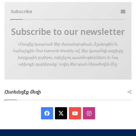
Subscribe
Subscribe to our newsletter
Մնացէ՛ք կապուած ձեր ժառանգութեան, մշակոյթին եւ
համայնքին հետ Hairenik Weekly-ով՝ ձեր վստահելի աղբիւրը
խորքային լուրերու, ոգեշնչող պատմութիւններու եւ հայ
սփիւռքի զարկերակը՝ ուղիղ ձեր սրան ներածողին մէջ։
Հետեւեցէ՛ք մեզի
Facebook
X
YouTube
Instagram