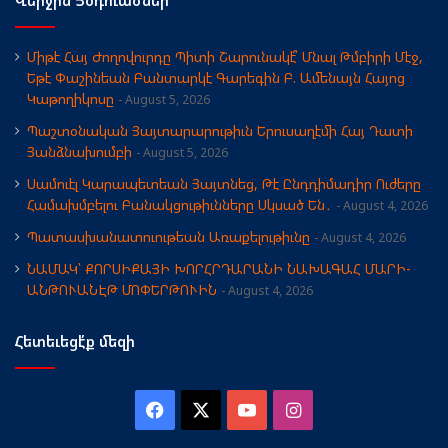
Միթէ Հայ Ժողովուրդը Պիտի Շարունակէ՞ Մնալ Թմբիրի Մէջ,
Եթէ Փաշինեան Բանտարկէ Գարեգին Բ. Ամենայն Հայոց
Կաթողիկոսը
August 5, 2026
Պաշտօնական Յայտարարութիւն Երուսաղէմի Հայ Դատի
Յանձնախումբի
August 5, 2026
Սամուէլ Կարապետեան Յայտնեց, Թէ Ընդդիմադիր Ուժերը
Համախմբելու Բանակցութիւնները Սկսած Են․
August 4, 2026
Պատասխանատուութեան Առաքելութիւնը
August 4, 2026
ՆԱՄԱԿ՝ ՔՈՐՍԻՔԱՅԻ ԽՈՐՀՐԴԱՐԱՆԻ ՆԱԽԱԳԱՀ ՄԱՐԻ-
ԱՆԹՈՒԱՆԷԹ ՄՈՓԵՐԹՈՒԻՆ
August 4, 2026
Հետեւեցէ՛ք մեզի
Facebook
X
YouTube
Instagram