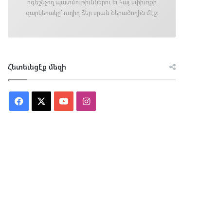
ոգեշնչող պատմութիւններու եւ հայ սփիւռքի
զարկերակը՝ ուղիղ ձեր սրան ներածողին մէջ։
Հետեւեցէ՛ք մեզի
Facebook
X
YouTube
Instagram