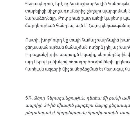
հետապնդում, եթէ ոչ համաշխարհային հանրութեա
տարելիցի միջոցառումներից շեղելու պարզունակ 
նախաձեռնելը, Թուրքիան շատ աւելի կարեւոր պա
մարդկութեան հանդէպ, այն է՝ Հայոց ցեղասպանո
Ուստի, խորհուրդ կը տայի համաշխարհային խաղա
ցեղասպանութեան ճանաչման ուղերձ յղել աշխարհին
Իւրաքանչիւրիս պարտքն է գալիք սերունդներին 
այդ կերպ կանխելով ոճրագործութիւնների կրկնո
հարեւան ազգերի միջեւ մերձեցման եւ հետագայ 
Յ.Գ.
Ձերդ Գերազանցութիւն, դեռեւս մի քանի ամի
ապրիլի 24-ին միասին յարգելու Հայոց ցեղաս
ընդունուած չէ հիւրընկալուել հրաւիրուողին