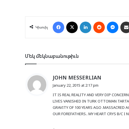
Facebook
X
LinkedIn
Reddit
Mess
Կիսուիլ
Մեկ մեկնաբանութիւն
s
JOHN MESSERLIAN
a
January 22, 2015 at 2:17 pm
y
IT IS REAL REALITY AND VERY DIP CONCER
s
LIVES VANISHED IN TURK OTTOMAN TART
:
GRAVITY OF 100 YEARS AGO .MASSACRED A
OUR FOREFATHERS.. MY HEART CRYS B/C I 