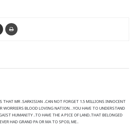
enger
Ուղարկել նամակ
Տպել
NS THAT MR .SARKISIAN ..CAN NOT FORGET 1.5 MILLIONS INNOCENT
AR WORRIERS BLOOD LOVING NATION…YOU HAVE TO UNDERSTAND
GAIST HUMANITY ..TO HAVE THE A PICE OF LAND..THAT BELONGED
NEVER HAD GRAND PA OR MA TO SPOIL ME..