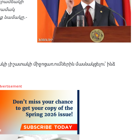
իւրամեակի
նամակ
նք նամակը.-
 յիշատակի միջոցառումներին մասնակցելու՝ ինձ
dvertisement