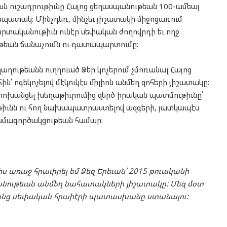
ն ուշադրութիւնը Հայոց ցեղասպանութեան 100-ամեայ
նպատակ: Մինչդեռ, մինչեւ յիշատակի միջոցառում
րտականութիւն ունէր սեփական ժողովրդի եւ ողջ
ւթեան ճանաչումն ու դատապարտումը:
ղութեանն ուղղուած Ձեր կոչերում չմոռանալ Հայոց
՝ ոգեկոչելով մէկուկէս միլիոն անմեղ զոհերի յիշատակը:
փոխանցել խեղաթիւրումից զերծ իրական պատմութիւնը՝
ւթիւնն ու հող նախապատրաստելով ազգերի, յատկապէս
համագործակցութեան համար:
ս առաջ հրաւիրել եմ Ձեզ Երեւան՝ 2015 թուականի
պանութեան անմեղ նահատակների յիշատակը: Մեզ մօտ
՝ առանց սեփական հրաիէրի պատասխանը ստանալու: