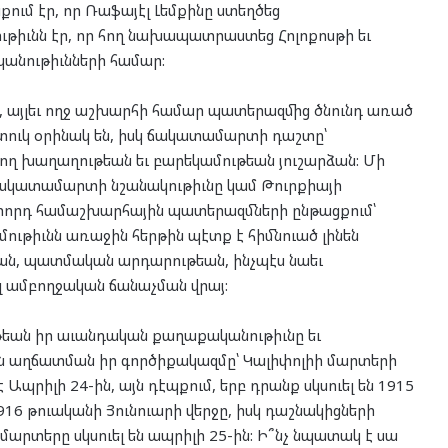
ում էր, որ Ռաֆայէլ Լեմքինը ստեղծեց
ութիւնն էր, որ հող նախապատրաստեց Հոլոքոսթի եւ
պանութիւնների համար:
ոյ, այլեւ ողջ աշխարհի համար պատերազմից ծնունդ առած
ուկ օրինակ են, իսկ ճակատամարտի դաշտը՝
ղ խաղաղութեան եւ բարեկամութեան յուշարձան: Մի
ի ճակատամարտի նշանակութիւնը կամ Թուրքիայի
րորդ համաշխարհային պատերազմների ընթացքում՝
մութիւնն առաջին հերթին պէտք է հիմնուած լինեն
ն, պատմական արդարութեան, ինչպէս նաեւ
յլ ամբողջական ճանաչման վրայ:
թեան իր աւանդական քաղաքականութիւնը եւ
 աղճատման իր գործիքակազմը՝ Կալիփոլիի մարտերի
պրիլի 24-ին, այն դէպքում, երբ դրանք սկսուել են 1915
1916 թուականի Յունուարի վերջը, իսկ դաշնակիցների
րտերը սկսուել են ապրիլի 25-ին: Ի՞նչ նպատակ է սա