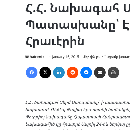
Հ.Հ. Նախագահ 
Պատասխանը՝ Է
Հրաւէրին
hairenik
January 16, 2015
Վերջին թարմացումը January
Facebook
X
LinkedIn
Reddit
Messenger
Ուղարկել նամակ
Տպել
Հ.Հ. նախագահ Սերժ Սարգսեանը` ի պատասխա
նախագահ Ռեճէպ Թայիպ Էրտողանի նամակին, 
Թուրքիոյ նախագահը Հայաստանի Հանրապետ
Նախագահին կը հրաւիրէ Ապրիլ 24-ին ներկայ ըլ