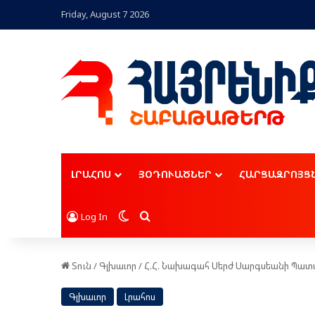
Friday, August 7 2026
ԼՐԱՀՈՍ
ՅՕԴՈՒԱԾՆԵՐ
ՀԱՐՑԱԶՐՈՅՑ
Switch skin
Որոնել
Log In
Տուն
/
Գլխաւոր
/
Հ.Հ. Նախագահ Սերժ Սարգսեանի Պատ
Գլխաւոր
Լրահոս