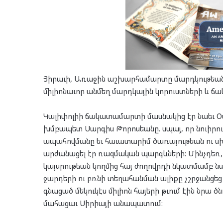
Յիրաւի, Առաջին աշխարհամարտը մարդկութեան 
միլիոնաւոր անմեղ մարդկային կորուստների և
Կալիփոլիի ճակատամարտի մասնակից էր նաեւ Օս
խմբապետ Սարգիս Թորոսեանը. սպայ, որ նուիրո
ապահովմանը եւ հաւատարիմ ծառայութեան ու ս
արժանացել էր ռազմական պարգևների: Մինչդեռ,
կայսրութեան կողմից հայ ժողովրդի նկատմամբ 
ջարդերի ու բռնի տեղահանման ալիքը չշրջանցե
գնացած մեկուկէս միլիոն հայերի թւում էին նրա 
մահացաւ Սիրիայի անապատում: