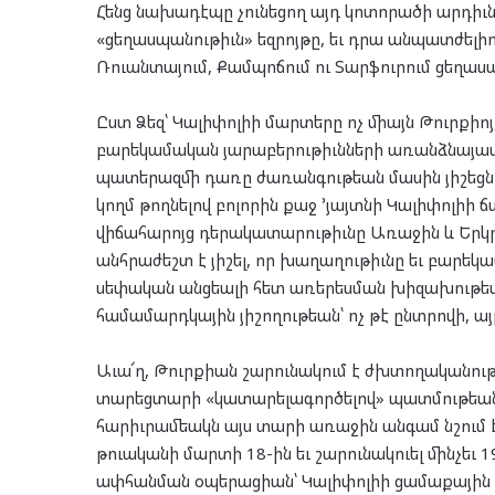
Հենց նախադէպը չունեցող այդ կոտորածի արդիւնք
«ցեղասպանութիւն» եզրոյթը, եւ դրա անպատժելի
Ռուանտայում, Քամպոճում ու Տարֆուրում ցեղաս
Ըստ Ձեզ՝ Կալիփոլիի մարտերը ոչ միայն Թուրքի
բարեկամական յարաբերութիւնների առանձնայատ
պատերազմի դառը ժառանգութեան մասին յիշեցնո
կողմ թողնելով բոլորին քաջ ՚յայտնի Կալիփոլի
վիճահարոյց դերակատարութիւնը Առաջին և Երկ
անհրաժեշտ է յիշել, որ խաղաղութիւնը եւ բարեկա
սեփական անցեալի հետ առերեսման խիզախութեա
համամարդկային յիշողութեան՝ ոչ թէ ընտրովի, ա
Աւա՜ղ, Թուրքիան շարունակում է ժխտողականու
տարեցտարի «կատարելագործելով» պատմութեան
հարիւրամեակն այս տարի առաջին անգամ նշում է Ա
թուականի մարտի 18-ին եւ շարունակուել մինչեւ 
ափհանման օպերացիան՝ Կալիփոլիի ցամաքային մա