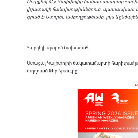
Թուրքիոյ մէջ Կալիփոլիի ճակատամարտի հար
յիշատակի հանդիսութիւններուն, պատասխան 
գրած է։ Ստորեւ, ամբողջութեամբ, լոյս կ՛ընծայե
Յարգելի պարոն Նախագահ,
Ստացայ Կալիփոլիի ճակատամարտի հարիւրամլակի
ուղղուած Ձեր հրաւէրը:
A