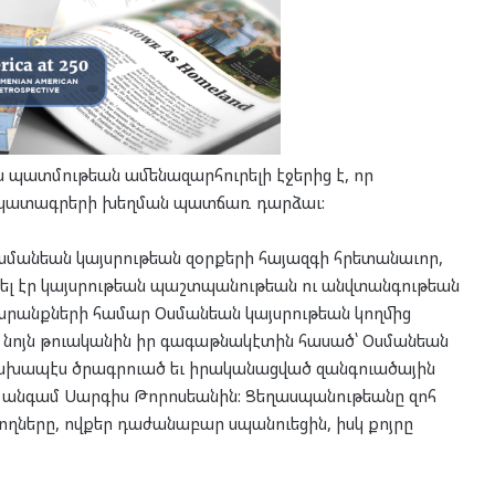
պատմութեան ամենազարհուրելի էջերից է, որ
 ճակատագրերի խեղման պատճառ դարձաւ:
մանեան կայսրութեան զօրքերի հայազգի հրետանաւոր,
ւել էր կայսրութեան պաշտպանութեան ու անվտանգութեան
խրանքների համար Օսմանեան կայսրութեան կողմից
 նոյն թուականին իր գագաթնակէտին հասած՝ Օսմանեան
նախապէս ծրագրուած եւ իրականացված զանգուածային
ց անգամ Սարգիս Թորոսեանին: Ցեղասպանութեանը զոհ
ծնողները, ովքեր դաժանաբար սպանուեցին, իսկ քոյրը