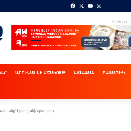
Facebook
X
YouTube
Instagram
Advertisem
ՆԵՐ
ԱՐՈՒԵՍՏ ԵՒ ՄՇԱԿՈՅԹ
ԱՅԼԱԶԱՆ
ԲԱՑԱՌԻԿ
ասխանը՝ Էրտողանի Հրաւէրին