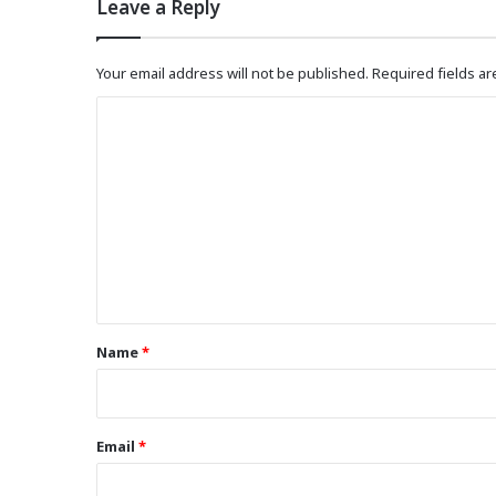
Leave a Reply
Your email address will not be published.
Required fields a
C
o
m
m
e
n
t
*
Name
*
Email
*