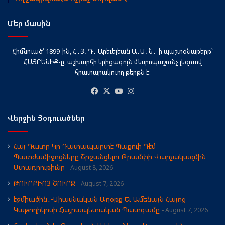
Մեր մասին
Հիմնուած՝ 1899-ին, Հ․Յ․Դ․ Արեւելեան Ա․Մ․Ն․-ի պաշտօնաթերթ՝
ՀԱՅՐԵՆԻՔ-ը, աշխարհի երիցագոյն մեսրոպաշունչ լեզուով
հրատարակուող թերթն է։
Facebook
X
YouTube
Instagram
Վերջին Յօդուածներ
Հայ Դատը Կը Դատապարտէ Պաքուի Դէմ
Պատժամիջոցները Շրջանցելու Թրամփի Վարչակազմին
Մտադրութիւնը
August 8, 2026
ԹՈՒՐՔԻՈՅ ՇՈՒՐՋ
August 7, 2026
էջմիածին․-Միասնական Աղօթք Եւ Ամենայն Հայոց
Կաթողիկոսի Հայրապետական Պատգամը
August 7, 2026