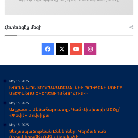
Հետեւեցէ՛ք մեզի
Facebook
X
YouTube
Instagram
May 15, 2025
ԽՈՐԷՆ ԱՐՔ. ՏՈՂՐԱՄԱՃԵԱՆ՝ ՆԻՒ ՊՐԻԹԸՆԻ ՍՈՒՐԲ
ՍՏԵՓԱՆՈՍ ԵԿԵՂԵՑՒՈՅ ՆՈՐ ՀՈՎԻՒ
May 15, 2025
Աղքատ… Մեծահարուստը, Կամ Վիթխարի ՄԵԾը՝
«Փեփէ» Մուխիքա
May 18, 2025
Ցեղասպանութեան Ընկերներ. Գերմանիան
Ողջակիզումէն Ոչի՞նչ Սորված է