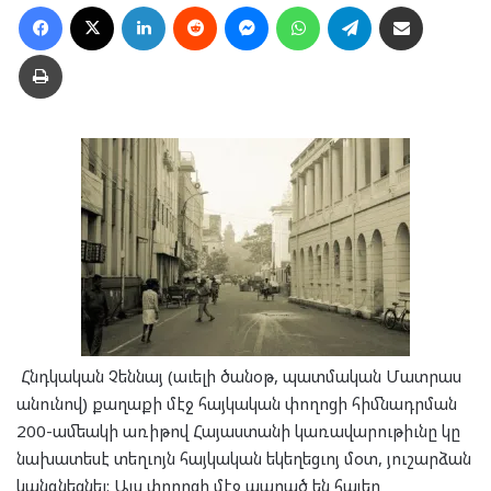
Facebook
X
LinkedIn
Reddit
Messenger
WhatsApp
Telegram
Ուղարկել նամակ
Տպել
Հնդկական Չեննայ (աւելի ծանօթ, պատմական Մատրաս
անունով) քաղաքի մէջ հայկական փողոցի հիմնադրման
200-ամեակի առիթով Հայաստանի կառավարութիւնը կը
նախատեսէ տեղւոյն հայկական եկեղեցւոյ մօտ, յուշարձան
կանգնեցնել: Այս փողոցի մէջ ապրած են հայեր