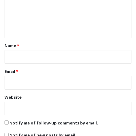
m
e
n
t
*
Name
*
Email
*
Website
Notify me of follow-up comments by email.
Notify me of new posts by email.