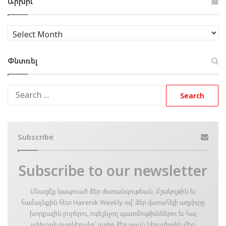
Արխիւ
Արխիւ
Փնտռել
Search
for:
Subscribe
Subscribe to our newsletter
Մնացէ՛ք կապուած ձեր ժառանգութեան, մշակոյթին եւ
համայնքին հետ Hairenik Weekly-ով՝ ձեր վստահելի աղբիւրը
խորքային լուրերու, ոգեշնչող պատմութիւններու եւ հայ
սփիւռքի զարկերակը՝ ուղիղ ձեր սրան ներածողին մէջ։