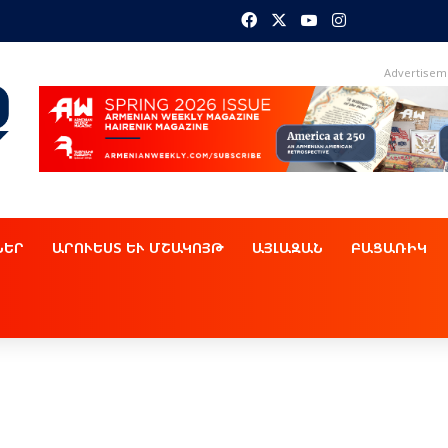
Facebook
X
YouTube
Instagram
Advertisem
ՆԵՐ
ԱՐՈՒԵՍՏ ԵՒ ՄՇԱԿՈՅԹ
ԱՅԼԱԶԱՆ
ԲԱՑԱՌԻԿ