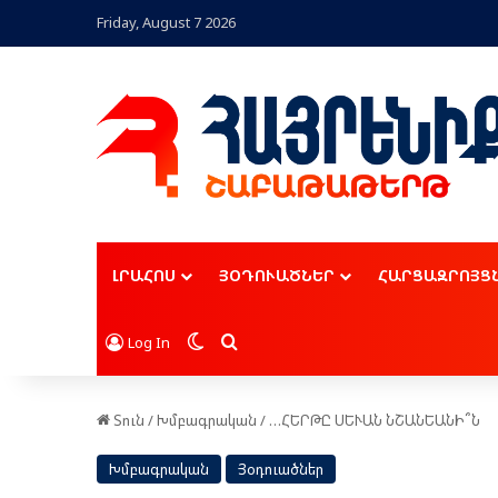
Friday, August 7 2026
ԼՐԱՀՈՍ
ՅՕԴՈՒԱԾՆԵՐ
ՀԱՐՑԱԶՐՈՅՑ
Switch skin
Որոնել
Log In
Տուն
/
Խմբագրական
/
…ՀԵՐԹԸ ՍԵՒԱՆ ՆՇԱՆԵԱՆԻ՞Ն
Խմբագրական
Յօդուածներ