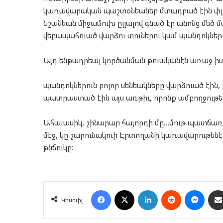
կառավարական պաշտօնեաներ մտադրած էին փլցն
Նշանեան միջամուխ ըլլալով գնած էր անոնց մեծ
վերապահուած վարձու տուներու կամ պանդոկներո
Այդ ենթադրեալ կործանման թուականէն առաջ իս
պանդոկներուն բոլոր սենեակները վարձուած էին, 
պատրաստած էին այս առթիւ, որոնք ամբողջութե
Ահաւասիկ, շինարար հայորդի մը…մութ պատճառնե
մէջ, կը շարունակուի Էրտողանի կառավարութեն
թնճուկը:
Facebook
X
LinkedIn
Reddit
Mess
Կիսուիլ