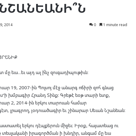
 ՆՇԱՆԵԱՆԻ՞Ն
9, 2014
0
1 minute read
ՅՐԵՆԻՔ
 մը եւս…եւ այդ ալ ի՜նչ զուգադիպութիւն:
ուար 19, 2007-ին Պոլսոյ մէջ անարգ ոճիրի զոհ գնաց
ս“ի խմբագիր Հրանդ Տինք: Գրեթէ եօթ տարի ետք,
ուար 2, 2014-ին երկու տարուան համար
էտ, լրագրող, յօդուածագիր եւ շինարար Սեւան Նշանեան:
հաստատել երկու դէպքերուն միջեւ: Իրօք, հայատեաց ու
ք տեսլականի իրագործման ի խնդիր, անգամ մը եւս