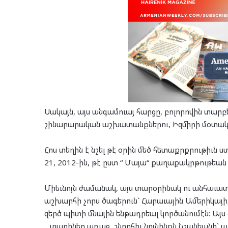
Սակայն, այս անգամուայ հարցը, բոլորովին տար
շինարարական աշխատանքներու, Իզմիրի մօտակայ
Հոս տեղին է նշել թէ օրին մեծ հետաքրքրութիւն ս
21, 2012-ին, թէ ըստ “ Մայա“ քաղաքակրթութեա
Միեւնոյն ժամանակ, այս տարօրինակ ու անհաւատ
աշխարհի չորս ծագերուն` Հարաւային Ամերիկայի,
զերծ պիտի մնային ենթադրեալ կործանումէն: Այս 
…տարիներ առաջ, շնորհիւ նոյնինքն Նշանեանի` ա