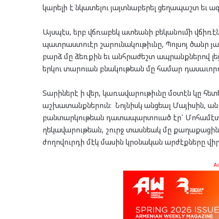
կարելի է նկատելու յայտնաբերել ցեղապաշտ եւ ա
Այսպէս, երբ վճռաբեկ ատեանի բեկանումի վճիռէ
պատրաստուէր շարունակութիւնը, Պոլսոյ ծանր յ
բարձ մը ձեռքին եւ անհրաժեշտ ապրանքներով լե
երկու տարուան բնակութեան մը համար դասաւորո
Տարիներէ ի վեր, կառավարութիւնը մօտէն կը հե
աշխատանքներուն: Նոյնիսկ անցեալ Մայիսին, ան
բանտարկութեան դատապարտուած էր` Մոհամէտ մ
ղեկավարութեան, շուրջ տասնեակ մը քաղաքացին
ժողովուրդի մէկ մասին կրօնական արժէքները վի
A