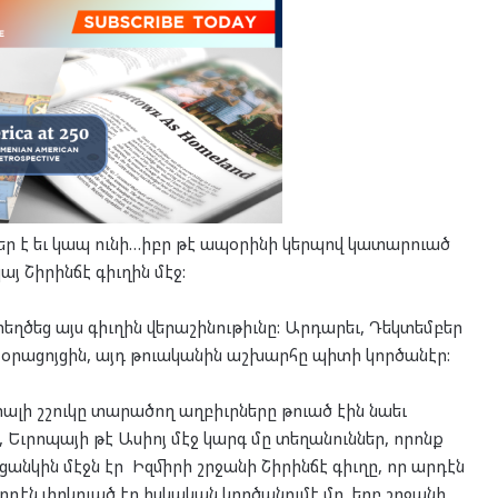
բեր է եւ կապ ունի…իբր թէ ապօրինի կերպով կատարուած
 Շիրինճէ գիւղին մէջ:
տեղծեց այս գիւղին վերաշինութիւնը: Արդարեւ, Դեկտեմբեր
ն օրացոյցին, այդ թուականին աշխարհը պիտի կործանէր:
ալի շշուկը տարածող աղբիւրները թուած էին նաեւ
 Եւրոպայի թէ Ասիոյ մէջ կարգ մը տեղանուններ, որոնք
ցանկին մէջն էր Իզմիրի շրջանի Շիրինճէ գիւղը, որ արդէն
րդէն փրկուած էր իսկական կործանումէ մը, երբ շրջանի