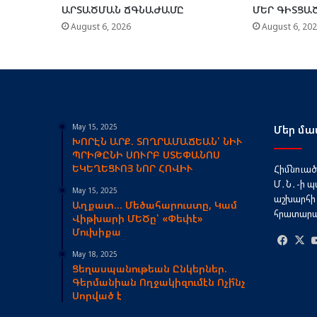
ԱՐՏԱԾՄԱՆ ՃԳՆԱԺԱՄԸ
ՄԵՐ ԳԻՏՑԱԾ
August 6, 2026
August 6, 20
May 15, 2025
Մեր մա
ԽՈՐԷՆ ԱՐՔ. ՏՈՂՐԱՄԱՃԵԱՆ՝ ՆԻՒ
ՊՐԻԹԸՆԻ ՍՈՒՐԲ ՍՏԵՓԱՆՈՍ
ԵԿԵՂԵՑՒՈՅ ՆՈՐ ՀՈՎԻՒ
Հիմնուած՝
Մ․Ն․-ի պ
May 15, 2025
աշխարհի 
Աղքատ… Մեծահարուստը, Կամ
հրատարակ
Վիթխարի ՄԵԾը՝ «Փեփէ»
Մուխիքա
Face
May 18, 2025
Ցեղասպանութեան Ընկերներ.
Գերմանիան Ողջակիզումէն Ոչի՞նչ
Սորված է