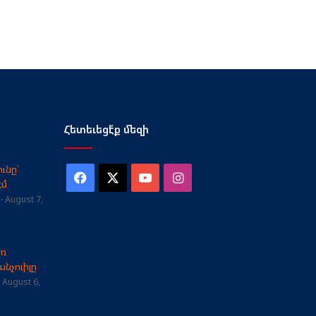
Հետեւեցէ՛ք մեզի
ւնը՝
Facebook
X
YouTube
Instagram
էմ
August 7,
առ
նչուիլը
August 6,