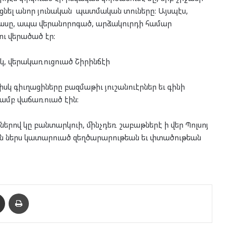
ել անոր յունական պատմական տուները: Այսպէս,
 մասը, ապա վերանորոգած, արձակուրդի համար
ւ վերածած էր:
կ, վերակառուցուած Շիրինճէի
իսկ գիւղացիները բազմաթիւ յուշանուէրներ եւ գինի
ամբ վաճառուած էին:
րով կը բանտարկուի, մինչդեռ շաբաթներէ ի վեր Պոլսոյ
էն ներս կատարուած զեղծարարութեան եւ փտածութեան
enger
Ուղարկել նամակ
Տպել