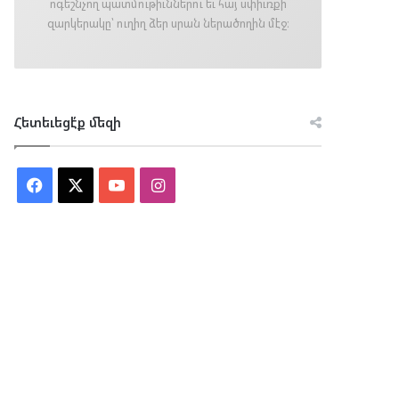
ոգեշնչող պատմութիւններու եւ հայ սփիւռքի
զարկերակը՝ ուղիղ ձեր սրան ներածողին մէջ։
Հետեւեցէ՛ք մեզի
Facebook
X
YouTube
Instagram