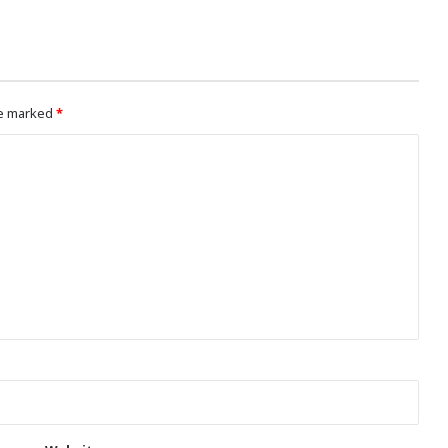
re marked
*