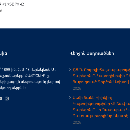
 «ԼԻՏԸՐ»-Ը
26
սին
Վերջին Յօդուածներ
 1899-ին, Հ․Յ․Դ․ Արեւելեան Ա․
Հ.Յ.Դ. Բիւրոյի Յայտարարութի
աշտօնաթերթ՝ ՀԱՅՐԵՆԻՔ-ը,
Գարեգին Բ. Կաթողիկոսին Դ
երիցագոյն մեսրոպաշունչ լեզուով
Յարուցուած Գործին Առիթով
ուող թերթն է։
2026
Մեծի Տանն Կիլիկիոյ
book
X
YouTube
Instagram
Կաթողիկոսութիւնը Վեհափ
Գարեգին Բ․-ի Դատարան Կա
Դատապարտելի Կը Նկատէ
2026