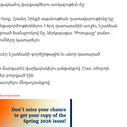
զգայնամոլ վարքագծերու առկայութիւն մը:
ն ետք, Հրանդ Տինքի սպանութեան դատավարութիւնը կը
անցագործութիւններու 14րդ դատարանին առջեւ, Նշանեան
ցուած ճամպրուկով մը, ներկայացաւ “Թորպալը“ բանտ…
ւմները կատարելու:
տեւէր Նշանեանի գործընթացին եւ անոր կատարած
արգարէն վարկաբակելու յանցանքով: Ըստ, տեղւոյն
եր բողոքած էին
րաւորելու մեղադրանքով:
dvertisement