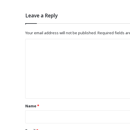
Leave a Reply
Your email address will not be published.
Required fields a
C
o
m
m
e
n
t
*
Name
*