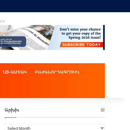
ent
125-ԱՄԵԱԿ
ԲԱԺԱՆՈՐԴԱԳՐՈՒԻԼ
Արխիւ
Արխիւ