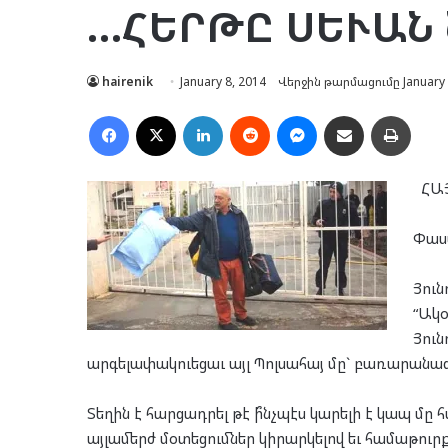
…ՀԵՐԹԸ ՍԵՒԱՆ
hairenik
January 8, 2014
Վերջին թարմացումը January 
Facebook
X
LinkedIn
Reddit
Messenger
Ուղարկել նամակ
Տպել
ՀԱ
Փաստ
Յուն
“Ակօ
Յուն
արգելափակուեցաւ այլ Պոլսահայ մը` բառարանագ
Տեղին է հարցադրել թէ ի՞նչպէս կարելի է կապ մը 
այլամերժ մօտեցումներ կիրարկելով եւ համաթուր