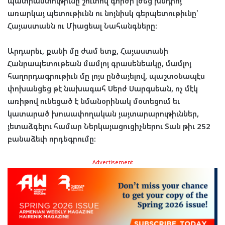
պատրաստութիւնը շուտով գործի լծեց խնդրոյ
առարկայ պետութիւնն ու նոյնիսկ գերպետութիւնը՝
Հայաստանն ու Միացեալ Նահանգները:
Արդարեւ, քանի մը ժամ ետք, Հայաստանի
Հանրապետութեան մամլոյ գրասենեակը, մամլոյ
հաղորդագրութիւն մը լոյս ընծայելով, պաշտօնապէս
փոխանցեց թէ նախագահ Սերժ Սարգսեան, ոչ մէկ
առիթով ունեցած է նմանօրինակ մօտեցում եւ
կատարած խուսափողական յայտարարութիւններ,
յետաձգելու համար Ներկայացուցիչներու Տան թիւ 252
բանաձեւի որդեգրումը:
Advertisement