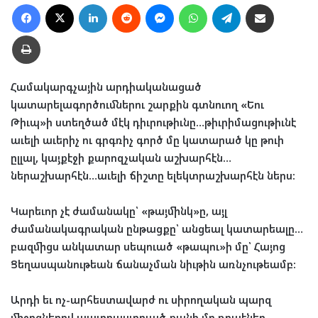
Facebook
X
LinkedIn
Reddit
Messenger
WhatsApp
Telegram
Ուղարկել նամակ
Տպել
Համակարգչային արդիականացած
կատարելագործումներու շարքին գտնուող «Եու
Թիւպ»ի ստեղծած մէկ դիւրութիւնը…թիւրիմացութիւնէ
աւելի աւերիչ ու գրգռիչ գործ մը կատարած կը թուի
ըլլալ, կայքէջի քարոզչական աշխարհէն…
ներաշխարհէն…աւելի ճիշտը ելեկտրաշխարհէն ներս:
Կարեւոր չէ ժամանակը՝ «թայմինկ»ը, այլ
ժամանակագրական ընթացքը՝ անցեալ կատարեալը…
բազմիցս անկատար սեպուած «թապու»ի մը՝ Հայոց
Ցեղասպանութեան ճանաչման նիւթին առնչութեամբ:
Արդի եւ ոչ-արհեստավարժ ու սիրողական պարզ
միջոցներով պատրաստուած քանի մը ռոպէներ,