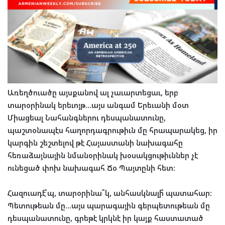
Առեղծուածը այսքանով ալ չաւարտեցաւ, երբ
տարօրինակ երեւոյթ…այս անգամ Երեւանի մօտ
Միացեալ Նահանգներու դեսպանատունը,
պաշտօնապէս հաղորդագրութիւն մը հրապարակեց, իր
կարգին շեշտելով թէ Հայաստանի նախագահը
հեռաձայնային նմանօրինակ խօսակցութիւններ չէ
ունեցած փոխ նախագահ Ճօ Պայտընի հետ:
Հազուադէ՞պ, տարօրինա՞կ, անհասկնալի՞ պատահար:
Պետութեան մը…այս պարագային գերպետութեան մը
դեսպանատունը, գրեթէ կրկնէ իր կայք հաստատած