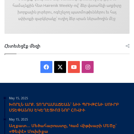
համայնքին հետ Hairenik Weekly-ով՝ ձեր վստահելի աղբիւրը
խորքային լուրերու, ոգեշնչող պատմութիւններու եւ հայ
սփիւռքի զարկերակը՝ ուղիղ ձեր սրան ներածողին մէջ։
Հետեւեցէ՛ք մեզի
Facebook
X
YouTube
Instagram
May 15, 2025
ԽՈՐԷՆ ԱՐՔ. ՏՈՂՐԱՄԱՃԵԱՆ՝ ՆԻՒ ՊՐԻԹԸՆԻ ՍՈՒՐԲ
ՍՏԵՓԱՆՈՍ ԵԿԵՂԵՑՒՈՅ ՆՈՐ ՀՈՎԻՒ
May 15, 2025
Աղքատ… Մեծահարուստը, Կամ Վիթխարի ՄԵԾը՝
«Փեփէ» Մուխիքա