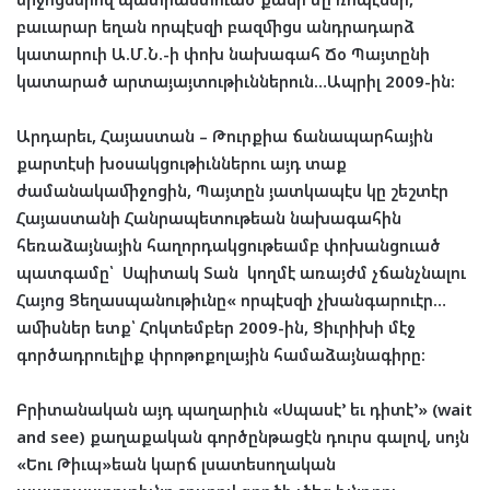
բաւարար եղան որպէսզի բազմիցս անդրադարձ
կատարուի Ա.Մ.Ն.-ի փոխ նախագահ Ճօ Պայտընի
կատարած արտայայտութիւններուն…Ապրիլ 2009-ին:
Արդարեւ, Հայաստան – Թուրքիա ճանապարհային
քարտէսի խօսակցութիւններու այդ տաք
ժամանակամիջոցին, Պայտըն յատկապէս կը շեշտէր
Հայաստանի Հանրապետութեան նախագահին
հեռաձայնային հաղորդակցութեամբ փոխանցուած
պատգամը՝ Սպիտակ Տան կողմէ առայժմ չճանչնալու
Հայոց Ցեղասպանութիւնը« որպէսզի չխանգարուէր…
ամիսներ ետք՝ Հոկտեմբեր 2009-ին, Ցիւրիխի մէջ
գործադրուելիք փրոթոքոլային համաձայնագիրը:
Բրիտանական այդ պաղարիւն «Սպասէ’ եւ դիտէ’» (wait
and see) քաղաքական գործընթացէն դուրս գալով, սոյն
«Եու Թիւպ»եան կարճ լսատեսողական