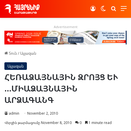
Log In
Switch skin
Որոնե
Advertisement
Տուն
/
Այլազան
Այլազան
ՀԵՌԱՁԱՅՆԱՅԻՆ ԶՐՈՅՑ ԵՒ
…ՄԻԱՁԱՅՆԱՅԻՆ
ԱՐՁԱԳԱՆԳ
admin
November 2, 2010
Վերջին թարմացումը November 8, 2010
0
1 minute read