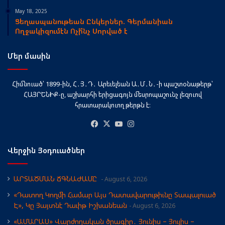
May 18, 2025
Ցեղասպանութեան Ընկերներ. Գերմանիան
Ողջակիզումէն Ոչի՞նչ Սորված է
Մեր մասին
Հիմնուած՝ 1899-ին, Հ․Յ․Դ․ Արեւելեան Ա․Մ․Ն․-ի պաշտօնաթերթ՝
ՀԱՅՐԵՆԻՔ-ը, աշխարհի երիցագոյն մեսրոպաշունչ լեզուով
հրատարակուող թերթն է։
Facebook
X
YouTube
Instagram
Վերջին Յօդուածներ
ԱՐՏԱԾՄԱՆ ՃԳՆԱԺԱՄԸ
August 6, 2026
«Դատող Կողմի Համար Այս Դատավարութիւնը Տապալուած
Է», Կը Յայտնէ Դաւիթ Իշխանեան
August 6, 2026
«ԱՄԱՐԱՍ» Վարժողական ծրագիր․ Յունիս – Յուլիս –