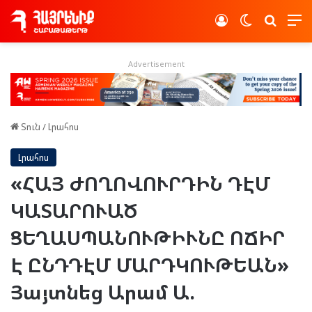
Log In
Switch skin
Որոնե
Advertisement
Տուն
/
Լրահոս
Լրահոս
«ՀԱՅ ԺՈՂՈՎՈՒՐԴԻՆ ԴԷՄ
ԿԱՏԱՐՈՒԱԾ
ՑԵՂԱՍՊԱՆՈՒԹԻՒՆԸ ՈՃԻՐ
Է ԸՆԴԴԷՄ ՄԱՐԴԿՈՒԹԵԱՆ»
Յայտնեց Արամ Ա.