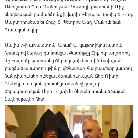
Անուշաւան Եպս. Դանիէլեան, Կաթողիկոսարանի Միջ-
եկեղեցական բաժանմունքի վարիչ Գերպ. Տ. Յուսիկ Ծ. Վրդ.
Մարտիրոսեան եւ Հոգշ. Տ. Պետրոս Աբղ. Մանուէլեան՝
Գաւազանակիր:
Մայիս 7-ի առաւօտուն, Արամ Ա. կաթողիկոս յատուկ
հրաւէրով ներկայ գտնուեցաւ Քափիթըլ Հիլ, ուր աղօթքով
մը բացումը կատարեց Ծերակոյտի նիստին: Նախքան
բացման արարողութիւնը, վեհափառ հայրապետը յատուկ
հանդիպումներ ունեցաւ ծերակուտական Ճեք Ռիտի,
Դեմոկրատական կուսակցութեան ղեկավար,
ծերակուտական Հերի Ռէյտի եւ ծերակուտական Տայան
Ֆայնըսթայնի հետ: