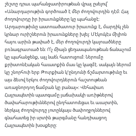
շեշտը դրաւ պահանջատիրութեան վրայ ըսելով՝
«Անարդարութիւն գործուած է մեր ժողովուրդին դէմ: Հայ
ժողովուրդը իր իրաւունքները կը պահանջէ:
Արդարութիւնը աստուածատուր իրաւունք է, մարդիկ չեն
կրնար ուրիշներուն իրաւունքները խլել: Մէկուկէս միլիոն
հայու արիւն թափած է, մեր ժողովուրդի կալուածները
բռնագրաւուած են: Ո՛չ միայն ցեղասպանութեան ճանաչում
կը պահանջենք, այլ նաե՛ւ հատուցում: Ներումը
քրիստոնէական հաւատքին մաս կը կազմէ. սակայն ներում
կը շնորհուի երբ Թուրքիան կ’ընդունի ճշմարտութիւնը եւ
այս ձեւով երկու ժողովուրդներուն հաշտութեան
առաջնորդող ճամբան կը բանայ»: Վեհափառ
Հայրապետին պատգամը յաճախակի առիթներով
ծափահարութիւններով ընդհատուեցաւ եւ աւարտին,
ներկայ ժողովուրդը յոտընկայս ծափողջոյններով
գնահատեց իր սրտին թարգմանը հանդիսացող
Հայրապետին խօսքերը: