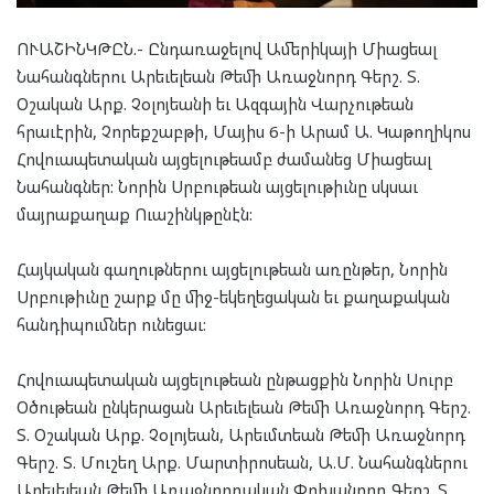
ՈՒԱՇԻՆԿԹԸՆ.- Ընդառաջելով Ամերիկայի Միացեալ
Նահանգներու Արեւելեան Թեմի Առաջնորդ Գերշ. Տ.
Օշական Արք. Չօլոյեանի եւ Ազգային Վարչութեան
հրաւէրին, Չորեքշաբթի, Մայիս 6-ի Արամ Ա. Կաթողիկոս
Հովուապետական այցելութեամբ ժամանեց Միացեալ
Նահանգներ: Նորին Սրբութեան այցելութիւնը սկսաւ
մայրաքաղաք Ուաշինկթընէն:
Հայկական գաղութներու այցելութեան առընթեր, Նորին
Սրբութիւնը շարք մը միջ-եկեղեցական եւ քաղաքական
հանդիպումներ ունեցաւ:
Հովուապետական այցելութեան ընթացքին Նորին Սուրբ
Օծութեան ընկերացան Արեւելեան Թեմի Առաջնորդ Գերշ.
Տ. Օշական Արք. Չօլոյեան, Արեւմտեան Թեմի Առաջնորդ
Գերշ. Տ. Մուշեղ Արք. Մարտիրոսեան, Ա.Մ. Նահանգներու
Արեւելեան Թեմի Առաջնորդական Փոխանորդ Գերշ. Տ.