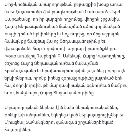
Միջ-կրօնական արարողութեան ընթացքին խօսք առաւ
նաեւ Հայաստանի Հանրապետութեան Նախագահ Սերժ
Սարգսեանը, որ իր կարգին ողջունեց, վերջին շրջանին,
Հայոց Ցեղասպանութեան ճանաչման գծով գործնական
քայլի դիմած երկիրները եւ կոչ ուղղեց, որ միջազգային
համայնքը ճանչնայ Հայոց Ցեղասպանութիւնը եւ
վերականգնէ հայ ժողովուրդի արդար իրաւունքները:
Խօսք առնելով Գարեգին Բ. Ամենայն Հայոց Կաթողիկոսը,
շեշտեց Հայոց Ցեղասպանութեան ճանաչման
հրամայականը եւ երախտագիտութիւն յայտնեց բոլոր այն
երկիրներուն, որոնք իրենց զօրակցութիւնը յայտնած էին
հայ ժողովուրդին, թէ՛ մարդասիրական օգնութեան ճամբով
եւ թէ ճանչնալով Հայոց Ցեղասպանութիւնը:
Արարողութեան ներկայ էին նաեւ ծերակուտականներ,
քոնկրէսի անդամներ, եկեղեցական ներկայացուցիչներ եւ
Միացեալ Նահանգներու զանազան շրջաններէ եկած
հայորդիներ: