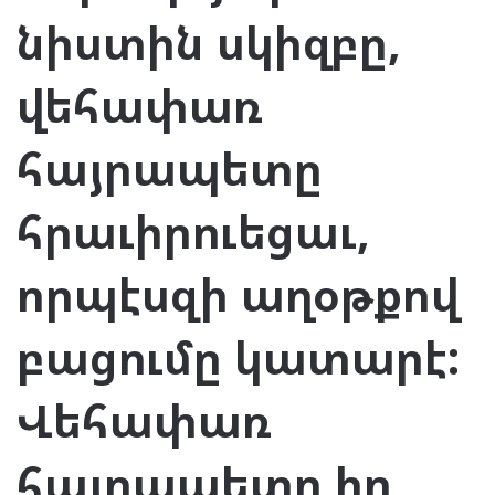
նիստին սկիզբը,
վեհափառ
հայրապետը
հրաւիրուեցաւ,
որպէսզի աղօթքով
բացումը կատարէ:
Վեհափառ
հայրապետը իր