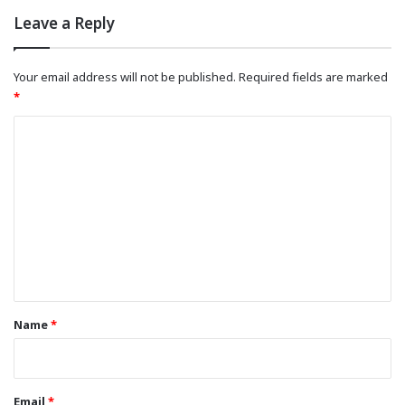
Leave a Reply
Your email address will not be published.
Required fields are marked
*
C
o
m
m
e
n
t
*
Name
*
Email
*