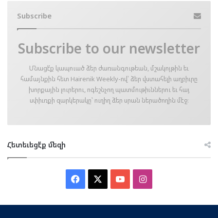
Subscribe
Subscribe to our newsletter
Մնացէ՛ք կապուած ձեր ժառանգութեան, մշակոյթին եւ
համայնքին հետ Hairenik Weekly-ով՝ ձեր վստահելի աղբիւրը
խորքային լուրերու, ոգեշնչող պատմութիւններու եւ հայ
սփիւռքի զարկերակը՝ ուղիղ ձեր սրան ներածողին մէջ։
Հետեւեցէ՛ք մեզի
Facebook
X
YouTube
Instagram