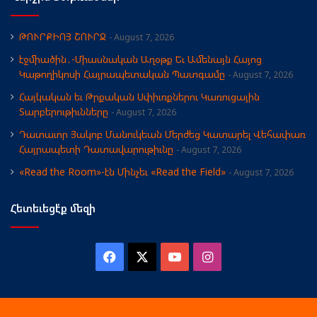
ԹՈՒՐՔԻՈՅ ՇՈՒՐՋ
August 7, 2026
էջմիածին․-Միասնական Աղօթք Եւ Ամենայն Հայոց
Կաթողիկոսի Հայրապետական Պատգամը
August 7, 2026
Հայկական եւ Թրքական Սփիւռքներու Կառուցային
Տարբերութիւնները
August 7, 2026
Դատաւոր Յակոբ Մանուկեան Մերժեց Կատարել Վեհափառ
Հայրապետի Դատավարութիւնը
August 7, 2026
«Read the Room»-էն Մինչեւ «Read the Field»
August 7, 2026
Հետեւեցէ՛ք մեզի
Facebook
X
YouTube
Instagram