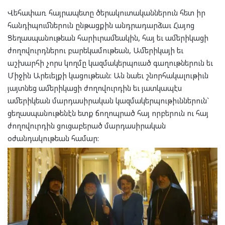
Վեհափառ հայրապետը ծերակուտականներուն հետ իր
հանդիպումներուն ընթացքին անդրադարձաւ Հայոց
Ցեղասպանութեան հարիւրամեակին, հայ եւ ամերիկացի
ժողովուրդներու բարեկամութեան, Ամերիկայի եւ
աշխարհի չորս կողմը կազմակերպուած գաղութներուն եւ
Միջին Արեւելքի կացութեան: Ան նաեւ շնորհակալութիւն
յայտնեց ամերիկացի ժողովուրդին եւ յատկապէս
ամերիկեան մարդասիրական կազմակերպութիւններուն`
ցեղասպանութենէն ետք ճողոպրած հայ որբերուն ու հայ
ժողովուրդին ցուցաբերած մարդասիրական
օժանդակութեան համար: