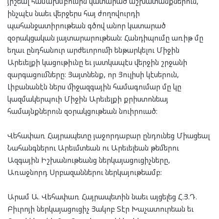
յիշեալ համախմբումին կատարած աշխատանքներուն,
ինչպէս նաեւ վերջերս հայ ժողովուրդի
պահանջատիրութեան գծով անոր կատարած
զօրակցական յայտարարութեան: Հանդիպումը առիթ մը
եղաւ ընդհանուր արժեւորումի ենթարկելու Միջին
Արեւելքի կացութիւնը եւ յատկապէս վերջին շրջանի
զարգացումները: Յայտնենք, որ Յուլիսի կէսերուն,
Լիբանանէն ներս միջազգային համագումար մը կը
կազմակերպուի Միջին Արեւելքի քրիստոնեայ
համայնքներուն զօրակցութեան նուիրուած:
Վեհափառ Հայրապետը յաջորդաբար ընդունեց Միացեալ
Նահանգներու Արեւմտեան ու Արեւելեան թեմերու
Ազգային Իշխանութեանց ներկայացուցիչները,
Առաջնորդ Սրբազաններու ներկայութեամբ:
Արամ Ա. Վեհափառ Հայրապետին նաեւ այցելեց Հ.Յ.Դ.
Բիւրոյի ներկայացուցիչ Յակոբ Տէր Խաչատուրեան եւ