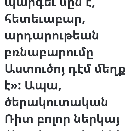
պարգեւ մըն է,
հետեւաբար,
արդարութեան
բռնաբարումը
Աստուծոյ դէմ մեղք
է»: Ապա,
ծերակուտական
Ռիտ բոլոր ներկայ