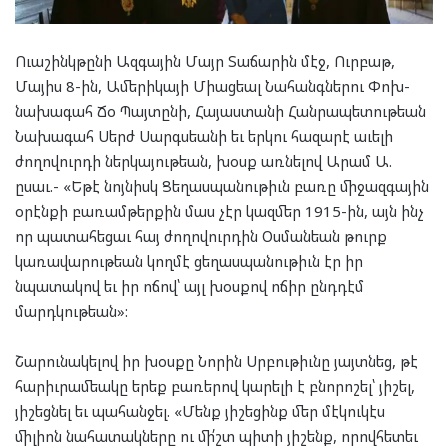
Ուաշինկթընի Ազգային Մայր Տաճարին մէջ, Ուրբաթ,
Մայիս 8-ին, Ամերիկայի Միացեալ Նահանգներու Փոխ-
նախագահ Ճօ Պայտընի, Հայաստանի Հանրապետութեան
Նախագահ Սերժ Սարգսեանի եւ երկու հազարէ աւելի
ժողովուրդի ներկայութեան, խօսք առնելով Արամ Ա.
ըսաւ.- «Եթէ նոյնիսկ Ցեղասպանութիւն բառը միջազգային
օրէնքի բառամթերքին մաս չէր կազմեր 1915-ին, այն ինչ
որ պատահեցաւ հայ ժողովուրդին Օսմանեան թուրք
կառավարութեան կողմէ ցեղասպանութիւն էր իր
նպատակով եւ իր ոճով՝ այլ խօսքով ոճիր ընդդէմ
մարդկութեան»:
Շարունակելով իր խօսքը Նորին Սրբութիւնը յայտնեց, թէ
հարիւրամեակը երեք բառերով կարելի է բնորոշել՝ յիշել,
յիշեցնել եւ պահանջել. «Մենք յիշեցինք մեր մէկուկէս
միլիոն նահատակները ու մի՛շտ պիտի յիշենք, որովհետեւ