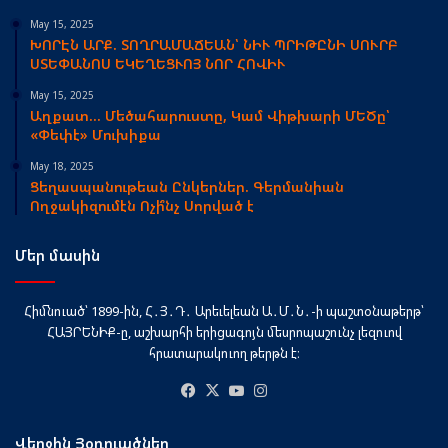
May 15, 2025
ԽՈՐԷՆ ԱՐՔ. ՏՈՂՐԱՄԱՃԵԱՆ՝ ՆԻՒ ՊՐԻԹԸՆԻ ՍՈՒՐԲ
ՍՏԵՓԱՆՈՍ ԵԿԵՂԵՑՒՈՅ ՆՈՐ ՀՈՎԻՒ
May 15, 2025
Աղքատ… Մեծահարուստը, Կամ Վիթխարի ՄԵԾը՝
«Փեփէ» Մուխիքա
May 18, 2025
Ցեղասպանութեան Ընկերներ. Գերմանիան
Ողջակիզումէն Ոչի՞նչ Սորված է
Մեր մասին
Հիմնուած՝ 1899-ին, Հ․Յ․Դ․ Արեւելեան Ա․Մ․Ն․-ի պաշտօնաթերթ՝
ՀԱՅՐԵՆԻՔ-ը, աշխարհի երիցագոյն մեսրոպաշունչ լեզուով
հրատարակուող թերթն է։
Facebook
X
YouTube
Instagram
Վերջին Յօդուածներ