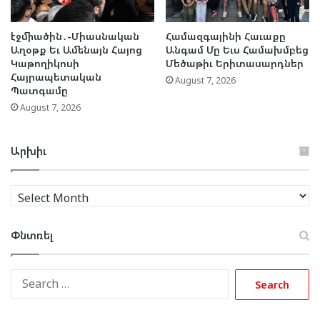
էջմիածին․-Միասնական
Համազգայինի Հաւաքը
Աղօթք Եւ Ամենայն Հայոց
Անգամ Մը Եւս Համախմբեց
Կաթողիկոսի
Մեծաթիւ Երիտասարդներ
Հայրապետական
August 7, 2026
Պատգամը
August 7, 2026
Արխիւ
Արխիւ
Փնտռել
Search
for: