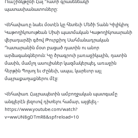
Ուաշինկթընի Հայ Դատի գրասենեակի
պատասխանատուները:
Վեհափառը նաեւ մօտէն կը հետեւի Մեծի Տանն Կիլիկիոյ
Կաթողիկոսութեան Սիսի պատմական Կաթողիկոսարանի
վերադարձի գծով Թուրքիոյ Սահմանադրական
Դատարանին մօտ բացած դատին ու անոր
արձագանգներուն: Կը ծրագրուի յառաջիկային, դատին
մասին, մամլոյ ասուլիսներ կազմակերպել, առաջին
հերթին Պոլսոյ եւ Ժընեւի, ապա, կարեւոր այլ
մայրաքաղաքներու մէջ:
Վեհափառ Հայրապետին ամբողջական պատգամը
անգլերէն լեզուով դիտելու համար, այցելել.-
https://www.youtube.com/watch?
v=wwUN8gDTmR8&spfreload=10