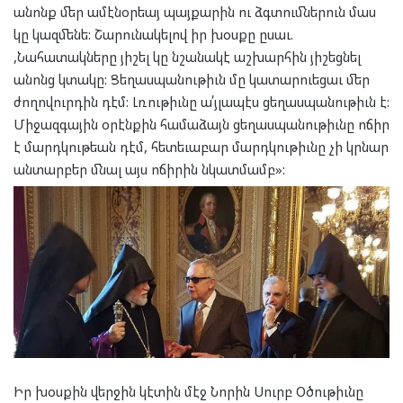
անոնք մեր ամէնօրեայ պայքարին ու ձգտումներուն մաս
կը կազմենե: Շարունակելով իր խօսքը ըսաւ.
,Նահատակները յիշել կը նշանակէ աշխարհին յիշեցնել
անոնց կտակը: Ցեղասպանութիւն մը կատարուեցաւ մեր
ժողովուրդին դէմ: Լռութիւնը ա՛յլապէս ցեղասպանութիւն է:
Միջազգային օրէնքին համաձայն ցեղասպանութիւնը ոճիր
է մարդկութեան դէմ, հետեւաբար մարդկութիւնը չի կրնար
անտարբեր մնալ այս ոճիրին նկատմամբ»:
Իր խօսքին վերջին կէտին մէջ Նորին Սուրբ Օծութիւնը