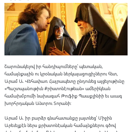
Շարունակելով իր հանդիպումները՝ պետական,
համայնքային ու կրօնական ներկայացուցիչներու հետ,
Արամ Ա. Վեհափառ Հայրապետը ընդունեց այցելութիւնը
«Պաշտպանութիւն Քրիստոնէութեան» ամերիկեան
համախմբումի նախագահ Թուֆիք Պաաքլինիի եւ աւագ
խորհրդական Անտրու Տորանի:
Արամ Ա. իր բարձր գնահատանքը յայտնեց՝ Միջին
Արեւելքէն ներս քրիստոնէական համայնքներու գծով