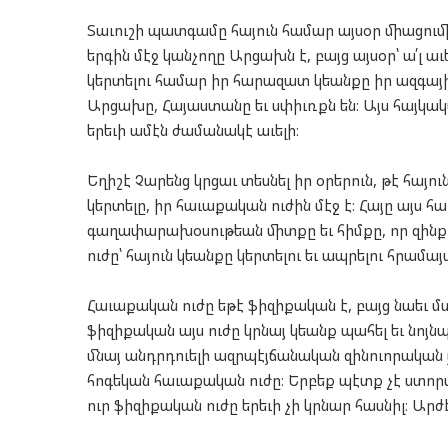
Տաւուշի պատգամը հայուն համար այսօր միացումի 
երգին մէջ կանչողը Արցախն է, բայց այսօր՝ ա՛լ աւ
կերտելու համար իր հարազատ կեանքը իր ազգայի
Արցախը, Հայաստանը եւ սփիւռքն են։ Այս հայկակ
երեւի ամէն ժամանակէ աւելի։
Եղիշէ Չարենց կրցաւ տեսնել իր օրերուն, թէ հայու
կերտելը, իր հաւաքական ուժին մէջ է։ Հայը այս 
գաղափարախօսութեան միտքը եւ հիմքը, որ զինք
ուժը՝ հայուն կեանքը կերտելու եւ ապրելու հրամա
Հաւաքական ուժը եթէ ֆիզիքական է, բայց նաեւ մ
ֆիզիքական այս ուժը կրնայ կեանք պահել եւ նոյ
մնայ անդրդուելի ազրպէյճանական զինուորական յ
հոգեկան հաւաքական ուժը։ Երբեք պէտք չէ ստորադ
ուր ֆիզիքական ուժը երեւի չի կրնար հասնիլ։ Ար