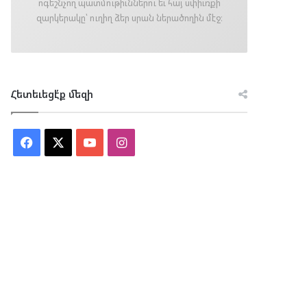
ոգեշնչող պատմութիւններու եւ հայ սփիւռքի
զարկերակը՝ ուղիղ ձեր սրան ներածողին մէջ։
Հետեւեցէ՛ք մեզի
Facebook
X
YouTube
Instagram