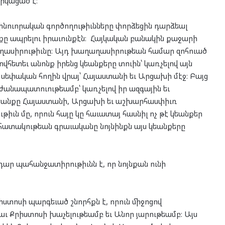
րկացած է։
զինուորական գործողութիւնները փորձեցին դարձեալ
քը ապրելու իրաւունքէն։ Հայկական բանակին քաջարի
աղասիրութիւնը։ Այդ խաղաղասիրութեան համար զոհուած
հետեւ անոնք իրենց կեանքերը տուին՝ կառչելով այն
ր սեփական հողին վրայ՝ Հայաստանի եւ Արցախի մէջ։ Բայց
ժանապատուութեամբ՝ կառչելով իր ազգային եւ
 կեանքը Հայաստանի, Արցախի եւ աշխարհասփիւռ
իւն մը, որուն հայը կը հաւատայ հասնիլ ոչ թէ կեանքեր
նահատակութեան գրաւականը նոյնինքն այս կեանքերը
րդար պահանջատիրութիւնն է, որ նոյնքան ունի
տոսի պարգեւած շնորհքն է, որուն միջոցով
աւ Քրիստոսի խաչելութեամբ եւ Անոր յարութեամբ։ Այս