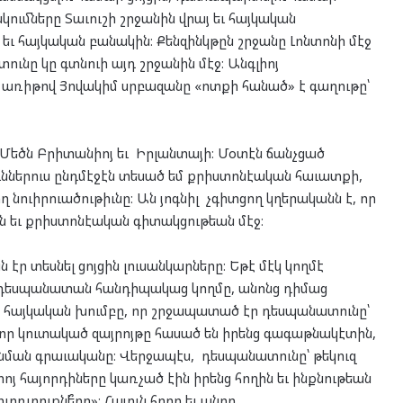
կումները Տաւուշի շրջանին վրայ եւ հայկական
 եւ հայկական բանակին։ Քենզինկթըն շրջանը Լոնտոնի մէջ
ւնը կը գտնուի այդ շրջանին մէջ։ Անգլիոյ
առիթով Յովակիմ սրբազանը «ոտքի հանած» է գաղութը՝
 Մեծն Բրիտանիոյ եւ Իրլանտայի։ Մօտէն ճանչցած
իւններուս ընդմէջէն տեսած եմ քրիստոնէական հաւատքի,
ղ նուիրուածութիւնը։ Ան յոգնիլ չգիտցող կղերականն է, որ
ին եւ քրիստոնէական գիտակցութեան մէջ։
էր տեսնել ցոյցին լուսանկարները։ Եթէ մէկ կողմէ
 դեսպանատան հանդիպակաց կողմը, անոնց դիմաց
ծ հայկական խումբը, որ շրջապատած էր դեսպանատունը՝
նոր կուտակած զայրոյթը հասած են իրենց գագաթնակէտին,
անման գրաւականը։ Վերջապէս, դեսպանատունը՝ թեկուզ
իոյ հայորդիները կառչած էին իրենց հողին եւ ինքնութեան
ըռտուքնե՞րը»։ Հայուն հողը եւ անոր