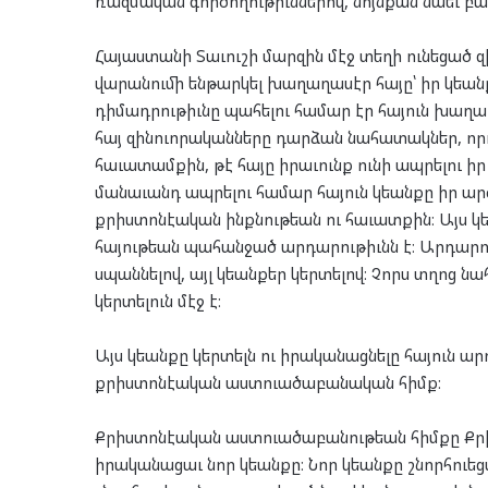
ռազմական գործողութիւններով, նոյնքան նաեւ բա
Հայաստանի Տաւուշի մարզին մէջ տեղի ունեցած 
վարանումի ենթարկել խաղաղասէր հայը՝ իր կեան
դիմադրութիւնը պահելու համար էր հայուն խաղ
հայ զինուորականները դարձան նահատակներ, որով
հաւատամքին, թէ հայը իրաւունք ունի ապրելու ի
մանաւանդ ապրելու համար հայուն կեանքը իր ար
քրիստոնէական ինքնութեան ու հաւատքին։ Այս
հայութեան պահանջած արդարութիւնն է։ Արդարութ
սպաննելով, այլ կեանքեր կերտելով։ Չորս տղոց 
կերտելուն մէջ է։
Այս կեանքը կերտելն ու իրականացնելը հայուն ա
քրիստոնէական աստուածաբանական հիմք։
Քրիստոնէական աստուածաբանութեան հիմքը Քրիս
իրականացաւ նոր կեանքը։ Նոր կեանքը շնորհուեց