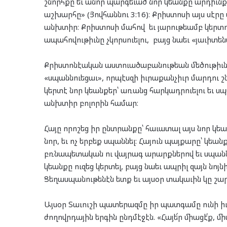
շնորհքը եւ անոր պարգեւած նոր կեանքը արդիւնք
աշխարհը» (Յովհաննու 3:16)։ Քրիստոսի այս սէր
անխտիր։ Քրիստոսի մահով եւ յարութեամբ կերտու
ապահովութիւնը չկորսուելու, բայց նաեւ «յաւիտեն
Քրիստոնէական աստուածաբանութեան մեծութիւնը 
«սպաննուեցաւ», որպէսզի իւրաքանչիւր մարդու շնո
կերտէ նոր կեանքեր՝ առանց հարկադրուելու եւ սպ
անխտիր բոլորին համար։
Հայը որոշեց իր ընտրանքը՝ հաւատալ այս նոր կեանք
նոր, եւ ոչ երբեք սպաննել։ Հայուն պայքարը՝ կեան
բռնապետական ու վայրագ արարքներով եւ սպաննե
կեանքը ուզեց կերտել, բայց նաեւ ապրիլ զայն նո
Ցեղասպանութենէն ետք եւ այսօր տակաւին կը շար
Այսօր Տաւուշի պատերազմը իր պատգամը ունի իւ
ժողովրդային երգին ընդմէջէն. «Հայե՜ր միացէ՛ք, մի