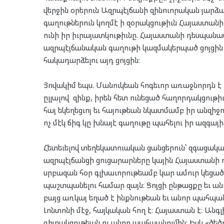
վերջին օրերուն Ազրպէյճանի զինուորական յարձա
գաղութներուն կողմէ ի զօրակցութիւն Հայաստանի
ունի իր իւրայատկութիւնը. Հայաստանի դեսպանատո
ազրպէյճանական գաղութի կազմակերպած ցոյցին 
հակադարձելու այդ ցոյցին։
Յովակիմ եպս. Մանուկեան հոգեւոր առաջնորդն է
ըլլալով զինք, իրեն հետ ունեցած հաղորդակցութ
հայ եկեղեցւոյ եւ հայութեան նկատմամբ իր անզիջո
ոչ մէկ ճիգ կը խնայէ գաղութը պահելու իր ազգայ
Հետեւելով տեղեկատուական ցանցերուն՝ զգացական 
ազրպէյճանցի ցուցարարները կային Հայաստանի
սրբազան հօր գլխաւորութեամբ կար ամուր կեցա
պաշտպանելու համար զայն։ Ցոյցի ընթացքը եւ ա
բայց առկայ եղած է ինքնութեան եւ անոր պահպ
Լոնտոնի մէջ, հայկական հող է։ Հայաստան է։ Անգլ
գիտակցութեան ու անոր պահպանումին։ Իսկ «ծեծու