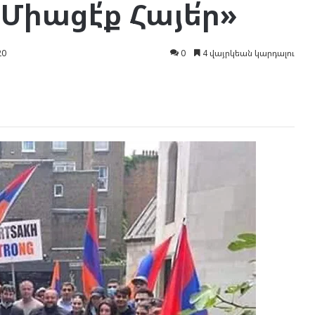
 Միացէ՛ք Հայե՛ր»
20
0
4 վայրկեան կարդալու