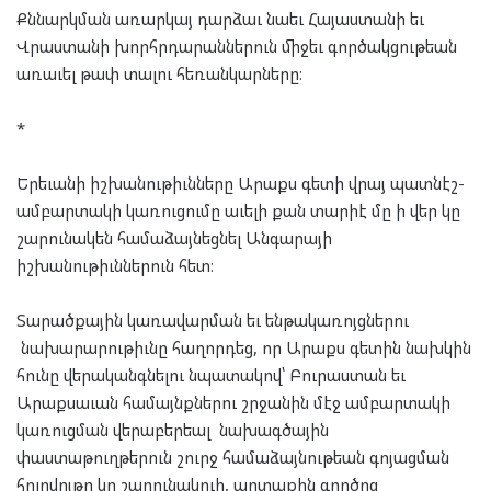
Քննարկման առարկայ դարձաւ նաեւ Հայաստանի եւ
Վրաստանի խորհրդարաններուն միջեւ գործակցութեան
առաւել թափ տալու հեռանկարները։
*
Երեւանի իշխանութիւնները Արաքս գետի վրայ պատնէշ-
ամբարտակի կառուցումը աւելի քան տարիէ մը ի վեր կը
շարունակեն համաձայնեցնել Անգարայի
իշխանութիւններուն հետ։
Տարածքային կառավարման եւ ենթակառոյցներու
նախարարութիւնը հաղորդեց, որ Արաքս գետին նախկին
հունը վերականգնելու նպատակով՝ Բուրաստան եւ
Արաքսաւան համայնքներու շրջանին մէջ ամբարտակի
կառուցման վերաբերեալ նախագծային
փաստաթուղթերուն շուրջ համաձայնութեան գոյացման
հոլովոյթը կը շարունակուի, արտաքին գործոց