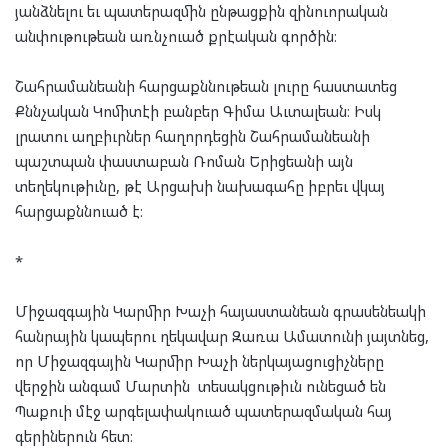
յանձնելու եւ պատերազմին ընթացքին զինուորական
անփութութեան առնչուած քրէական գործին։
Շահրամանեանի հարցաքննութեան լուրը հաստատեց
Քննչական Կոմիտէի բանբեր Գիմա Աւտալեան։ Իսկ
լրատու աղբիւրներ հաղորդեցին Շահրամանեանի
պաշտպան փաստաբան Ռոման Երիցեանի այն
տեղեկութիւնը, թէ Արցախի նախագահը իբրեւ վկայ
հարցաքննուած է։
*
Միջազգային Կարմիր Խաչի հայաստանեան գրասենեակի
հանրային կապերու ղեկավար Զառա Ամատունի յայտնեց,
որ Միջազգային Կարմիր Խաչի ներկայացուցիչները
վերջին անգամ Մարտին տեսակցութիւն ունեցած են
Պաքուի մէջ արգելափակուած պատերազմական հայ
գերիներուն հետ։