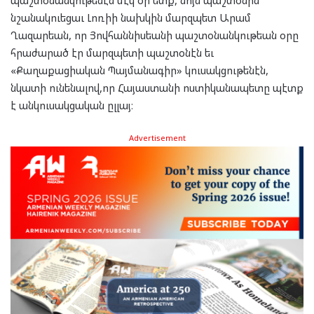
նշանակուեցաւ Լոռիի նախկին մարզպետ Արամ
Ղազարեան, որ Յովհաննիսեանի պաշտօնանկութեան օրը
հրաժարած էր մարզպետի պաշտօնէն եւ
«Քաղաքացիական Պայմանագիր» կուսակցութենէն,
նկատի ունենալով,որ Հայաստանի ոստիկանապետը պէտք
է անկուսակցական ըլլայ։
Advertisement