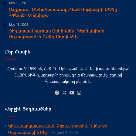
May 15, 2025
Աղքատ… Մեծահարուստը, Կամ Վիթխարի ՄԵԾը՝
«Փեփէ» Մուխիքա
May 18, 2025
Ցեղասպանութեան Ընկերներ. Գերմանիան
Ողջակիզումէն Ոչի՞նչ Սորված է
Մեր մասին
Հիմնուած՝ 1899-ին, Հ․Յ․Դ․ Արեւելեան Ա․Մ․Ն․-ի պաշտօնաթերթ՝
ՀԱՅՐԵՆԻՔ-ը, աշխարհի երիցագոյն մեսրոպաշունչ լեզուով
հրատարակուող թերթն է։
Facebook
X
YouTube
Instagram
Վերջին Յօդուածներ
Կիսասարկաւագական Ձեռնադրութիւն Զմմառու
Մայրավանքին Մէջ
August 8, 2026