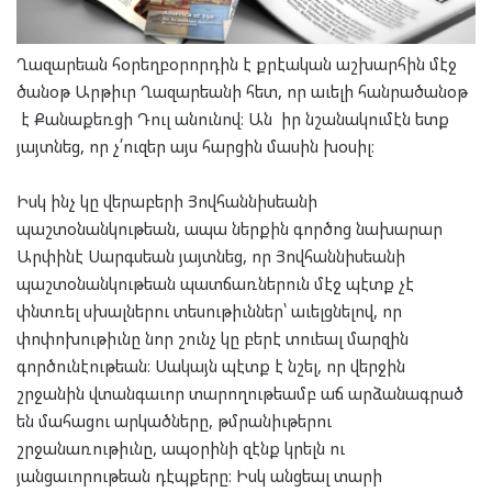
Ղազարեան հօրեղբօրորդին է քրէական աշխարհին մէջ
ծանօթ Արթիւր Ղազարեանի հետ, որ աւելի հանրածանօթ
է Քանաքեռցի Դուլ անունով։ Ան իր նշանակումէն ետք
յայտնեց, որ չ՛ուզեր այս հարցին մասին խօսիլ։
Իսկ ինչ կը վերաբերի Յովհաննիսեանի
պաշտօնանկութեան, ապա ներքին գործոց նախարար
Արփինէ Սարգսեան յայտնեց, որ Յովհաննիսեանի
պաշտօնանկութեան պատճառներուն մէջ պէտք չէ
փնտռել սխալներու տեսութիւններ՝ աւելցնելով, որ
փոփոխութիւնը նոր շունչ կը բերէ տուեալ մարզին
գործունէութեան։ Սակայն պէտք է նշել, որ վերջին
շրջանին վտանգաւոր տարողութեամբ աճ արձանագրած
են մահացու արկածները, թմրանիւթերու
շրջանառութիւնը, ապօրինի զէնք կրելն ու
յանցաւորութեան դէպքերը։ Իսկ անցեալ տարի