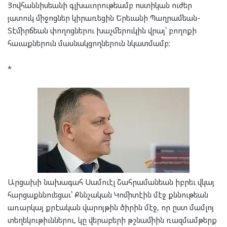
Յովհաննիսեանի գլխաւորութեամբ ոստիկան ուժեր
յատուկ միջոցներ կիրառեցին Երեւանի Պաղրամեան-
Տէմիրճեան փողոցներու խաչմերուկին վրայ՝ բողոքի
հաւաքներուն մասնակցողներուն նկատմամբ։
*
Արցախի նախագահ Սամուէլ Շահրամանեան իբրեւ վկայ
հարցաքննուեցաւ՝ Քննչական Կոմիտէին մէջ քննութեան
առարկայ քրէական վարոյթին ծիրին մէջ, որ ըստ մամլոյ
տեղեկութիւններու, կը վերաբերի թշնամիին ռազմամթերք