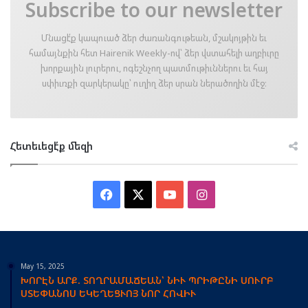
Subscribe to our newsletter
Մնացէ՛ք կապուած ձեր ժառանգութեան, մշակոյթին եւ
համայնքին հետ Hairenik Weekly-ով՝ ձեր վստահելի աղբիւրը
խորքային լուրերու, ոգեշնչող պատմութիւններու եւ հայ
սփիւռքի զարկերակը՝ ուղիղ ձեր սրան ներածողին մէջ։
Հետեւեցէ՛ք մեզի
Facebook
X
YouTube
Instagram
May 15, 2025
ԽՈՐԷՆ ԱՐՔ. ՏՈՂՐԱՄԱՃԵԱՆ՝ ՆԻՒ ՊՐԻԹԸՆԻ ՍՈՒՐԲ
ՍՏԵՓԱՆՈՍ ԵԿԵՂԵՑՒՈՅ ՆՈՐ ՀՈՎԻՒ