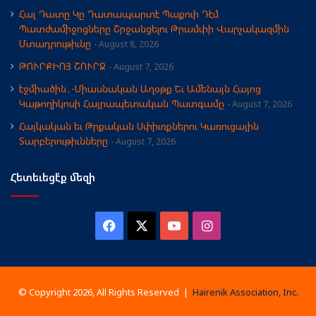
Հայ Դատը Կը Դատապարտէ Պաքուի Դէմ
Պատժամիջոցները Շրջանցելու Թրամփի Վարչակազմին
Մտադրութիւնը
August 8, 2026
ԹՈՒՐՔԻՈՅ ՇՈՒՐՋ
August 7, 2026
էջմիածին․-Միասնական Աղօթք Եւ Ամենայն Հայոց
Կաթողիկոսի Հայրապետական Պատգամը
August 7, 2026
Հայկական եւ Թրքական Սփիւռքներու Կառուցային
Տարբերութիւնները
August 7, 2026
Հետեւեցէ՛ք մեզի
Facebook
X
YouTube
Instagram
© Copyright 2026, All Rights Reserved |
Hairenik Association, Inc.