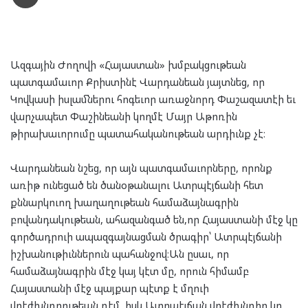
Ազգային Ժողովի «Հայաստան» խմբակցութեան
պատգամաւոր Քրիստինէ Վարդանեան յայտնեց, որ
Կովկասի իսլամներու հոգեւոր առաջնորդ Փաշազատէի եւ
վարչապետ Փաշինեանի կողմէ Մայր Աթոռին
թիրախաւորումը պատահականութեան արդիւնք չէ։
Վարդանեան նշեց, որ այն պատգամաւորները, որոնք
առիթ ունեցած են ծանօթանալու Ատրպէյճանի հետ
քննարկուող խաղաղութեան համաձայնագրին
բովանդակութեան, ահազանգած են,որ Հայաստանի մէջ կը
գործադրուի ապազգայնացման ծրագիր՝ Ատրպէյճանի
իշխանութիւններուն պահանջով։Ան ըսաւ, որ
համաձայնագրին մէջ կայ կէտ մը, որուն հիմամբ
Հայաստանի մէջ պայքար պէտք է մղուի
վրէժխնդրութեան դէմ, իսկ Ատրպէյճան վրէժխնդիր կը