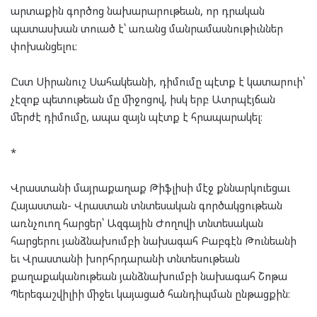
արտաքին գործոց նախարարութեան, որ դրական
պատասխան տուած է՝ առանց մանրամասնութիւններ
փոխանցելու։
Ըստ Սիրանուշ Սահակեանի, դիմումը պէտք է կատարուի՝
չէզոք պետութեան մը միջոցով, իսկ երբ Ատրպէյճան
մերժէ դիմումը, ապա զայն պէտք է հրապարակել։
*
Վրաստանի մայրաքաղաք Թիֆլիսի մէջ քննարկուեցաւ
Հայաստան- Վրաստան տնտեսական գործակցութեան
առնչուող հարցեր՝ Ազգային Ժողովի տնտեսական
հարցերու յանձնախումբի նախագահ Բաբգէն Թունեանի
եւ Վրաստանի խորհրդարանի տնտեսութեան
քաղաքականութեան յանձնախումբի նախագահ Շոթա
Պերեգաշվիլիի միջեւ կայացած հանդիպման ընթացքին։