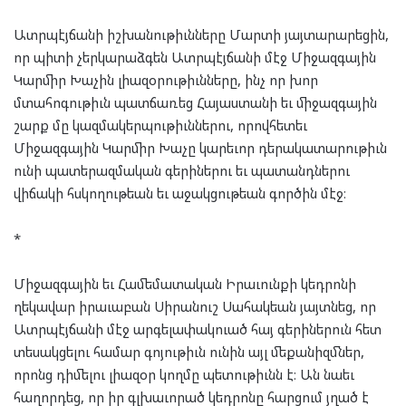
Ատրպէյճանի իշխանութիւնները Մարտի յայտարարեցին,
որ պիտի չերկարաձգեն Ատրպէյճանի մէջ Միջազգային
Կարմիր Խաչին լիազօրութիւնները, ինչ որ խոր
մտահոգութիւն պատճառեց Հայաստանի եւ միջազգային
շարք մը կազմակերպութիւններու, որովհետեւ
Միջազգային Կարմիր Խաչը կարեւոր դերակատարութիւն
ունի պատերազմական գերիներու եւ պատանդներու
վիճակի հսկողութեան եւ աջակցութեան գործին մէջ։
*
Միջազգային եւ Համեմատական Իրաւունքի կեդրոնի
ղեկավար իրաւաբան Սիրանուշ Սահակեան յայտնեց, որ
Ատրպէյճանի մէջ արգելափակուած հայ գերիներուն հետ
տեսակցելու համար գոյութիւն ունին այլ մեքանիզմներ,
որոնց դիմելու լիազօր կողմը պետութիւնն է։ Ան նաեւ
հաղորդեց, որ իր գլխաւորած կեդրոնը հարցում յղած է