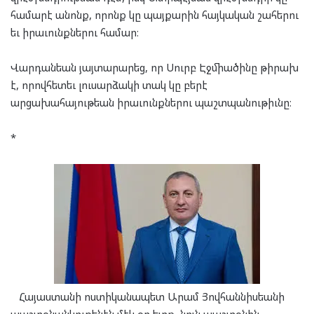
համարէ անոնք, որոնք կը պայքարին հայկական շահերու
եւ իրաւունքներու համար։
Վարդանեան յայտարարեց, որ Սուրբ Էջմիածինը թիրախ
է, որովհետեւ լուսարձակի տակ կը բերէ
արցախահայութեան իրաւունքներու պաշտպանութիւնը։
*
Հայաստանի ոստիկանապետ Արամ Յովհաննիսեանի
պաշտօնանկութենէն մէկ օր ետք, նոյն պաշտօնին