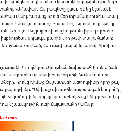
ա­յին կամ լեզ­ուա­գի­տա­կան կազ­մա­կեր­պու­թիւն­նե­րուն դի­
 տա­նիլ, Վե­հա­փառ Հայ­րա­պե­տը ըսաւ, թէ կը նշա­նա­կէ
ու­թեան սկսիլ, “առանց որուն մեր տրա­մադ­րու­թեան տակ
մաստ: Այս­պէս` ու­սու­ցիչ, հա­յա­գէտ, լեզ­ուա­էտ գրե­թէ կը
ւ ան: Առ այդ, Ազ­գա­յին գի­տաց­կու­թեան վե­րա­զար­թօնք
ինք­նու­թեան գո­յա­պայ­քա­րին նոր թափ տա­լու հա­մար:
ն շրջա­նա­ռու­թեան, մեր ազ­գի մար­մի­նը պի­տի հիւ­ծի ու
աս­տա­նի Գրող­նե­րու Միու­թեան նա­խա­գահ Լե­ւոն Անան­
վա­նա­ւո­րու­թեամբ տե­ղի ու­նե­ցող սոյն հա­մա­գու­մա­րը,
ն­նե­րը, որոնց դի­մաց Հա­յաս­տա­նի պե­տու­թիւնը որոշ քայ­
­խա­րա­րու­թիւնը, “Սփիւռք գի­տա-հե­տա­զօ­տա­կան կեդ­րոն“ը,
յն հո­գա­ծու­թիւնը զոր կը ցու­ցա­բե­րէ հայ­րե­նի­քը հան­դէպ
տուկ նշա­նա­կու­թիւն ու­նի Հա­յաս­տա­նի հա­մար:
dvertisement