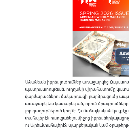
Անան­եան իբ­րեւ լու­ծում­ներ առա­ջար­կեց Հա­յաս­տա
պատ­րաս­տու­թեան, ուղ­ղա­կի վի­րա­հա­տու­մը կա­տա­ր
վար­ժա­րան­նե­րու մա­կար­դա­կի բարձ­րա­ցու­մը ապա­
առա­ջարկ եւս կա­տա­րեց ան, որուն ծրագ­րում­նե­րը
լոր գա­ղութ­նե­րուն կող­մէ: Հա­մա­հայ­կա­կան կայ­ք
տա­հա­յե­րէն ու­սու­ցա­նե­լու մի­ջոց իբ­րեւ ներ­կա­յա­ցո
ու Արեւմ­տա­հա­յե­րէն պար­բե­րա­կան կամ օրա­թերթ 