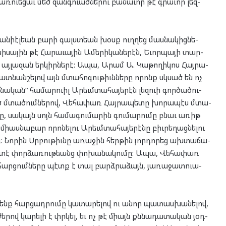
րառ­ուե­ցաւ մեծ զանգ­ուած­նե­րու բա­նա­ւոր թէ գրա­ւոր լեզ­
անի­էլ­եան բա­րի գալստ­եան խօսք ուղ­ղեց մաս­նա­կից­նե­
սի­սա­յին թէ Հա­րա­ւա­յին Ամե­րի­կա­նե­րէն, Եւոր­պա­յի տար­
ան այ­լա­զան եր­կիր­նե­րէ: Ապա, Արամ Ա. Կա­թո­ղի­կոս Հայ­րա­
ատ­նան­շե­լով այն մտա­հո­գու­թիւն­նե­րը որոնք սկսած են ոչ
նա­կան“ հա­մար­ուիլ Արեւմ­տա­հա­յե­րէն լեզ­ուի գոր­ծա­ծու­
 մտա­ծում­նե­րով, Վե­հա­փառ Հայ­րա­պե­տը խո­րա­պէս մտա­
նը, սա­կայն սոյն հա­մա­գու­մա­րին գու­մա­րու­մը բնաւ առիթ
մի­աս­նա­բար որո­նե­լու Արեւմ­տա­հա­յե­րէ­նը բիւ­րե­ղաց­նե­լու
ու: Նո­րին Սրբու­թիւնը առա­ջին հեր­թին յոր­դո­րեց ախ­տա­ճա­
ս­տէ փոր­ձա­ռու­թեանց փո­խա­նա­կու­մը: Ապա, Վե­հա­փառ
­լի հար­ցում­նե­րը պէտք է տալ բարձ­րա­ձայն, յա­ռա­ջատ­ուա­
րկենք հար­ցադ­րու­մը կա­տա­րե­լով ու անոր պա­տաս­խա­նե­լով,
ե­րով կա­րե­լի է փրկել, եւ ոչ թէ միայն քննա­դա­տա­կան յօդ­