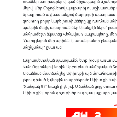
ուած­ներ ստո­րագ­րե­լով, կամ մի­ջազ­գա­յին մշա­կու­թ
մե­լով: Մեր մի­ջոց­նե­րով պայ­քա­րիլ ու աշ­խա­տանք
ծրագր­ուած աշ­խա­տան­քով մար­դոյ­ժի պատ­րաս­տ
գտնուող բո­լոր կա­րե­լիու­թիւն­նե­րը կը դառ­նան անի­
պակ­սին մե­զի, այ­սօր­ուան մեր կեան­քէն ներս“ ըսա
անհ­րա­ժեշտ նկա­տեց Վե­հա­փառ Հայ­րա­պե­տը, մեր 
“Հա­յոց լե­զուն մեր արիւնն է, առանց անոր բնա­կա­նո
անշն­չա­նայ“ ըսաւ ան:
Հայ­րա­պե­տա­կան պատ­գա­մէն ետք խօսք առաւ Հա­յ
եան: Ող­ջու­նե­լով Նո­րին Սրբու­թեան ան­մի­ջա­կան հո­
Անան­եան մատ­նան­շեց Սփիւռ­քի այն մտա­հո­գու­թիւ
լե­րու դի­մած է վեր­ջին տա­րի­նե­րուն: Սփիւռ­քի նա
“Զան­գակ 97“ եւայլն յի­շե­լով, Անան­եան ցոյց տուաւ ա
Սփիւռ­քին, որուն գո­յու­թիւնը ու գո­յա­պայ­քա­րը յա­
A