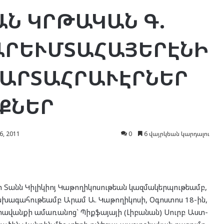
Ն ԿՐԹԱԿԱՆ Գ.
ԱՐԵՒՄՏԱՀԱՅԵՐԷՆԻ
ՄԱՐՏԱՀՐԱՒԷՐՆԵՐ
ՔՆԵՐ
6, 2011
0
6 վայրկեան կարդալու
ի Տանն Կի­լիկ­իոյ Կա­թո­ղի­կո­սու­թեան կազ­մա­կեր­պու­թեամբ,
ա­խա­գա­հու­թեամբ Արամ Ա. Կա­թո­ղի­կո­սի, Օգոս­տոս 18-ին,
րա­վան­քի ամա­ռա­նոց` Պիք­ֆա­յա­յի (Լի­բա­նան) Սուրբ Աստ­