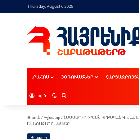
Thursday, August 6 2026
ԼՐԱՀՈՍ
ՅՕԴՈՒԱԾՆԵՐ
ՀԱՐՑԱԶՐՈՅՑ
Switch skin
Որոնել
Log In
Տուն
/
Գլխաւոր
/
ՀԱՄԱՍՓԻՒՌՔԵԱՆ ԿՐԹԱԿԱՆ Գ. ՀԱՄԱ
ԵՒ ԱՌԱՋԱԴՐԱՆՔՆԵՐ
Գլխաւոր