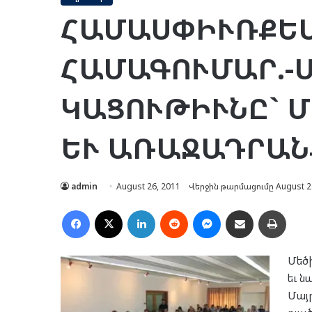
ՀԱՄԱՍՓԻՒՌՔԵԱ
ՀԱՄԱԳՈՒՄԱՐ.-
ԿԱՑՈՒԹԻՒՆԸ` 
ԵՒ ԱՌԱՋԱԴՐԱՆ
admin
August 26, 2011
Վերջին թարմացումը August 2
Facebook
X
LinkedIn
Reddit
Messenger
Ուղարկել նամակ
Տպել
Մե­ծ
եւ ն
Մայ­