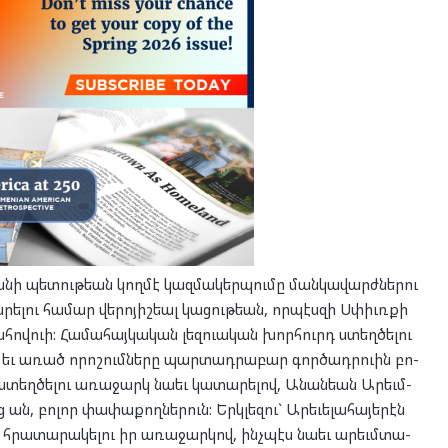
­նի պե­տու­թեան կող­մէ կազ­մա­կեր­պու­մը ման­կա­վարժ­նե­րու
ե­լու հա­մար վե­րո­յիշ­եալ կա­ցու­թեան, որ­պէս­զի Սփիւռ­քի
հով­ուի: Հա­մա­հայ­կա­կան լեզ­ուա­կան խոր­հուրդ ստեղ­ծե­լու
 եւ առած որո­շում­նե­րը պար­տադ­րա­բար գոր­ծադր­ուին բո­
էջ ստեղ­ծե­լու առա­ջարկ նա­եւ կա­տա­րե­լով, Անան­եան Արեւմ­
ւց ան, բո­լոր փա­փա­քող­նե­րուն: Երկ­լե­զու` Արե­ւե­լա­հա­յե­րէն
հրա­տա­րա­կե­լու իր առա­ջար­կով, ինչ­պէս նա­եւ արեւմ­տա­