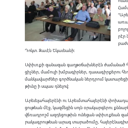
ուա­
Հա­մ
“Արեւ
առա­
բո­լ
րէր 
բա­ժ
Դոկտ. Զա­ւէն Եկաւ­եա­նի:
Սփիւռ­քի զա­նա­զան գաղ­թօ­ճախ­նե­րէն ժա­մա­նած հո­գ
ցիչ­ներ, մա­մու­լի խմբա­գիր­ներ, դա­սա­գիր­քե­րու 
ման­կա­վարժ­ներ գործ­նա­կան ներդ­րում կա­տա­րե­ցի
թիւնը ի սպաս դնե­լով:
Արե­ւե­լա­հա­յե­րէ­նի ու Արեւմ­տա­հա­յե­րէ­նի փո­խա
ցու­թեան մէջ, կազ­մե­ցին սոյն օրա­կար­գե­րու քննար­կու
վճռադ­րոշմ ազ­դե­ցու­թիւն ու­նե­ցան սփիւռք­եան զան
րա­կագ­րու­թեան արագ տա­րա­ծու­մը, հա­յե­րէ­նա­գի­տ