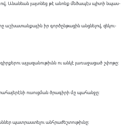
միտ­քով, Անան­եան յայտ­նեց թէ անոնք մե­ծա­պէս պի­տի նպաս­
 աշ­խա­տան­քա­յին իր գոր­ծըն­թա­ցին անց­նե­լով, զե­կու­
գիր­քե­րու այ­լա­զա­նու­թիւնն ու ան­կէ յա­ռա­ջա­ցած շփո­թը:
հա­յե­րէ­նի ու­սուց­ման ծրա­գի­րի մը պա­հան­ջը:
ան­ներ պատ­րաս­տե­լու անհ­րա­ժեշ­տու­թիւնը: