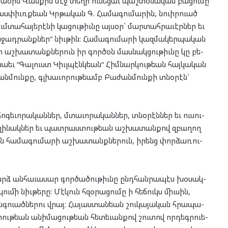
ծա­ծին Վան­քին մէջ տե­ղի ու­նե­ցաւ պաշ­տօ­նա­կան բա­ցու­մը
աս­փիւռք­եան Կրթա­կան Գ. Հա­մա­գու­մա­րին, նուիր­ուած
մ­տա­հա­յե­րէ­նի կա­ցու­թիւնը այ­սօր` մար­տահ­րա­ւէր­ներ եւ
ջադ­րանք­ներ“ նիւ­թին: Հա­մա­գու­մա­րի կազ­մա­կեր­պա­կան
որ աշ­խա­տանք­նե­րուն իր գոր­ծօն մաս­նակ­ցու­թիւնը կը բե­
նա­եւ “Գա­լուստ Կիւլ­պէնկ­եան“ Հիմ­նար­կու­թեան հայ­կա­կան
ան­մուն­քը, գլխա­ւո­րու­թեամբ Բա­ժան­մուն­քի տնօ­րէն`
ե­ւո­րա­կան­ներ, մտա­ւո­րա­կան­ներ, տնօ­րէն­ներ եւ ու­սու­
հե­ղի­նակ­ներ եւ պատ­րաս­տու­թեան աշ­խա­տան­քով զբա­ղող
ն հա­մա­գու­մա­րի աշ­խա­տանք­նե­րուն, իրենց փոր­ձա­ռու­
­դարձ ան­հա­ւա­սար գոր­ծա­ծու­թիւնը ընդ­հան­րա­պէս խօ­սակ­
­մի նիւ­թե­րը: Մէ­կուն հզօ­րա­ցու­մը ի հե­ճուկս միւ­սին,
գ­ուած­նե­րու վրայ: Հա­յաս­տան­եան շու­կա­յա­կան հրա­պա­
ու­թեան անի­մա­ցու­թեան հե­տե­ւան­քով շու­տով որ­դեգր­ուե­