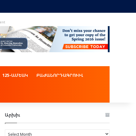
ent
125-ԱՄԵԱԿ
ԲԱԺԱՆՈՐԴԱԳՐՈՒԻԼ
Արխիւ
Արխիւ