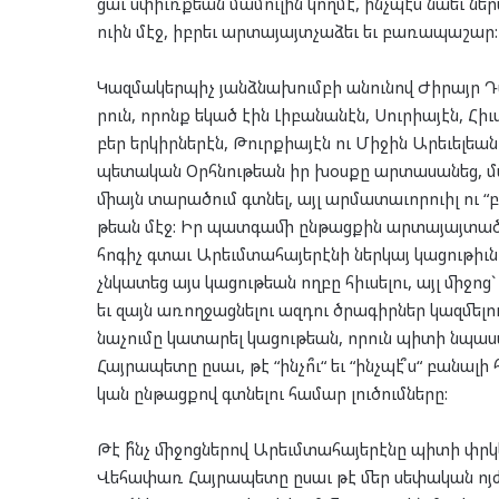
ցաւ սփիւռք­եան մա­մու­լին կող­մէ, ինչ­պէս նա­եւ նե­
ուին մէջ, իբ­րեւ ար­տա­յայտ­չա­ձեւ եւ բա­ռա­պա­շար:
Կազ­մա­կեր­պիչ յանձ­նա­խում­բի անու­նով Ժի­րայր Դ
րուն, որոնք եկած էին Լի­բա­նա­նէն, Սուր­իա­յէն, Հիւ­
բեր եր­կիր­նե­րէն, Թուրք­իա­յէն ու Մի­ջին Արե­ւել­ե
պե­տա­կան Օրհ­նու­թեան իր ­խօս­քը ­ար­տա­սա­նեց, մ
միայն տա­րա­ծում գտնել, այլ ար­մա­տա­ւոր­ուիլ ու “բ
թեան մէջ: Իր պատ­գա­մի ըն­թաց­քին ար­տա­յայ­տած
հո­գիչ գտաւ Արեւմ­տա­հա­յե­րէ­նի ներ­կայ կա­ցու­թիւ
չնկա­տեց այս կա­ցու­թեան ող­բը հիւ­սե­լու, այլ մի­ջոց` 
եւ զայն առող­ջաց­նե­լու ազ­դու ծրա­գիր­ներ կազ­մե­լ
նա­չու­մը կա­տա­րել կա­ցու­թեան, որուն պի­տի նպա
Հայ­րա­պե­տը ըսաւ, թէ “ին­չո՞ւ“ եւ “ինչ­պէ՞ս“ բա­նա
կան ըն­թաց­քով գտնե­լու հա­մար լու­ծում­նե­րը:
Թէ ի՞նչ մի­ջոց­նե­րով Արեւմ­տա­հա­յե­րէ­նը պի­տի փ
Վե­հա­փառ Հայ­րա­պե­տը ըսաւ թէ մեր սե­փա­կան ոյ­ժ