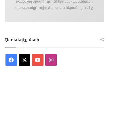
ոգեշնչող պատմութիւններու եւ հայ սփիւռքի
զարկերակը՝ ուղիղ ձեր սրան ներածողին մէջ։
Հետեւեցէ՛ք մեզի
Facebook
X
YouTube
Instagram