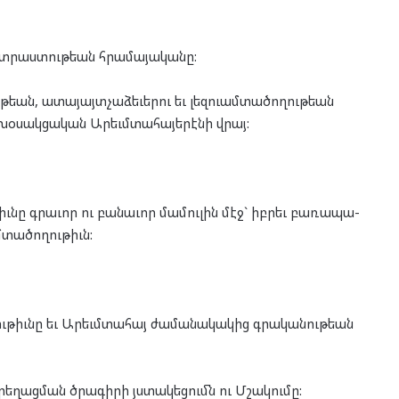
պատ­րաս­տու­թեան հրա­մա­յա­կա­նը:
­թեան, ատա­յայտ­չա­ձե­ւե­րու եւ լեզ­ուամ­տա­ծո­ղու­թեան
օ­սակ­ցա­կան Արեւմ­տա­հա­յե­րէ­նի վրայ:
ւ­թիւնը գրա­ւոր ու բա­նա­ւոր մա­մու­լին մէջ` իբ­րեւ բա­ռա­պա­
­տա­ծո­ղու­թիւն:
­ցու­թիւնը եւ Արեւմ­տա­հայ ժա­մա­նա­կա­կից գրա­կա­նու­թեան
րե­ղաց­ման ծրա­գի­րի յստա­կե­ցումն ու Մշա­կու­մը: