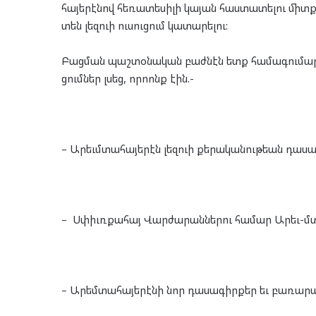
հա­յե­րէ­նով հե­ռա­տե­սի­լի կա­յան հաս­տա­տե­լու 
տեն լեզ­ուի ու­սու­ցում կա­տա­րե­լու:
Բաց­ման պաշ­տօ­նա­կան բաժ­նէն ետք հա­մա­գու­մա­րը
ցում­ներ լսեց, որո­ոնք էին.-
– Արեւմ­տա­հա­յե­րէն լեզ­ուի քե­րա­կա­նու­թեան դա­սա­
– Սփիւռ­քա­հայ Վար­ժա­րան­նե­րու հա­մար Արեւ-մ­տա­
– Արեմ­տա­հա­յե­րէ­նի նոր դա­սա­գիր­քեր եւ բա­ռա­ր