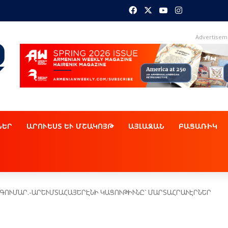
Facebook
X
YouTube
Instagram
Advertisem
ՆԵՐ
ԱՐՈՒԵՍՏ ԵՒ ՄՇԱԿՈՅԹ
ԱՅԼԱԶԱՆ
ԲԱՑԱՌԻԿ
ԳՈՒՄԱՐ.-ԱՐԵՒՄՏԱՀԱՅԵՐԷՆԻ ԿԱՑՈՒԹԻՒՆԸ` ՄԱՐՏԱՀՐԱՒԷՐՆԵՐ