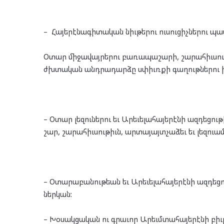
– Հա­յե­րէ­նա­գի­տա­կան նիւ­թե­րու ու­սու­ցիչ­նե­րու 
Օտար մի­ջա­վայ­րե­րու բա­ռա­պա­շա­րի, շա­րա­հիւ­սու
ժխտա­կան անդ­րա­դար­ձը սփիւռ­քի գա­ղութ­նե­րու խ
– Օտար լե­զու­նե­րու եւ Արե­ւե­լա­հա­յե­րէ­նի ազ­դե­ցո
շար, շա­րա­հիւ­սու­թիւն, ար­տա­յայտ­չա­ձեւ եւ լեզ­ուամ
– Օտա­րա­բա­նու­թեան եւ Արե­ւե­լա­հա­յե­րէ­նի ազ­դե
ներ­կան:
– Խօ­սակ­ցա­կան ու գրա­ւոր Արեւմ­տա­հա­յե­րէ­նի բիւ­