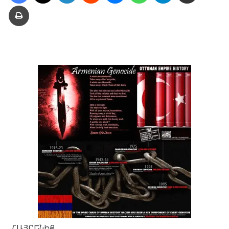
Տպել
ՀԱՅՐԵՆԻՔ