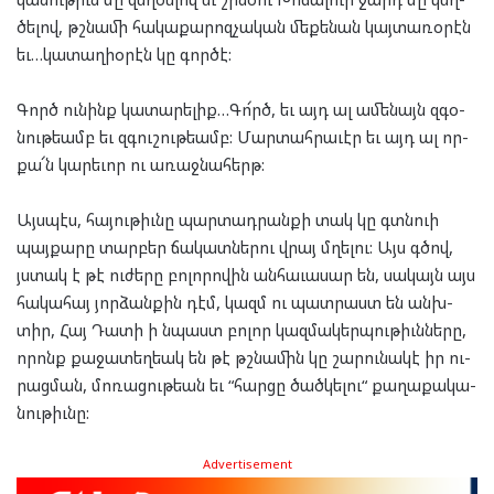
ծե­լով, թշնա­մի հա­կա­քա­րոզ­չա­կան մե­քե­նան կայ­տա­ռօ­րէն
եւ…կա­տաղի­օ­րէն կը գոր­ծէ:
Գործ ու­նինք կա­տա­րե­լիք…Գո՜րծ, եւ այդ ալ ամե­նայն զգօ­
նու­թեամբ եւ զգու­շու­թեամբ: Մար­տահ­րա­ւէր եւ այդ ալ որ­
քա՜ն կա­րե­ւոր ու առաջ­նա­հերթ:
Այս­պէս, հա­յու­թիւնը պար­տադ­րան­քի տակ կը գտնուի
պայ­քա­րը տար­բեր ճա­կատ­նե­րու վրայ մղե­լու: Այս գծով,
յստակ է թէ ու­ժե­րը բո­լո­րո­վին ան­հա­ւա­սար են, սա­կայն այս
հա­կա­հայ յոր­ձան­քին դէմ, կազմ ու պատ­րաստ են անխ­
տիր, Հայ Դա­տի ի նպաստ բո­լոր կազ­մա­կեր­պու­թիւն­նե­րը,
որոնք քա­ջա­տեղ­եակ են թէ թշնա­մին կը շա­րու­նա­կէ իր ու­
րաց­ման, մո­ռա­ցու­թեան եւ “հար­ցը ծած­կե­լու“ քա­ղա­քա­կա­
նու­թիւնը:
Advertisement