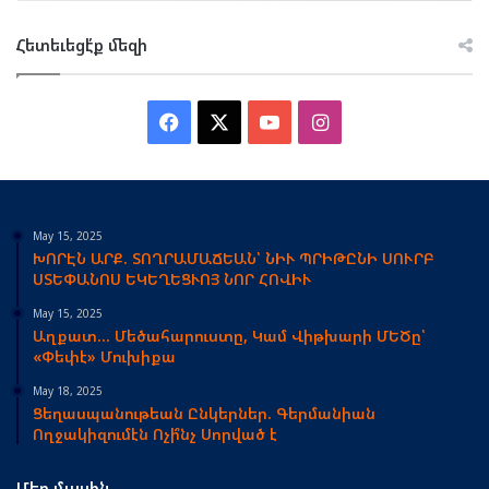
Հետեւեցէ՛ք մեզի
Facebook
X
YouTube
Instagram
May 15, 2025
ԽՈՐԷՆ ԱՐՔ. ՏՈՂՐԱՄԱՃԵԱՆ՝ ՆԻՒ ՊՐԻԹԸՆԻ ՍՈՒՐԲ
ՍՏԵՓԱՆՈՍ ԵԿԵՂԵՑՒՈՅ ՆՈՐ ՀՈՎԻՒ
May 15, 2025
Աղքատ… Մեծահարուստը, Կամ Վիթխարի ՄԵԾը՝
«Փեփէ» Մուխիքա
May 18, 2025
Ցեղասպանութեան Ընկերներ. Գերմանիան
Ողջակիզումէն Ոչի՞նչ Սորված է
Մեր մասին