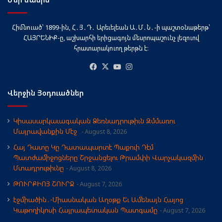
Հիմնուած՝ 1899-ին, Հ․Յ․Դ․ Արեւելեան Ա․Մ․Ն․-ի պաշտօնաթերթ՝
ՀԱՅՐԵՆԻՔ-ը, աշխարհի երիցագոյն մեսրոպաշունչ լեզուով
հրատարակուող թերթն է։
Facebook
X
YouTube
Instagram
Վերջին Յօդուածներ
Կիսասարկաւագական Ձեռնադրութիւն Զմմառու
Մայրավանքին Մէջ
August 8, 2026
Հայ Դատը Կը Դատապարտէ Պաքուի Դէմ
Պատժամիջոցները Շրջանցելու Թրամփի Վարչակազմին
Մտադրութիւնը
August 8, 2026
ԹՈՒՐՔԻՈՅ ՇՈՒՐՋ
August 7, 2026
էջմիածին․-Միասնական Աղօթք Եւ Ամենայն Հայոց
Կաթողիկոսի Հայրապետական Պատգամը
August 7, 2026