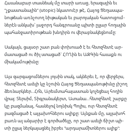
Հա­ւա­նա­բար տասն­եակ մը տա­րի առաջ, երա­զա­յին եւ
“չքաս­տա­նա­յին“ (utopic) նկատ­ուէր թէ, Հա­յոց Ցե­ղաս­պա­
նու­թեան առն­չուող նիւ­թա­կան եւ բա­րո­յա­կան հա­տու­ցում­
նե­րէն ան­կախ` յա­ջորդ հանգր­ուա­նը պիտի ըլլար հո­ղա­յին
պա­հան­ջա­տի­րու­թեան խնդիրն ու վե­րաբ­նա­կեց­նու­մը:
Սա­կայն, ցայ­սօր շատ բան փոխ­ուած է եւ հետզ­հե­տէ ար­
մա­տա­ցած ու ծիլ ստա­ցած` ՀՈ­Ղին եւ ԱԶ­Գին հա­ւաքն ու
մի­ա­կա­մու­թիւնը:
Այս զար­գա­ցում­նե­րու լոյ­սին տակ, ակ­նե­րեւ է, որ վեր­ջերս,
հետզ­հե­տէ աւե­լի կը նշուին Հա­յոց Ցե­ղաս­պա­նու­թիւնը յի­շող
ձեռ­նարկ­ներ…Հո՛ն, Արեւմ­տա­հա­յաս­տան կո­չեց­եալ հո­ղին
վրայ: Տեր­սիմ, Տիգ­րա­նա­կերտ, Ատա­նա…հետզ­հե­տէ շար­քը
կը բազ­մա­նայ, հաս­նե­լով նոյ­նիսկ Պո­լիս, ուր հետզ­հե­տէ
բազ­մա­ցած է այ­լա­խոհ­նե­րու ալի­քը: Այն­քան մը, այ­լա­խոհ
բառն ալ ան­յա­րիր է գոր­ծա­ծե­լը, որ շատ աւե­լի ճիշտ պի­
տի ըլ­լայ ներ­կա­յաց­նել իբ­րեւ “ար­դա­րա­միտ­նե­րու ալիք“: