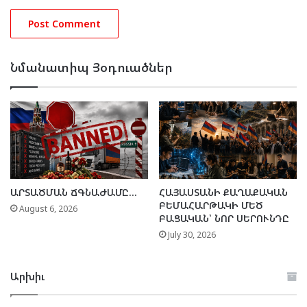
Նմանատիպ Յօդուածներ
ԱՐՏԱԾՄԱՆ ՃԳՆԱԺԱՄԸ…
ՀԱՅԱՍՏԱՆԻ ՔԱՂԱՔԱԿԱՆ
ԲԵՄԱՀԱՐԹԱԿԻ ՄԵԾ
August 6, 2026
ԲԱՑԱԿԱՆ՝ ՆՈՐ ՍԵՐՈՒՆԴԸ
July 30, 2026
Արխիւ