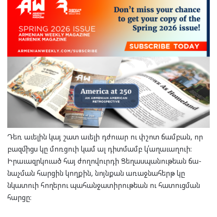
Դեռ աւե­լին կայ շատ աւե­լի դժուար ու փշոտ ճամ­բան, որ
բազ­միցս կը մոռց­ուի կամ ալ դիտ­մամբ կ՛ա­ղա­ւաղ­ուի:
Իրա­ւազրկ­ուած հայ ժո­ղո­վուր­դի Ցե­ղաս­պա­նու­թեան ճա­
նաչ­ման հար­ցին կող­քին, նոյն­քան առաջ­նա­հերթ կը
նկատ­ուի հո­ղե­րու պա­հան­ջա­տի­րու­թեան ու հա­տուց­ման
հար­ցը: