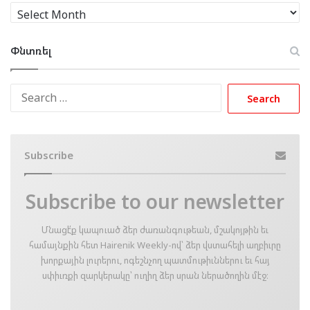
Արխիւ
Փնտռել
Search
for:
Subscribe
Subscribe to our newsletter
Մնացէ՛ք կապուած ձեր ժառանգութեան, մշակոյթին եւ
համայնքին հետ Hairenik Weekly-ով՝ ձեր վստահելի աղբիւրը
խորքային լուրերու, ոգեշնչող պատմութիւններու եւ հայ
սփիւռքի զարկերակը՝ ուղիղ ձեր սրան ներածողին մէջ։