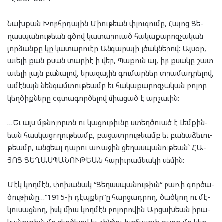
Նախ­քան Խորհր­դա­յին Միու­թեան փլու­զու­մը, Հա­յոց Ցե­
ղաս­պա­նու­թեան գծով կա­տար­ուած հա­կա­քա­րոզ­չա­կան
յոր­ձան­քը կը կա­տար­ուէր Ան­գա­րա­յի լծակ­նե­րով: Այ­սօր,
աւե­լի քան քսան տարիէ ի վեր, Պա­քուն ալ, իր քսա­կը շատ
աւե­լի լայն բա­նա­լով, երա­զա­յին գու­մար­ներ տրա­մադ­րե­լով,
ամէ­նայն նեն­գամ­տու­թեամբ եւ հա­կա­քա­րոզ­չա­կան բո­լոր
կեղ­ծիք­նե­րը օգ­տա­գոր­ծե­լով մի­ա­ցած է ար­շա­ւին:
…Եւ այս մթնո­լորտն ու կա­ցու­թիւնը ստեղծ­ուած է Լեմ­քին­
եան հաս­կա­ցո­ղու­թեամբ, բա­ցատ­րու­թեամբ եւ բա­նա­ձե­ւու­
թեամբ, անց­եալ դա­րու առա­ջին ցե­ղաս­պա­նու­թեան` ՀԱ­
ՅՈՑ ՑԵ­ՂԱՍ­ՊԱ­ՆՈՒ­ԹԵԱՆ հա­րիւ­րամ­եա­կի սե­մին:
Մէկ կող­մէն, փո­խա­նակ “Ցե­ղաս­պա­նու­թիւն“ բա­ռի գոր­ծա­
ծու­թիւնը…“1915-ի դէպ­քեր“ը հար­ցադ­րող, ծած­կող ու մէ­
կու­սաց­նող, իսկ միւս կող­մէն բո­լո­րո­վին Ար­ցախ­եան իրա­
կա­նու­թիւն մը զեղ­ծե­լով եւ շին­ծու Խո­ճալ­ուի ջարդ մը կեղ­