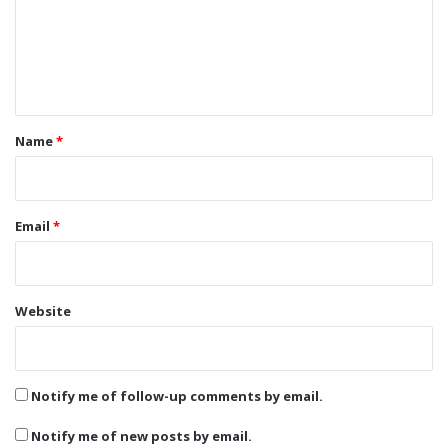
m
e
n
t
*
Name
*
Email
*
Website
Notify me of follow-up comments by email.
Notify me of new posts by email.