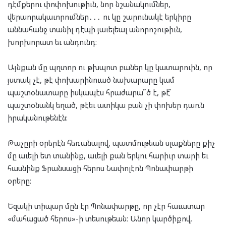
դէմքերու փոփոխութիւն, նոր նշանակումներ,
վերաորակաւորումներ․․․ ու կը շարունակէ երկիրը
աննահանջ տանիլ դէպի յաւելեալ անորոշութիւն,
խորխորատ եւ անդունդ։
Այնքան մը պղտոր ու թխպոտ բաներ կը կատարուին, որ
յստակ չէ, թէ փոխարինուած նախարարը կամ
պաշտօնատարը իսկապէս հրաժարա՞ծ է, թէ՞
պաշտօնանկ եղած, թէեւ ատիկա բան չի փոխեր դառն
իրականութենէն:
Թաչըրի օրերէն հեռանալով, պատմութեան սլաքները քիչ
մը աւելի ետ տանինք, աւելի քան երկու հարիւր տարի եւ
հասնինք Ֆրանսացի հերոս Նափոլէոն Պոնափարթի
օրերը։
Եզակի տիպար մըն էր Պոնափարթը, որ չէր հաւատար
«մահացած հերոս»-ի տեսութեան։ Անոր կարծիքով,