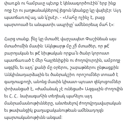
փառքն ու համբաւը պէտք է կենսագործուէին՝ երբ ինք
ողջ էր ու յաղթանակներով լեցուն կեանքը կը վայելէր։ Այդ
պատճառով ալ, ան կ՛ըսէր․- «Մահը ոչինչ է, բայց
պարտուած եւ անպատիւ ապրիլը՝ ամենօրեայ մահ է»:
Հարց տանք. ի՞նչ կը մտածէ վարչապետ Փաշինեան այս
մտածումին մասին։ Ակնթարթ մը չի՞ մտածեր, որ թէ՛
բարոյական եւ թէ՛ նիւթական որքա՜ն ծանր կորուստ
պատճառած է մեր հայրենիքին ու ժողովուրդին, ամբողջ
ազգի՛ն, եւ այդ՝ քանի մը օրերու, շաբաթներու ընթացքին։
Անկիւնադարձային եւ ծանրակշիռ որոշումներ տուած է
գաղտաքողի, անոնց մասին կիսատ-պռատ զեկուցումներ
փոխանցած է, «ժամանակ չէ ունեցած» Ազգային Ժողովին
եւ Հ․Հ․ նախագահին տեղեակ պահելու այդ
մանրամասնութիւնները, անտեսելով ժողովրդավարական
եւ թափանցիկ քաղաքականութեան ամենադոյզն
պարտականութիւնն անգամ: