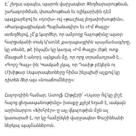
Է՜ չեղաւ այսպէս, պարոն վարչապետ։ Զեղծարարութեան,
շահագործման, փտածութեան եւ օլիկարխին դէմ
պայքարելով եւ «դուխ»-ով «թաւշեայ յեղափոխութիւն»,
«Քաղաքացիական Պայմանագիր» եւ «Իմ Քայլը»
ստեղծելով, չէ՞ք կարծեր, որ ամբողջ հայութիւնը այսօր
հարցականի տակ կ’առնէ
քաղաքացիին պայմանագիր
ը,
կը տեսնէ, թէ ինչպէ՛ս կը կաղայ «Իմ Քայլը» (եթէ ոտք
մնացած է անոր), այնքան մը, որ որջ տրամադրած է…
«Գորշ Գայլ»-ին: Կասկած չկայ, որ Դաւիթ բէկերն ու
Մխիթար Սպարապետները հիմա ինչպիսի՛ աչքով կը
դիտեն ձեր այս «նուաճումները»:
Հայորդիին համար, Ատոլֆ Հիթլէրի՝ «Այսօր ո՞վ կը յիշէ
հայոց ցեղասպանութիւնը» խօսքը
քլիշէ
եղած է, սակայն
արիւնարբու «Ֆիւհրէր»-ը այլ վկայութիւն մըն ալ
կատարած է, որ կը համընկնի վարչապետ Փաշինեանի
ներկայ պայմաններուն․