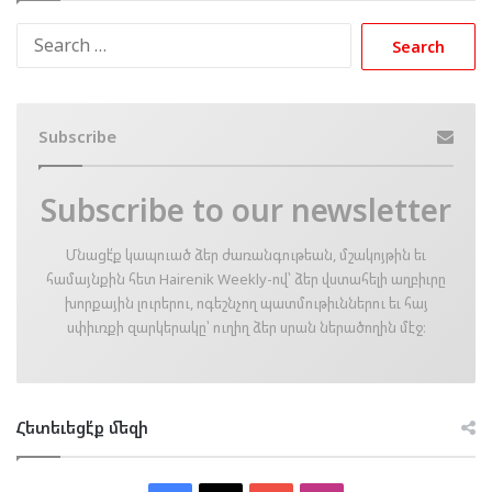
Search
for:
Subscribe
Subscribe to our newsletter
Մնացէ՛ք կապուած ձեր ժառանգութեան, մշակոյթին եւ
համայնքին հետ Hairenik Weekly-ով՝ ձեր վստահելի աղբիւրը
խորքային լուրերու, ոգեշնչող պատմութիւններու եւ հայ
սփիւռքի զարկերակը՝ ուղիղ ձեր սրան ներածողին մէջ։
Հետեւեցէ՛ք մեզի