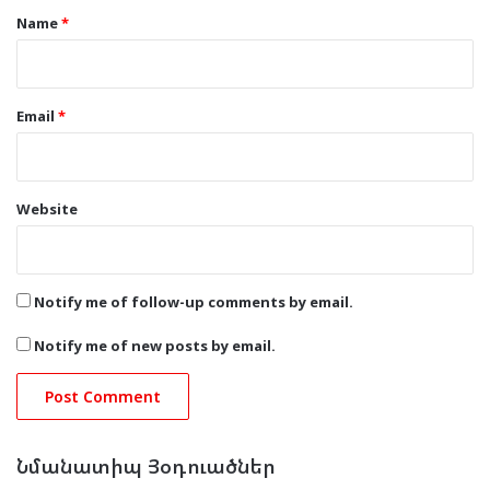
*
Name
*
Email
*
Website
Notify me of follow-up comments by email.
Notify me of new posts by email.
Նմանատիպ Յօդուածներ