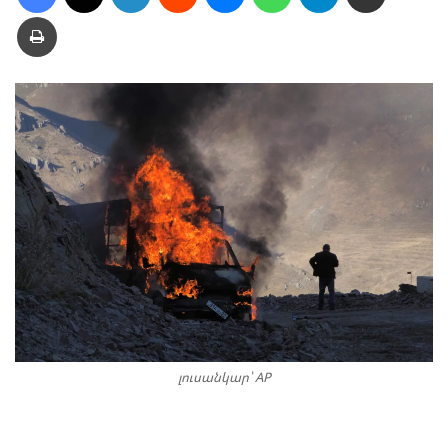
Տպել
լուսանկար՝ AP