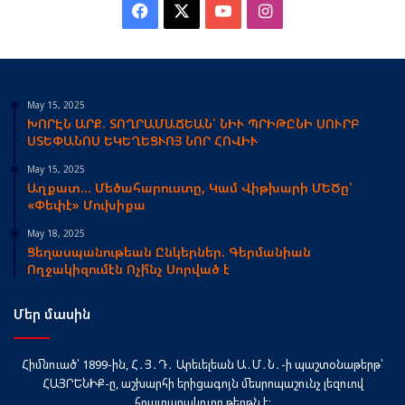
Facebook
X
YouTube
Instagram
May 15, 2025
ԽՈՐԷՆ ԱՐՔ. ՏՈՂՐԱՄԱՃԵԱՆ՝ ՆԻՒ ՊՐԻԹԸՆԻ ՍՈՒՐԲ
ՍՏԵՓԱՆՈՍ ԵԿԵՂԵՑՒՈՅ ՆՈՐ ՀՈՎԻՒ
May 15, 2025
Աղքատ… Մեծահարուստը, Կամ Վիթխարի ՄԵԾը՝
«Փեփէ» Մուխիքա
May 18, 2025
Ցեղասպանութեան Ընկերներ. Գերմանիան
Ողջակիզումէն Ոչի՞նչ Սորված է
Մեր մասին
Հիմնուած՝ 1899-ին, Հ․Յ․Դ․ Արեւելեան Ա․Մ․Ն․-ի պաշտօնաթերթ՝
ՀԱՅՐԵՆԻՔ-ը, աշխարհի երիցագոյն մեսրոպաշունչ լեզուով
հրատարակուող թերթն է։