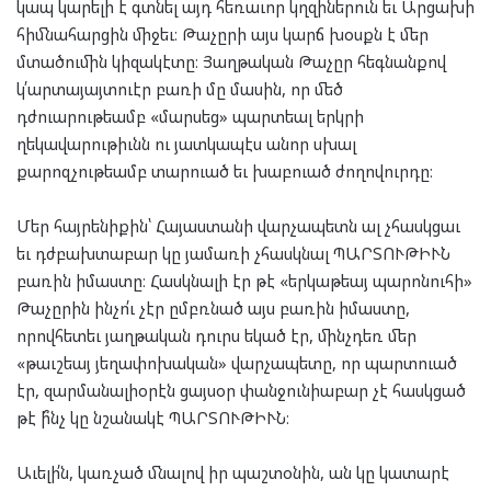
կապ կարելի է գտնել այդ հեռաւոր կղզիներուն եւ Արցախի
հիմնահարցին միջեւ։ Թաչըրի այս կարճ խօսքն է մեր
մտածումին կիզակէտը։ Յաղթական Թաչըր հեգնանքով
կ՛արտայայտուէր բառի մը մասին, որ մեծ
դժուարութեամբ «մարսեց» պարտեալ երկրի
ղեկավարութիւնն ու յատկապէս անոր սխալ
քարոզչութեամբ տարուած եւ խաբուած ժողովուրդը։
Մեր հայրենիքին՝ Հայաստանի վարչապետն ալ չհասկցաւ
եւ դժբախտաբար կը յամառի չհասկնալ ՊԱՐՏՈՒԹԻՒՆ
բառին իմաստը։ Հասկնալի էր թէ «երկաթեայ պարոնուհի»
Թաչըրին ինչո՛ւ չէր ըմբռնած այս բառին իմաստը,
որովհետեւ յաղթական դուրս եկած էր, մինչդեռ մեր
«թաւշեայ յեղափոխական» վարչապետը, որ պարտուած
էր, զարմանալիօրէն ցայսօր փանջունիաբար չէ հասկցած
թէ ի՞նչ կը նշանակէ ՊԱՐՏՈՒԹԻՒՆ։
Աւելի՛ն, կառչած մնալով իր պաշտօնին, ան կը կատարէ