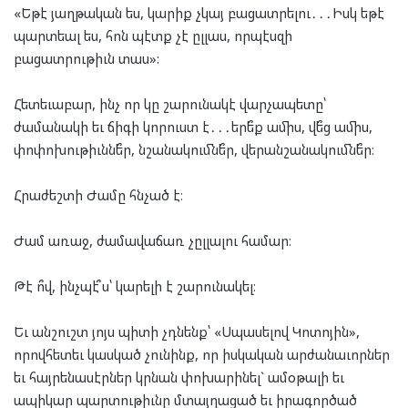
«Եթէ յաղթական ես, կարիք չկայ բացատրելու․․․Իսկ եթէ
պարտեալ ես, հոն պէտք չէ ըլլաս, որպէսզի
բացատրութիւն տաս»:
Հետեւաբար, ինչ որ կը շարունակէ վարչապետը՝
ժամանակի եւ ճիգի կորուստ է․․․երե՞ք ամիս, վե՞ց ամիս,
փոփոխութիւննե՞ր, նշանակումնե՞ր, վերանշանակումնե՞ր։
Հրաժեշտի Ժամը հնչած է։
Ժամ առաջ, ժամավաճառ չըլլալու համար։
Թէ ո՞վ, ինչպէ՞ս՝ կարելի է շարունակել։
Եւ անշուշտ յոյս պիտի չդնենք՝ «Սպասելով Կոտոյին»,
որովհետեւ կասկած չունինք, որ իսկական արժանաւորներ
եւ հայրենասէրներ կրնան փոխարինել` ամօթալի եւ
ապիկար պարտութիւնը մտայղացած եւ իրագործած