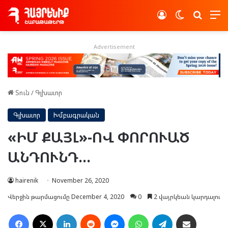
Log In
Switch skin
Որոնե
Advertisement
Տուն
/
Գլխաւոր
Գլխաւոր
Խմբագրական
«ԻՄ ՔԱՅԼ»-ՈՎ ՓՈՐՈՒԱԾ
ԱՆԴՈՒՆԴ…
hairenik
November 26, 2020
Վերջին թարմացումը December 4, 2020
0
2 վայրկեան կարդալու
Facebook
X
LinkedIn
Reddit
Messenger
WhatsApp
Telegram
Ուղարկել նամակ