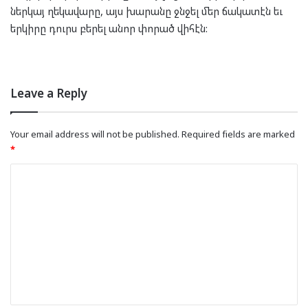
ներկայ ղեկավարը, այս խարանը ջնջել մեր ճակատէն եւ
երկիրը դուրս բերել անոր փորած վիհէն:
Leave a Reply
Your email address will not be published.
Required fields are marked
*
C
o
m
m
e
n
t