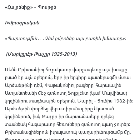
«Հայրենիք» – Պոսթըն
Խմբագրական
«Պարտութի՞ւն․․․Չեմ ըմբռներ այս բառին իմաստը»:
(Մարկըրէթ Թաչըր 1925-2013)
Մեծն Բրիտանիոյ հռչակաւոր վարչապետը այս խօսքը
ըսած էր այն օրերուն, երբ իր երկիրը պատերազմի մտաւ
Արժանթինի դէմ, Փաթակոնիոյ բացերը՝ հարաւային
Ատլանտեանի մէջ գտնուող Ֆոլքլէնտ (կամ Մալվինաս)
կղզիներու տագնապին օրերուն, Ապրիլ – Յունիս 1982-ին։
Արժանթին փորձեց վերատիրանալ իրը նկատած
կղզիներուն, իսկ Թաչըր իր մարտանաւերը ղրկեց
տասնեակ հազարաւոր հեռուները գտնուող պաղ ջուրեր:
Բրիտանացիներուն իւրայատուկ պաղարիւնութեամբ մը,
Թաչըր այս կարճ ու կտրուկ յայտարարութեամբ կը