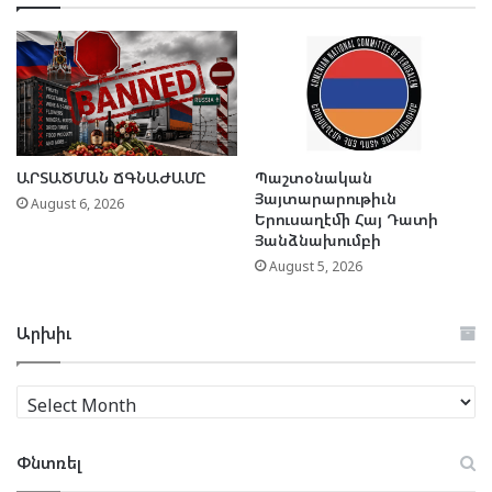
ԱՐՏԱԾՄԱՆ ՃԳՆԱԺԱՄԸ
Պաշտօնական
Յայտարարութիւն
August 6, 2026
Երուսաղէմի Հայ Դատի
Յանձնախումբի
August 5, 2026
Արխիւ
Արխիւ
Փնտռել