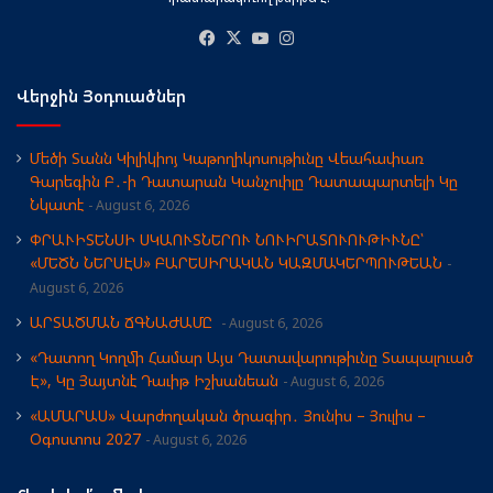
Facebook
X
YouTube
Instagram
Վերջին Յօդուածներ
Մեծի Տանն Կիլիկիոյ Կաթողիկոսութիւնը Վեահափառ
Գարեգին Բ․-ի Դատարան Կանչուիլը Դատապարտելի Կը
Նկատէ
August 6, 2026
ՓՐԱՒԻՏԵՆՍԻ ՍԿԱՈՒՏՆԵՐՈՒ ՆՈՒԻՐԱՏՈՒՈՒԹԻՒՆԸ՝
«ՄԵԾՆ ՆԵՐՍԷՍ» ԲԱՐԵՍԻՐԱԿԱՆ ԿԱԶՄԱԿԵՐՊՈՒԹԵԱՆ
August 6, 2026
ԱՐՏԱԾՄԱՆ ՃԳՆԱԺԱՄԸ
August 6, 2026
«Դատող Կողմի Համար Այս Դատավարութիւնը Տապալուած
Է», Կը Յայտնէ Դաւիթ Իշխանեան
August 6, 2026
«ԱՄԱՐԱՍ» Վարժողական ծրագիր․ Յունիս – Յուլիս –
Օգոստոս 2027
August 6, 2026