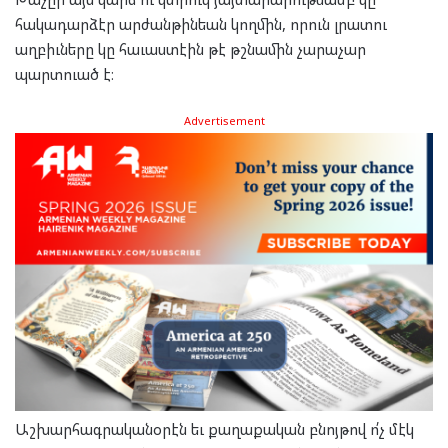
հակադարձէր արժանթինեան կողմին, որուն լրատու
աղբիւները կը հաւաստէին թէ թշնամին չարաչար
պարտուած է։
Advertisement
Աշխարհագրականօրէն եւ քաղաքական բնոյթով ո՛չ մէկ