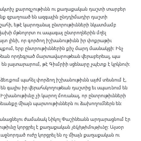
առակտիչ քարոզչութիւնն ու քաղաքական դաշտի տարբեր
ոնք զբաղուած են ազգային ընդդիմադիր դաշտի
 շահի, եթէ կարողանայ ընտրութիւնների նկատմամբ
վախի մթնոլորտ ու ապագայ ընտրողներին մղել
յտ լինի, որ գործող իշխանութիւնն իր փոքրաթիւ
քում, երբ ընտրութիւններին քիչ մարդ մասնակցի: Ինչ
ւթեան որդեգրած մարտավարութեան վերաբերեալ, պա
են յայտարարում, թէ Գիւմրիի սցենարը չպէտք է կրկնուի:
ռքում պահել փորձող իշխանութիւնն այժմ տեսնում է,
են գալիս իր վերահսկողութեան դաշտից եւ սպառնում են
 Իշխանութիւնը չի կարող մոռանալ, որ ընտրութիւնների
եւանքը միայն պարտութիւններն ու ձախողումներն են:
անացնելու ժամանակ Նիկոլ Փաշինեանն արդարացնում էր
նութիւնը կորցրել է քաղաքական
լ
եկ
ի
թ
իմ
ո
ւթիւն
ը: Այսօր
ռաջնորդած ուժը կորցրել են ոչ միայն քաղաքական ու