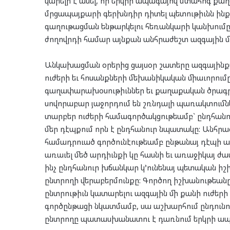
կարելի է ասել, որ երկրի ապագայով մտահոգ ք
մրցապայքարի գերխնդիր դիտել պետութիւնն ինք
գաղութացման ենթարկելու հեռանկարի կանխումը:
ժողովրդի համար այնքան անհրաժեշտ ազգային մ
Անկախացման օրերից ցայսօր շատերը ազգայինքա
ուժերի եւ հոսանքների մեխանիկական միաւորումը
գաղափարախօսութիւններ եւ քաղաքական ծրագրե
սովորաբար յաջորդում են շռնդալի պառակտումնե
տարբեր ուժերի համագործակցութեամբ` ընդհանուր
մեր դէպքում որն է ընդհանուր նպատակը: Անհր
համադրուած գործունէութեամբ ընթանայ դէպի այ
առաւել մեծ արդիւնքի կը հասնի եւ առաջիկայ 
ինչ ընդհանուր խճանկար կ’ունենայ պետական իշ
ընտրողի վերաբերմունքը: Գործող իշխանութեանը
ընտրութիւն կատարելու ազգային մի քանի ուժերի
գործընթացի նկատմամբ, սա աշխարհում ընդունուա
ընտրողը պատասխանատու է դառնում երկրի ապ