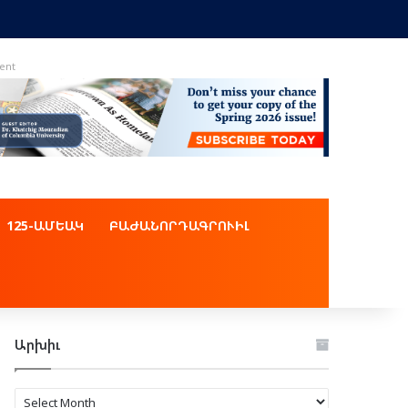
ent
125-ԱՄԵԱԿ
ԲԱԺԱՆՈՐԴԱԳՐՈՒԻԼ
Արխիւ
Արխիւ