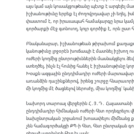
այս կամ այն կուսակցութեանը պէտք է արգելել մ
իշխանութիւնը երբեք էլ ժողովրդավար չի եղել, ի
փաստում է, որ իրաւապահ համակարգը նրա կամք
գործարքի մէջ գտնուող, կոյր գործիք է, որն ըստ 
Բնականաբար, իշխանութեան թիրախում քաղաքակա
կանութիւնը լրջօրէն խուճապի է մատնել իշխող ո
ուժերի կողմից ընտրութիւններին մասնակցելու ձ
ստեղծել, ինչն էլ հունից հանել է իշխանութիւնը 
Խօսքն ազգային ընդդիմադիր ուժերի մարտավարու
առանձին դաշինքներով, իրենց շուրջը հնարաւո
մի կողմից մէ ծացնելով ներուժը, միւս կողմից` կա
Նախորդ տարուայ վերջերին Հ․Յ․Դ․ Հայաստանի ղ
ընդդիմադիր հիմնական ուժերի հետ որդեգրելու վ
նախընտրական շրջանում խուսափելու միմեանց քնն
չեն համագործակցի ՔՊ-ի հետ, հետ ընտրական գո
բերած արդիւնքի հետ եւ այլն: