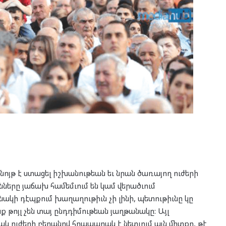
նոյթ է ստացել իշխանութեան եւ նրան ծառայող ուժերի
նները յաճախ համեմւում են կամ վերածւում
ակի դէպքում խաղաղութիւն չի լինի, պետութիւնը կը
ք թոյլ չեն տայ ընդդիմութեան յաղթանակը: Այլ
կ ուժերի բերանով հրապարակ է նետւում այն միտքը, թէ