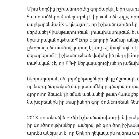
Միւս կողմից իշխանութիւնը գործարկել է իր պ
հատուածներում տեղադրել է իր «ականները», որ
վարկաբեկմամբ: Ակնյայտ է, որ իշխանութիւնը կը
սերմանել հիասթափութեան, յուսախաբութեան եւ 
կրաւորականութեան: Պէտք է բոլորի համար ակնյա
ընտրազանգուածով կարող է յաղթել միայն այն դէպ
վերաբերում է իշխանութեան վախերին ընդդիմո
տահական չէ, որ ՔՊ-ի ներկայացուցիչները յաճախ 
Ներքաղաքական գործընթացների ղեկը մշտապէս ձե
որ նախընտրական զարգացումները գնալով դուրս 
գլորուող ձնագնդի նման անկասելի թափ հաւաքել:
նախօրեակին իր տարիների գոր ծունէութեան հետ
2018 թուականին բռնի իշխանափոխութիւն իրակ
իր գործողութիւնները` ասելով, թէ գոր ծող իշխա
արդէն ակնյայտ է, որ Երկրի ղեկավարն ու նրա ա