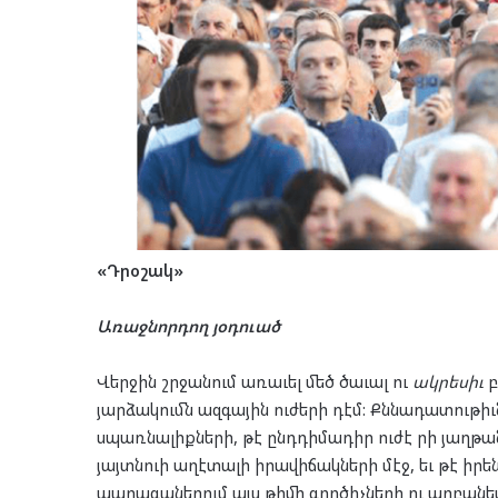
«Դրօշակ»
Առաջնորդող յօդուած
Վերջին շրջանում առաւել մեծ ծաւալ ու
ա
կ
ր
եսիւ
բ
յարձակումն ազգային ուժերի դէմ: Քննադատութիւ
սպառնալիքների, թէ ընդդիմադիր ուժէ րի յաղթան
յայտնուի աղէտալի իրավիճակների մէջ, եւ թէ իրեն
պարագաներում այս թիմի գործիչների ու արբանեա