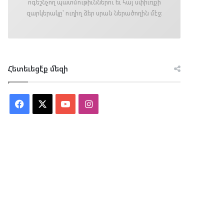
ոգեշնչող պատմութիւններու եւ հայ սփիւռքի
զարկերակը՝ ուղիղ ձեր սրան ներածողին մէջ։
Հետեւեցէ՛ք մեզի
Facebook
X
YouTube
Instagram