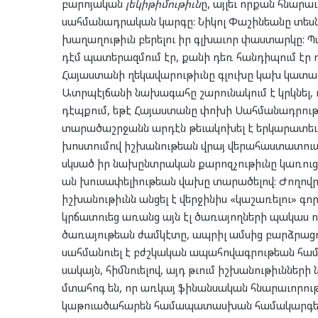
բարոյական
լ
եկ
ի
թ
իմ
ո
ւթիւն
ը, այլեւ որքան հնարա
սահմանադրական կարգը: Նիկոլ Փաշինեանը տեսնու
խաղաղութիւն բերելու իր գլխաւոր փաստարկը: Պ
դէմ պատերազմում էր, քանի դեռ հանդիպում էր 
Հայաստանի ղեկավարութիւնը գլուխը կախ կատարո
Ատրպէյճանի նախագահը շարունակում է կրկնել, 
դէպքում, եթէ Հայաստանը փոխի Սահմանադրութիւն
տարածաշրջանն արդէն թեւակոխել է երկարատե
խոստումով իշխանութեան վրայ վերահաստատուած ո
սկսած իր նախընտրական քարոզչութիւնը կառուց
ան խուսափելիութեան վախը տարածելով: Ժողով
իշխանութիւնն անցել է վերջինիս «կաշառելու» գ
կրճատուեց առանց այն էլ ծառայողների պակաս 
ծառայութեան ժամկէտը, ապրիլ ամսից բարձրացո
սահմանուել է բժշկական ապահովագրութեան համակա
սակայն, հիմնուելով, այդ թւում իշխանութիւննե
մտահոգ են, որ առկայ ֆինանսական հնարաւորութի
կաթուածահարեն համապատասխան համակարգերի գ