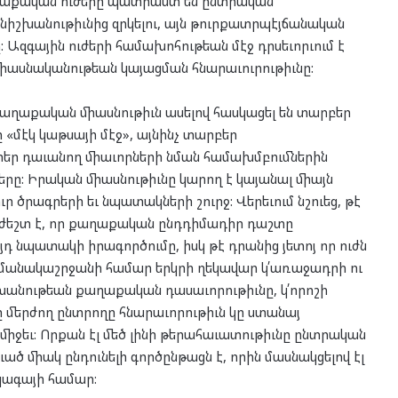
աղաքական ուժերը պատրաստ են ընտրական
նիշխանութիւնից զրկելու, այն թուրքատրպէյճանական
 Ազգային ուժերի համախոհութեան մէջ դրսեւորւում է
իասնականութեան կայացման հնարաւուրութիւնը:
ղաքական միասնութիւն ասելով հասկացել են տարբեր
 «մէկ կաթսայի մէջ», այնինչ տարբեր
ր դաւանող միաւորների նման համախմբումներին
րը: Իրական միասնութիւնը կարող է կայանալ միայն
 ծրագրերի եւ նպատակների շուրջ: Վերեւում նշուեց, թէ
աժեշտ է, որ քաղաքական ընդդիմադիր դաշտը
դ նպատակի իրագործումը, իսկ թէ դրանից յետոյ որ ուժն
ժամանակաշրջանի համար երկրի ղեկավար կ՛առաջադրի ու
խանութեան քաղաքական դասաւորութիւնը, կ՛որոշի
 մերժող ընտրողը հնարաւորութիւն կը ստանայ
 միջեւ: Որքան էլ մեծ լինի թերահաւատութիւնը ընտրական
ծ միակ ընդունելի գործընթացն է, որին մասնակցելով էլ
ագայի համար: