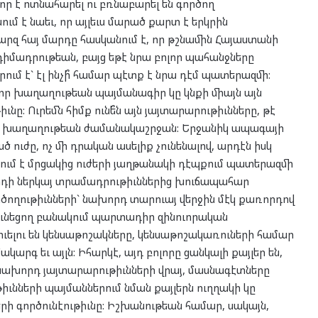
ւոր է ոտնահարել ու բռնաբարել են գործող
մ է նաեւ, որ այլեւս մարած քարտ է երկրին
արզ հայ մարդը հասկանում է, որ թշնամին Հայաստանի
դիմադրութեան, բայց եթէ նրա բոլոր պահանջները
ւմ է` էլ ինչի՞ համար պէտք է նրա դէմ պատերազմի:
որ խաղաղութեան պայմանագիր կը կնքի միայն այն
ը: Ուրեմն հիմք ունե՞ն այն յայտարարութիւնները, թէ
ւ խաղաղութեան ժամանակաշրջան: Երջանիկ ապագայի
ւժը, ոչ մի դրական ասելիք չունենալով, արդէն իսկ
ում է մրցակից ուժերի յաղթանակի դէպքում պատերազմի
րդի ներկայ տրամադրութիւններից խուճապահար
ործողութիւնների` նախորդ տարուայ վերջին մէկ քառորդով
ունեցող բանակում պարտադիր զինուորական
ւելու են կենսաթոշակները, կենսաթոշակառուների համար
րգ եւ այլն: Իհարկէ, այդ բոլորը ցանկալի քայլեր են,
րի նախորդ յայտարարութիւնների վրայ, մասնագէտները
ւնների պայմաններում նման քայլերն ուղղակի կը
ործունէութիւնը: Իշխանութեան համար, սակայն,