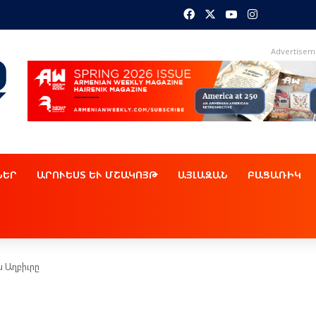
Facebook
X
YouTube
Instagram
Advertisem
ՆԵՐ
ԱՐՈՒԵՍՏ ԵՒ ՄՇԱԿՈՅԹ
ԱՅԼԱԶԱՆ
ԲԱՑԱՌԻԿ
 Աղբիւրը