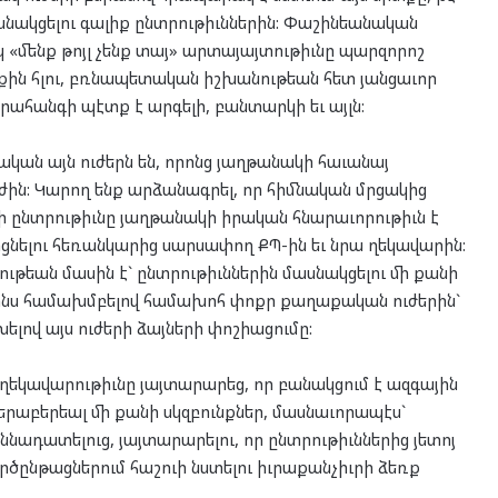
ասնակցելու գալիք ընտրութիւններին: Փաշինեանական
սկ «մենք թոյլ չենք տայ» արտայայտութիւնը պարզորոշ
ին հլու, բռնապետական իշխանութեան հետ յանցաւոր
հրահանգի պէտք է արգելի, բանտարկի եւ այլն:
ն այն ուժերն են, որոնց յաղթանակի հաւանայ
ւժին: Կարող ենք արձանագրել, որ հիմնական մրցակից
եւի ընտրութիւնը յաղթանակի իրական հնարաւորութիւն է
կորցնելու հեռանկարից սարսափող ՔՊ-ին եւ նրա ղեկավարին:
թեան մասին է` ընտրութիւններին մասնակցելու մի քանի
րինս համախմբելով համախոհ փոքր քաղաքական ուժերին`
նխելով այս ուժերի ձայների փոշիացումը:
եկավարութիւնը յայտարարեց, որ բանակցում է ազգային
երաբերեալ մի քանի սկզբունքներ, մասնաւորապէս`
ադատելուց, յայտարարելու, որ ընտրութիւններից յետոյ
րծընթացներում հաշուի նստելու իւրաքանչիւրի ձեռք