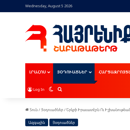
Wednesday, August 5 2026
ԼՐԱՀՈՍ
ՅՕԴՈՒԱԾՆԵՐ
ՀԱՐՑԱԶՐՈՅՑ
Switch skin
Որոնել
Log In
Տուն
/
Յօդուածներ
/
Երկրի Իրաւատէրն Ու Իշխանութեան
Ազգային
Յօդուածներ