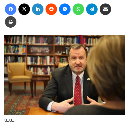
Facebook
X
LinkedIn
Reddit
Messenger
WhatsApp
Telegram
Ուղարկել նամակ
Տպել
Ա.Ա.