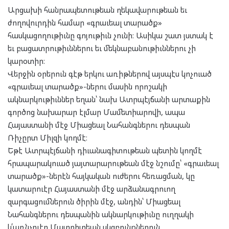
Արցախի հանրապետութեան ղեկավարութեան եւ
ժողովուրդին համար «գրաւեալ տարածք»
հասկացողութիւնը գոյութիւն չունի։ Ասիկա շատ յստակ է
եւ բացատրութիւններու եւ մեկնաբանութիւններու չի
կարօտիր։
Վերջին օրերուն գէթ երկու առիթներով այսպէս կոչուած
«գրաւեալ տարածք»-ներու մասին որոշակի
ակնարկութիւններ եղան՝ նախ Ատրպէյճանի արտաքին
գործոց նախարար էլմար Մամետիարովի, ապա
Հայաստանի մէջ Միացեալ Նահանգներու դեսպան
Ռիչըրտ Միլզի կողմէ։
Եթէ Ատրպէյճանի դիւանագիտութեան պետին կողմէ
հրապարակուած յայտարարութեան մէջ նշումը՝ «գրաւեալ
տարածք»-ներէն հայկական ուժերու հեռացման, կը
կատարուէր Հայաստանի մէջ արձանագրուող
զարգացումներուն ծիրին մէջ, անդին՝ Միացեալ
Նահանգներու դեսպանին ակնարկութիւնը ուղղակի
կ՛առնչուէր Մատրիտեան սկզբունքներուն