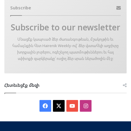
Subscribe
Subscribe to our newsletter
Մնացէ՛ք կապուած ձեր ժառանգութեան, մշակոյթին եւ
համայնքին հետ Hairenik Weekly-ով՝ ձեր վստահելի աղբիւրը
խորքային լուրերու, ոգեշնչող պատմութիւններու եւ հայ
սփիւռքի զարկերակը՝ ուղիղ ձեր սրան ներածողին մէջ։
Հետեւեցէ՛ք մեզի
Facebook
X
YouTube
Instagram