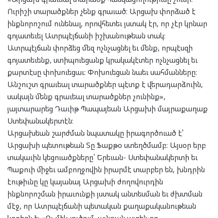
Ուրիշի տարածքներ չենք գրաւած։ Արցախ փորձած է
ինքնորոշում ունենալ, որովհետեւ յստակ էր, որ չէր կրնար
գոյատեւել Ատրպէյճանի իշխանութեան տակ։
Ատրպէյճան փորձեց մեզ ոչնչացնել եւ մենք, որպէսզի
գոյատեւենք, ստիպուեցանք կրակակէտեր ոչնչացնել եւ
քարտէսը փոխուեցաւ։ Փոխուեցան նաեւ սահմանները։
Անշուշտ գրաւեալ տարածքներ պէտք է վերադարձուին,
սակայն մենք գրաւեալ տարածքներ չունինք»,
յայտարարեց Դաւիթ Պապայեան Արցախի մայրաքաղաք
Ստեփանակերտէն։
Արցախեան շարժման նպատակը իրագործուած է՝
Արցախի պետութեան Տը Ֆաքթօ ստեղծմամբ։ Այսօր երբ
տակաւին կեցուածքները՝ Երեւան- Ստեփանակերտի եւ
Պաքուի միջեւ ամբողջովին իրարմէ տարբեր են, խնդրին
էութիւնը կը կայանայ Արցախի ժողովուրդին
ինքնորոշման իրաւունքի յստակ անտեսման եւ ժխտման
մէջ, որ Ատրպէյճանի պետական քաղաքականութեան
կորիզն է։ «Ոչ մէկ լուծում, այնքան ատեն որ