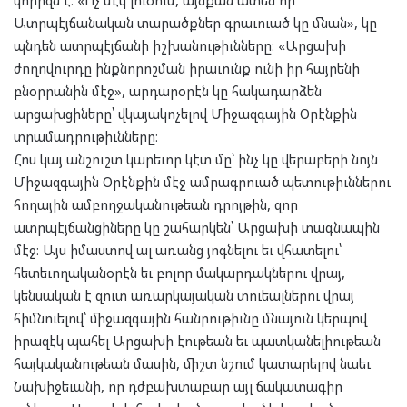
Ատրպէյճանական տարածքներ գրաւուած կը մնան», կը
պնդեն ատրպէյճանի իշխանութիւնները։ «Արցախի
ժողովուրդը ինքնորոշման իրաւունք ունի իր հայրենի
բնօրրանին մէջ», արդարօրէն կը հակադարձեն
արցախցիները՝ վկայակոչելով Միջազգային Օրէնքին
տրամադրութիւնները։
Հոս կայ անշուշտ կարեւոր կէտ մը՝ ինչ կը վերաբերի նոյն
Միջազգային Օրէնքին մէջ ամրագրուած պետութիւններու
հողային ամբողջականութեան դրոյթին, զոր
ատրպէյճանցիները կը շահարկեն՝ Արցախի տագնապին
մէջ։ Այս իմաստով ալ առանց յոգնելու եւ վհատելու՝
հետեւողականօրէն եւ բոլոր մակարդակներու վրայ,
կենսական է զուտ առարկայական տուեալներու վրայ
հիմնուելով՝ միջազգային հանրութիւնը մնայուն կերպով
իրազէկ պահել Արցախի էութեան եւ պատկանելիութեան
հայկականութեան մասին, միշտ նշում կատարելով նաեւ
Նախիջեւանի, որ դժբախտաբար այլ ճակատագիր