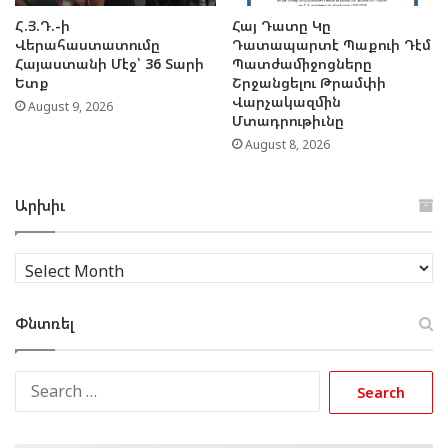
Հ.Յ.Դ.-ի
Հայ Դատը Կը
Վերահաստատումը
Դատապարտէ Պաքուի Դէմ
Հայաստանի Մէջ՝ 36 Տարի
Պատժամիջոցները
Ետք
Շրջանցելու Թրամփի
Վարչակազմին
August 9, 2026
Մտադրութիւնը
August 8, 2026
Արխիւ
Արխիւ
Փնտռել
Search
for: