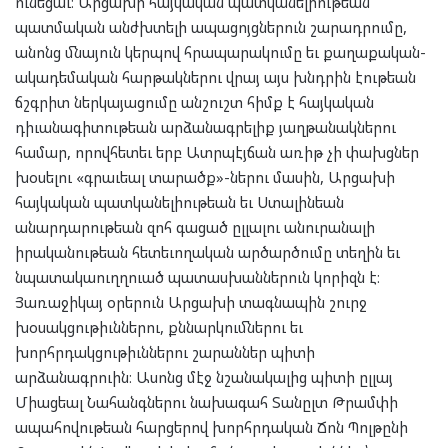
ունեցաւ։ Արցախի հայկական պատկանելիութեան
պատմական անժխտելի ապացոյցներուն շարադրումը,
անոնց մնայուն կերպով հրապարակումը եւ քաղաքական-
ակադեմական հարթակներու վրայ այս խնդրին էութեան
ճշգրիտ ներկայացումը անշուշտ հիմք է հայկական
դիւանագիտութեան արձանագրելիք յաղթանակներու
համար, որովհետեւ երբ Ատրպէյճան առիթ չի փախցներ
խօսելու «գրաւեալ տարածք»-ներու մասին, Արցախի
հայկական պատկանելիութեան եւ Ստալինեան
անարդարութեան զոհ գացած ըլլալու անուրանալի
իրականութեան հետեւողական արծարծումը տեղին եւ
նպատակաուղղուած պատասխաններուն կորիզն է։
Յառաջիկայ օրերուն Արցախի տագնապին շուրջ
խօսակցութիւններու, քննարկումներու եւ
խորհրդակցութիւններու շարաններ պիտի
արձանագրուին։ Ասոնց մէջ նշանակալից պիտի ըլլայ
Միացեալ Նահանգներու նախագահ Տանըլտ Թրամփի
ապահովութեան հարցերով խորհրդական Ճոն Պոլթընի