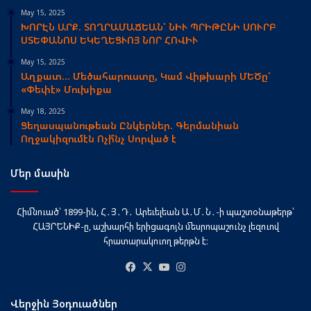
May 15, 2025
ԽՈՐԷՆ ԱՐՔ. ՏՈՂՐԱՄԱՃԵԱՆ՝ ՆԻՒ ՊՐԻԹԸՆԻ ՍՈՒՐԲ
ՍՏԵՓԱՆՈՍ ԵԿԵՂԵՑՒՈՅ ՆՈՐ ՀՈՎԻՒ
May 15, 2025
Աղքատ… Մեծահարուստը, Կամ Վիթխարի ՄԵԾը՝
«Փեփէ» Մուխիքա
May 18, 2025
Ցեղասպանութեան Ընկերներ. Գերմանիան
Ողջակիզումէն Ոչի՞նչ Սորված է
Մեր մասին
Հիմնուած՝ 1899-ին, Հ․Յ․Դ․ Արեւելեան Ա․Մ․Ն․-ի պաշտօնաթերթ՝
ՀԱՅՐԵՆԻՔ-ը, աշխարհի երիցագոյն մեսրոպաշունչ լեզուով
հրատարակուող թերթն է։
Facebook
X
YouTube
Instagram
Վերջին Յօդուածներ