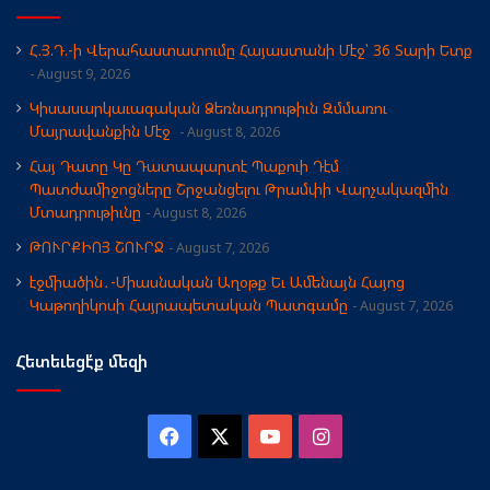
Հ.Յ.Դ.-ի Վերահաստատումը Հայաստանի Մէջ՝ 36 Տարի Ետք
August 9, 2026
Կիսասարկաւագական Ձեռնադրութիւն Զմմառու
Մայրավանքին Մէջ
August 8, 2026
Հայ Դատը Կը Դատապարտէ Պաքուի Դէմ
Պատժամիջոցները Շրջանցելու Թրամփի Վարչակազմին
Մտադրութիւնը
August 8, 2026
ԹՈՒՐՔԻՈՅ ՇՈՒՐՋ
August 7, 2026
էջմիածին․-Միասնական Աղօթք Եւ Ամենայն Հայոց
Կաթողիկոսի Հայրապետական Պատգամը
August 7, 2026
Հետեւեցէ՛ք մեզի
Facebook
X
YouTube
Instagram