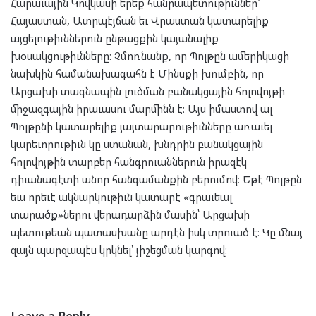
Հարաւային Կովկասի երեք հանրապետութիւններ՝
Հայաստան, Ատրպէյճան եւ Վրաստան կատարելիք
այցելութիւններուն ընթացքին կայանալիք
խօսակցութիւնները։ Չմոռնանք, որ Պոլթըն ամերիկացի
նախկին համանախագահն է Մինսքի խումբին, որ
Արցախի տագնապին լուծման բանակցային հոլովոյթի
միջազգային իրաւասու մարմինն է։ Այս իմաստով ալ
Պոլթընի կատարելիք յայտարարութիւնները առաւել
կարեւորութիւն կը ստանան, խնդրին բանակցային
հոլովոյթին տարբեր հանգրուաններուն իրազէկ
դիւանագէտի անոր հանգամանքին բերումով։ Եթէ Պոլթըն
եւս որեւէ ակնարկութիւն կատարէ «գրաւեալ
տարածք»ներու վերադարձին մասին՝ Արցախի
պետութեան պատասխանը արդէն իսկ տրուած է։ Կը մնայ
զայն պարզապէս կրկնել՝ յիշեցման կարգով։