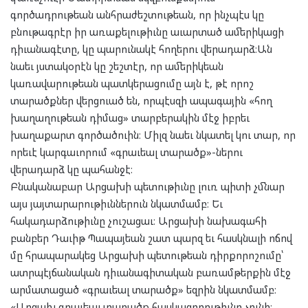
գործադրութեան անհրաժեշտութեան, որ ինչպէս կը
բնութագրէր իր առաքելութիւնը աւարտած ամերիկացի
դիւանագէտը, կը պարունակէ հողերու վերադարձ։Ան
նաեւ յստակօրէն կը շեշտէր, որ ամերիկեան
կառավարութեան պատկերացումը այն է, թէ որոշ
տարածքներ վերցուած են, որպէսզի ապագային «հող
խաղաղութեան դիմաց» տարբերակին մէջ իբրեւ
խաղաքարտ գործածուին։ Միլզ նաեւ նկատել կու տար, որ
որեւէ կարգաւորում «գրաւեալ տարածք»-ներու
վերադարձ կը պահանջէ։
Բնականաբար Արցախի պետութիւնը լուռ պիտի չմնար
այս յայտարարութիւններուն նկատմամբ։ Եւ
հակադարձութիւնը չուշացաւ։ Արցախի նախագահի
բանբեր Դաւիթ Պապայեան շատ պարզ եւ հասկնալի ոճով
մը հրապարակեց Արցախի պետութեան դիրքորոշումը՝
ատրպէյճանական դիւանագիտական բառամթերքին մէջ
արմատացած «գրաւեալ տարածք» եզրին նկատմամբ։
«Արցախ գրաւեալ տարածք հասկացողութիւնը չունի։