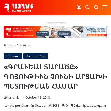
Log In
Switch skin
Որոնե
Advertisement
Տուն
/
Գլխաւոր
Գլխաւոր
Յօդուածներ
«ԳՐԱՒԵԱԼ ՏԱՐԱԾՔ»
ԳՈՅՈՒԹԻՒՆ ՉՈՒՆԻ ԱՐՑԱԽԻ
ՊԵՏՈՒԹԵԱՆ ՀԱՄԱՐ
hairenik
October 18, 2018
Վերջին թարմացումը October 19, 2018
0
2 վայրկեան կարդալու