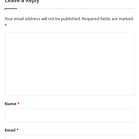
Leave a Reply
Your email address will not be published.
Required fields are marked
*
C
o
m
m
e
n
t
*
Name
*
Email
*