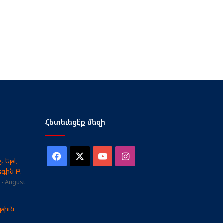
Հետեւեցէ՛ք մեզի
Facebook
X
YouTube
Instagram
, Եթէ
գին Բ.
August
թիւն