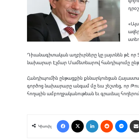
գոյո
դրօշ
«Այս
ազե
ստեղ
Դիւանագիտական աղբիւրները կը յայտնեն թէ որ 
նախարար Էլմար Մամետեարով հանդիպումը ընթա
Հանդիպումին ընթացքին քննարկուեցան Հայաստ
գործոց նախարարը անգամ մը եւս շեշտեց, որ Թո
հողային ամբողջականութեան եւ գրաւեալ հողերո
Facebook
X
LinkedIn
Reddit
Mess
Կիսուիլ