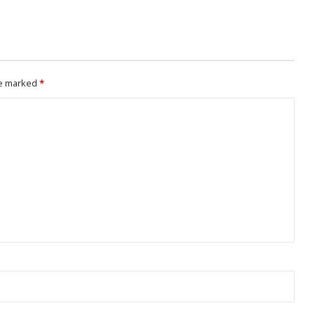
re marked
*