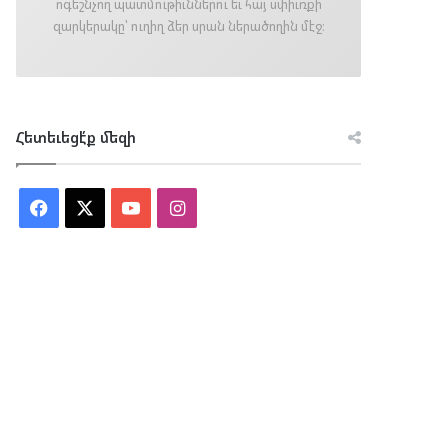
ոգեշնչող պատմութիւններու եւ հայ սփիւռքի
զարկերակը՝ ուղիղ ձեր սրան ներածողին մէջ։
Հետեւեցէ՛ք մեզի
Facebook
X
YouTube
Instagram