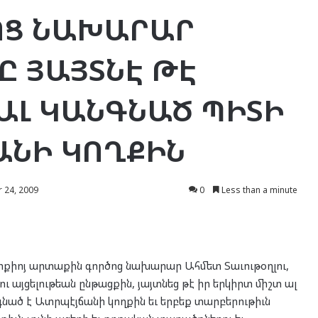
ՈՑ ՆԱԽԱՐԱՐ
Ը ՅԱՅՏՆԷ ԹԷ
ԱԼ ԿԱՆԳՆԱԾ ՊԻՏԻ
ԱՆԻ ԿՈՂՔԻՆ
 24, 2009
0
Less than a minute
րքիոյ արտաքին գործոց նախարար Ահմետ Տաւութօղլու,
ւ այցելութեան ընթացքին, յայտնեց թէ իր երկիրտ միշտ ալ
նած է Ատրպէյճանի կողքին եւ երբեք տարբերութիւն