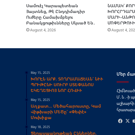
Սամուէլ Կարապետեան
ՆԱՄԱԿ՝ ՔՈ
Յայտնեց, Թէ Ընդդիմադիր
ԽՈՐՀՐԴԱՐԱ
Ուժերը Համախմբելու
ՄԱՐԻ-ԱՆԹ
Բանակցութիւնները Սկսած Են․
ՄՈՓԵՐԹՈՒԻ
August 4, 2026
August 4, 20
May 15, 2025
Մեր մա
ԽՈՐԷՆ ԱՐՔ. ՏՈՂՐԱՄԱՃԵԱՆ՝ ՆԻՒ
ՊՐԻԹԸՆԻ ՍՈՒՐԲ ՍՏԵՓԱՆՈՍ
ԵԿԵՂԵՑՒՈՅ ՆՈՐ ՀՈՎԻՒ
Հիմնուած՝
Մ․Ն․-ի պ
May 15, 2025
աշխարհի 
Աղքատ… Մեծահարուստը, Կամ
հրատարակ
Վիթխարի ՄԵԾը՝ «Փեփէ»
Մուխիքա
Face
May 18, 2025
Ցեղասպանութեան Ընկերներ.