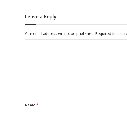
Leave a Reply
Your email address will not be published.
Required fields a
C
o
m
m
e
n
t
*
Name
*