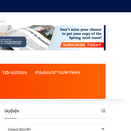
ent
125-ԱՄԵԱԿ
ԲԱԺԱՆՈՐԴԱԳՐՈՒԻԼ
Արխիւ
Արխիւ