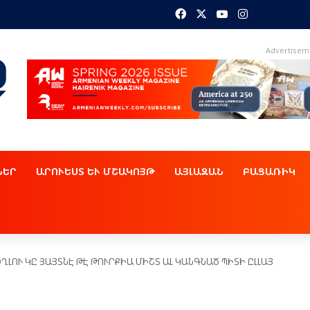
Facebook
X
YouTube
Instagram
Advertisem
ՆԵՐ
ԱՐՈՒԵՍՏ ԵՒ ՄՇԱԿՈՅԹ
ԱՅԼԱԶԱՆ
ԲԱՑԱՌԻԿ
ԼՈՒ ԿԸ ՅԱՅՏՆԷ ԹԷ ԹՈՒՐՔԻԱ ՄԻՇՏ ԱԼ ԿԱՆԳՆԱԾ ՊԻՏԻ ԸԼԼԱՅ