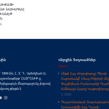
ՐՍԻՔԱՅԻ
ՆԻ ՆԱԽԱԳԱՀ
ՈՒԱՆԷԹ
Ն
26
սին
Վերջին Յօդուածներ
 1899-ին, Հ․Յ․Դ․ Արեւելեան Ա․
Միթէ Հայ Ժողովուրդը Պիտի
աշտօնաթերթ՝ ՀԱՅՐԵՆԻՔ-ը,
Շարունակէ՞ Մնալ Թմբիրի Մէջ
երիցագոյն մեսրոպաշունչ լեզուով
Փաշինեան Բանտարկէ Գարե
ուող թերթն է։
Ամենայն Հայոց Կաթողիկոսը
5, 2026
book
X
YouTube
Instagram
Պաշտօնական Յայտարարու
Երուսաղէմի Հայ Դատի