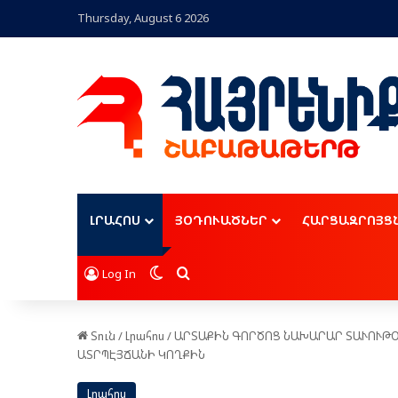
Thursday, August 6 2026
ԼՐԱՀՈՍ
ՅՕԴՈՒԱԾՆԵՐ
ՀԱՐՑԱԶՐՈՅՑ
Switch skin
Որոնել
Log In
Տուն
/
Լրահոս
/
ԱՐՏԱՔԻՆ ԳՈՐԾՈՑ ՆԱԽԱՐԱՐ ՏԱՒՈՒԹՕՂ
ԱՏՐՊԷՅՃԱՆԻ ԿՈՂՔԻՆ
Լրահոս