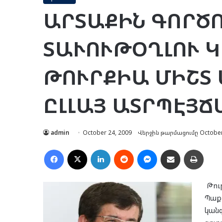
ԱՐՏԱՔԻՆ ԳՈՐԾ
ՏԱՒՈՒԹՕՂԼՈՒ Կ
ԹՈՒՐՔԻԱ ՄԻՇՏ 
ԸԼԼԱՅ ԱՏՐՊԷՅՃ
admin
October 24, 2009
Վերջին թարմացումը October
Facebook
X
LinkedIn
Reddit
Messenger
Ուղարկել նամակ
Տպել
Թու
Պաքո
կանգ