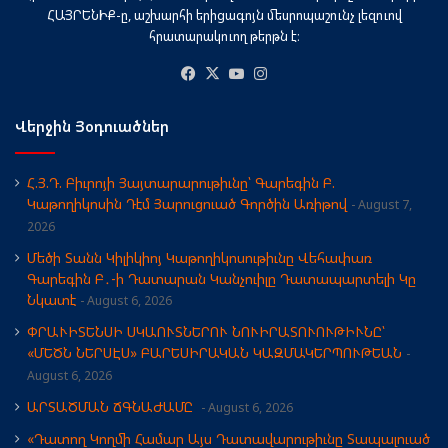
ՀԱՅՐԵՆԻՔ-ը, աշխարհի երիցագոյն մեսրոպաշունչ լեզուով
հրատարակուող թերթն է։
Facebook
X
YouTube
Instagram
Վերջին Յօդուածներ
Հ.Յ.Դ. Բիւրոյի Յայտարարութիւնը՝ Գարեգին Բ.
Կաթողիկոսին Դէմ Յարուցուած Գործին Առիթով
August 7,
2026
Մեծի Տանն Կիլիկիոյ Կաթողիկոսութիւնը Վեհափառ
Գարեգին Բ․-ի Դատարան Կանչուիլը Դատապարտելի Կը
Նկատէ
August 6, 2026
ՓՐԱՒԻՏԵՆՍԻ ՍԿԱՈՒՏՆԵՐՈՒ ՆՈՒԻՐԱՏՈՒՈՒԹԻՒՆԸ՝
«ՄԵԾՆ ՆԵՐՍԷՍ» ԲԱՐԵՍԻՐԱԿԱՆ ԿԱԶՄԱԿԵՐՊՈՒԹԵԱՆ
August 6, 2026
ԱՐՏԱԾՄԱՆ ՃԳՆԱԺԱՄԸ
August 6, 2026
«Դատող Կողմի Համար Այս Դատավարութիւնը Տապալուած