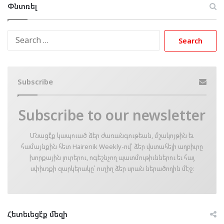
Փնտռել
Search
for:
Subscribe
Subscribe to our newsletter
Մնացէ՛ք կապուած ձեր ժառանգութեան, մշակոյթին եւ
համայնքին հետ Hairenik Weekly-ով՝ ձեր վստահելի աղբիւրը
խորքային լուրերու, ոգեշնչող պատմութիւններու եւ հայ
սփիւռքի զարկերակը՝ ուղիղ ձեր սրան ներածողին մէջ։
Հետեւեցէ՛ք մեզի