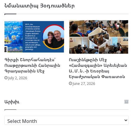
Նմանատիպ Յօդուածներ
Գիրքի Շնորհահանդէս՝
Ուաշինկթընի Մէջ
Ուաթըրթաունի Հանրային
«Համազգային» Արեւելեան
Գրադարանին Մէջ
Ա․Մ․Ն․-ի Եռօրեայ
Երաժշտական Փառատօն
July 2, 2026
June 27, 2026
Արխիւ
Արխիւ