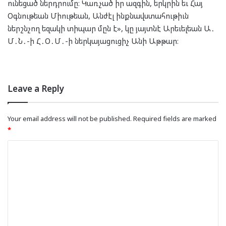
ունեցած ներդրումը։ Կառչած իր ազգին, երկրին եւ Հայ
Օգնութեան Միութեան, Անժէլ ինքնավստահութիւն
ներշնչող եզակի տիպար մըն է», կը յայտնէ Արեւելեան Ա․
Մ․Ն․-ի Հ․Օ․Մ․-ի ներկայացուցիչ Անի Աթթար։
Leave a Reply
Your email address will not be published.
Required fields are marked
*
C
o
m
m
e
n