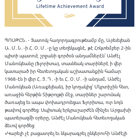
ՊՈՍԹԸՆ․- Յատուկ հաղորդագրութեամբ մը, Արեւելեան
Ա․Մ․Ն․-ի Հ․Օ․Մ․-ը կը տեղեկացնէ, թէ Հոկտեմբեր 2-ին
պիտի պատուէ շրջանի գործօն անդամներէն՝ Անժէլ
Մանուկեանը (Ֆլորիտա), տասնեակ տարիներէ ի վեր
կատարած իր հետեւողական աշխատանքին համար։
1968-էն ի վեր Հ․Յ․Դ․-ի եւ Հ․Օ․Մ․-ի անդամ, Անժէլ
Մանուկեան (Առաքելեան), իր կողակից՝ Մկրտիչին հետ,
առաջին հերթին Տիթրոյթի մէջ, տարիներ շարունակ
ծառայեց եւ ապա փոխադրուեցաւ Ֆլորիտա, ուր նոյն
թափով գործեց։ Սպիտակ երկրաշարժէն մինչեւ Արցախի
պատերազմի օրերը, Անժէլ Մանուկեան հետեւողական
ձեւով գործեց։
«Կարելի չէ բացատրել եւ նկարագրել ընկերուհի Անժէլի