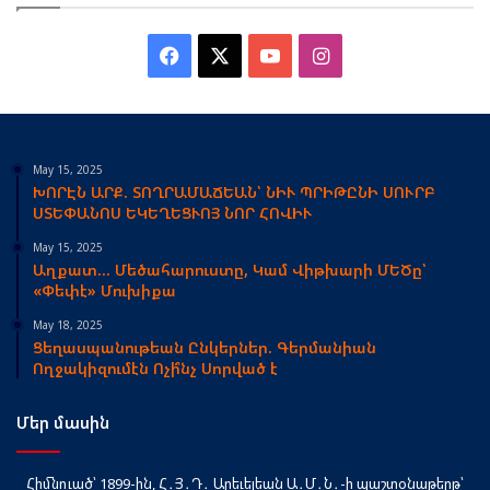
Facebook
X
YouTube
Instagram
May 15, 2025
ԽՈՐԷՆ ԱՐՔ. ՏՈՂՐԱՄԱՃԵԱՆ՝ ՆԻՒ ՊՐԻԹԸՆԻ ՍՈՒՐԲ
ՍՏԵՓԱՆՈՍ ԵԿԵՂԵՑՒՈՅ ՆՈՐ ՀՈՎԻՒ
May 15, 2025
Աղքատ… Մեծահարուստը, Կամ Վիթխարի ՄԵԾը՝
«Փեփէ» Մուխիքա
May 18, 2025
Ցեղասպանութեան Ընկերներ. Գերմանիան
Ողջակիզումէն Ոչի՞նչ Սորված է
Մեր մասին
Հիմնուած՝ 1899-ին, Հ․Յ․Դ․ Արեւելեան Ա․Մ․Ն․-ի պաշտօնաթերթ՝