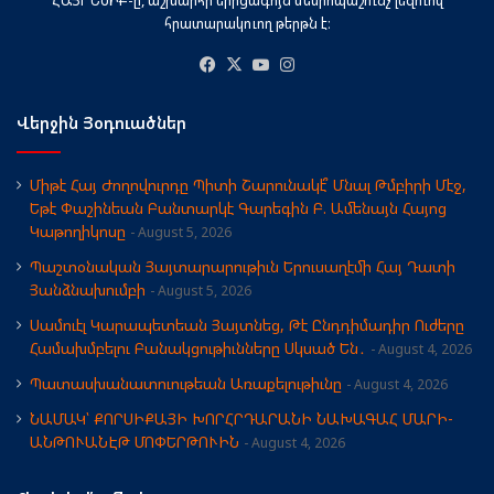
հրատարակուող թերթն է։
Facebook
X
YouTube
Instagram
Վերջին Յօդուածներ
Միթէ Հայ Ժողովուրդը Պիտի Շարունակէ՞ Մնալ Թմբիրի Մէջ,
Եթէ Փաշինեան Բանտարկէ Գարեգին Բ. Ամենայն Հայոց
Կաթողիկոսը
August 5, 2026
Պաշտօնական Յայտարարութիւն Երուսաղէմի Հայ Դատի
Յանձնախումբի
August 5, 2026
Սամուէլ Կարապետեան Յայտնեց, Թէ Ընդդիմադիր Ուժերը
Համախմբելու Բանակցութիւնները Սկսած Են․
August 4, 2026
Պատասխանատուութեան Առաքելութիւնը
August 4, 2026
ՆԱՄԱԿ՝ ՔՈՐՍԻՔԱՅԻ ԽՈՐՀՐԴԱՐԱՆԻ ՆԱԽԱԳԱՀ ՄԱՐԻ-
ԱՆԹՈՒԱՆԷԹ ՄՈՓԵՐԹՈՒԻՆ
August 4, 2026