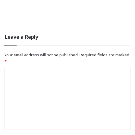
Leave a Reply
Your email address will not be published.
Required fields are marked
*
C
o
m
m
e
n
t