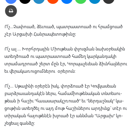
Տպել
Ո՛չ…Չափ­ուած, ձեւ­ուած, պատ­րաստ­ուած ու հրամց­ուած
չէր Ար­ցա­խի Հան­րա­պե­տու­թիւնը:
Ո՛չ ալ … Խորհր­դա­յին Միու­թեան փլուզ­ման նա­խօր­եա­կին
ստեղծ­ուած ու պատ­րաստ­ուած հա­մեղ կար­կան­դա­կի
տրա­մադր­ուած շերտ մըն էր, Կոր­պա­չեւ­եան ձիւն­հալ­նե­րու
եւ վե­րա­կա­ռու­ցում­նե­րու օրե­րուն:
Ո՛չ… Սթա­լի­նի օրե­րէն իսկ, փորձ­ուած էր Կով­կաս­եան
բարձ­րա­ւան­դա­կէն ներս, հա­մա­միու­թե­նա­կան տնտե­սու­
թեան ի հա­շիւ “հա­ւա­սա­րակշռ­ուած“ եւ “ներ­դաշ­նակ“ կա­
ցու­թիւն ստեղ­ծել ու այդ մութ հա­շիւ­նե­րու ար­դիւնք` տէր ու
տի­րա­կան հա­յու­թե­նէն խլուած էր անն­ման “Ար­ցախ“ կո­
չեց­եալ գան­ձը: