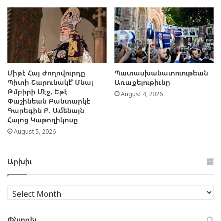
Միթէ Հայ Ժողովուրդը
Պատասխանատուութեան
Պիտի Շարունակէ՞ Մնալ
Առաքելութիւնը
Թմբիրի Մէջ, Եթէ
August 4, 2026
Փաշինեան Բանտարկէ
Գարեգին Բ. Ամենայն
Հայոց Կաթողիկոսը
August 5, 2026
Արխիւ
Արխիւ
Փնտռել