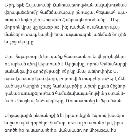
Արդ, եթէ Հա­յաս­տա­նի Հան­րա­պե­տու­թեան ան­կա­խու­թեան
վե­րա­կանգ­նու­մը հա­մե­մա­տա­բար ըն­թա­ցաւ հե­զա­սահ, պա­
րա­գան նոյ­նը չէր Ար­ցա­խի Հան­րա­պե­տու­թեա­նը: …Մեր
մոր­թին վրայ կը զգանք թէ, ինչ դա­ժան ու ահա­ւոր պայ­
ման­նե­րու տակ, կա­րե­լի եղաւ ազա­տագ­րել անն­ման Շու­շին
եւ շրջա­կայ­քը:
Այո՛…հպար­տօ­րէն կու գանք հաս­տա­տե­լու եւ վեր­յի­շեց­նե­լու
թէ ար­եան գնով կերտ­ուած է Ար­ցա­խը, որուն հիմ­նա­հար­ցի
բա­նակ­ցա­յին գոր­ծըն­թա­ցի ոճը կը մնայ ան­փո­փոխ: Եւ
այս­պէս այ­սօր կամ վա­ղը, բո­լո­րո­վին տար­բեր շա­հե­րէ մեկ­
նած այս հար­ցին շուրջ հա­մա­կար­ծիք պի­տի ըլ­լան միջ­նոր­
դա­կան առա­քե­լու­թեան հա­մա­նա­խա­գա­հու­թիւնը ստանձ­
նած Մի­աց­եալ Նա­հանգ­նե­րը, Ռու­սաս­տա­նը եւ Ֆրան­սան:
Մի­ջազ­գա­յին ըն­տա­նի­քին եւ իրա­ւուն­քին լե­զուով խօ­սե­լու
եւ ըստ այնմ գոր­ծե­լու հա­մար, դեռ աշ­խա­տանք կայ իրա­
գոր­ծե­լիք ու կա­տա­րե­լիք, մա­նա­ւանդ որ մի­ջազ­գա­յին