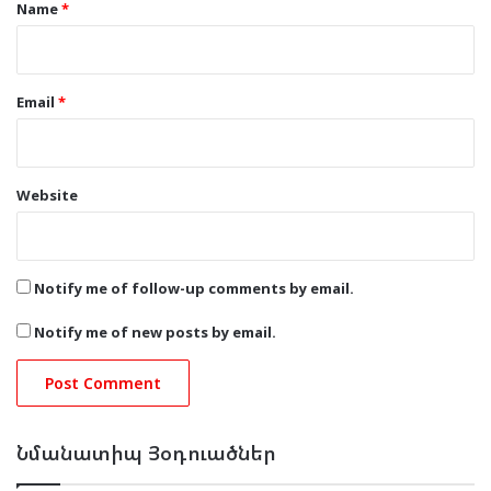
*
Name
*
Email
*
Website
Notify me of follow-up comments by email.
Notify me of new posts by email.
Նմանատիպ Յօդուածներ