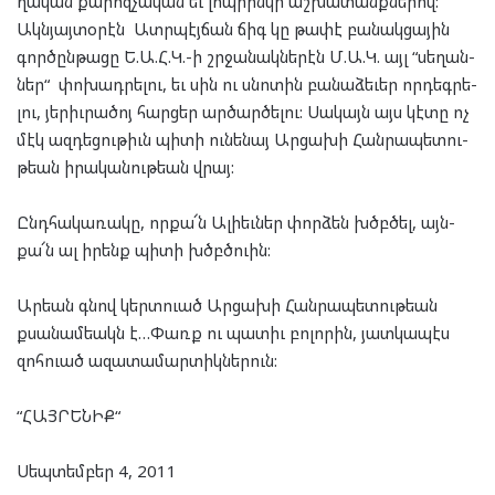
ղա­կան քա­րոզ­չա­կան եւ լոպի­ին­կի աշ­խա­տանք­նե­րով:
Ակն­յայ­տօ­րէն Ատր­պէյ­ճան ճիգ կը թա­փէ բա­նակ­ցա­յին
գոր­ծըն­թա­ցը Ե.Ա.Հ.Կ.-ի շրջա­նակ­նե­րէն Մ.Ա.Կ. այլ “սե­ղան­
ներ“ փո­խադ­րե­լու, եւ սին ու սնո­տին բա­նա­ձե­ւեր որ­դեգ­րե­
լու, յե­րիւ­րա­ծոյ հար­ցեր ար­ծար­ծե­լու: Սա­կայն այս կէ­տը ոչ
մէկ ազ­դե­ցու­թիւն պի­տի ու­նե­նայ Ար­ցա­խի Հան­րա­պե­տու­
թեան իրա­կա­նու­թեան վրայ:
Ընդ­հա­կա­ռա­կը, որ­քա՜ն Ալի­եւ­ներ փոր­ձեն խծբծել, այն­
քա՜ն ալ իրենք պի­տի խծբծուին:
Ար­եան գնով կերտ­ուած Ար­ցա­խի Հան­րա­պե­տու­թեան
քսա­նամ­եակն է…Փառք ու պա­տիւ բո­լո­րին, յատ­կա­պէս
զոհ­ուած ազա­տա­մար­տիկ­նե­րուն:
“ՀԱՅՐԵՆԻՔ“
Սեպտեմբեր 4, 2011