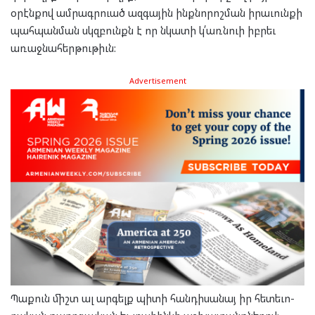
օրէն­քով ամ­րագր­ուած ազ­գա­յին ինք­նո­րոշ­ման իրա­ւուն­քի
պահ­պան­ման սկզբունքն է որ նկա­տի կ՛առն­ուի իբ­րեւ
առաջ­նա­հեր­թու­թիւն:
Advertisement
Պա­քուն միշտ ալ ար­գելք պի­տի հան­դի­սա­նայ իր հե­տե­ւո­