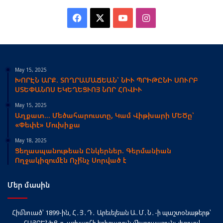
Facebook
X
YouTube
Instagram
May 15, 2025
ԽՈՐԷՆ ԱՐՔ. ՏՈՂՐԱՄԱՃԵԱՆ՝ ՆԻՒ ՊՐԻԹԸՆԻ ՍՈՒՐԲ
ՍՏԵՓԱՆՈՍ ԵԿԵՂԵՑՒՈՅ ՆՈՐ ՀՈՎԻՒ
May 15, 2025
Աղքատ… Մեծահարուստը, Կամ Վիթխարի ՄԵԾը՝
«Փեփէ» Մուխիքա
May 18, 2025
Ցեղասպանութեան Ընկերներ. Գերմանիան
Ողջակիզումէն Ոչի՞նչ Սորված է
Մեր մասին
Հիմնուած՝ 1899-ին, Հ․Յ․Դ․ Արեւելեան Ա․Մ․Ն․-ի պաշտօնաթերթ՝
ՀԱՅՐԵՆԻՔ-ը, աշխարհի երիցագոյն մեսրոպաշունչ լեզուով