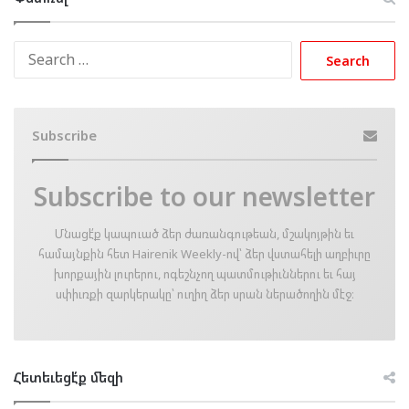
Search
for:
Subscribe
Subscribe to our newsletter
Մնացէ՛ք կապուած ձեր ժառանգութեան, մշակոյթին եւ
համայնքին հետ Hairenik Weekly-ով՝ ձեր վստահելի աղբիւրը
խորքային լուրերու, ոգեշնչող պատմութիւններու եւ հայ
սփիւռքի զարկերակը՝ ուղիղ ձեր սրան ներածողին մէջ։
Հետեւեցէ՛ք մեզի