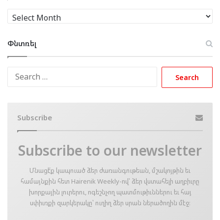
Արխիւ
Փնտռել
Search
for:
Subscribe
Subscribe to our newsletter
Մնացէ՛ք կապուած ձեր ժառանգութեան, մշակոյթին եւ
համայնքին հետ Hairenik Weekly-ով՝ ձեր վստահելի աղբիւրը
խորքային լուրերու, ոգեշնչող պատմութիւններու եւ հայ
սփիւռքի զարկերակը՝ ուղիղ ձեր սրան ներածողին մէջ։