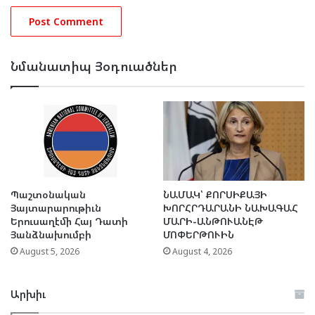
Նմանատիպ Յօդուածներ
Պաշտօնական
ՆԱՄԱԿ՝ ՔՈՐՍԻՔԱՅԻ
Յայտարարութիւն
ԽՈՐՀՐԴԱՐԱՆԻ ՆԱԽԱԳԱՀ
Երուսաղէմի Հայ Դատի
ՄԱՐԻ-ԱՆԹՈՒԱՆԷԹ
Յանձնախումբի
ՄՈՓԵՐԹՈՒԻՆ
August 5, 2026
August 4, 2026
Արխիւ