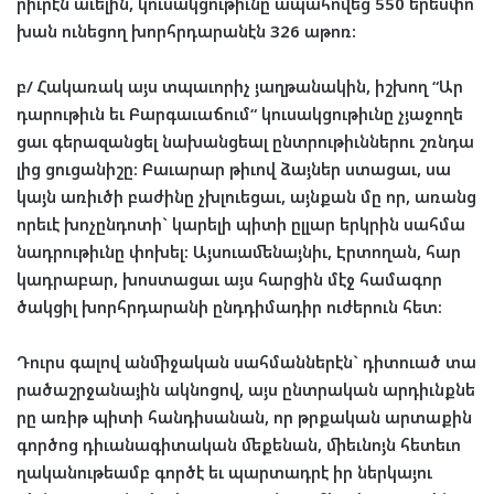
րիւ
րէն
աւե
լին
,
կու
սակ
ցու
թիւն
ը
­
ա
պա
հո
վեց
550
երես
փո
խան
ու
նե
ցող
խորհր
դա
րա
նէն
326
աթոռ
:
բ
/
Հա
կա
ռա
կ
այս
տ
պա
ւո
րիչ
յաղ
թա
նա
կին
,
իշ
խող
“
Ար
դա
րու
թիւն
եւ
­
Բար
գա
ւա
ճում
“
կու
սակ
ցու
թիւնը
չյա
ջո
ղե
ցաւ
գե
րա
զան
ցել
նա
խանց
եա
լ
ընտ
րու
թիւն
նե
րու
շռնդա
լից
­
ցու
ցա
նի
շը
:
Բա
ւա
րար
թիւով
ձայ
ներ
ստա
ցաւ
,
սա
կայն
առիւ
ծի
բա
ժի
նը
չխլուե
ցաւ
,
այն
քան
մը
որ
,
առանց
որե
ւէ
խո
չըն
դո
տի
`
կա
րե
լի
պի
տի
ըլ
լա
ր
երկ
րին
­
սահ
մա
նադ
րու
թիւնը
փո
խել
:
Այս
ուա
մե
նայ
նիւ
,
Էր
տո
ղան
,
հար
կադ
րա
բար
,
խոս
տա
ցաւ
այս
հար
ցին
մէջ
հա
մա
գոր
ծակ
ցիլ
խորհր
դա
րա
նի
ընդ
դի
մա
դիր
ու
ժե
րուն
հետ
:
Դուրս
գա
լով
ան
մի
ջա
կան
սահ
ման
նե
րէն
`
դիտ
ուած
տա
րա
ծաշր
ջա
նա
յին
ակ
նո
ցով
,
այս
ընտ
րա
կան
ար
դիւնք
նե
րը
առիթ
պի
տի
հան
դի
սա
նան
,
որ
թրքա
կան
ար
տա
քին
գոր
ծոց
դիւա
նա
գի
տա
կան
մե
քե
նան
,
մի
եւ
նոյն
հե
տե
ւո
ղա
կա
նու
թեամբ
գոր
ծէ
եւ
պար
տադ
րէ
իր
ներ
կա
յու