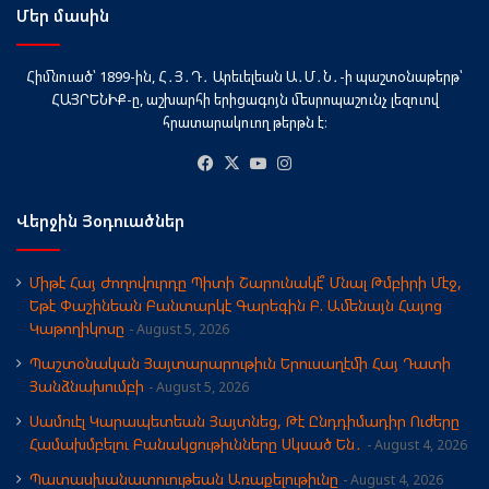
Մեր մասին
Հիմնուած՝ 1899-ին, Հ․Յ․Դ․ Արեւելեան Ա․Մ․Ն․-ի պաշտօնաթերթ՝
ՀԱՅՐԵՆԻՔ-ը, աշխարհի երիցագոյն մեսրոպաշունչ լեզուով
հրատարակուող թերթն է։
Facebook
X
YouTube
Instagram
Վերջին Յօդուածներ
Միթէ Հայ Ժողովուրդը Պիտի Շարունակէ՞ Մնալ Թմբիրի Մէջ,
Եթէ Փաշինեան Բանտարկէ Գարեգին Բ. Ամենայն Հայոց
Կաթողիկոսը
August 5, 2026
Պաշտօնական Յայտարարութիւն Երուսաղէմի Հայ Դատի
Յանձնախումբի
August 5, 2026
Սամուէլ Կարապետեան Յայտնեց, Թէ Ընդդիմադիր Ուժերը
Համախմբելու Բանակցութիւնները Սկսած Են․
August 4, 2026
Պատասխանատուութեան Առաքելութիւնը
August 4, 2026