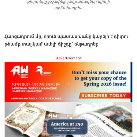
քիւրտերը շօշափելի յաղթանակներ պիտի
արձանագրեն:
Հար
ցադ
րում
մը
,
որուն
պա
տաս
խա
նը
կա
րե
լի
է
դիւ
րու
թեամբ
տալ
,
կամ
աւե
լի
ճիշ
դը
`
են
թադ
րել
:
Advertisement