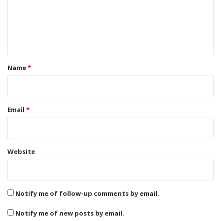
m
e
n
t
*
Name
*
Email
*
Website
Notify me of follow-up comments by email.
Notify me of new posts by email.