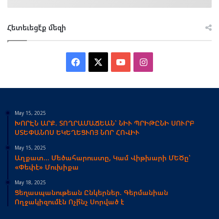
Հետեւեցէ՛ք մեզի
Facebook
X
YouTube
Instagram
May 15, 2025
ԽՈՐԷՆ ԱՐՔ. ՏՈՂՐԱՄԱՃԵԱՆ՝ ՆԻՒ ՊՐԻԹԸՆԻ ՍՈՒՐԲ
ՍՏԵՓԱՆՈՍ ԵԿԵՂԵՑՒՈՅ ՆՈՐ ՀՈՎԻՒ
May 15, 2025
Աղքատ… Մեծահարուստը, Կամ Վիթխարի ՄԵԾը՝
«Փեփէ» Մուխիքա
May 18, 2025
Ցեղասպանութեան Ընկերներ. Գերմանիան
Ողջակիզումէն Ոչի՞նչ Սորված է