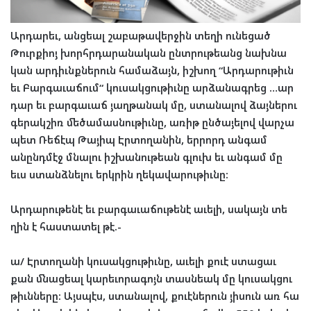
Ար
դա
րեւ
,
անց
եալ
շա
բա
թա
վեր
ջին
­
տե
ղի
ու
նե
ցած
Թուրք
իոյ
խորհր
դա
րա
նա
կան
ընտ
րու
թեանց
նախ
նա
կան
ար
դիւնք
նե
րուն
հա
մա
ձայն
,
իշ
խող
“
Ար
դա
րու
թիւն
եւ
­
Բար
գա
ւա
ճում
“
կու
սակ
ցու
թիւն
ը
­
ար
ձա
նագ
րեց
…
ար
դար
եւ
բար
գա
ւաճ
յաղ
թա
նակ
մը
,
ստա
նա
լով
­
ձայ
նե
րու
գե
րակ
շիռ
մե
ծա
մաս
նու
թիւնը
,
առի
թ
ըն
ծա
յե
լով
­
վար
չա
պետ
Ռե
ճէպ
­
Թա
յի
պ
Էր
տո
ղա
նին
,
եր
րորդ
ան
գամ
անընդ
մէջ
մ
նա
լու
իշ
խա
նու
թեան
գլուխ
եւ
ան
գամ
մը
եւս
ստանձ
նել
ու
երկ
րին
­
ղե
կա
վա
րու
թիւնը
:
Ար
դա
րու
թե
նէ
եւ
բար
գա
ւա
ճու
թե
նէ
աւե
լի
,
սա
կայն
տե
ղին
է
հաս
տա
տել
թէ
.-
ա
/
Էր
տո
ղա
նի
կու
սակ
ցու
թիւնը
,
աւե
լի
քուէ
ստա
ցաւ
քան
մնաց
եալ
կա
րե
ւո
րա
գոյն
տասն
եակ
մը
կու
սակ
ցու
թիւն
նե
րը
:
Այս
պէս
,
ստա
նա
լով
,
քուէ
նե
րուն
­
յի
սու
ն
առ
հա