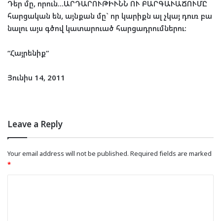
Դեր
մը
,
որուն
…
ԱՐ
ԴԱ
ՐՈՒ
ԹԻՒՆՆ
ՈՒ
ԲԱՐ
ԳԱ
ՒԱ
ՃՈՒ
ՄԸ
հար
ցա
կան
են
,
այն
քան
մը
`
որ
կա
րիքն
ալ
չկայ
դուռ
բա
նա
լու
այս
գծով
կա
տար
ուած
հար
ցադ
րում
նե
րու
:
“
Հայրենիք
“
Յունիս
14, 2011
Leave a Reply
Your email address will not be published.
Required fields are marked
*
C
o
m