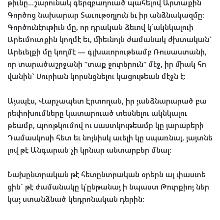
թիւնը
…
շա
րու
նակ
գերզ
բաղ
ուած
պա
հե
լով
Ար
տա
քին
Գոր
ծոց
նա
խա
րար
Տա
ւու
թօղ
լուն
եւ
իր
անձ
նա
կազ
մը
:
Գոր
ծու
նէ
ու
թիւն
մը
,
որ
դրա
կան
ձե
ւով
կ՛ա
կնկալ
ուի
Արեւ
մուտ
քին
կող
մէ
եւ
,
մի
եւ
նոյն
ժա
մա
նակ
ժխտա
կան
`
Արե
ւել
քի
մը
կող
մէ
—
գլխա
ւո
րու
թեամբ
Ռու
սաս
տա
նի
,
որ
տա
րա
ծաշր
ջա
նի
“
տաք
ջու
րե
րուն
“
մէջ
,
իր
մի
ակ
հո
վա
նին
`
Սուր
ի
ան
կորսնց
նե
լու
կա
ցու
թեան
մէջն
է
:
Այս
պէս
,
Վար
չա
պե
տ
Էր
տո
ղան
,
իր
­
յանձ
նա
րա
րած
­
բա
րե
փո
խում
նե
րը
­
կա
տար
ուած
­
տես
նել
ու
ակն
կա
լու
թեամբ
,
պոռթ
կու
մով
ու
սաստ
կու
թեամբ
կը
յա
րա
բե
րի
­
Դա
մաս
կո
սի
­
հետ
եւ
նոյ
նիսկ
աւե
լի
կը
սպառ
նայ
,
յայտ
նե
լով
թէ
Ան
գա
րան
­
չի
կր
նա
ր
ան
տար
բեր
մ
նալ
­:
Նա
խընտ
րա
կան
թէ
հե
տընտ
րա
կան
օրերն
ալ
փաս
տե
ցին
`
թէ
ժա
մա
նա
կը
կ՛ըն
թա
նայ
ի
նպաստ
Թուրք
իոյ
ներ
կայ
ստանձ
նած
կեդ
րո
նա
կան
դե
րին
: