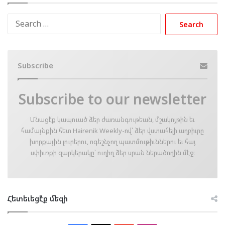
Search
for:
Subscribe
Subscribe to our newsletter
Մնացէ՛ք կապուած ձեր ժառանգութեան, մշակոյթին եւ
համայնքին հետ Hairenik Weekly-ով՝ ձեր վստահելի աղբիւրը
խորքային լուրերու, ոգեշնչող պատմութիւններու եւ հայ
սփիւռքի զարկերակը՝ ուղիղ ձեր սրան ներածողին մէջ։
Հետեւեցէ՛ք մեզի