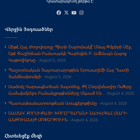
հրատարակուող թերթն է։
Facebook
X
YouTube
Instagram
Վերջին Յօդուածներ
Միթէ Հայ Ժողովուրդը Պիտի Շարունակէ՞ Մնալ Թմբիրի Մէջ,
Եթէ Փաշինեան Բանտարկէ Գարեգին Բ. Ամենայն Հայոց
Կաթողիկոսը
August 5, 2026
Պաշտօնական Յայտարարութիւն Երուսաղէմի Հայ Դատի
Յանձնախումբի
August 5, 2026
Սամուէլ Կարապետեան Յայտնեց, Թէ Ընդդիմադիր Ուժերը
Համախմբելու Բանակցութիւնները Սկսած Են․
August 4, 2026
Պատասխանատուութեան Առաքելութիւնը
August 4, 2026
ՆԱՄԱԿ՝ ՔՈՐՍԻՔԱՅԻ ԽՈՐՀՐԴԱՐԱՆԻ ՆԱԽԱԳԱՀ ՄԱՐԻ-
ԱՆԹՈՒԱՆԷԹ ՄՈՓԵՐԹՈՒԻՆ
August 4, 2026
Հետեւեցէ՛ք մեզի