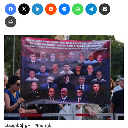
Facebook
X
LinkedIn
Reddit
Messenger
WhatsApp
Telegram
Ուղարկել նամակ
Տպել
«Հայրենիք» – Պոսթըն