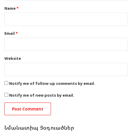
*
Name
*
Email
*
Website
Notify me of follow-up comments by email.
Notify me of new posts by email.
Նմանատիպ Յօդուածներ