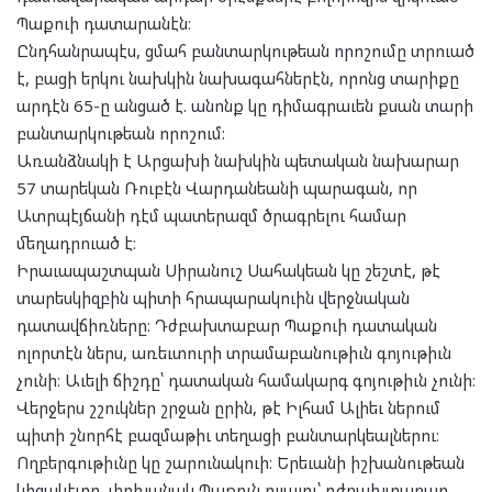
Պաքուի դատարանէն։
Ընդհանրապէս, ցմահ բանտարկութեան որոշումը տրուած
է, բացի երկու նախկին նախագահներէն, որոնց տարիքը
արդէն 65-ը անցած է. անոնք կը դիմագրաւեն քսան տարի
բանտարկութեան որոշում:
Առանձնակի է Արցախի նախկին պետական նախարար
57 տարեկան Ռուբէն Վարդանեանի պարագան, որ
Ատրպէյճանի դէմ պատերազմ ծրագրելու համար
մեղադրուած է։
Իրաւապաշտպան Սիրանուշ Սահակեան կը շեշտէ, թէ
տարեսկիզբին պիտի հրապարակուին վերջնական
դատավճիռները։ Դժբախտաբար Պաքուի դատական
ոլորտէն ներս, առեւտուրի տրամաբանութիւն գոյութիւն
չունի։ Աւելի ճիշդը՝ դատական համակարգ գոյութիւն չունի։
Վերջերս շշուկներ շրջան ըրին, թէ Իլհամ Ալիեւ ներում
պիտի շնորհէ բազմաթիւ տեղացի բանտարկեալներու։
Ողբերգութիւնը կը շարունակուի։ Երեւանի իշխանութեան
կիզակէտը, փոխանակ Պաքուն ըլլալու՝ դժբախտաբար