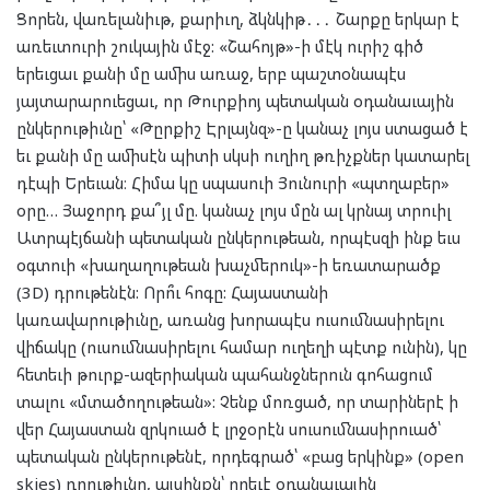
Ցորեն, վառելանիւթ, քարիւղ, ձկնկիթ․․․ Շարքը երկար է
առեւտուրի շուկային մէջ: «Շահոյթ»-ի մէկ ուրիշ գիծ
երեւցաւ քանի մը ամիս առաջ, երբ պաշտօնապէս
յայտարարուեցաւ, որ Թուրքիոյ պետական օդանաւային
ընկերութիւնը՝ «Թըրքիշ Էրլայնզ»-ը կանաչ լոյս ստացած է
եւ քանի մը ամիսէն պիտի սկսի ուղիղ թռիչքներ կատարել
դէպի Երեւան։ Հիմա կը սպասուի Յունուրի «պտղաբեր»
օրը… Յաջորդ քա՞յլ մը. կանաչ լոյս մըն ալ կրնայ տրուիլ
Ատրպէյճանի պետական ընկերութեան, որպէսզի ինք եւս
օգտուի «խաղաղութեան խաչմերուկ»-ի եռատարածք
(3D) դրութենէն: Որո՞ւ հոգը: Հայաստանի
կառավարութիւնը, առանց խորապէս ուսումնասիրելու
վիճակը (ուսումնասիրելու համար ուղեղի պէտք ունին), կը
հետեւի թուրք-ազերիական պահանջներուն գոհացում
տալու «մտածողութեան»: Չենք մոռցած, որ տարիներէ ի
վեր Հայաստան զրկուած է լրջօրէն սուսումնասիրուած՝
պետական ընկերութենէ, որդեգրած՝ «բաց երկինք» (open
skies) դրութիւնը, այսինքն՝ որեւէ օդանաւային