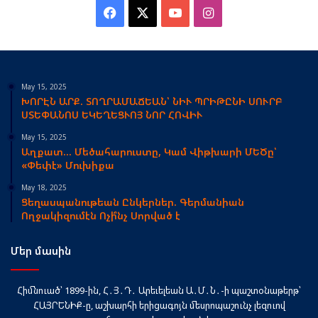
Facebook
X
YouTube
Instagram
May 15, 2025
ԽՈՐԷՆ ԱՐՔ. ՏՈՂՐԱՄԱՃԵԱՆ՝ ՆԻՒ ՊՐԻԹԸՆԻ ՍՈՒՐԲ
ՍՏԵՓԱՆՈՍ ԵԿԵՂԵՑՒՈՅ ՆՈՐ ՀՈՎԻՒ
May 15, 2025
Աղքատ… Մեծահարուստը, Կամ Վիթխարի ՄԵԾը՝
«Փեփէ» Մուխիքա
May 18, 2025
Ցեղասպանութեան Ընկերներ. Գերմանիան
Ողջակիզումէն Ոչի՞նչ Սորված է
Մեր մասին
Հիմնուած՝ 1899-ին, Հ․Յ․Դ․ Արեւելեան Ա․Մ․Ն․-ի պաշտօնաթերթ՝
ՀԱՅՐԵՆԻՔ-ը, աշխարհի երիցագոյն մեսրոպաշունչ լեզուով