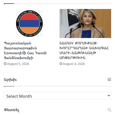
Պաշտօնական
ՆԱՄԱԿ՝ ՔՈՐՍԻՔԱՅԻ
Յայտարարութիւն
ԽՈՐՀՐԴԱՐԱՆԻ ՆԱԽԱԳԱՀ
Երուսաղէմի Հայ Դատի
ՄԱՐԻ-ԱՆԹՈՒԱՆԷԹ
Յանձնախումբի
ՄՈՓԵՐԹՈՒԻՆ
August 5, 2026
August 4, 2026
Արխիւ
Արխիւ
Փնտռել