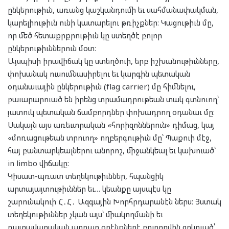
ընկերութիւն, առանց կաշկանդումի եւ սահմանափակման,
կարելիութիւն ունի կատարելու թռիչքներ։ Կացութիւն մը,
որ մեծ հետաքրքրութիւն կը ստեղծէ բոլոր
ընկերութիւններուն մօտ։
Այսպիսի իրավիճակ կը ստեղծուի, երբ իշխանութիւնները,
փոխանակ ուսումնասիրելու եւ կարգին պետական
օդանաւային ընկերութիւն (flag carrier) մը հիմնելու,
բաւարարուած են իրենց տրամադրութեան տակ գտնուող՝
յատուկ պետական ճամբորդներ փոխադրող օդանաւ մը։
Սակայն այս առեւտրական «հորիզոններուն» դիմաց, կայ
«մոռացութեան տրուող» ողբերգութիւն մը՝ Պաքուի մէջ,
հայ բանտարկեալներու անորոշ, միջանկեալ եւ կախուած՝
in limbo վիճակը:
Կիսատ-պռատ տեղեկութիւններ, հպանցիկ
արտայայտութիւններ եւ… կեանքը այսպէս կը
շարունակուի Հ․Հ․ Ազգային Խորհրդարանէն ներս։ Յստակ
տեղեկութիւններ չկան այս՝ միակողմանի եւ
դատավարական արդար օրէնքներէ բոլորովին զրկուած՝