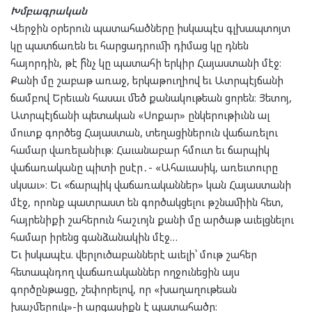
Խմբագրական
Վերջին օրերուն պատահածները իսկապէս գլխապտոյտ
կը պատճառեն եւ հարցադրումի դիմաց կը դնեն
հայորդին, թէ ի՞նչ կը պատահի երկիր Հայաստանի մէջ։
Քանի մը շաբաթ առաջ, երկաթուղիով եւ Ատրպէյճանի
ճամբով Երեւան հասաւ մեծ քանակութեան ցորեն։ Յետոյ,
Ատրպէյճանի պետական «Սոքար» ընկերութիւնն ալ
մուտք գործեց Հայաստան, տեղացիներուն վաճառելու
համար վառելանիւթ։ Հաւանաբար հմուտ եւ ճարպիկ
վաճառականը պիտի ըսէր․- «Ահաւասիկ, առեւտուրը
սկսաւ»։ Եւ «ճարպիկ վաճառականներ» կան Հայաստանի
մէջ, որոնք պատրաստ են գործակցելու թշնամիին հետ,
հայրենիքի շահերուն հաշւոյն քանի մը արծաթ աւելցնելու
համար իրենց գանձանակին մէջ…
Եւ իսկապէս. վերլուծաբաններէ աւելի՝ մութ շահեր
հետապնդող վաճառականներ ողջունեցին այս
գործընթացը, շեփորելով, որ «խաղաղութեան
խաչմերուկ»-ի արգասիքն է պատահածը։