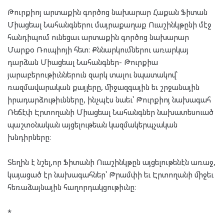
Թուրքիոյ արտաքին գործոց նախարար Հաքան Ֆիտան
Միացեալ Նահանգներու մայրաքաղաք Ուաշինկթընի մէջ
հանդիպում ունեցաւ արտաքին գործոց նախարար
Մարքօ Ռուպիոյի հետ։ Քննարկումներու առարկայ
դարձան Միացեալ Նահանգներ- Թուրքիա
յարաբերութիւններուն զարկ տալու նպատակով՝
ռազմավարական քայլերը, միջազգային եւ շրջանային
իրադարձութիւնները, ինչպէս նաեւ՝ Թուրքիոյ նախագահ
Ռեճէփ Էրտողանի Միացեալ Նահանգներ նախատեսուած
պաշտօնական այցելութեան կազմակերպչական
խնդիրները։
Տեղին է նշել,որ Ֆիտանի Ուաշինկթըն այցելութենէն առաջ,
կայացած էր նախագահներ՝ Թրամփի եւ Էրտողանի միջեւ
հեռաձայնային հաղորդակցութիւնը։
*