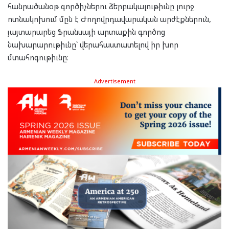
հանրածանօթ գործիչներու ձերբակալութիւնը լուրջ
ոտնակոխում մըն է Ժողովրդավարական արժէքներուն,
յայտարարեց Ֆրանսայի արտաքին գործոց
նախարարութիւնը՝ վերահաստատելով իր խոր
մտահոգութիւնը։
Advertisement