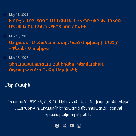
May 15, 2025
ԽՈՐԷՆ ԱՐՔ. ՏՈՂՐԱՄԱՃԵԱՆ՝ ՆԻՒ ՊՐԻԹԸՆԻ ՍՈՒՐԲ
ՍՏԵՓԱՆՈՍ ԵԿԵՂԵՑՒՈՅ ՆՈՐ ՀՈՎԻՒ
May 15, 2025
Աղքատ… Մեծահարուստը, Կամ Վիթխարի ՄԵԾը՝
«Փեփէ» Մուխիքա
May 18, 2025
Ցեղասպանութեան Ընկերներ. Գերմանիան
Ողջակիզումէն Ոչի՞նչ Սորված է
Մեր մասին
Հիմնուած՝ 1899-ին, Հ․Յ․Դ․ Արեւելեան Ա․Մ․Ն․-ի պաշտօնաթերթ՝
ՀԱՅՐԵՆԻՔ-ը, աշխարհի երիցագոյն մեսրոպաշունչ լեզուով
հրատարակուող թերթն է։
Facebook
X
YouTube
Instagram