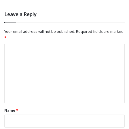
Leave a Reply
Your email address will not be published.
Required fields are marked
*
C
o
m
m
e
n
t
*
Name
*