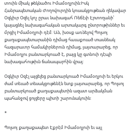
տուին միակ թեկնածու Իմամօղլուին։Իսկ
Հանրապետական Ժողովուրդին կուսակցութեան ղեկավար
Օզկիւր Օզել կոչ ըրաւ նախագահ Ռեճէփ Էրտողանի՝
կայացնել նախագահական արտակարգ ընտրութիւններ եւ
մրցիլ Իմամօղլուի դէմ։ Ան, խօսք առնելով Պոլսոյ
քաղաքապետարանին դիմաց հաւաքուած տասնեակ
հազարաւոր համակիրներուն դիմաց, յայտարարեց, որ
Իմամօղլու բանտարկուած է, բայց կը գտնուի դէպի
նախագահութիւն ճանապարհին վրայ։
Օզկիւր Օզէլ այցելեց բանտարկուած Իմամօղլուի եւ երկու
ժամ տեւած տեսակցութենէն ետք յայտարարեց, որ Պոլսոյ
բանտարկուած քաղաքապետին ազատ արձակման
պահանջով ցոյցերը պիտի շարունակուին։
*
Պոլսոյ քաղաքապետ Էքրէմ Իմամօղլուի եւ այլ