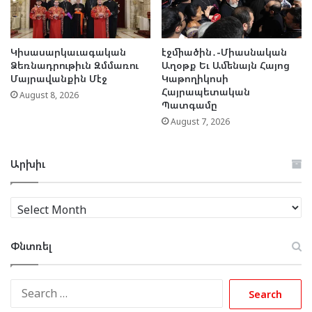
Կիսասարկաւագական
էջմիածին․-Միասնական
Ձեռնադրութիւն Զմմառու
Աղօթք Եւ Ամենայն Հայոց
Մայրավանքին Մէջ
Կաթողիկոսի
Հայրապետական
August 8, 2026
Պատգամը
August 7, 2026
Արխիւ
Արխիւ
Փնտռել
Search
for: