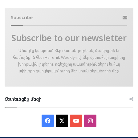
Subscribe
Subscribe to our newsletter
Մնացէ՛ք կապուած ձեր ժառանգութեան, մշակոյթին եւ
համայնքին հետ Hairenik Weekly-ով՝ ձեր վստահելի աղբիւրը
խորքային լուրերու, ոգեշնչող պատմութիւններու եւ հայ
սփիւռքի զարկերակը՝ ուղիղ ձեր սրան ներածողին մէջ։
Հետեւեցէ՛ք մեզի
Facebook
X
YouTube
Instagram