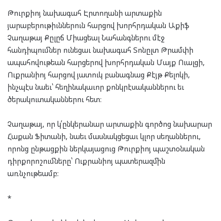
Թուրքիոյ նախագահ Էրտողանի արտաքին
յարաբերութիւններուն հարցով խորհրդական Աքիֆ
Չաղաթայ Քըլըճ Միացեալ Նահանգներու մէջ
հանդիպումներ ունեցաւ նախագահ Տոնըլտ Թրամփի
ապահովութեան հարցերով խորհրդական Մայք Ուալցի,
Ուքրանիոյ հարցով յատուկ բանագնաց Քէյթ Քելոկի,
ինչպէս նաեւ՝ հեղինակաւոր քոնկրէսականներու եւ
ծերակուտականներու հետ։
Չաղաթայ, որ կ՛ընկերանար արտաքին գործոց նախարար
Հաքան Ֆիտանի, նաեւ մասնակցեցաւ կլոր սեղաններու,
որոնց ընթացքին ներկայացուց Թուրքիոյ պաշտօնական
դիրքորոշումները՝ Ուքրանիոյ պատերազմին
առնչութեամբ։
*