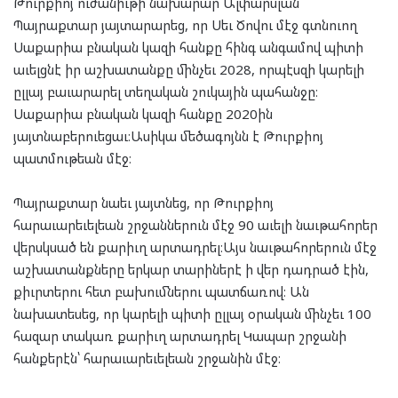
Թուրքիոյ ուժանիւթի նախարար Ալփարսլան
Պայրաքտար յայտարարեց, որ Սեւ Ծովու մէջ գտնուող
Սաքարիա բնական կազի հանքը հինգ անգամով պիտի
աւելցնէ իր աշխատանքը մինչեւ 2028, որպէսզի կարելի
ըլլայ բաւարարել տեղական շուկային պահանջը։
Սաքարիա բնական կազի հանքը 2020ին
յայտնաբերուեցաւ։Ասիկա մեծագոյնն է Թուրքիոյ
պատմութեան մէջ։
Պայրաքտար նաեւ յայտնեց, որ Թուրքիոյ
հարաւարեւելեան շրջաններուն մէջ 90 աւելի նաւթահորեր
վերսկսած են քարիւղ արտադրել։Այս նաւթահորերուն մէջ
աշխատանքները երկար տարիներէ ի վեր դադրած էին,
քիւրտերու հետ բախումներու պատճառով։ Ան
նախատեսեց, որ կարելի պիտի ըլլայ օրական մինչեւ 100
հազար տակառ քարիւղ արտադրել Կապար շրջանի
հանքերէն՝ հարաւարեւելեան շրջանին մէջ։