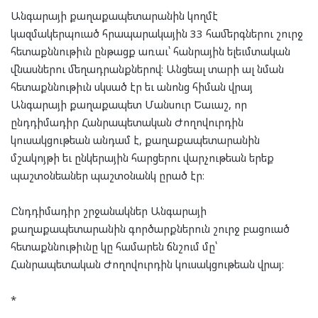
Անգարայի քաղաքապետարանին կողմէ
կազմակերպուած հրապարակային 33 համերգներու շուրջ
հետաքննութիւն ընթացք առաւ՝ հանրային ելեւմտական
վնասներու մեղադրանքներով։ Անցեալ տարի ալ նման
հետաքննութիւն սկսած էր եւ անոնց հիման վրայ
Անգարայի քաղաքապետ Մանսուր Եաւաշ, որ
ընդդիմադիր Հանրապետական Ժողովուրդին
կուսակցութեան անդամ է, քաղաքապետարանին
մշակոյթի եւ ընկերային հարցերու վարչութեան երեք
պաշտօնեաներ պաշտօնանկ ըրած էր։
Ընդդիմադիր շրջանակներ Անգարայի
քաղաքապետարանին գործարքներուն շուրջ բացուած
հետաքննութիւնը կը համարեն ճնշում մը՝
Հանրապետական Ժողովուրդին կուսակցութեան վրայ։
*