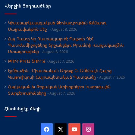
Վերջին Յօդուածներ
Կիսասարկաւագական Ձեռնադրութիւն Զմմառու
Մայրավանքին Մէջ
August 8, 2026
Հայ Դատը Կը Դատապարտէ Պաքուի Դէմ
Պատժամիջոցները Շրջանցելու Թրամփի Վարչակազմին
Մտադրութիւնը
August 8, 2026
ԹՈՒՐՔԻՈՅ ՇՈՒՐՋ
August 7, 2026
էջմիածին․-Միասնական Աղօթք Եւ Ամենայն Հայոց
Կաթողիկոսի Հայրապետական Պատգամը
August 7, 2026
Հայկական եւ Թրքական Սփիւռքներու Կառուցային
Տարբերութիւնները
August 7, 2026
Հետեւեցէ՛ք մեզի
Facebook
X
YouTube
Instagram