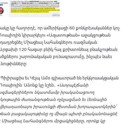
կը կը հաղորդէ, որ ամերիկացի 60 քոնկրէսականներ կոչ
ուպիոյին կիրարկելու «Ազատութեան» աջակցութեան
ղ դադրեցնել Միացեալ Նահանգներու ռազմական
 Արցախի 120 հազար բնիկ հայ քրիստոնեայ բնակչութեան
ծքներու շարունակական բռնագրաւումը, ինչպէս նաեւ
նութիւնները։
 Պիլիրաքիս եւ Կէյպ Ամօ գլխաւորած են երկկուսակցական
ւպիոյին։ Անոնք կը նշեն․ «
Ատրպէյճանի
ռազմագերիներու նկատմամբ իրականացուող
կութային ժառանգութեան ոչնչացման եւ Լեռնային
 վերադառնալու իրաւունքի ժխտման խորապատկերին՝
ն բացակայութիւնը ոչ միայն պիտի բնականոնացնէ
է Միացեալ Նահանգներու մրցակիցները, որոնք կը