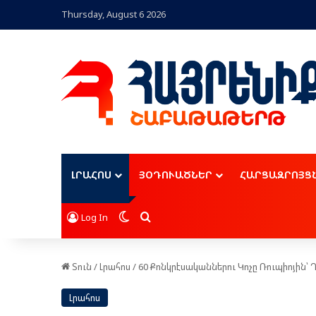
Thursday, August 6 2026
ԼՐԱՀՈՍ
ՅՕԴՈՒԱԾՆԵՐ
ՀԱՐՑԱԶՐՈՅՑ
Switch skin
Որոնել
Log In
Տուն
/
Լրահոս
/
60 Քոնկրէսականներու Կոչը Ռուպիոյին
Լրահոս