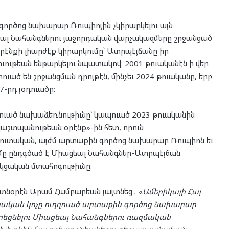
գործոց նախարար Ռուպիոյին չկիրարկելու այն
ցեալ Նահանգներու յաջորդական վարչակազմերը շրջանցած
օրէնքի լիարժէք կիրարկումը՝ Ատրպէյճանը իր
ւթեան ենթարկելու նպատակով։ 2001 թուականէն ի վեր
ած են շրջանցման դրոյթէն, մինչեւ 2024 թուականը, երբ
-րդ յօդուածը։
որուած նախաձեռնութիւնը՝ կապուած 2023 թուականին
պաշտպանութեան օրէնք»-ին հետ, որուն
կուտական, այժմ արտաքին գործոց նախարար Ռուպիոն եւ
ւմը ընդգծած է Միացեալ Նահանգներ-Ատրպէյճան
կցական մտահոգութիւնը։
տնօրէն Արամ Համբարեան յայտնեց․ «
Ամերիկայի Հայ
կցական կոչը ուղղուած արտաքին գործոց նախարար
ադրեցնելու Միացեալ Նահանգներու ռազմական