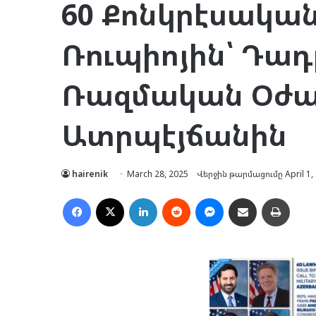
60 Քոնկրէսական
Ռուպիոյին՝ Դադ
Ռազմական Օժա
Ատրպէյճանին
hairenik
March 28, 2025
Վերջին թարմացումը April 1,
Facebook
X
LinkedIn
Reddit
Messenger
Ուղարկել նամակ
Տպել