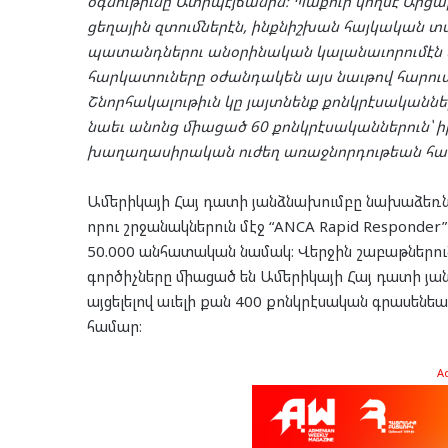
օգնութիւնը Ատրպէյճանին։ Պաքուի կողմէ Ար
ցեղային զտումներէն, ինքնիշխան հայկական տ
պատանդներու անօրինական կալանաւորումէն ե
հարկատուները օժանդակեն այս նաւթով հարո
Շնորհակալութիւն կը յայտնենք քոնկրէսականներ 
նաեւ անոնց միացած 60 քոնկրէսականներուն՝ ի
խաղաղասիրական ուժեղ առաջնորդութեան հ
Ամերիկայի Հայ դատի յանձնախումբը նախաձեռնա
որու շրջանակներուն մէջ “ANCA Rapid Responder
50.000 անհատական նամակ։ Վերջին շաբաթներուն
գործիչները միացած են Ամերիկայի Հայ դատի յան
այցելելով աւելի քան 400 քոնկրէսական գրասենե
համար։
A