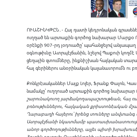
ՈՒԱՇԻՆԿԹԸՆ․- Հայ դատի կեդրոնական գրասենեա
ուղղած են արտաքին գործոց նախարար Մարքօ Ռ
օրէնքի 907-րդ յօդուածը՝ պահանջելով անյապա
օգնութիւնը Ատրպէյճանին, նշելով Պաքուի կողմէ
ցեղային զտումները, ինքնիշխան հայկական տարա
հայ գերիներու անօրինական կալանաւորումն ու բռ
Քոնկրէսականներ Մայք Լոլեր, Ֆրանք Փալոն, Կաս
նամակը՝ ուղղուած արտաքին գործոց նախարար Ռո
շարունակուող յարձակողապաշտութեան, հայ 
բռնութիւններու, հայկական քրիստոնէական մշա
Ղարաբաղի հայերու՝ իրենց տուները անվտանգ
Ատրպէյճանի նկատմամբ պատասխանատուութեա
անոր գործողութիւնները, այլեւ պիտի խրախուս
ձգտին օգտուիլ Ուաշինկթընի անգործութենէն
»։