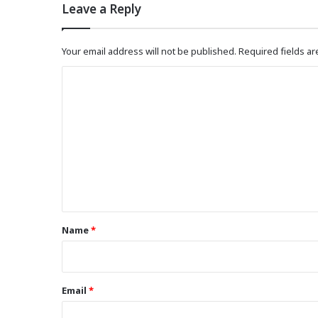
Leave a Reply
Your email address will not be published.
Required fields a
C
o
m
m
e
n
t
*
Name
*
Email
*