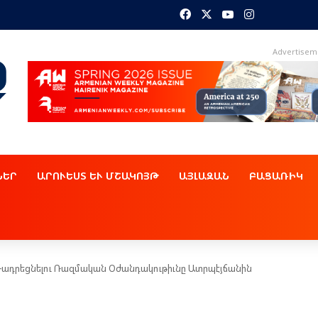
Facebook
X
YouTube
Instagram
Advertisem
ՆԵՐ
ԱՐՈՒԵՍՏ ԵՒ ՄՇԱԿՈՅԹ
ԱՅԼԱԶԱՆ
ԲԱՑԱՌԻԿ
՝ Դադրեցնելու Ռազմական Օժանդակութիւնը Ատրպէյճանին