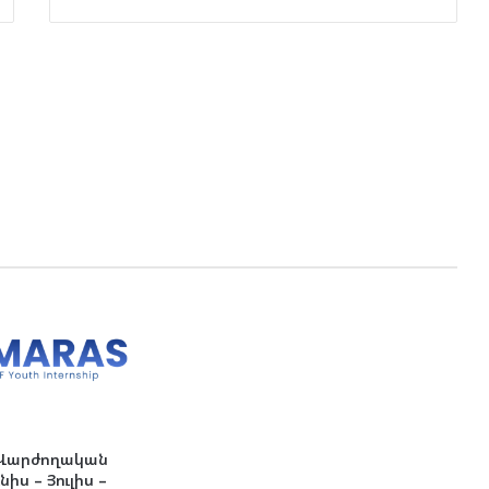
Վարժողական
իս – Յուլիս –