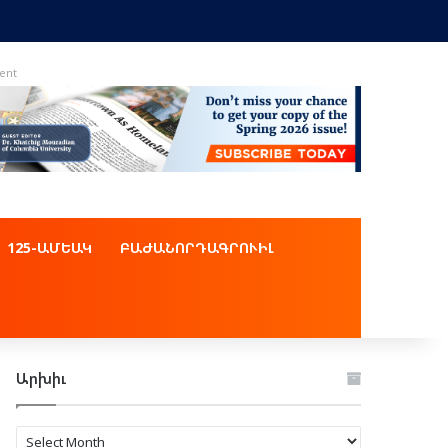
ent
125-ԱՄԵԱԿ
ԲԱԺԱՆՈՐԴԱԳՐՈՒԻԼ
Արխիւ
Արխիւ