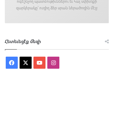
ոգեշնչող պատմութիւններու եւ հայ սփիւռքի
զարկերակը՝ ուղիղ ձեր սրան ներածողին մէջ։
Հետեւեցէ՛ք մեզի
Facebook
X
YouTube
Instagram