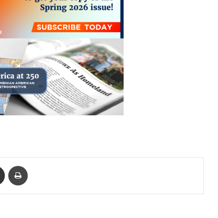
enger
Ուղարկել նամակ
Տպել