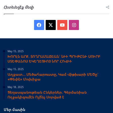
Հետեւեցէ՛ք մեզի
Facebook
X
YouTube
Instagram
May 15, 2025
ԽՈՐԷՆ ԱՐՔ. ՏՈՂՐԱՄԱՃԵԱՆ՝ ՆԻՒ ՊՐԻԹԸՆԻ ՍՈՒՐԲ
ՍՏԵՓԱՆՈՍ ԵԿԵՂԵՑՒՈՅ ՆՈՐ ՀՈՎԻՒ
May 15, 2025
Աղքատ… Մեծահարուստը, Կամ Վիթխարի ՄԵԾը՝
«Փեփէ» Մուխիքա
May 18, 2025
Ցեղասպանութեան Ընկերներ. Գերմանիան
Ողջակիզումէն Ոչի՞նչ Սորված է
Մեր մասին