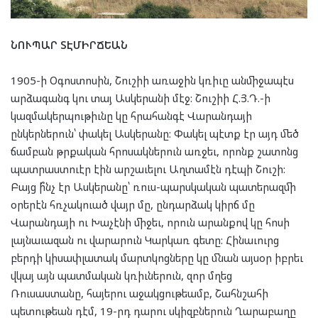
ՆՈՒՊԱՐ ՏԷՄԻՐՃԵԱՆ
1905-ի Օգոստոսին, Շուշիի առաջին կռիւը անմիջապէս
արձագանգ կու տայ Ասկերանի մէջ: Շուշիի Հ.Յ.Դ.-ի
կազմակերպութիւնը կը հրահանգէ Վարանդայի
ընկերներուն՝ փակել Ասկերանը: Փակել պէտք էր այդ մեծ
ճամբան թրքական հրոսակներուն առջեւ, որոնք շատոնց
պատրաստուէր էին արշաւելու Աղտամէն դէպի Շուշի:
Բայց ի՞նչ էր Ասկերանը՝ ռուս-պարսկական պատերազմի
օրերէն հռչակուած վայր մը, ընդարձակ կիրճ մը
Վարանդայի ու Խաչէնի միջեւ, որուն արանքով կը հոսի
լայնաւազան ու վարարուն Կարկառ գետը: Հինաւուրց
բերդի կիսափլատակ մարտկոցները կը մնան այսօր իբրեւ
վկայ այն պատմական կռիւներուն, զոր մղեց
Ռուսաստանը, հայերու աջակցութեամբ, Շահնշահի
պետութեան դէմ, 19-րդ դարու սկիզբներուն Ղարաբաղը