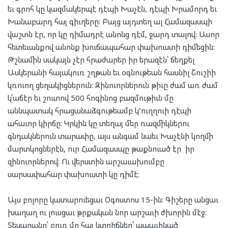
եւ գրոհ կը կազմակերպէ դէպի Խաչէն, դէպի Խրամորդ եւ
Խանաբարդ հայ գիւղերը: Բայց այդտեղ ալ Համազասպի
վաշտն էր, որ կը դիմադրէ անոնց դէմ, ջարդ տալով: Ասոր
հետեւանքով անոնք խուճապահար փախուստի դիմեցին:
Թշնամին սակայն չէր հրաժարեր իր երազէն՝ ճեղքել
Ասկերանի հայակուռ շղթան եւ օգնութեան հասնիլ Շուշիի
կռուող ցեղակիցներուն: Զինուորներուն թիւը ժամ առ ժամ
կ՛աճէր եւ շուտով 500 հոգինոց բազմութիւն մը
աննպատակ հրացանաձգութեամբ կ’ուղղուի դէպի
ահաւոր կիրճը: Կրկին կը տեղայ մեր ռազմիկներու
գնդակներուն տարափը, այս անգամ նաեւ Խաչէնի կողմի
մարտկոցներէն, ուր Համազասպը թաքնուած էր իր
զինուորներով: Ու վերստին արշաւախումբը
սարսափահար փախուստի կը դիմէ:
Այս բոլորը կատարուեցաւ Օգոստոս 15-ին: Գիշերը անցաւ
խաղաղ ու լուսցաւ թրքական նոր արշաւի ժխորին մէջ:
Տեսարանը՝ բուռ մը հայ կտրիճներ՝ ապաւինած