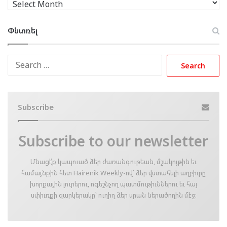
Փնտռել
Search
for:
Subscribe
Subscribe to our newsletter
Մնացէ՛ք կապուած ձեր ժառանգութեան, մշակոյթին եւ
համայնքին հետ Hairenik Weekly-ով՝ ձեր վստահելի աղբիւրը
խորքային լուրերու, ոգեշնչող պատմութիւններու եւ հայ
սփիւռքի զարկերակը՝ ուղիղ ձեր սրան ներածողին մէջ։