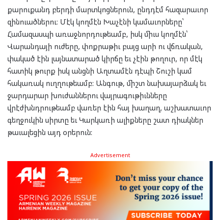
քարուքանդ բերդի մարտկոցներուն, ընդդէմ հազարաւոր
զինուածներու: Մէկ կողմէն Խաչէնի կամաւորները՝
Համազասպի առաջնորդութեամբ, իսկ միւս կողմէն՝
Վարանդայի ուժերը, փոքրաթիւ բայց արի ու վճռական,
փակած էին լայնատարած կիրճը եւ չէին թողուր, որ մէկ
հատիկ թուրք իսկ անցնի Աղտամէն դէպի Շուշի կամ
հակառակ ուղղութեամբ: Անգութ, միշտ նախայարձակ եւ
ջարդարար խուժաններու վայրագութիւնները
վրէժխնդրութեամբ վառեր էին հայ խաղաղ, աշխատաւոր
գեղջուկին սիրտը եւ Կարկառի ալիքները շատ դիակներ
թաւալեցին այդ օրերուն:
Advertisement