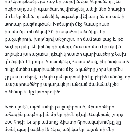
ուղեկցութեամբ, յառաջ կը շարժին: Հայ հերոսները չեն
ուզեր այդ 30-ի պատճառով վիժեցնել աւելի մեծ ծրագիր
մը եւ կը ձգեն, որ անցնին, սպասելով ձիաւորներու աւելի
ստուար բազմութեան: Խոճալուի մէջ հաւաքուած
խուժանը, տեսնելով 30-ի ապահով անցնիլը, կը
քաջալերուի, խորհելով անշուշտ, որ ճամբան բաց է, թէ
հայերը լքեր են իրենց դիրքերը, մաս առ մաս կը սկսին
նոյնպէս յառաջանալ դէպի կիսաւեր պարիսպները: Նախ
կ՛անցնին 11 թուրք հրոսակներ, համարձակ, ինքնավստահ
եւ կը մտնեն պարիսպներուն մէջ։ Տղաները չորս կողմէն
շրջապատելով, այնպէս յանկարծակիի կը բերեն անոնց, որ
պաշարուածները աղաղակելու անգամ ժամանակ չեն
ունենար եւ կը կոտորուին:
Խոճալուէն, այժմ աւելի քաջալերուած, ձիաւորներու
ահագին բազմութիւն մը կը դիմէ դէպի Ասկերան, շուրջ
200 հոգի: Եւ երբ ամբողջ ձիաւոր հրոսակախումբը կը
մտնէ պարիսպներէն ներս, անիկա կը յայտնուի մեր