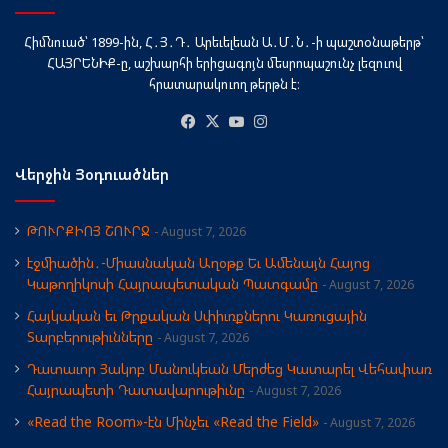
Հիմնուած՝ 1899-ին, Հ․Յ․Դ․ Արեւելեան Ա․Մ․Ն․-ի պաշտօնաթերթ՝
ՀԱՅՐԵՆԻՔ-ը, աշխարհի երիցագոյն մեսրոպաշունչ լեզուով
հրատարակուող թերթն է։
Facebook
X
YouTube
Instagram
Վերջին Յօդուածներ
ԹՈՒՐՔԻՈՅ ՇՈՒՐՋ
August 7, 2026
էջմիածին․-Միասնական Աղօթք Եւ Ամենայն Հայոց
Կաթողիկոսի Հայրապետական Պատգամը
August 7, 2026
Հայկական եւ Թրքական Սփիւռքներու Կառուցային
Տարբերութիւնները
August 7, 2026
Դատաւոր Յակոբ Մանուկեան Մերժեց Կատարել Վեհափառ
Հայրապետի Դատավարութիւնը
August 7, 2026
«Read the Room»-էն Մինչեւ «Read the Field»
August 7, 2026