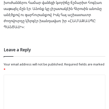
խուժաններու համար վանեցի կտրիճը ճշմարիտ հոգէառ
սաթայել մըն էր: Անոնք կը յիշատակէին հերոսին անունը
անէծքով ու զարհուրանքով: Իսկ հայ աշխատաւոր
ժողովուրդը կ՛երգէր խանդավառ իր «ՀԱՄԱԶԱՍՊԸ
ՊԱՆԾԱԼԻ»:
Leave a Reply
Your email address will not be published.
Required fields are marked
*
C
o
m
m
e