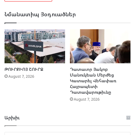
Նմանատիպ Յօդուածներ
ԹՈՒՐՔԻՈՅ ՇՈՒՐՋ
Դատաւոր Յակոբ
Մանուկեան Մերժեց
August 7, 2026
Կատարել Վեհափառ
Հայրապետի
Դատավարութիւնը
August 7, 2026
Արխիւ
Արխիւ