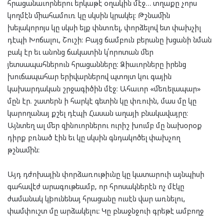
հրացանաւորներու երկաթէ օղակին մէջ… տղաքը չորս
կողմէն միահամուռ կը սկսին կրակել: Թշնամին
խելակորոյս կը սկսի ելք փնտռել, փորձելով ետ փախչիլ
դէպի Խոճալու, Շուշի: Բայց ճամբուն բերանը խցանի նման
բակ էր եւ անոնց ճակատին կ՛որոտան մեր
յետսապահներուն հրացանները: Ձիաւորները իրենց
խուճապահար երիվարներով պտոյտ կու գային
կախարդական շրջագիծին մէջ: Ահաւոր «մեռելապար»
մըն էր. շատերն ի հարկէ գետին կը փռուին, մաս մը կը
կարողանայ քշել դէպի Հասան աղայի բնակավայրը։
Այնտեղ ալ մեր զինուորներու ուրիշ խումբ մը նախօրօք
դիրք բռնած էին եւ կը սկսին գնդակոծել փախչող
թշնամին:
Այդ դժոխային փորձառութիւնը կը կատարուի այնպիսի
գահավէժ արագութեամբ, որ հրոսակներէն ոչ մէկը
ժամանակ կþունենայ հրացանը ուսէն վար առնելու,
փամփուշտ մը արձակելու: Կը բնաջնջուի գրեթէ ամբողջ