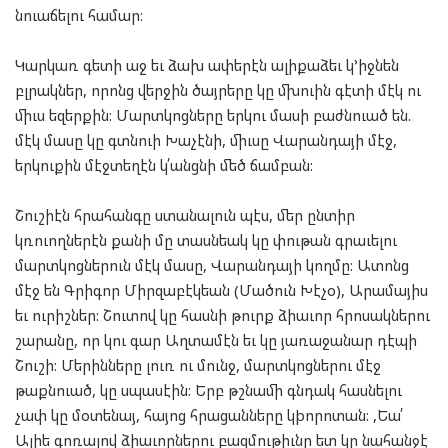
նուաճելու համար:
Կարկառ գետի աջ եւ ձախ ափերէն ալիքաձեւ կ’իջնեն
բլրակներ, որոնց վերջին ծայրերը կը մխուին գէտի մէկ ու
միւս եզերքին: Մարտկոցները երկու մասի բաժնուած են.
մէկ մասը կը գտնուի Խաչէնի, միւսը Վարանդայի մէջ,
երկուքին մէջտեղէն կ՛անցնի մեծ ճամբան:
Շուշիէն հրահանգը ստանալուն պէս, մեր ընտիր
կռուողներէն քանի մը տասնեակ կը փութան գրաւելու
մարտկոցներուն մէկ մասը, Վարանդայի կողմը: Ատոնց
մէջ են Գրիգոր Միրզաբէկեան (Մածուն Խէչօ), Արամայիս
եւ ուրիշներ: Շուտով կը հասնի թուրք ձիաւոր հրոսակներու
շարանը, որ կու գար Աղտամէն եւ կը յառաջանար դէպի
Շուշի: Մերինները լուռ ու մունջ, մարտկոցներու մէջ
թաքնուած, կը սպասէին: Երբ թշնամի գնդակ հասնելու
չափ կը մօտենայ, հայոց հրացանները կþորոտան: ,Եա՛
Ալիե գոռալով ձիաւորներու բազմութիւնը ետ կը նահանջէ