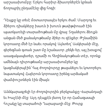
արշաւախումբը: Երկու հարիւր ձիաւորներէն կրնան
ճողոպրիլ ընդամէնը վեց հոգի:
Դէպքը կը տեւէ մօտաւորապէս երկու ժամ: Մարդոց եւ
ձիերու դիակները խառն ի խուռն թափթփուած էին
պատկառելի տարածութեան մը վրայ: Տղաներու ձեռքն
անցան մեծ քանակութեամբ ձիեր ու զէնքեր: Թշնամիին
կորուստը մեծ էր նաեւ որակով: Այնտեղ՝ Ասկերանի մէջ,
գերեզման գտան շատ մը նշանաւոր ,բեկե-եր, այլ խօսքով՝
աւազակապետեր, դրամի ու հեղինակութեան տէր, որոնք
ամենայն դիւրութեամբ արշաւախումբեր կը
կազմակերպէին՝ հայ ժողովուրդը թալանելու եւ կոտորելու
նպատակով: Հայերուն կորուստը իրենց արձակած
փամփուշտներն էին միայն:
Աննկարագրելի էր ժողովուրդին բերկրանքը Վարանդայի
եւ Խաչէնի մէջ: Այդ դէպքէն յետոյ էր որ Համազասպի
հռչակը կը տարածուի Ղարաբաղի մէջ: Թուրք