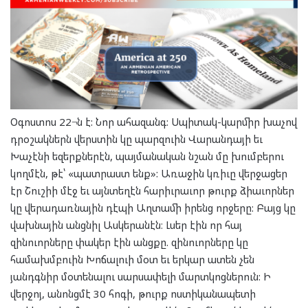
Օգոստոս 22¬ն է: Նոր ահազանգ: Սպիտակ-կարմիր խաչով
դրօշակներն վերստին կը պարզուին Վարանդայի եւ
Խաչէնի եզերքներէն, պայմանական նշան մը խումբերու
կողմէն, թէ՝ «պատրաստ ենք»: Առաջին կռիւը վերջացեր
էր Շուշիի մէջ եւ այնտեղէն հարիւրաւոր թուրք ձիաւորներ
կը վերադառնային դէպի Աղտամի իրենց որջերը: Բայց կը
վախնային անցնիլ Ասկերանէն։ Լսեր էին որ հայ
զինուորները փակեր էին անցքը. զինուորները կը
համախմբուին Խոճալուի մօտ եւ երկար ատեն չեն
յանդգնիր մօտենալու սարսափելի մարտկոցներուն: Ի
վերջոյ, անոնցմէ 30 հոգի, թուրք ոստիկանապետի