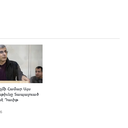
մի Համար Այս
թիւնը Տապալուած
նէ Դաւիթ
26