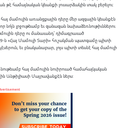
ան թէ համայնական կեանքի լուսարձակին տակ բերելու։
 հայ մամուլին առանցքային դերը մեր ազգային կեանքէն
 որ նո՛յն լրջութեամբ եւ զանազան նախաձեռնութիւններու
ամուլին դերը ու մանաւանդ՝ դիմագրաւած
9-ն «Հայ Մամուլի Տարի» հռչակման պատգամը պիտի
 կէսերուն, եւ բնականաբար, լոյս պիտի տեսնէ հայ մամուլի
ութեամբ հայ մամուլին նուիրուած համահայկական
ին Անթիլիասի Մայրավանքէն ներս։
dvertisement