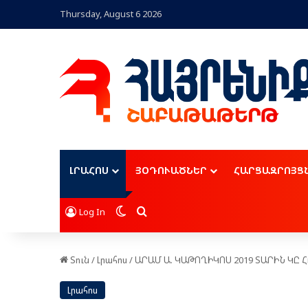
Thursday, August 6 2026
ԼՐԱՀՈՍ
ՅՕԴՈՒԱԾՆԵՐ
ՀԱՐՑԱԶՐՈՅՑ
Switch skin
Որոնել
Log In
Տուն
/
Լրահոս
/
ԱՐԱՄ Ա. ԿԱԹՈՂԻԿՈՍ 2019 ՏԱՐԻՆ ԿԸ 
Լրահոս