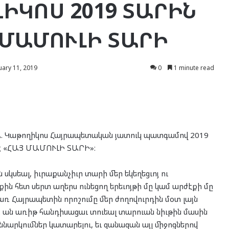
ԻԿՈՍ 2019 ՏԱՐԻՆ
 ՄԱՄՈՒԼԻ ՏԱՐԻ
ary 11, 2019
0
1 minute read
մ Ա. Կաթողիկոս Հայրապետական յատուկ պատգամով 2019
է «ՀԱՅ ՄԱՄՈՒԼԻ ՏԱՐԻ»։
 սկսեալ, իւրաքանչիւր տարի մեր եկեղեցւոյ ու
քին հետ սերտ աղերս ունեցող երեւոյթի մը կամ արժէքի մը
առ Հայրապետին որոշումը մեր ժողովուրդին մօտ լայն
 ան առիթ հանդիսացաւ տուեալ տարուան նիւթին մասին
 քննարկումներ կատարելու, եւ զանազան այլ միջոցներով