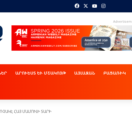
Facebook
X
YouTube
Instagram
Advertisem
ՆԵՐ
ԱՐՈՒԵՍՏ ԵՒ ՄՇԱԿՈՅԹ
ԱՅԼԱԶԱՆ
ԲԱՑԱՌԻԿ
ՀՌՉԱԿԷ ՀԱՅ ՄԱՄՈՒԼԻ ՏԱՐԻ