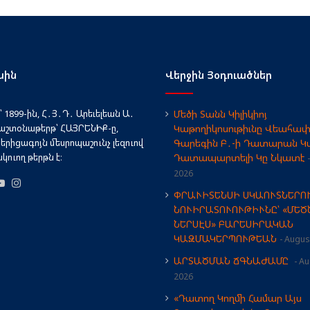
սին
Վերջին Յօդուածներ
 1899-ին, Հ․Յ․Դ․ Արեւելեան Ա․
Մեծի Տանն Կիլիկիոյ
աշտօնաթերթ՝ ՀԱՅՐԵՆԻՔ-ը,
Կաթողիկոսութիւնը Վեահա
երիցագոյն մեսրոպաշունչ լեզուով
Գարեգին Բ․-ի Դատարան Կա
ուող թերթն է։
Դատապարտելի Կը Նկատէ
2026
book
X
YouTube
Instagram
ՓՐԱՒԻՏԵՆՍԻ ՍԿԱՈՒՏՆԵՐՈ
ՆՈՒԻՐԱՏՈՒՈՒԹԻՒՆԸ՝ «ՄԵԾ
ՆԵՐՍԷՍ» ԲԱՐԵՍԻՐԱԿԱՆ
ԿԱԶՄԱԿԵՐՊՈՒԹԵԱՆ
August
ԱՐՏԱԾՄԱՆ ՃԳՆԱԺԱՄԸ
Au
2026
«Դատող Կողմի Համար Այս