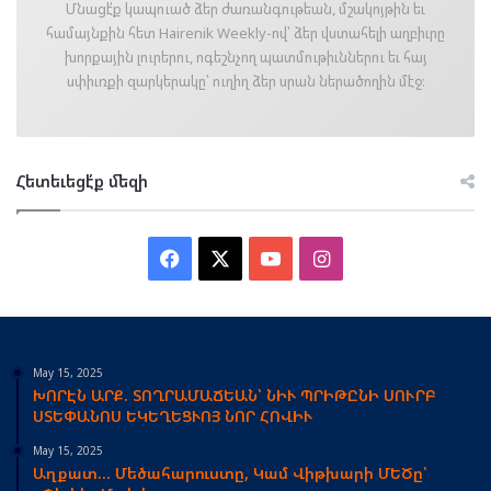
Մնացէ՛ք կապուած ձեր ժառանգութեան, մշակոյթին եւ
համայնքին հետ Hairenik Weekly-ով՝ ձեր վստահելի աղբիւրը
խորքային լուրերու, ոգեշնչող պատմութիւններու եւ հայ
սփիւռքի զարկերակը՝ ուղիղ ձեր սրան ներածողին մէջ։
Հետեւեցէ՛ք մեզի
Facebook
X
YouTube
Instagram
May 15, 2025
ԽՈՐԷՆ ԱՐՔ. ՏՈՂՐԱՄԱՃԵԱՆ՝ ՆԻՒ ՊՐԻԹԸՆԻ ՍՈՒՐԲ
ՍՏԵՓԱՆՈՍ ԵԿԵՂԵՑՒՈՅ ՆՈՐ ՀՈՎԻՒ
May 15, 2025
Աղքատ… Մեծահարուստը, Կամ Վիթխարի ՄԵԾը՝