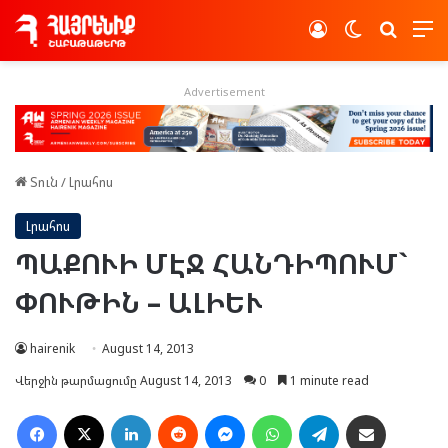
Log In
Switch skin
Որոնե
Advertisement
Տուն
/
Լրահոս
Լրահոս
ՊԱՔ­ՈՒԻ ՄԷՋ ՀԱՆ­ԴԻ­ՊՈՒՄ`
ՓՈՒ­ԹԻՆ – ԱԼԻ­ԵՒ
hairenik
August 14, 2013
Վերջին թարմացումը August 14, 2013
0
1 minute read
Facebook
X
LinkedIn
Reddit
Messenger
WhatsApp
Telegram
Ուղարկել նամակ