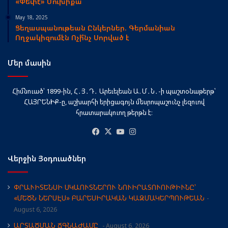
«Փեփէ» Մուխիքա
May 18, 2025
Ցեղասպանութեան Ընկերներ. Գերմանիան
Ողջակիզումէն Ոչի՞նչ Սորված է
Մեր մասին
Հիմնուած՝ 1899-ին, Հ․Յ․Դ․ Արեւելեան Ա․Մ․Ն․-ի պաշտօնաթերթ՝
ՀԱՅՐԵՆԻՔ-ը, աշխարհի երիցագոյն մեսրոպաշունչ լեզուով
հրատարակուող թերթն է։
Facebook
X
YouTube
Instagram
Վերջին Յօդուածներ
ՓՐԱՒԻՏԵՆՍԻ ՍԿԱՈՒՏՆԵՐՈՒ ՆՈՒԻՐԱՏՈՒՈՒԹԻՒՆԸ՝
«ՄԵԾՆ ՆԵՐՍԷՍ» ԲԱՐԵՍԻՐԱԿԱՆ ԿԱԶՄԱԿԵՐՊՈՒԹԵԱՆ
August 6, 2026
ԱՐՏԱԾՄԱՆ ՃԳՆԱԺԱՄԸ
August 6, 2026