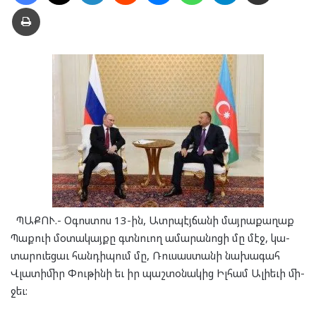
Տպել
ՊԱ­ՔՈՒ.- Օգոս­տոս 13-ին, Ատր­պէյ­ճա­նի մայ­րա­քա­ղաք
Պաք­ուի մօ­տա­կայ­քը գտնուող ամա­րա­նո­ցի մը մէջ, կա­
տար­ուե­ցաւ հան­դի­պում մը, Ռու­սաս­տա­նի նա­խա­գահ
Վլա­տի­միր Փու­թի­նի եւ իր պա­շտօ­նա­կից Իլ­համ Ալի­ե­ւի մի­
ջեւ: