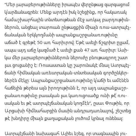
“Մեր յա­րա­բե­րու­թիւն­նե­րը իրա­պէս վե­րըն­թաց զար­գա­ցում
կ՛ար­ձա­նագ­րեն: Մենք ար­դէն իսկ նշե­ցինք, որ հա­կա­ռակ
հա­մաշ­խար­հա­յին տնտե­սու­թեան մէջ առ­կայ բար­դու­թիւն­
նե­րուն, անց­եալ տար­ուան ըն­թաց­քին միայն ռուս-ատր­պէյ­
ճա­նա­կան երկ­կող­մա­նի ապ­րան­քաշր­ջա­նա­ռու­թիւնը
աճած է գրե­թէ 50 առ հա­րիւ­րով: Եթէ աւե­լի ճշգրիտ ըլ­լամ,
ապա այդ աճը կազ­մած է աւե­լի քան 47 առ հա­րիւր: Ասի­
կա մեր յա­րա­բե­րու­թիւն­նե­րուն նե­րու­ժը բնու­թագ­րող շատ
լաւ ցու­ցա­նիշ է: Ռու­սաս­տան կը շա­րու­նա­կէ մնալ Ատր­պէյ­
ճա­նի հիմ­նա­կան առեւտ­րա­կան-տնտե­սա­կան գոր­ծըն­կեր­
նե­րէն մէ­կը: Ապ­րան­քաշր­ջա­նա­ռու­թիւնը կ՛ա­ճի եւ ամէ­նէն
հա­ճե­լին թե­րեւս այն իրո­ղու­թիւնն է, որ այդ ապ­րան­քաշր­
ջա­նա­ռու­թիւնը բա­ւա­կան լաւ կա­ռուց­ուածք ու­նի թէ՛ ռու­
սա­կան եւ թէ ատր­պէյ­ճա­նա­կան կող­մէն“, ըսաւ Փու­թին, որ
Ար­ցա­խի հիմ­նա­հար­ցին մա­սին անդ­րա­դառ­նա­լով, շեշ­տեց
թէ խնդի­րը միայն քա­ղա­քա­կան լու­ծում կրնայ ու­նե­նալ:
Ատր­պէյ­ճա­նի նա­խա­գահ Ալի­եւ նշեց, որ տագ­նա­պին լու­