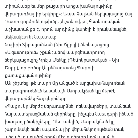
տիրանանք եւ մեր քաջարի արցախահայութիւնը
վերադառնայ իր երկիրը»։ Ապա Չալեան ներկայացուց Հայ
Դատի գործունէութիւնը, շեշտելով, թէ հետեւողական
աշխատանքն է, որուն արդիւնք կարելի է իրականացնել
մեկնակէտ եւ նպատակ։
Նայիրի Տիրացունեան (Նիւ Ճըրզի) ներկայացուց
«Ազատութիւն» շքանշանով պարգեւատրուող
ներկայացուցիչ Կրէյս Մենկը (Դեմոկրատական – Նիւ
Եորք), որ բռնօրէն քննադատեց Պաքուի
քաղաքականութիւնը։
Ան շեշտեց, թէ տարի մը անցած է արցախահայութեան
տարագրութենէն եւ սակայն Ատրպէյճան կը մերժէ
վերադարձնել հայ գերիները:
«Պաքու կը մերժէ վերադարձնել ղեկավարները, տասնեակ
հայ պատերազմական գերիները, ինչպէս նաեւ գերի ինկած
խաղաղ բնակիչները: Դեռ աւելին, Ատրպէյճան կը
շարունակէ նաեւ սպառնալ իր վերահսկողութեան տակ
անցած տարածքներուն մէջ գտնուող կրօնական եւ