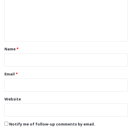
m
m
e
n
t
*
Name
*
Email
*
Website
Notify me of follow-up comments by email.