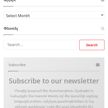
Արխիւ
Փնտռել
Search
for:
Subscribe
Subscribe to our newsletter
Մնացէ՛ք կապուած ձեր ժառանգութեան, մշակոյթին եւ
համայնքին հետ Hairenik Weekly-ով՝ ձեր վստահելի աղբիւրը
խորքային լուրերու, ոգեշնչող պատմութիւններու եւ հայ
սփիւռքի զարկերակը՝ ուղիղ ձեր սրան ներածողին մէջ։