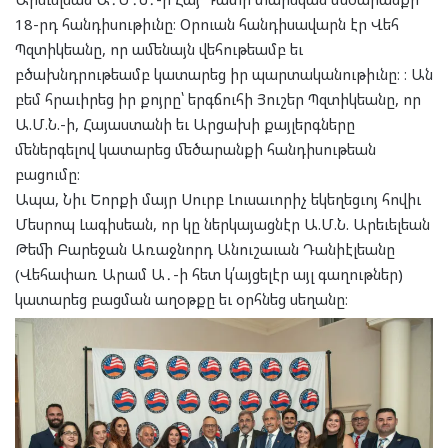
18-րդ հանդիսութիւնը։ Օրուան հանդիսավարն էր Վեհ
Պզտիկեանը, որ ամենայն վեհութեամբ եւ
բծախնդրութեամբ կատարեց իր պարտականութիւնը։ ։ Ան
բեմ հրաւիրեց իր քոյրը՝ երգճուհի Յուշեր Պզտիկեանը, որ
Ա.Մ.Ն.-ի, Հայաստանի եւ Արցախի քայլերգները
մեներգելով կատարեց մեծարանքի հանդիսութեան
բացումը։
Ապա, Նիւ Եորքի մայր Սուրբ Լուսաւորիչ եկեղեցւոյ հովիւ
Մեսրոպ Լագիսեան, որ կը ներկայացնէր Ա.Մ.Ն. Արեւելեան
Թեմի Բարեջան Առաջնորդ Անուշաւան Դանիէլեանը
(Վեհափառ Արամ Ա․-ի հետ կ՛այցելէր այլ գաղութներ)
կատարեց բացման աղօթքը եւ օրհնեց սեղանը։