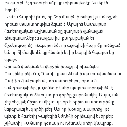
բացառիկ ճշգրտութեամբ կը տիրապետէր հայերէն
լեզուին։
Արմէն Գաբրիէլեան, իր հօր մասին խօսելով յայտնեց,թէ
որքան տպաւորութիւն ձգած է Արային կատարած
հետեւողական աշխատանքը գաղութի զանազան
բնագաւառներէն (ազգային, քաղաքական եւ
մշակութային)։ «Հպարտ եմ, որ այսպիսի հայր մը ունեցած
եմ, որ հիմա վերէն կը հետեւի եւ իր կարգին հպարտ կը
զգայ»։
Օրուան փակման եւ վերջին խօսքը փոխանցեց
Ուաշինկթընի Հայ Դատի գրասենեակի պատասխանատու
Ռաֆֆի Համբարեան, որ ամփոփելով, օրուան
հանդիսութիւնը, յայտնեց թէ մեր պարտաւորութիւնն է
հետեւողական ձեւով սուրբ գործը շարունակել։ Ապա, ան
շեշտեց, թէ միշտ ու միշտ պէտք է երիտասարդութիւնը
ներգրաւել եւ գործի լծել։ Ան իր խօսքը աւարտեց, թէ
պէտք է հետեւիլ Գարեգին Նժդեհի օրինակով եւ երբեք
չվհատիլ։ «Ահաւոր դժուար ու դժնդակ օրեր կ՛ապրնք,