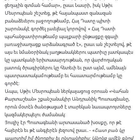
ցեղային զտման համար», ըսաւ Նասրի, իսկ Սթիւ
Մեսրոպեան շեշտեց, թէ հայանպաստ զանազան
բանաձեւերու յաջողութեամբ, Հայ Դատը պիտի
շարունակէ գործել յաւելեալ կորովով: « Հայ Դատի
պահանջատիրութեամբ պայքարի ընթացքը զգալի
յառաջխաղացք արձանագրած է», ըսաւ ան շեշտելով, թէ
այս եւ նմանօրինակ յաղթանակներու պատիւը յատկապէս
կը պատկանի երիտասարդութեան, որ վարժողական
յատուկ ծրագիրներու կը հետեւի եւ ըստ այնմ, ամենայն
պատրաստակամութեամբ եւ հաւատարմութեամբ կը
գործէ:
Ապա, Սթիւ Մեսրոպեան ներկայացուց օրուան «Վահան
Քարտաշեան» շքանշանակիր Անդրանիկ Պուտագեանը,
որուն մօտէն ծանօթացած է տարեկան նաւապտոյտները
կազմակերպելու ժամանակ։
Յուզիչ էր Պուտագեանի արտասանած խօսքը, որ թէ
հայերէն եւ թէ անգլերէն լեզուով ըսաւ․- «
Շատ բան կը
պարտիմ իմ ծնողքիս եւ ընտանիքիս։ Անոնք ամէն գնով