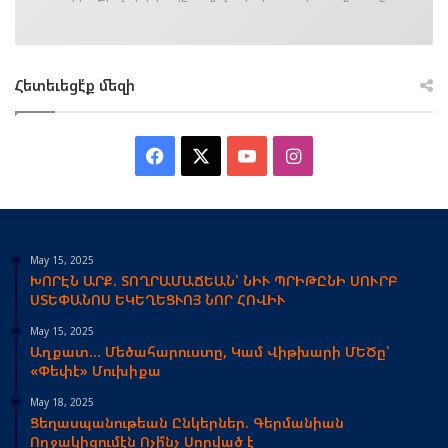
Հետեւեցէ՛ք մեզի
Facebook
X
YouTube
Instagram
May 15, 2025
ԽՈՐԷՆ ԱՐՔ. ՏՈՂՐԱՄԱՃԵԱՆ՝ ՆԻՒ ՊՐԻԹԸՆԻ ՍՈՒՐԲ
ՍՏԵՓԱՆՈՍ ԵԿԵՂԵՑՒՈՅ ՆՈՐ ՀՈՎԻՒ
May 15, 2025
Աղքատ… Մեծահարուստը, Կամ Վիթխարի ՄԵԾը՝
«Փեփէ» Մուխիքա
May 18, 2025
Ցեղասպանութեան Ընկերներ. Գերմանիան
Ողջակիզումէն Ոչի՞նչ Սորված է