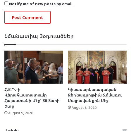
Notify me of new posts by email.
Նմանատիպ Յօդուածներ
Հ.Յ.Դ.-ի
Կիսասարկաւագական
Վերահաստատումը
Ձեռնադրութիւն Զմմառու
Հայաստանի Մէջ՝ 36 Տարի
Մայրավանքին Մէջ
Ետք
August 8, 2026
August 9, 2026
Արխիւ