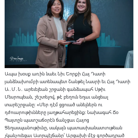
Ապա խօսք առին նաեւ Նիւ Եորքի Հայ Դատի
յանձնախումբի ատենապետ Շանթել Նասրի եւ Հայ Դատի
Ա․Մ․Ն․ արեւելեան շրջանի գանձապահ Սթիւ
Մեսրոպեան, շեշտելով, թէ բեղուն եղաւ անցեալ
տարեշրջանը։ «Մեր դէմ ցցուած անելներն ու
դժուարութիւնները յաղթահարեցինք։ Նախագահ Ճօ
Պայտըն պատշաճօրէն ճանչցաւ Հայոց
Ցեղասպանութիւնը, սակայն պատասխանատւութեան
չկանչուեցաւ Ատրպէյճանը՝ Արցախի մէջ գործադրած