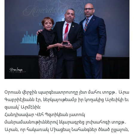
Օրուան վերջին պարգեւատրուողը յետ մահու տոքթ․ Արա
Գաբրիէլեանն էր, ներկայութեամբ իր կողակից Արեւիկի եւ
զաւակ՝ Արմէնին։
Հանդիսավար Վեհ Պզտիկեան յատուկ
մանրամասնութիւններով նկարագրեց լուիսահոգի տոքթ․
Արան, որ հակառակ Միացեալ Նահանգներ ծնած ըլլալուն,