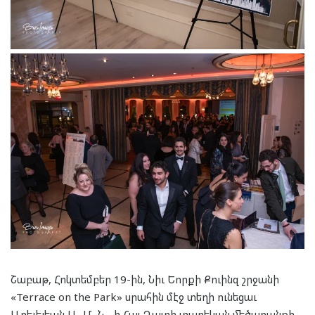
Շաբաթ, Հոկտեմբեր 19-ին, Նիւ Եորքի Քուինզ շրջանի
«Terrace on the Park» սրահին մէջ տեղի ունեցաւ
Արեւելեան Ա․Մ․Ն․-ի Հայ Դատի տարեկան մեծարանքի