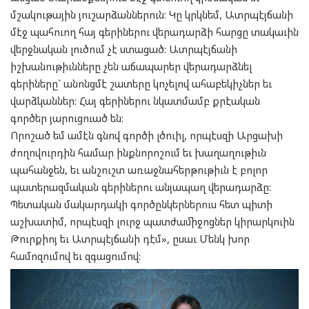
մշակութային յուշարձաններուն։ Կը կրկնեմ, Ատրպէյճանի
մէջ պահուող հայ գերիներու վերադարձի հարցը տակաւին
վերջնական լուծում չէ ստացած: Ատրպէյճանի
իշխանութիւնները չեն աճապարեր վերադարձնել
գերիները` անոնցմէ շատերը կոչելով ահաբեկիչներ եւ
վարձկաններ: Հայ գերիներու նկատմամբ քրէական
գործեր յարուցուած են:
Որոշած եմ ամէն գնով գործի լծուիլ, որպէսզի Արցախի
ժողովուրդին համար ինքնորոշում եւ խաղաղութիւն
պահանջեն, եւ անշուշտ առաջնահերթութիւն է բոլոր
պատերազմական գերիներու անյապաղ վերադարձը:
Պետական մակարդակի գործընկերներուս հետ պիտի
աշխատիմ, որպէսզի լուրջ պատժամիջոցներ կիրարկուին
Թուրքիոյ եւ Ատրպէյճանի դէմ», ըսաւ Մենկ խոր
համոզումով եւ զգացումով: