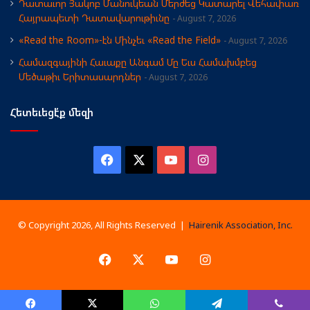
Դատաւոր Յակոբ Մանուկեան Մերժեց Կատարել Վեհափառ
Հայրապետի Դատավարութիւնը
August 7, 2026
«Read the Room»-էն Մինչեւ «Read the Field»
August 7, 2026
Համազգայինի Հաւաքը Անգամ Մը Եւս Համախմբեց
Մեծաթիւ Երիտասարդներ
August 7, 2026
Հետեւեցէ՛ք մեզի
Facebook
X
YouTube
Instagram
© Copyright 2026, All Rights Reserved |
Hairenik Association, Inc.
Facebook
X
YouTube
Instagram