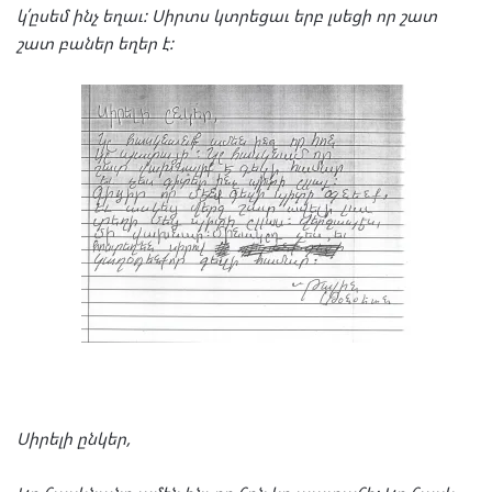
կ՛ըսեմ
ինչ
եղաւ
:
Սիրտս
կտրե
ցաւ
երբ
լսե
ցի
որ
շատ
շատ
բա
ներ
եղեր
է
:
Սի
րե
լի
ըն
կեր
,