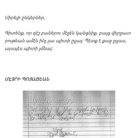
Սի
րե
լի
ըն
կեր
ներ
,
Գի
տենք
,
որ
գէշ
բա
նե
րու
մէ
ջէն
կանց
նիք
,
բայց
վեր
ջա
ւո
րու
թեան
ամէն
ինչ
լաւ
պի
տի
ըլ
լայ
:
Պէտք
է
քաջ
ըլ
լաս
,
այս
պէս
պի
տի
չմնայ
:
ՄԷՅ
ՐԻ
ՊՈ
ՅԱՃ
ԵԱՆ