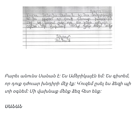
Բա
րեւ
անունս
Սա
նան
է
:
Ես
Ամե
րի
կա
յէն
եմ
:
Ես
գի
տեմ
,
որ
դուք
դժուար
խնդի
րի
մէջ
էք
:
Կ՛ու
զեմ
ըսել
ես
ձե
զի
պի
տի
օգ
նեմ
:
Մի
վախ
նաք
մենք
ձեզ
հետ
ենք
:
ՍԱ
ՆԱՆ