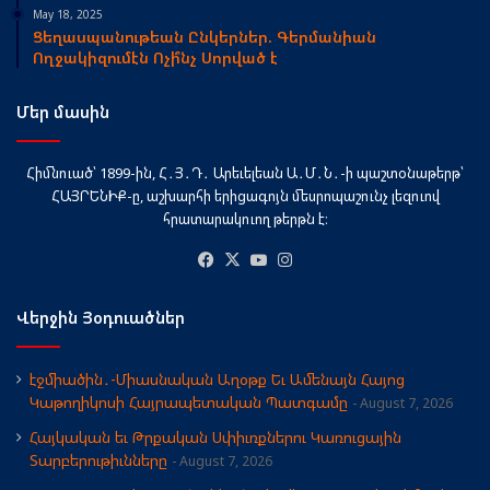
May 18, 2025
Ցեղասպանութեան Ընկերներ. Գերմանիան
Ողջակիզումէն Ոչի՞նչ Սորված է
Մեր մասին
Հիմնուած՝ 1899-ին, Հ․Յ․Դ․ Արեւելեան Ա․Մ․Ն․-ի պաշտօնաթերթ՝
ՀԱՅՐԵՆԻՔ-ը, աշխարհի երիցագոյն մեսրոպաշունչ լեզուով
հրատարակուող թերթն է։
Facebook
X
YouTube
Instagram
Վերջին Յօդուածներ
էջմիածին․-Միասնական Աղօթք Եւ Ամենայն Հայոց
Կաթողիկոսի Հայրապետական Պատգամը
August 7, 2026
Հայկական եւ Թրքական Սփիւռքներու Կառուցային
Տարբերութիւնները
August 7, 2026