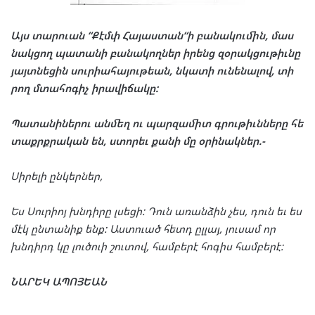
Այս
տար
ուան
“
Քէմփ
Հա
յաս
տան
“
ի
բա
նա
կու
մին
,
մաս
նակ
ցող
պա
տա
նի
բա
նա
կող
ներ
իրենց
զօ
րակ
ցու
թիւնը
յայտ
նե
ցին
սուր
ի
ա
հա
յու
թեան
,
նկա
տի
ու
նե
նա
լով
,
տի
րող
մտա
հո
գիչ
իրա
վի
ճա
կը
:
Պա
տա
նի
նե
րու
ան
մեղ
ու
պար
զա
միտ
գրու
թիւն
նե
րը
հե
տաքրք
րա
կան
են
,
ստո
րեւ
քա
նի
մը
օրի
նակ
ներ
.-
Սի
րե
լի
ըն
կեր
ներ
,
Ես
Սուր
իոյ
խնդի
րը
լսե
ցի
:
Դուն
առան
ձին
չես
,
դուն
եւ
ես
մէկ
ըն
տա
նիք
ենք
:
Աստ
ուած
հետդ
ըլ
լայ
,
յու
սամ
որ
խնդիրդ
կը
լուծ
ուի
շու
տով
,
համ
բե
րէ
հո
գիս
համ
բե
րէ
:
ՆԱ
ՐԵԿ
ԱՊՈՅ
ԵԱՆ