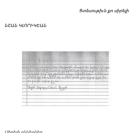
Ցտե
սու
թիւն
քո
սի
րե
լի
ՆՇԱՆ
ԿԼՈ
ՐԻԿ
ԵԱՆ
Սի
րե
լի
ըն
կեր
ներ
,