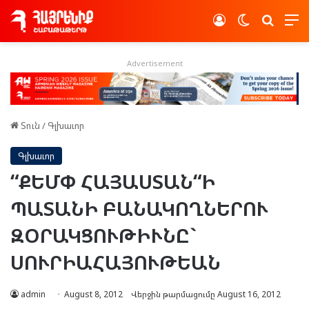
Log In
Switch skin
Որոնե
Advertisement
Տուն
/
Գլխաւոր
Գլխաւոր
“ՔԵՄՓ ՀԱՅԱՍՏԱՆ“Ի
ՊԱՏԱՆԻ ԲԱՆԱԿՈՂՆԵՐՈՒ
ԶՕՐԱԿՑՈՒԹԻՒՆԸ`
ՍՈՒՐԻԱՀԱՅՈՒԹԵԱՆ
admin
August 8, 2012
Վերջին թարմացումը August 16, 2012