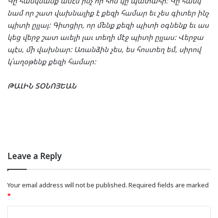
Կը
հասկ
նանք
ամէն
ինչ
որ
հոն
կը
պա
տա
հի
:
Կը
հասկ
նամ
որ
շատ
վախ
նա
լիք
է
քե
զի
հա
մար
եւ
չես
գի
տեր
ինչ
պի
տի
ըլ
լայ
:
Գիտ
ցիր
,
որ
մենք
քե
զի
պի
տի
օգ
նենք
եւ
աս
կեց
վերջ
շատ
աւե
լի
լաւ
տե
ղի
մէջ
պի
տի
ըլ
լաս
:
Վեր
ջա
պէս
,
մի
վախ
նար
:
Առան
ձին
չես
,
ես
հոս
տեղ
եմ
,
սի
րով
կ՛աղօ
թենք
քե
զի
հա
մար
:
ԹԱ
ԼԻՆ
ՏՕ
ՆՈՅ
ԵԱՆ
Leave a Reply
Your email address will not be published.
Required fields are marked
*
C