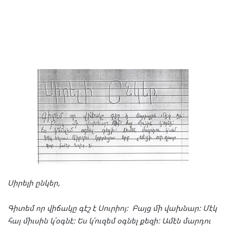
Սի
րե
լի
ըն
կեր
,
Գի
տեմ
որ
վի
ճա
կը
գէշ
է
Սուր
իոյ
:
Բայց
մի
վախ
նար
:
Մէկ
հայ
միւ
սին
կ՛օգ
նէ
:
Ես
կ՛ու
զեմ
օգ
նել
քե
զի
:
Ամէն
մար
դու