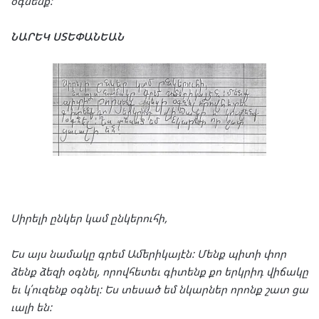
օգ
նենք
:
ՆԱ
ՐԵԿ
ՍՏԵ
ՓԱՆ
ԵԱՆ
Սի
րե
լի
ըն
կեր
կամ
ըն
կե
րու
հի
,
Ես
այս
նա
մա
կը
գրեմ
Ամե
րի
կա
յէն
:
Մենք
պի
տի
փոր
ձենք
ձե
զի
օգ
նել
,
որով
հե
տեւ
գի
տենք
քո
երկ
րիդ
վի
ճա
կը
եւ
կ՛ու
զենք
օգ
նել
:
Ես
տե
սած
եմ
նկար
ներ
որոնք
շատ
ցա
ւա
լի
են
: