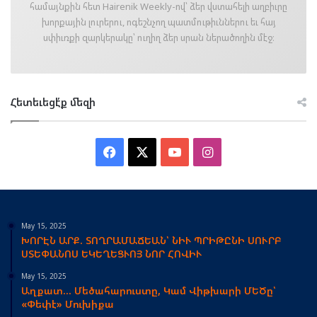
համայնքին հետ Hairenik Weekly-ով՝ ձեր վստահելի աղբիւրը
խորքային լուրերու, ոգեշնչող պատմութիւններու եւ հայ
սփիւռքի զարկերակը՝ ուղիղ ձեր սրան ներածողին մէջ։
Հետեւեցէ՛ք մեզի
Facebook
X
YouTube
Instagram
May 15, 2025
ԽՈՐԷՆ ԱՐՔ. ՏՈՂՐԱՄԱՃԵԱՆ՝ ՆԻՒ ՊՐԻԹԸՆԻ ՍՈՒՐԲ
ՍՏԵՓԱՆՈՍ ԵԿԵՂԵՑՒՈՅ ՆՈՐ ՀՈՎԻՒ
May 15, 2025
Աղքատ… Մեծահարուստը, Կամ Վիթխարի ՄԵԾը՝
«Փեփէ» Մուխիքա