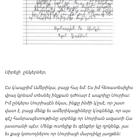
Սի
րե
լի
ըն
կեր
ներ
,
Ես
կ՛ապ
րիմ
Ամե
րի
կա
,
բայց
հայ
եմ
:
Ես
իմ
հե
ռա
տե
սի
լիս
վրայ
կրնամ
տես
նել
ինչ
քան
դժուար
է
ապ
րի
լը
Սուր
իա
:
Իմ
ըն
կերս
Սուր
իա
յէն
եկաւ
,
ին
քը
ին
ծի
կ՛ըսէ
,
որ
շատ
վատ
է
,
բայց
մենք
եւ
ամե
րի
կա
ցի
նե
րը
կ՛օգ
նենք
,
որ
այս
գէշ
հան
րա
պե
տու
թիւնը
սրբենք
որ
Սուր
ի
ան
ազա
տի
Հա
յաս
տա
նի
պէս
:
Մենք
ու
տե
լիք
եւ
զէն
քեր
կը
ղրկենք
,
լաւ
եւ
քաջ
կռուող
նե
րու
որ
Սու
րիա
յի
մար
դի
կը
յաղ
թեն
: