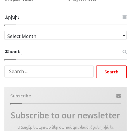
Արխիւ
Արխիւ
Փնտռել
Search
for:
Subscribe
Subscribe to our newsletter
Մնացէ՛ք կապուած ձեր ժառանգութեան, մշակոյթին եւ