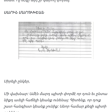
ՍԱ
ՐԻՆ
ՄԱ
ՐՈՒԽ
ԵԱՆ
Սի
րե
լի
ըն
կեր
,
Մի
վախ
նար
:
Ամէն
մարդ
պի
տի
փոր
ձէ
որ
դուն
եւ
ըն
տա
նիքդ
աւե
լի
հա
ճե
լի
կեանք
ու
նե
նայ
:
Գի
տենք
,
որ
դուք
շատ
հան
գիստ
կեանք
չու
նիք
:
Անոր
հա
մար
քե
զի
պի
տի