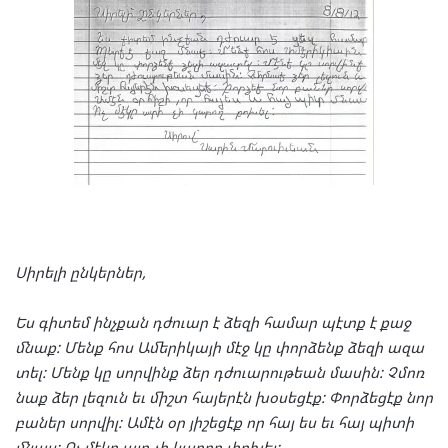
Սի
րե
լի
ըն
կեր
ներ
,
Ես
գի
տեմ
ինչ
քան
դժուար
է
ձե
զի
հա
մար
պէտք
է
քաջ
մնաք
:
Մենք
հոս
Ամե
րի
կա
յի
մէջ
կը
փոր
ձենք
ձե
զի
ազա
տել
:
Մենք
կը
սոր
վինք
ձեր
դժուա
րու
թեան
մա
սին
:
Չմոռ
նաք
ձեր
լե
զուն
եւ
միշտ
հա
յե
րէն
խօ
սե
ցէք
:
Փոր
ձե
ցէք
նոր
բա
ներ
սոր
վիլ
:
Ամէն
օր
յի
շե
ցէք
որ
հայ
ես
եւ
հայ
պի
տի
մնաս
:
Ոչ
մէ
կը
այդ
չի
կա
րող
փո
խել
: