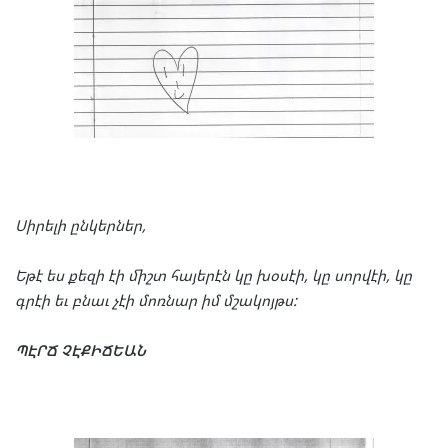
Սի
րե
լի
ըն
կեր
ներ
,
Եթէ
ես
քե
զի
էի
միշտ
հա
յե
րէն
կը
խօ
սէի
,
կը
սոր
վէի
,
կը
գրէի
եւ
բնաւ
չէի
մոռ
նար
իմ
մշա
կոյթս
:
ՊԷՐՃ
ՉԷ
ՔԻՃ
ԵԱՆ