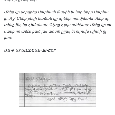
Մենք
կը
սոր
վինք
Սուր
ի
այի
մա
սին
եւ
կռիւները
Սուր
իա
յի
մէջ
:
Մենք
քե
զի
նա
մակ
կը
գրենք
,
որով
հե
տեւ
մենք
գի
տենք
ի՞նչ
կը
դի
մա
նաս
:
Պէտք
է
յոյս
ու
նե
նաս
:
Մենք
կը
յու
սանք
որ
ամէն
բան
լաւ
պի
տի
ըլ
լայ
եւ
ու
րախ
պի
տի
ըլ
լաս
:
ԱԼԻՔ
ԱՐՍ
ԼԱՆ
ԵԱՆ
–
ՖԻ
ՇԸՐ