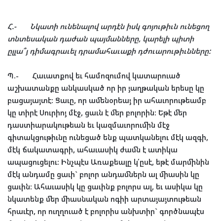
Հ
.-
Նկատի
ունենալով
արդէն
իսկ
գոյութիւն
ունեցող
տնտեսական
դաժան
պայմանները
,
կարելի
պիտի
ըլլա՞յ
դիմագրաւել
դրամահաւաքի
դժուարութիւնները
:
Պ
.-
Հաւատքով
եւ
համոզումով
կատարուած
աշխատանքը
անկասկած
որ
իր
յաղթական
երեսը
կը
բացայայտէ
:
Ցաւը
,
որ
ամենօրեայ
իր
ահաւորութեամբ
կը
տիրէ
Սուրիոյ
մէջ
,
ցաւն
է
մեր
բոլորին
:
Եթէ
մեր
դաստիարակութեան
եւ
կազմաւորումին
մէջ
գիտակցութիւնը
ունեցած
ենք
պատկանելու
մէկ
ազգի
,
մէկ
ճակատագրի
,
ահաւասիկ
ժամն
է
ատիկա
ապացուցելու
:
Ինչպէս
Առաքեալը
կ՛ըսէ
,
եթէ
մարմինին
մէկ
անդամը
ցաւի
`
բոլոր
անդամներն
ալ
միասին
կը
ցաւին
:
Ահաւասիկ
կը
ցաւինք
բոլորս
ալ
,
եւ
ասիկա
կը
նկատենք
մեր
միասնական
ոգիի
արտայայտութեան
հրաւէր
,
որ
ուղղուած
է
բոլորիս
անխտիր
`
գործնապէս