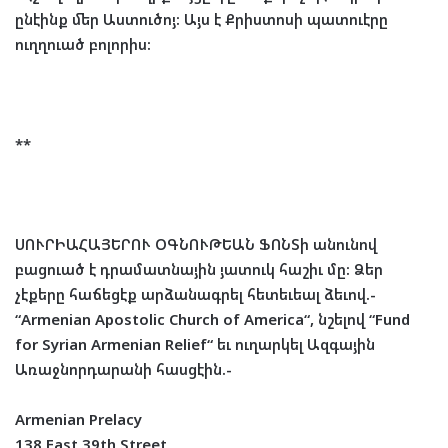
ընէինք
մեր
Աստուծոյ
:
Այս
է
Քրիստոսի
պատուէրը
ուղղուած
բոլորիս
:
**
ՍՈՒՐԻԱՀԱՅԵՐՈՒ
ՕԳՆՈՒԹԵԱՆ
ՖՈՆՏի
անունով
բացուած
է
դրամատնային
յատուկ
հաշիւ
մը
:
Ձեր
չէքերը
հաճեցէք
արձանագրել
հետեւեալ
ձեւով
.-
“
Armenian Apostolic Church of America
“
,
նշելով
“
Fund
for Syrian Armenian Relief
“
եւ
ուղարկել
Ազգային
Առաջնորդարանի
հասցէին
.-
Armenian Prelacy
138 East 39th Street