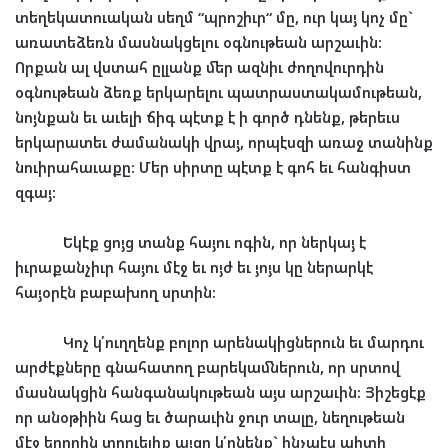
տեղեկատուական
սեղմ
“
պրոշիւր
“
մը
,
ուր
կայ
կոչ
մը
`
առատեձեռն
մասնակցելու
օգնութեան
արշաւին
:
Որքան
ալ
վստահ
ըլլանք
մեր
ազնիւ
ժողովուրդին
օգնութեան
ձեռք
երկարելու
պատրաստակամութեան
,
նոյնքան
եւ
աւելի
ճիգ
պէտք
է
ի
գործ
դնենք
,
թերեւս
երկարատեւ
ժամանակի
վրայ
,
որպէսզի
առաջ
տանինք
նուիրահաւաքը
:
Մեր
սիրտը
պէտք
է
գոհ
եւ
հանգիստ
զգայ
:
Եկէք
ցոյց
տանք
հայու
ոգին
,
որ
ներկայ
է
իւրաքանչիւր
հայու
մէջ
եւ
ոյժ
եւ
յոյս
կը
ներարկէ
հայօրէն
բաբախող
սրտին
:
Կոչ
կ՛ուղղենք
բոլոր
արենակիցներուն
եւ
մարդու
արժէքները
գնահատող
բարեկամներուն
,
որ
սրտով
մասնակցին
հանգանակութեան
այս
արշաւին
:
Յիշեցէք
որ
անօթիին
հաց
եւ
ծարաւին
ջուր
տալը
,
նեղութեան
մէջ
եղողին
տրուելիք
այցը
կ՛ընենք
`
ինչպէս
պիտի