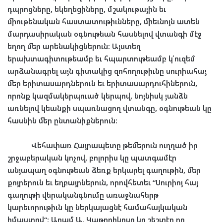
դպրոցները
,
եկեղեցիները
,
մշակութային
եւ
միութենական
հաստատութիւնները
,
միեւնոյն
ատեն
մարդասիրական
օգնութեան
հասնելով
վտանգի
մէջ
եղող
մեր
արենակիցներուն
:
Այստեղ
երախտագիտութեամբ
եւ
հպարտութեամբ
կ՛ուզեմ
արձանագրել
այն
գիտակից
զոհողութիւնը
սուրիահայ
մեր
երիտասարդներուն
եւ
երիտասարդուհիներուն
,
որոնք
կազմակերպուած
կերպով
,
նոյնիսկ
յանձն
առնելով
կեանքի
սպառնացող
վտանգը
,
օգնութեան
կը
հասնին
մեր
ընտանիքներուն
:
Վեհափառ
Հայրապետը
թեմերուն
ուղղած
իր
շրջաբերական
կոչով
,
բոլորիս
կը
պատգամէր
անյապաղ
օգնութեան
ձեռք
երկարել
գաղութին
,
մեր
քոյրերուն
եւ
եղբայրներուն
,
որովհետեւ
“
Սուրիոյ
հայ
գաղութի
վերականգնումը
առաջնահերթ
կարեւորութիւն
կը
ներկայացնէ
համահայկական
իմաստով
“:
Արամ
Ա
.
Կաթողիկոսը
կը
շեշտէր
որ