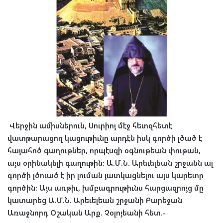
Վերջին
ամիսներուն
,
Սուրիոյ
մէջ
հետզհետէ
վատթարացող
կացութիւնը
արդէն
իսկ
գործի
լծած
է
հայահոծ
գաղութներ
,
որպէսզի
օգնութեան
փութան
,
այս
օրինակելի
գաղութին
:
Ա
.
Մ
.
Ն
.
Արեւելեան
շրջանն
ալ
գործի
լծուած
է
իր
լուման
յատկացնելու
այս
կարեւոր
գործին
:
Այս
առթիւ
,
խմբագրութիւնս
հարցազրոյց
մը
կատարեց
Ա
.
Մ
.
Ն
.
Արեւելեան
շրջանի
Բարեջան
Առաջնորդ
Օշական
Արք
.
Չօլոյեանի
հետ
.-