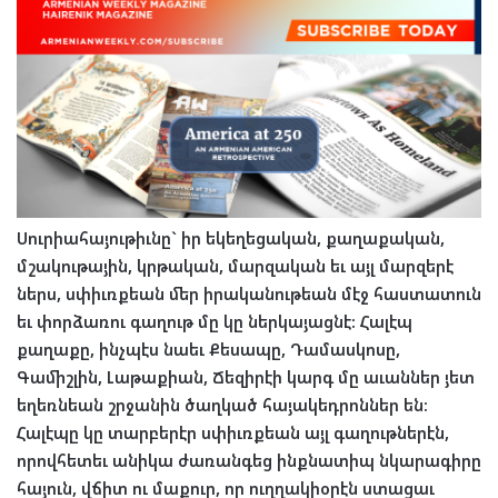
Սուրիահայութիւնը
`
իր
եկեղեցական
,
քաղաքական
,
մշակութային
,
կրթական
,
մարզական
եւ
այլ
մարզերէ
ներս
,
սփիւռքեան
մեր
իրականութեան
մէջ
հաստատուն
եւ
փորձառու
գաղութ
մը
կը
ներկայացնէ
:
Հալէպ
քաղաքը
,
ինչպէս
նաեւ
Քեսապը
,
Դամասկոսը
,
Գամիշլին
,
Լաթաքիան
,
Ճեզիրէի
կարգ
մը
աւաններ
յետ
եղեռնեան
շրջանին
ծաղկած
հայակեդրոններ
են
:
Հալէպը
կը
տարբերէր
սփիւռքեան
այլ
գաղութներէն
,
որովհետեւ
անիկա
ժառանգեց
ինքնատիպ
նկարագիրը
հայուն
,
վճիտ
ու
մաքուր
,
որ
ուղղակիօրէն
ստացաւ