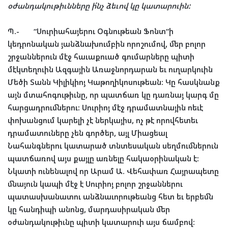
օժանդակութիւնները
ի՛նչ
ձեւով
կը
կատարուին
:
Պ
.- “
Սուրիահայերու
Օգնութեան
Ֆոնտ
“
ի
կեդրոնական
յանձնախումբին
որոշումով
,
մեր
բոլոր
շրջաններուն
մէջ
հաւաքուած
գումարները
պիտի
մէկտեղուին
Ազգային
Առաջնորդարան
եւ
ուղարկուին
Մեծի
Տանն
Կիլիկիոյ
Կաթողիկոսութեան
:
Կը
հասկնանք
այն
մտահոգութիւնը
,
որ
պատճառ
կը
դառնայ
կարգ
մը
հարցադրումներու
:
Սուրիոյ
մէջ
դրամատնային
ոեւէ
փոխանցում
կարելի
չէ
ներկայիս
,
ոչ
թէ
որովհետեւ
դրամատուները
չեն
գործեր
,
այլ
Միացեալ
Նահանգներու
կատարած
տնտեսական
սեղմումներուն
պատճառով
այս
քայլը
առնելը
հակաօրինական
է
:
Նկատի
ունենալով
որ
Արամ
Ա
.
Վեհափառ
Հայրապետը
մնայուն
կապի
մէջ
է
Սուրիոյ
բոլոր
շրջաններու
պատասխանատու
անձնաւորութեանց
հետ
եւ
երբեմն
կը
հանդիպի
անոնց
,
մարդասիրական
մեր
օժանդակութիւնը
պիտի
կատարուի
այս
ճամբով
: