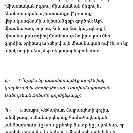
“
միասնական
ոգիով
,
միասնական
ճիգով
եւ
հետեւողական
աշխատանքով
“
լծուինք
վերականգնումի
անյետաձգելի
գործին
:
Այո՛
,
միասնաբար
,
բոլորս
,
հոն
ուր
հայ
կայ
,
պէտք
է
միասնական
ոգիով
մօտենանք
նուիրական
մեր
գործին
,
օրինակ
առնելով
այն
միասնական
ոգիէն
,
որ
կը
տիրէ
սուրիահայ
մեր
ղեկավարներուն
մօտ
:
Հ
.-
Ի՞նչպէս
կը
պատկերացնէք
արդէն
իսկ
կազմուած
եւ
գործի
լծուած
“
Սուրիահայութեան
Օգնութեան
Ֆոնտ
“
ի
գործընթացը
:
Պ
.-
Անսալով
Վեհափառ
Հայրապետի
կոչին
,
անմիջապէս
ձեռնարկեցինք
համահայկական
յանձնախումբ
մը
առաջ
բերել
:
Ցաւօք
կը
յայտնենք
,
որ
կարելի
չեղաւ
համախմբել
Ամերիկայի
արեւելեան