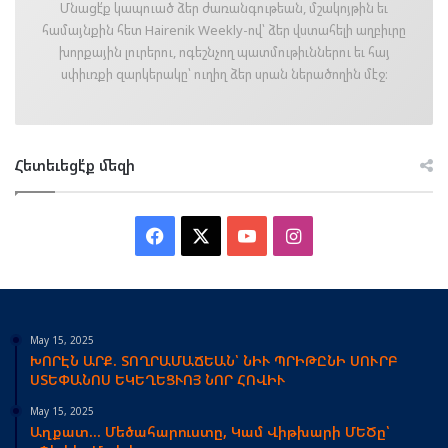
Մնացէ՛ք կապուած ձեր ժառանգութեան, մշակոյթին եւ
համայնքին հետ Hairenik Weekly-ով՝ ձեր վստահելի աղբիւրը
խորքային լուրերու, ոգեշնչող պատմութիւններու եւ հայ
սփիւռքի զարկերակը՝ ուղիղ ձեր սրան ներածողին մէջ։
Հետեւեցէ՛ք մեզի
Facebook
X
YouTube
Instagram
May 15, 2025
ԽՈՐԷՆ ԱՐՔ. ՏՈՂՐԱՄԱՃԵԱՆ՝ ՆԻՒ ՊՐԻԹԸՆԻ ՍՈՒՐԲ
ՍՏԵՓԱՆՈՍ ԵԿԵՂԵՑՒՈՅ ՆՈՐ ՀՈՎԻՒ
May 15, 2025
Աղքատ… Մեծահարուստը, Կամ Վիթխարի ՄԵԾը՝