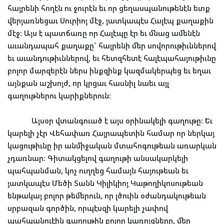
հայրենի
հողէն
ու
ջուրէն
եւ
որ
ցեղասպանութենէն
ետք
վերյառնեցաւ
Սուրիոյ
մէջ
,
յատկապէս
Հալէպ
քաղաքին
մէջ
:
Այս
է
պատճառը
որ
Հալէպը
էր
եւ
մնաց
ամենէն
աւանդապահ
քաղաքը
`
հայրենի
մեր
սովորութիւններով
եւ
աւանդութիւններով
,
եւ
հետզհետէ
հալէպահայութիւնը
բոլոր
մարզերէն
ներս
ինքզինք
կազմակերպեց
եւ
եղաւ
այնքան
աշխոյժ
,
որ
կրցաւ
հասնիլ
նաեւ
այլ
գաղութներու
կարիքներուն
:
Այսօր
վտանգուած
է
այս
օրինակելի
գաղութը
:
Եւ
կարելի
չէր
Վեհափառ
Հայրապետին
համար
որ
ներկայ
կացութիւնը
իր
անմիջական
մտահոգութեան
առարկան
չդառնար
:
Գիտակցելով
գաղութի
անսակարկելի
պահպանման
,
կոչ
ուղղեց
համայն
հայութեան
եւ
յատկապէս
Մեծի
Տանն
Կիլիկիոյ
Կաթողիկոսութեան
ենթակայ
բոլոր
թեմերուն
,
որ
լծուին
օժանդակութեան
սրբազան
գործին
,
որպէսզի
կարելի
չափով
պահպանուէին
գաղութին
բոլոր
կառոյցները
,
մեր