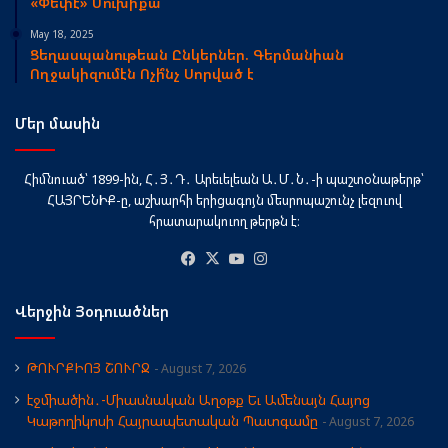
«Փեփէ» Մուխիքա
May 18, 2025
Ցեղասպանութեան Ընկերներ. Գերմանիան
Ողջակիզումէն Ոչի՞նչ Սորված է
Մեր մասին
Հիմնուած՝ 1899-ին, Հ․Յ․Դ․ Արեւելեան Ա․Մ․Ն․-ի պաշտօնաթերթ՝
ՀԱՅՐԵՆԻՔ-ը, աշխարհի երիցագոյն մեսրոպաշունչ լեզուով
հրատարակուող թերթն է։
Facebook
X
YouTube
Instagram
Վերջին Յօդուածներ
ԹՈՒՐՔԻՈՅ ՇՈՒՐՋ
August 7, 2026
էջմիածին․-Միասնական Աղօթք Եւ Ամենայն Հայոց
Կաթողիկոսի Հայրապետական Պատգամը
August 7, 2026