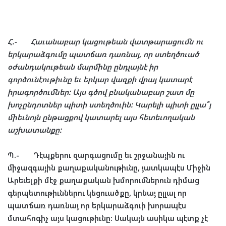
Հ
.-
Հաւանաբար
կացութեան
վատթարացումն
ու
երկարաձգումը
պատճառ
դառնայ
,
որ
ստեղծուած
օժանդակութեան
մարմինը
ընդլայնէ
իր
գործունէութիւնը
եւ
երկար
վազքի
վրայ
կատարէ
իրագործումներ
:
Այս
գծով
բնականաբար
շատ
մը
խոչընդոտներ
պիտի
ստեղծուին
:
Կարելի
պիտի
ըլլա՞յ
միեւնոյն
ընթացքով
կատարել
այս
հետեւողական
աշխատանքը
:
Պ
.-
Դէպքերու
զարգացումը
եւ
շրջանային
ու
միջազգային
քաղաքականութիւնը
,
յատկապէս
Միջին
Արեւելքի
մէջ
քաղաքական
խմորումներուն
դիմաց
գերպետութիւններու
կեցուածքը
,
կրնայ
ըլլալ
որ
պատճառ
դառնայ
որ
երկարաձգուի
խորապէս
մտահոգիչ
այս
կացութիւնը
:
Սակայն
ասիկա
պէտք
չէ