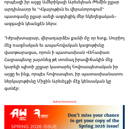
որպէսզի
իր
այցը
Ամերիկայի
Արեւելեան
Թեմին
ըլլար
արդիւնաւոր
եւ
“
Վկայութիւն
եւ
վերանորոգում
“
պատգամը
ըլլար
աւելի
ազդեցիկ
մեր
եկեղեցական
–
ազգային
կեանքէն
ներս
:
Դժբախտաբար
,
վերադարձէս
քանի
մը
օր
ետք
,
Սուրիոյ
մէջ
ռազմական
եւ
ապահովական
կացութիւնը
վատթարացաւ
,
որուն
ի
պատասխան
Վեհափառ
Հայրապետը
յայտնեց
թէ
տուեալ
իրավիճակին
մէջ
կարելի
պիտի
չըլլար
կատարել
հովուապետական
իր
այցը
եւ
ինք
,
որպէս
հովուապետ
,
իր
պատասխանատու
ներկայութիւնը
Միջին
Արեւելքի
մէջ
կենսական
կը
գտնէր
:
Advertisement