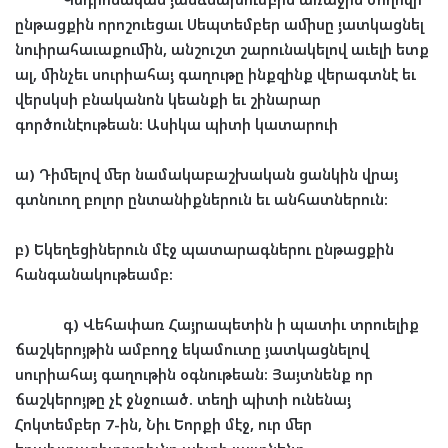
ընթացքին
որոշուեցաւ
Սեպտեմբեր
ամիսը
յատկացնել
նուիրահաւաքումին
,
անշուշտ
շարունակելով
աւելի
ետք
ալ
,
մինչեւ
սուրիահայ
գաղութը
ինքզինք
վերագտնէ
եւ
վերսկսի
բնականոն
կեանքի
եւ
շինարար
գործունէութեան
:
Ասիկա
պիտի
կատարուի
ա
)
Դիմելով
մեր
նամակաբաշխական
ցանկին
վրայ
գտնուող
բոլոր
ընտանիքներուն
եւ
անհատներուն
:
բ
)
Եկեղեցիներուն
մէջ
պատարագներու
ընթացքին
հանգանակութեամբ
:
գ
)
Վեհափառ
Հայրապետին
ի
պատիւ
տրուելիք
ճաշկերոյթին
ամբողջ
եկամուտը
յատկացնելով
սուրիահայ
գաղութին
օգնութեան
:
Յայտնենք
որ
ճաշկերոյթը
չէ
ջնջուած
.
տեղի
պիտի
ունենայ
Հոկտեմբեր
7-
ին
,
Նիւ
Եորքի
մէջ
,
ուր
մեր