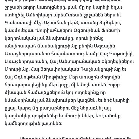
շրջանի
բոլոր
կառոյցները
,
բան
մը
որ
կարելի
եղաւ
ստեղծել
Ամերիկայի
արեւմտեան
շրջանէն
ներս
եւ
Գանատայի
մէջ
:
Այսուհանդերձ
,
առանց
ձգձգելու
,
կազմուեցաւ
“
Սուրիահայերու
Օգնութեան
Ֆոնտ
“
ի
կեդրոնական
յանձնախումբը
,
որուն
իրենց
անվերապահ
մասնակցութիւնը
բերին
Ազգային
Առաջնորդարանիս
հովանաւորութեամբ
Հայ
Կաթողիկէ
Առաջնորդարանը
,
Հայ
Աւետարանական
Եկեղեցիներու
Միութիւնը
,
Հայ
Յեղափոխական
Դաշնակցութիւնը
եւ
Հայ
Օգնութեան
Միութիւնը
:
Մեր
առաջին
ժողովին
հրապարակեցինք
մեր
կոչը
,
միեւնոյն
ատեն
բոլոր
ծխական
համայնքներուն
կոչ
ուղղեցինք
որ
նմանօրինակ
յանձնախումբեր
կազմեն
,
եւ
եթէ
կարելի
ըլլայ
,
կարգ
մը
քաղաքներու
մէջ
ներառնել
այլ
կազմակերպութիւններ
եւ
միութիւններ
,
եթէ
անոնք
կամեցողութիւն
յայտնեն
:
Կեդրոնական
յանձնախումբին
առաջին
ժողովի