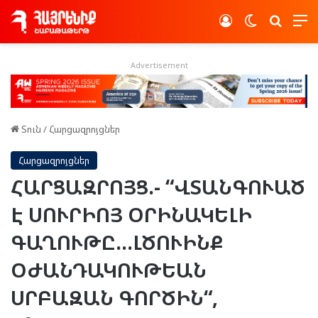
Log In
Switch skin
Որոնե
Advertisement
Տուն
/
Հարցազրոյցներ
Հարցազրոյցներ
ՀԱՐՑԱԶՐՈՅՑ.- “ՎՏԱՆԳՈՒԱԾ
Է ՍՈՒՐԻՈՅ ՕՐԻՆԱԿԵԼԻ
ԳԱՂՈՒԹԸ…ԼԾՈՒԻՆՔ
ՕԺԱՆԴԱԿՈՒԹԵԱՆ
ՍՐԲԱԶԱՆ ԳՈՐԾԻՆ“,