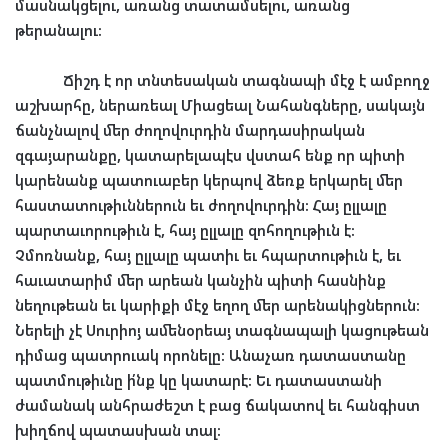
մասնակցելու
,
առանց
տատամսելու
,
առանց
թերանալու
:
Ճիշդ
է
որ
տնտեսական
տագնապի
մէջ
է
ամբողջ
աշխարհը
,
ներառեալ
Միացեալ
Նահանգները
,
սակայն
ճանչնալով
մեր
ժողովուրդին
մարդասիրական
զգայարանքը
,
կատարելապէս
վստահ
ենք
որ
պիտի
կարենանք
պատուաբեր
կերպով
ձեռք
երկարել
մեր
հաստատութիւններուն
եւ
ժողովուրդին
:
Հայ
ըլլալը
պարտաւորութիւն
է
,
հայ
ըլլալը
զոհողութիւն
է
:
Չմոռնանք
,
հայ
ըլլալը
պատիւ
եւ
հպարտութիւն
է
,
եւ
հաւատարիմ
մեր
արեան
կանչին
պիտի
հասնինք
նեղութեան
եւ
կարիքի
մէջ
եղող
մեր
արենակիցներուն
:
Ներելի
չէ
Սուրիոյ
ամենօրեայ
տագնապալի
կացութեան
դիմաց
պատրուակ
որոնելը
:
Անաչառ
դատաստանը
պատմութիւնը
ի՛նք
կը
կատարէ
:
Եւ
դատաստանի
ժամանակ
անհրաժեշտ
է
բաց
ճակատով
եւ
հանգիստ
խիղճով
պատասխան
տալ
: