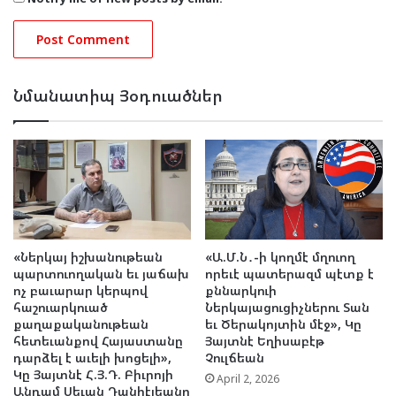
Նմանատիպ Յօդուածներ
«Ներկայ իշխանութեան
«Ա.Մ.Ն․-ի կողմէ մղուող
պարտուողական եւ յաճախ
որեւէ պատերազմ պէտք է
ոչ բաւարար կերպով
քննարկուի
հաշուարկուած
Ներկայացուցիչներու Տան
քաղաքականութեան
եւ Ծերակոյտին մէջ», Կը
հետեւանքով Հայաստանը
Յայտնէ Եղիսաբէթ
դարձել է աւելի խոցելի»,
Չուլճեան
Կը Յայտնէ Հ.Յ.Դ. Բիւրոյի
April 2, 2026
Անդամ Սեւան Դանիէլեանը