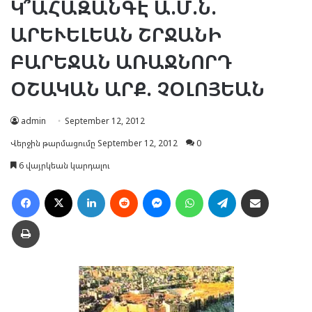
Կ՞ԱՀԱԶԱՆԳԷ Ա.Մ.Ն.
ԱՐԵՒԵԼԵԱՆ ՇՐՋԱՆԻ
ԲԱՐԵՋԱՆ ԱՌԱՋՆՈՐԴ
ՕՇԱԿԱՆ ԱՐՔ. ՉՕԼՈՅԵԱՆ
admin
September 12, 2012
Վերջին թարմացումը September 12, 2012
0
6 վայրկեան կարդալու
Facebook
X
LinkedIn
Reddit
Messenger
WhatsApp
Telegram
Ուղարկել նամակ
Տպել