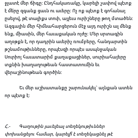
ջլատէ
մեր
ճիգը
:
Ընդհակառակը
,
կարելի
չափով
պէտք
է
մե՛րը
զգանք
ցաւն
ու
աւերը
:
Ոչ
ոք
պէտք
է
գոհանայ
ըսելով
,
թէ
տալիքս
տուի
,
այլեւս
ուրիշները
թող
մտածեն
:
Ազգային
մեր
հիմնահարցերուն
մէջ
այդ
ուրիշն
ալ
մենք
ենք
,
միասին
,
մեր
հաւաքական
ոյժը
:
Մեր
սրտագին
աղօթքն
է
,
որ
դադրին
աւերիչ
ռումբերը
,
հանդարտին
թշնամութիւնները
,
որպէսզի
որպէս
ասպնջական
Սուրիոյ
հաւատարիմ
քաղաքացիներ
,
սուրիահայերը
տքնին
խաղաղութեան
հաստատումին
եւ
վերաշինութեան
գործին
:
Եւ
մեր
աշխատանքը
շարունակել
`
այնքան
ատեն
որ
պէտք
է
:
Հ
.-
Գաղութին
յաւելեալ
տեղեկութիւններ
փոխանցելու
համար
,
կարելի՞
է
տեղեկացնել
թէ