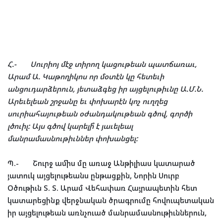
Հ
.-
Սուրիոյ
մէջ
տիրող
կացութեան
պատճառաւ
,
Արամ
Ա
.
Կաթողիկոս
որ
մօտէն
կը
հետեւի
անցուդարձերուն
,
յետաձգեց
իր
այցելութիւնը
Ա
.
Մ
.
Ն
.
Արեւելեան
շրջանը
եւ
փոխարէն
կոչ
ուղղեց
սուրիահայութեան
օժանդակութեան
գծով
,
գործի
լծուիլ
:
Այս
գծով
կարելի՞
է
յաւելեալ
մանրամասնութիւններ
փոխանցել
:
Պ
.-
Շուրջ
ամիս
մը
առաջ
Անթիլիաս
կատարած
յատուկ
այցելութեանս
ընթացքին
,
Նորին
Սուրբ
Օծութիւն
Տ
.
Տ
.
Արամ
Վեհափառ
Հայրապետին
հետ
կատարեցինք
վերջնական
ծրագրումը
հովուպետական
իր
այցելութեան
առնչուած
մանրամասնութիւններուն
,