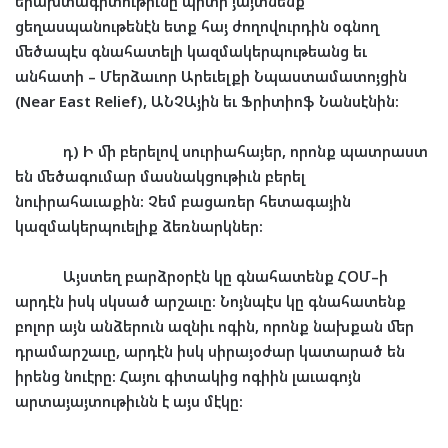
երախտագիտութիւնը
պիտի
յայտնենք
ցեղասպանութենէն
ետք
հայ
ժողովուրդին
օգնող
մեծապէս
գնահատելի
կազմակերպութեանց
եւ
անհատի
–
Մերձաւոր
Արեւելքի
Նպաստամատոյցին
(Near East Relief),
ԱՆՉԱյին
եւ
Ֆրիտիոֆ
Նանսէնին
:
դ
)
Ի
մի
բերելով
սուրիահայեր
,
որոնք
պատրաստ
են
մեծագումար
մասնակցութիւն
բերել
նուիրահաւաքին
:
Չեմ
բացառեր
հետագային
կազմակերպուելիք
ձեռնարկներ
:
Այստեղ
բարձրօրէն
կը
գնահատենք
ՀՕՄ
–
ի
արդէն
իսկ
սկսած
արշաւը
:
Նոյնպէս
կը
գնահատենք
բոլոր
այն
անձերուն
ազնիւ
ոգին
,
որոնք
նախքան
մեր
դրամարշաւը
,
արդէն
իսկ
սիրայօժար
կատարած
են
իրենց
նուէրը
:
Հայու
գիտակից
ոգիին
լաւագոյն
արտայայտութիւնն
է
այս
մէկը
: