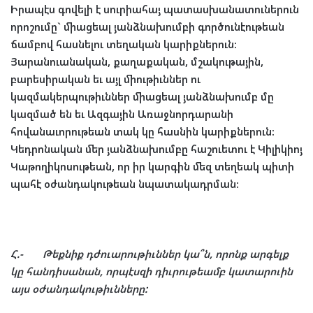
Իրապէս
գովելի
է
սուրիահայ
պատասխանատուներուն
որոշումը
`
միացեալ
յանձնախումբի
գործունէութեան
ճամբով
հասնելու
տեղական
կարիքներուն
:
Յարանուանական
,
քաղաքական
,
մշակութային
,
բարեսիրական
եւ
այլ
միութիւններ
ու
կազմակերպութիւններ
միացեալ
յանձնախումբ
մը
կազմած
են
եւ
Ազգային
Առաջնորդարանի
հովանաւորութեան
տակ
կը
հասնին
կարիքներուն
:
Կեդրոնական
մեր
յանձնախումբը
հաշուետու
է
Կիլիկիոյ
Կաթողիկոսութեան
,
որ
իր
կարգին
մեզ
տեղեակ
պիտի
պահէ
օժանդակութեան
նպատակադրման
:
Հ
.-
Թեքնիք
դժուարութիւններ
կա՞ն
,
որոնք
արգելք
կը
հանդիսանան
,
որպէսզի
դիւրութեամբ
կատարուին
այս
օժանդակութիւնները
: