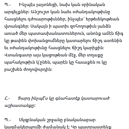
Պ
.-
Ինչպէս
յայտնեցի
,
նախ
կան
օրինական
արգելքներ
:
Անշուշտ
կան
նաեւ
օժանդակութիւնը
հասցնելու
դժուարութիւններ
,
ինչպէս
`
երթեւեկութեան
վտանգներ
:
Սակայն
ի
պատիւ
զոհողութիւն
յանձն
առած
մեր
պատասխանատուներուն
,
անոնք
ամէն
ճիգ
կը
թափեն
փոխանցումները
կատարելու
ճիշդ
ատենին
եւ
օժանդակութիւնը
հասցնելու
ճիշդ
կարիքին
:
Վտանգաւոր
այս
կացութեան
մէջ
,
մեր
տղաքը
պահակութիւն
կ՛ընեն
,
պարէն
կը
հաւաքեն
ու
կը
բաշխեն
ժողովուրդին
:
Հ
.-
Ցարդ
ինչպէ՞ս
կը
գնահատէք
կատարուած
աշխատանքը
:
Պ
.-
Սկզբնական
շրջանը
բնականաբար
կազմակերպումի
ժամանակ
է
:
Կը
պատրաստենք