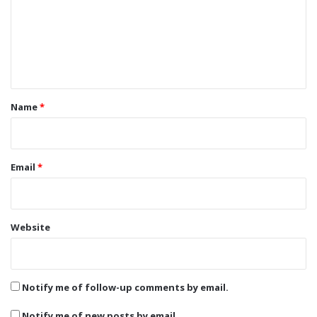
m
e
n
t
*
Name
*
Email
*
Website
Notify me of follow-up comments by email.
Notify me of new posts by email.