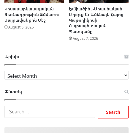
Կիսասարկաւագական
էջմիածին․-Միասնական
Ձեռնադրութիւն Զմմառու
Աղօթք Եւ Ամենայն Հայոց
Մայրավանքին Մէջ
Կաթողիկոսի
Հայրապետական
August 8, 2026
Պատգամը
August 7, 2026
Արխիւ
Արխիւ
Փնտռել
Search
for: