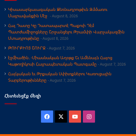
Կիսասարկաւագական Ձեռնադրութիւն Զմմառու
Մայրավանքին Մէջ
August 8, 2026
Հայ Դատը Կը Դատապարտէ Պաքուի Դէմ
Պատժամիջոցները Շրջանցելու Թրամփի Վարչակազմին
Մտադրութիւնը
August 8, 2026
ԹՈՒՐՔԻՈՅ ՇՈՒՐՋ
August 7, 2026
էջմիածին․-Միասնական Աղօթք Եւ Ամենայն Հայոց
Կաթողիկոսի Հայրապետական Պատգամը
August 7, 2026
Հայկական եւ Թրքական Սփիւռքներու Կառուցային
Տարբերութիւնները
August 7, 2026
Հետեւեցէ՛ք մեզի
Facebook
X
YouTube
Instagram