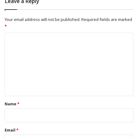
Leave a Reply
Your email address will not be published.
Required fields are marked
*
C
o
m
m
e
n
t
*
Name
*
Email
*