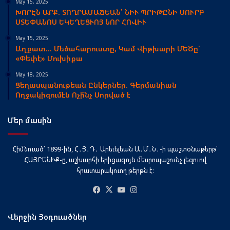
May 15, 2025
ԽՈՐԷՆ ԱՐՔ. ՏՈՂՐԱՄԱՃԵԱՆ՝ ՆԻՒ ՊՐԻԹԸՆԻ ՍՈՒՐԲ
ՍՏԵՓԱՆՈՍ ԵԿԵՂԵՑՒՈՅ ՆՈՐ ՀՈՎԻՒ
May 15, 2025
Աղքատ… Մեծահարուստը, Կամ Վիթխարի ՄԵԾը՝
«Փեփէ» Մուխիքա
May 18, 2025
Ցեղասպանութեան Ընկերներ. Գերմանիան
Ողջակիզումէն Ոչի՞նչ Սորված է
Մեր մասին
Հիմնուած՝ 1899-ին, Հ․Յ․Դ․ Արեւելեան Ա․Մ․Ն․-ի պաշտօնաթերթ՝
ՀԱՅՐԵՆԻՔ-ը, աշխարհի երիցագոյն մեսրոպաշունչ լեզուով
հրատարակուող թերթն է։
Facebook
X
YouTube
Instagram
Վերջին Յօդուածներ