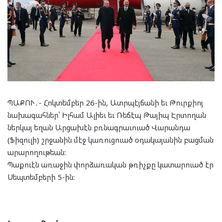
ՊԱՔՈՒ․- Հոկտեմբեր 26-ին, Ատրպէյճանի եւ Թուրքիոյ
նախագահներ՝ Իլհամ Ալիեւ եւ Ռեճէպ Թայիպ Էրտողան
ներկայ եղան Արցախէն բռնագրաւուած Վարանդա
(Ֆիզուլի) շրջանին մէջ կառուցուած օդակայանին բացման
արարողութեան:
Պաքուէն առաջին փորձառական թռիչքը կատարուած էր
Սեպտեմբերի 5-ին: