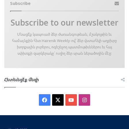
Subscribe
Subscribe to our newsletter
Մնացէ՛ք կապուած ձեր ժառանգութեան, մշակոյթին եւ
համայնքին հետ Hairenik Weekly-ով՝ ձեր վստահելի աղբիւրը
խորքային լուրերու, ոգեշնչող պատմութիւններու եւ հայ
սփիւռքի զարկերակը՝ ուղիղ ձեր սրան ներածողին մէջ։
Հետեւեցէ՛ք մեզի
Facebook
X
YouTube
Instagram