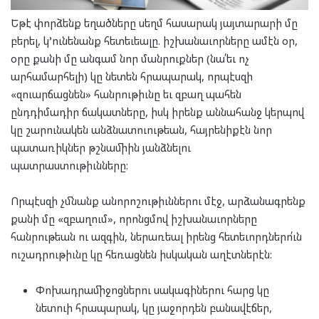
Եթէ փորձենք եղածները սեղմ հասարակ յայտարարի մը
բերել, կ’ունենանք հետեւեալը. իշխանաւորները ամէն օր,
օրը քանի մը անգամ նոր մանրուքներ (նա՛եւ ոչ
արհամարհելի) կը նետեն հրապարակ, որպէսզի
«զուարճացնեն» հանրութիւնը եւ զբաղ պահեն
ընդդիմադիր ճակատները, իսկ իրենք աննահանջ կերպով
կը շարունակեն անձնատուութեան, հայրենիքէն նոր
պատառիկներ թշնամիին յանձնելու
պատրաստութիւնները:
Որպէսզի չմնանք անորոշութիւններու մէջ, արձանագրենք
քանի մը «զբաղում», որոնցմով իշխանաւորները
հանրութեան ու ազգին, ներառեալ իրենց հետեւորդներո՛ւն
ուշադրութիւնը կը հեռացնեն իսկական աղէտներէն:
Փոխադրամիջոցներու սակագիներու հարց կը
նետուի հրապարակ, կը յաջորդեն բանավէճեր,