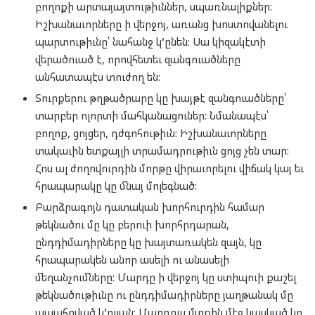
բողոքի արտայայտութիւններ, սպառնալիքներ:
Իշխանաւորները ի վերջոյ, առանց խոստովանելու
պարտութիւնը՝ նահանջ կ’ընեն: Սա կիզակէտի
վերածուած է, որովհետեւ զանգուածները
անհատապէս տուժող են:
Տուրքերու թղթածրարը կը խայթէ զանգուածները՝
տարբեր ոլորտի մահկանացուներ: Նմանապէս՝
բողոք, ցոյցեր, դժգոհութիւն: Իշխանաւորները
տակաւին ետքայլի տրամադրութիւն ցոյց չեն տար:
Հոս ալ ժողովուրդին մորթը վիրաւորելու վիճակ կայ եւ
հրապարակը կը մնայ մոլեգնած:
Բարձրագոյն դատական խորհուրդին համար
թեկնածու մը կը բերուի խորհրդարան,
ընդդիմադիրները կը խայտառակեն զայն, կը
հրապարակեն անոր ասելի ու անասելի
մեղանչումները: Մարդը ի վերջոյ կը ստիպուի քաշել
թեկնածութիւնը ու ընդդիմադիրները յաղթանակ մը
ապահոված կ’ըլլան: Մարդուս մտքին մէջ կասկած կը