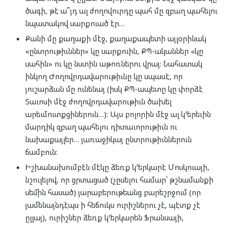
ծագի, թէ ա՞յդ ալ ժողովուրդը պահ մը զբաղ պահելու
նպատակով սարքուած էր…
Քանի մը քաղաքի մէջ, քաղաքապետի այլօրինակ
«ընտրութիւններ» կը սարքուին, ՔՊ-ականներ «կը
սահին» ու կը նստին աթոռներու վրայ: Նահատակ
ինկող Ժողովրդավարութիւնը կը սպասէ, որ
յուշարձան մը ունենայ (իսկ ՔՊ-ապետը կը փորձէ
Տաւոսի մէջ ժողովրդավարութիւն ծախել
արեւմուտքցիներուն…): Այս բոլորին մէջ ալ կ’երեւին
մարդիկ զբաղ պահելու դիտաւորութիւն ու
նախաքայլեր… յառաջիկայ ընտրութիւններուն
ճամբուն:
Իշխանախումբէն մէկը ձեռք կ’երկարէ Մոսկուայի,
նշուլելով, որ ցրտացած (չըսելու համար՝ թշնամանքի
սեմին հասած) յարաբերութեանց բարեշրջում (որ
յամենայնդէպս ի հեճուկս ուրիշներու չէ, պէտք չէ
ըլլայ), ուրիշներ ձեռք կ’երկարեն Ֆրանսայի,