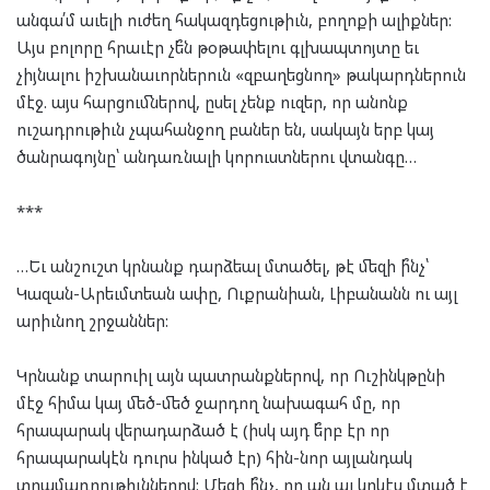
անգա՛մ աւելի ուժեղ հակազդեցութիւն, բողոքի ալիքներ:
Այս բոլորը հրաւէր չե՞ն թօթափելու գլխապտոյտը եւ
չիյնալու իշխանաւորներուն «զբաղեցնող» թակարդներուն
մէջ. այս հարցումներով, ըսել չենք ուզեր, որ անոնք
ուշադրութիւն չպահանջող բաներ են, սակայն երբ կայ
ծանրագոյնը՝ անդառնալի կորուստներու վտանգը…
***
…Եւ անշուշտ կրնանք դարձեալ մտածել, թէ մեզի ի՞նչ՝
Կազան-Արեւմտեան ափը, Ուքրանիան, Լիբանանն ու այլ
արիւնող շրջաններ:
Կրնանք տարուիլ այն պատրանքներով, որ Ուշինկթընի
մէջ հիմա կայ մեծ-մեծ ջարդող նախագահ մը, որ
հրապարակ վերադարձած է (իսկ այդ ե՞րբ էր որ
հրապարակէն դուրս ինկած էր) հին-նոր այլանդակ
տրամադրութիւններով: Մեզի ի՞նչ, որ ան ալ կրկէս մտած է