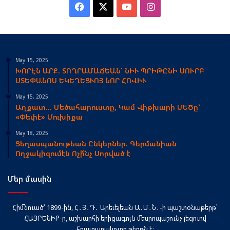
Facebook
X
YouTube
Instagram
May 15, 2025
ԽՈՐԷՆ ԱՐՔ. ՏՈՂՐԱՄԱՃԵԱՆ՝ ՆԻՒ ՊՐԻԹԸՆԻ ՍՈՒՐԲ
ՍՏԵՓԱՆՈՍ ԵԿԵՂԵՑՒՈՅ ՆՈՐ ՀՈՎԻՒ
May 15, 2025
Աղքատ… Մեծահարուստը, Կամ Վիթխարի ՄԵԾը՝
«Փեփէ» Մուխիքա
May 18, 2025
Ցեղասպանութեան Ընկերներ. Գերմանիան
Ողջակիզումէն Ոչի՞նչ Սորված է
Մեր մասին
Հիմնուած՝ 1899-ին, Հ․Յ․Դ․ Արեւելեան Ա․Մ․Ն․-ի պաշտօնաթերթ՝
ՀԱՅՐԵՆԻՔ-ը, աշխարհի երիցագոյն մեսրոպաշունչ լեզուով
հրատարակուող թերթն է։