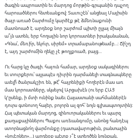
ծագին ապրուստին եւ մարդոց մորթին-գրպանին դպչող
հարուածներու հետեւանքով: Տաւուշէն՝ անցեալ Մայիսին
ծայր առած Շարժումը կարծէք թէ ձմեռնաքունի
մատնուած է. արդեօք նոր շարժում պիտի ըլլայ միայն
ա՞յն ատեն, երբ հողային նոր կորուստներ իրականանան,
«Գնա՛, մեռի՛ր, եկո՛ւր, սիրեմ» տրամաբանութեամբ…: Ճի՛շդ
է, այդ շարժումին ղեկը չէ թողլքուած, բայց…
Ու հարց կը ծագի. հայուն համար, արդեօք սակագիներու
եւ տուրքերու՝ այլապէս դիւրին դարմանելի տագնապները
աւելի՞ ծանրակշիռ են, թէ՞ հայրենիքի հողերէն մաս առ
մաս կորուստները, սկսելով Արցախէն (ու երբ ՀԱՅ
կ’ըսենք, ի մտի ունինք նաեւ Հայաստանի սահմաններէն
դուրս գտնուող հայեր, բոլորն ալ զոհ՝ նոյն գլխապտոյտին):
Հայ պետական մարդոց, զինուորականներու եւ պարզ
քաղաքայիններու Պաքու առեւանգումը, անոնց հանդէպ
ստորնացնո՛ղ վարմունքը (դատավարութիւն, բանտային
«նուէրներ»…) արդեօք պէտք չ՞է ստեղծեն նոյնքան,