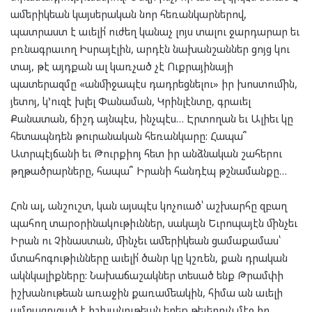
ամերիկեան կայսերական նոր հեռանկարներով,
պատրաստ է աւելի՛ ուժեղ կանաչ լոյս տալու ջարդարար եւ
բռնագրաւող Իսրայէլին, արդէն նախանշաններ ցոյց կու
տայ, թէ այդքան ալ կառչած չէ Ուքրայինայի
պատերազմը «անմիջապէս դադրեցնելու» իր խոստումին,
յետոյ, կ’ուզէ խլել Փանաման, Կրինլէնտը, գրաւել
Քանատան, ճիշդ այնպէս, ինչպէս… Էրտողան եւ Ալիեւ կը
հետապնդեն թուրանական հեռանկարը: Հապա՞
Ատրպէյճանի եւ Թուրքիոյ հետ իր անձնական շահերու
թղթածրարները, հապա՞ Իրանի հանդէպ թշնամանքը…
Հոն ալ, անշուշտ, կան այսպէս կոչուած՝ աշխարհը զբաղ
պահող տարօրինակութիւններ, սակայն Եւրոպայէն մինչեւ
Իրան ու Չինաստան, մինչեւ ամերիկեան ցամաքամաս՝
մտահոգութիւնները աւելի՛ ծանր կը կշռեն, քան դրական
ակնկալիքները: Նախաճաշակներ տեսած ենք Թրամփի
իշխանութեան առաջին քառամեակին, հիմա ան աւելի
ամրացուցած է իշխանութեան երեք թեւերուն մէջ իր