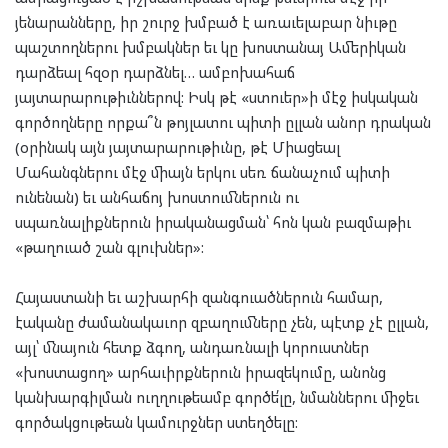
յենարանները, իր շուրջ խմբած է առաւելաբար նիւթը
պաշտողներու խմբակներ եւ կը խոստանայ Ամերիկան
դարձեալ հզօր դարձնել… ամբոխահաճ
յայտարարութիւններով: Իսկ թէ «ստուեր»ի մէջ իսկական
գործողները որքա՞ն թոյլատու պիտի ըլլան անոր դրական
(օրինակ այն յայտարարութիւնը, թէ Միացեալ
Մահանգներու մէջ միայն երկու սեռ ճանաչում պիտի
ունենան) եւ անհաճոյ խոստումներուն ու
սպառնալիքներուն իրականացման՝ հոն կան բազմաթիւ
«թաղուած շան գլուխներ»:
Հայաստանի եւ աշխարհի զանգուածներուն համար,
էականը ժամանակաւոր զբաղումները չեն, պէտք չէ ըլլան,
այլ՝ մնայուն հետք ձգող, անդառնալի կորուստներ
«խոստացող» արհաւիրքներուն իրազեկումը, անոնց
կանխարգիլման ուղղութեամբ գործե՛լը, նմաններու միջեւ
գործակցութեան կամուրջներ ստեղծելը: