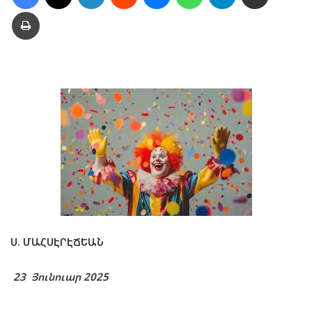
Տպել
Ս. ՄԱՀՍԷՐԷՃԵԱՆ
23 Յունուար 2025