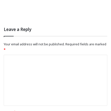
Leave a Reply
Your email address will not be published.
Required fields are marked
*
C
o
m
m
e
n
t
*