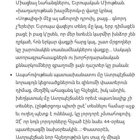
Միացեալ Նահանգներու, Եւրոպական Միութեան.
«խաղաղութեան խաչմերուկ»ը վաղը կրնայ
«Սոթպիզ»ի մէջ ալ աճուրդի դրուիլ, բայց… գնորդ
չ’երեւիր: Եւրոպա վազելու տենդ մը կայ, երբ դիմացէն
բացէ ի բաց կ’ըսեն, որ մեր ետեւէն կարմիր խնձոր չեն
ղրկած, հոն երկար վազքի հարց կայ, շատ մրցողներ
կը շարունակեն տասնամեակներու վազքը… Սակայն
ստորագրահաւաքներն ու խորհրդարանական
քննարկումները զբաղումի լայն դաշտեր կը բանան:
Ապահովութեան պատասխանատու մը Ատրպէյճանի
նորագոյն կեցուածքներուն եւ զինումի փաստերուն
դիմաց, մեղմի՜կ ահազանգ կը հնչեցնէ, իսկ անդին,
խեղկատակ մը Ատրպէյճանէն որեւէ սպառնալիք չի
տեսներ, (ընթերցողս պիտի ըսէ՝ տեսնելու համար աչք
եւ ուղեղ պէտք է ունենալ), կը յորդորէ չմտահոգուիլ.
Չէ՞ որ նոյն յորդորները հնչած էին նաեւ 44-օրեայ
պատերազմի նախօրեակին…: Փաստօրէն,
Ատրպէյճան նոր հնչեղութիւն կու տայ ո՛չ միայն