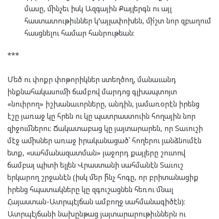
մասը, մինչեւ իսկ Ազգային Քայլերգն ու այլ
հաստատութիւններ կ’այլափոխեն, մի՛շտ նոր զբաղում
հասցնելու համար հանրութեան:
***
Մեծ ու փոքր փոթորիկներ ստեղծող, մանաւանդ
ինքնահակասումի ճամբով մարդոց գլխապտոյտ
«նուիրող» իշխանաւորները, անդին, յամառօրէն իրենց
էշը յառաջ կը հրեն ու կը պատրաստուին հողային նոր
զիջումներու: Ճակատաբաց կը յայտարարեն, որ Տաւուշի
մէջ ամիսներ առաջ իրականացած՝ հողերու յանձնումէն
ետք, «սահմանազատման» յաջորդ քայլերը շուտով
ճամբայ պիտի ելլեն Վրաստանի սահմանէն Տաւուշ
երկարող շրջանէն (իսկ մեր ի՞նչ հոգը, որ բրիտանացիք
իրենց հպատակները կը զգուշացնեն հեռու մնալ
Հայաստան-Ատրպէյճան ամբողջ սահմանագիծէն):
Ատրպէյճանի նախընթաց յայտարարութիւններն ու