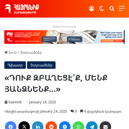
Log In
Switch skin
Որոնե
Advertisement
Տուն
/
Յօդուածներ
Գլխաւոր
Յօդուածներ
«ԴՈՒՔ ԶԲԱՂԵՑԷ՛Ք, ՄԵՆՔ
ՅԱՆՁՆԵՆՔ…»
hairenik
January 24, 2025
Վերջին թարմացումը January 24, 2025
0
4 վայրկեան կարդալու
Facebook
X
LinkedIn
Reddit
Messenger
WhatsApp
Telegram
Ուղարկել նամակ