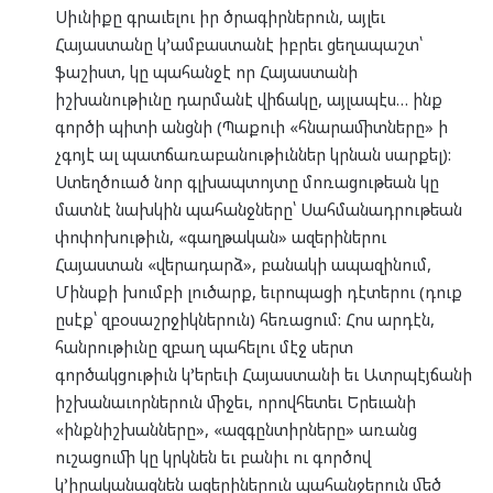
Սիւնիքը գրաւելու իր ծրագիրներուն, այլեւ
Հայաստանը կ’ամբաստանէ իբրեւ ցեղապաշտ՝
ֆաշիստ, կը պահանջէ որ Հայաստանի
իշխանութիւնը դարմանէ վիճակը, այլապէս… ինք
գործի պիտի անցնի (Պաքուի «հնարամիտները» ի
չգոյէ ալ պատճառաբանութիւններ կրնան սարքել):
Ստեղծուած նոր գլխապտոյտը մոռացութեան կը
մատնէ նախկին պահանջները՝ Սահմանադրութեան
փոփոխութիւն, «գաղթական» ազերիներու
Հայաստան «վերադարձ», բանակի ապազինում,
Մինսքի խումբի լուծարք, եւրոպացի դէտերու (դուք
ըսէք՝ զբօսաշրջիկներուն) հեռացում: Հոս արդէն,
հանրութիւնը զբաղ պահելու մէջ սերտ
գործակցութիւն կ’երեւի Հայաստանի եւ Ատրպէյճանի
իշխանաւորներուն միջեւ, որովհետեւ Երեւանի
«ինքնիշխանները», «ազգընտիրները» առանց
ուշացումի կը կրկնեն եւ բանիւ ու գործով
կ’իրականացնեն ազերիներուն պահանջերուն մեծ