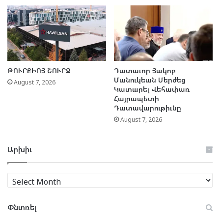
ԹՈՒՐՔԻՈՅ ՇՈՒՐՋ
Դատաւոր Յակոբ
Մանուկեան Մերժեց
August 7, 2026
Կատարել Վեհափառ
Հայրապետի
Դատավարութիւնը
August 7, 2026
Արխիւ
Արխիւ
Փնտռել