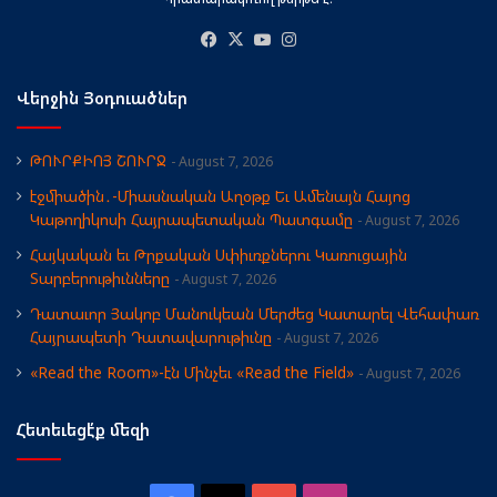
Facebook
X
YouTube
Instagram
Վերջին Յօդուածներ
ԹՈՒՐՔԻՈՅ ՇՈՒՐՋ
August 7, 2026
էջմիածին․-Միասնական Աղօթք Եւ Ամենայն Հայոց
Կաթողիկոսի Հայրապետական Պատգամը
August 7, 2026
Հայկական եւ Թրքական Սփիւռքներու Կառուցային
Տարբերութիւնները
August 7, 2026
Դատաւոր Յակոբ Մանուկեան Մերժեց Կատարել Վեհափառ
Հայրապետի Դատավարութիւնը
August 7, 2026
«Read the Room»-էն Մինչեւ «Read the Field»
August 7, 2026
Հետեւեցէ՛ք մեզի