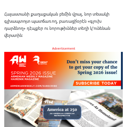
Հայաստանի քաղաքական բեմին վրայ, նոր տեսակի
գլխապտոյտ պատճառող, բառացի՛օրէն «գլուխ
դարձնող» դէպքեր ու նորութիւններ տեղի կ’ունենան
վերստին:
Advertisement