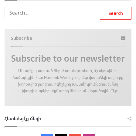
Search
for:
Subscribe
Subscribe to our newsletter
Մնացէ՛ք կապուած ձեր ժառանգութեան, մշակոյթին եւ
համայնքին հետ Hairenik Weekly-ով՝ ձեր վստահելի աղբիւրը
խորքային լուրերու, ոգեշնչող պատմութիւններու եւ հայ
սփիւռքի զարկերակը՝ ուղիղ ձեր սրան ներածողին մէջ։
Հետեւեցէ՛ք մեզի