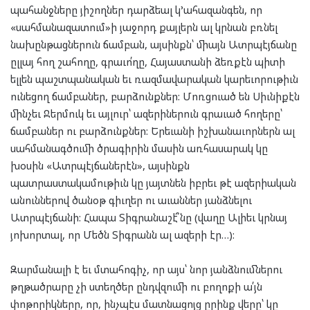
պահանջները յիշողներ դարձեալ կ’ահազանգեն, որ
«սահմանազատում»ի յաջորդ քայլերն ալ կրնան բռնել
նախընթացներուն ճամբան, այսինքն՝ միայն Ատրպէյճանը
ըլլայ հող շահողը, գրաւո՛ղը, Հայաստանի ձեռքէն պիտի
ելլեն պաշտպանական եւ ռազմավարական կարեւորութիւն
ունեցող ճամբաներ, բարձունքներ: Մոռցուած են Սիւնիքէն
մինչեւ Ջերմուկ եւ այլուր՝ ազերիներուն գրաւած հողերը՝
ճամբաներ ու բարձունքներ: Երեւանի իշխանաւորներն ալ
սահմանագծումի ծրագիրին մասին առհասարակ կը
խօսին «Ատրպէյճաներէն», այսինքն
պատրաստակամութիւն կը յայտնեն իբրեւ թէ ազերիական
անուններով ծանօթ գիւղեր ու աւաններ յանձնելու
Ատրպէյճանի: Հապա Տիգրանաշէ՞նը (վաղը Ալիեւ կրնայ
յոխորտալ, որ Մեծն Տիգրանն ալ ազերի էր…):
Զարմանալի է եւ մտահոգիչ, որ այս՝ նոր յանձնումներու
թղթածրարը չի ստեղծեր ընդվզումի ու բողոքի ա՛յն
փոթորիկները, որ, ինչպէս մատնացոյց ըրինք վերը՝ կը