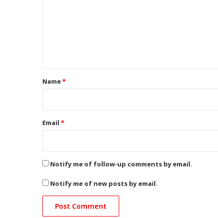
m
m
e
n
t
*
Name
*
Email
*
Notify me of follow-up comments by email.
Notify me of new posts by email.