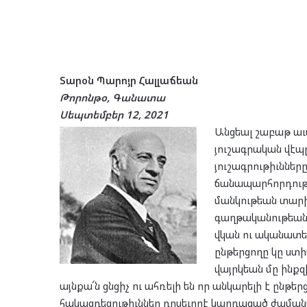
Տարօն Պարոյր Հալլաճեան
Թորոնթօ, Գանատա
Սեպտեմբեր 12, 2021
Անցեալ շաբաթ աւ
յուշագրական վէպ
յուշագրութիւնները
ճանապարհորդութե
մանկութեան տարի
գաղթականութեան 
վկան ու ականատես
ընթերցողը կը ստի
վայրկեան մը ինքզ
այնքա՜ն ցնցիչ ու ահռելի են որ անկարելի է ընթե
հակազդեցութիւններ դրսեւորէ կարդացած ժամանա