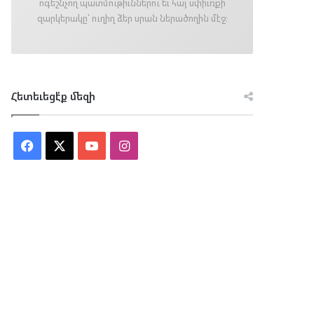
ոգեշնչող պատմութիւններու եւ հայ սփիւռքի
զարկերակը՝ ուղիղ ձեր սրան ներածողին մէջ։
Հետեւեցէ՛ք մեզի
Facebook
X
YouTube
Instagram