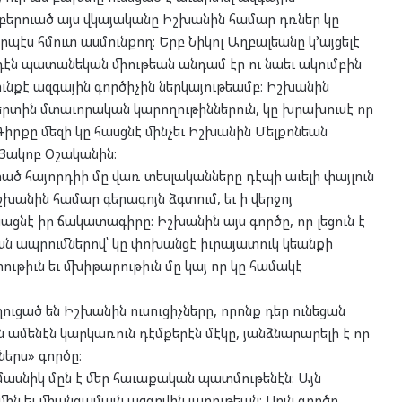
 բերուած այս վկայականը Իշխանին համար դռներ կը
պէս հմուտ ասմունքող։ Երբ Նիկոլ Աղբալեանը կ՚այցելէ
դէն պատանեկան միութեան անդամ էր ու նաեւ ակումբին
քէ ազգային գործիչին ներկայութեամբ։ Իշխանին
րտին մտաւորական կարողութիններուն, կը խրախուսէ որ
Գիրքը մեզի կը հասցնէ մինչեւ Իշխանին Մելքոնեան
 Յակոբ Օշականին։
ծ հայորդիի մը վառ տեսլականները դէպի աւելի փայլուն
խանին համար գերագոյն ձգտում, եւ ի վերջոյ
ցնէ իր ճակատագիրը։ Իշխանին այս գործը, որ լեցուն է
զան ապրումներով՝ կը փոխանցէ իւրայատուկ կեանքի
ութիւն եւ մխիթարութիւն մը կայ որ կը համակէ
ուցած են Իշխանին ուսուցիչները, որոնք դեր ունեցան
 ամենէն կարկառուն դէմքերէն մէկը, յանձնարարելի է որ
ներս» գործը։
մասնիկ մըն է մեր հաւաքական պատմութենէն։ Այն
ին եւ միանգամայն ազգովին յարութեան։ Սոյն գործը