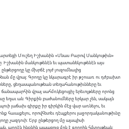
արտեցի Մուշեղ Իշխանին «Մնաս Բարով Մանկութիւն»
ը։ Իշխանին մանկութենէն եւ պատանեկութենէն այս
 ընթերցողը կը մխրճէ յոյժ յուզումնալից
ան մը վրայ։ Գրողը կը նկարագրէ իր թշուառ ու դժբախտ
ները, ցեղասպանութեան տեղահանութիւնները եւ
ճանապարհին վրայ սահմռկեցուցիչ երեւոյթները որոնց
ը եղաւ ան։ Գիրքին բաժանումները երկար չեն, սակայն
պուի յաճախ գիրքը իր գիրկին մէջ վար առնելու, եւ
ինք հաւաքելու, որովհետեւ դէպքերու յաջորդականութիւնը
րցողը չազդուի։ Երբ ընթերցող մը այսպիսի
կ, արդէն ինքնին ապացոյց մըն է գրողին հմտութեան։