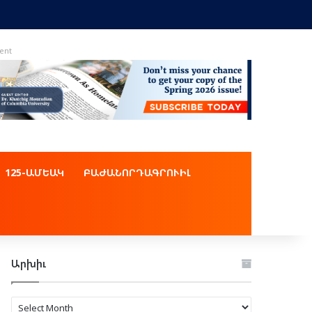
ent
125-ԱՄԵԱԿ
ԲԱԺԱՆՈՐԴԱԳՐՈՒԻԼ
Արխիւ
Արխիւ