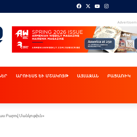
Facebook
X
YouTube
Instagram
Advertisem
ՆԵՐ
ԱՐՈՒԵՍՏ ԵՒ ՄՇԱԿՈՅԹ
ԱՅԼԱԶԱՆ
ԲԱՑԱՌԻԿ
աս Բարով Մանկութիւն»