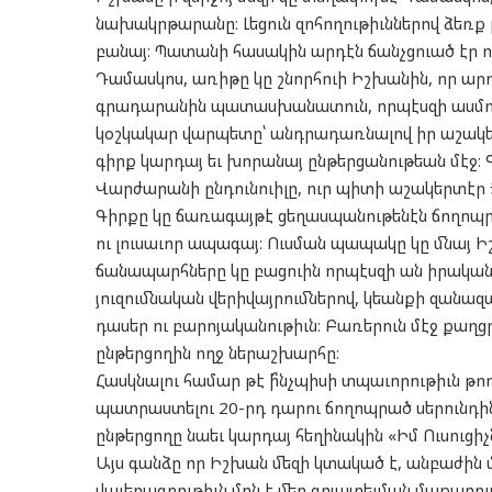
նախակրթարանը։ Լեցուն զոհողութիւններով ձեռք
բանայ։ Պատանի հասակին արդէն ճանչցուած էր որ
Դամասկոս, առիթը կը շնորհուի Իշխանին, որ ար
գրադարանին պատասխանատուն, որպէսզի ասմուն
կօշկակար վարպետը՝ անդրադառնալով իր աշակե
գիրք կարդայ եւ խորանայ ընթերցանութեան մէջ։ 
Վարժարանի ընդունուիլը, ուր պիտի աշակերտէր
Գիրքը կը ճառագայթէ ցեղասպանութենէն ճողոպրա
ու լուսաւոր ապագայ։ Ուսման պապակը կը մնայ Իշ
ճանապարհները կը բացուին որպէսզի ան իրականա
յուզումնական վերիվայրումներով, կեանքի զանա
դասեր ու բարոյականութիւն։ Բառերուն մէջ քաղցր
ընթերցողին ողջ ներաշխարհը։
Հասկնալու համար թէ ի՞նչպիսի տպաւորութիւն թող
պատրաստելու 20-րդ դարու ճողոպրած սերունդին
ընթերցողը նաեւ կարդայ հեղինակին «Իմ Ուսուցիչ
Այս գանձը որ Իշխան մեզի կտակած է, անբաժին 
վաւերագրութիւն մըն է մեր գոյատեւման մաքարում