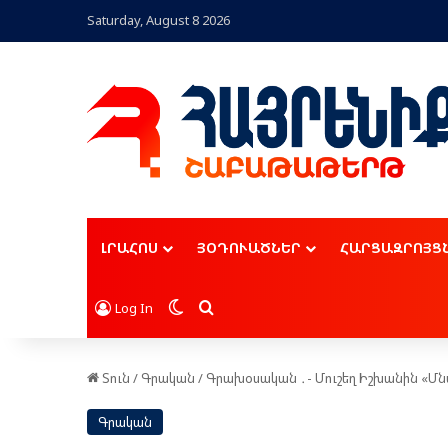
Saturday, August 8 2026
ԼՐԱՀՈՍ
ՅՕԴՈՒԱԾՆԵՐ
ՀԱՐՑԱԶՐՈՅՑ
Switch skin
Որոնել
Log In
Տուն
/
Գրական
/
Գրախօսական ․- Մուշեղ Իշխանին «Մն
Գրական