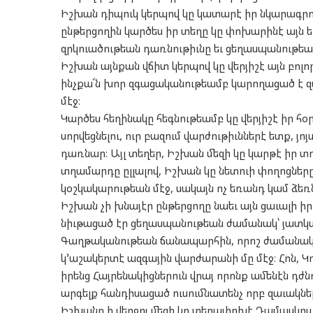
Իշխան դիպուկ կերպով կը կատարէ իր նկարագրութ
ընթերցողին կարծես իր տեղը կը փոխարինէ այն 
զրկուածութեան դառնութիւնը եւ ցեղասպանութեան
Իշխան այնքան վճիտ կերպով կը վերյիշէ այն բոլ
ինչքա՜ն խոր զգացականութեամբ կարողացած է զ
մէջ։
Կարծես հեղինակը հեգնութեամբ կը վերյիշէ իր հ
սորվեցնելու, ուր բազում վարժութիւններէ ետք, 
դառնար։ Այլ տեղեր, Իշխան մեզի կը կարթէ իր 
տղամարդը ըլլալով, Իշխան կը նետուի փողոցներ
կօշկակարութեան մէջ, սակայն ոչ եռանդ կամ ձեռն
Իշխան չի խնայէր ընթերցողը նաեւ այն ցաւալի իր
նիւթացած էր ցեղասպանութեան ժամանակ՝ յատկապ
Գաղթականութեան ճանապարհին, որոշ ժամանակամ
կ՚աշակերտէ ազգային վարժարանի մը մէջ։ Հոն, Կ
իրենց Հայրենակիցներուն վրայ որոնք ամենէն դժ
արգելք հանդիսացած ուսումնատենչ որբ զաւակներ
Իշխանը ի վերջոյ մեզի կը տեղափոխէ Դամասկոս,