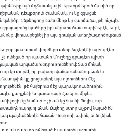
իւնները այն մղձաւանջային երեւոյթներուն մասին որ
եղերական դէպքերուն ժամանակ, ու կը զգացնէ
 կսկիծը։ Ընթերցողը նաեւ մերթ կը զարմանայ թէ ինչպէս
որ զգայացունց պահերը իր անչափահաս տարիներէն, եւ թէ
անոնք վերապրեցնել իր այս գրական ստեղծագործութեան
օրեղբօր կատարած փորձերը անոր հայերէնի այբուբէնը
յոյս չէ ունեցած որ պատանի Մուշեղը գրագէտ պիտի
տղայական արկածախնդրութիւններով։ Տան մինակ
ը ուր կը փորձէ իր բախտը վաճառականութեան եւ
հասութիւն կը ցուցաբերէ այս ոլորտներու մէջ։
ողութենէն, թէ հայերուն մէջ պարակտուածութիւն
էս քաղքենի եւ գաւառացի Հայերու միջեւ։
իջոցի մը համար Իշխան կը հասնի Պոլիս, ուր
ոստանդնուպոլսոյ բնակ Հայերը ստոր աչքով նայած են
նդակ պայմաններէն հասան Պոսֆորի ափին, եւ նոյնիսկ
ու։
 ուր ան բախտը ունեցած է աւարտել ազգային