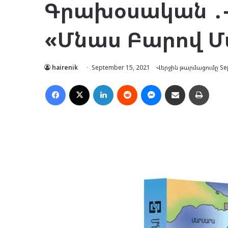
Գրախօսական ․-
«Մնաս Բարով Մ
hairenik
September 15, 2021
Վերջին թարմացումը Sep
Facebook
X
LinkedIn
Reddit
Messenger
Ուղարկել նամակ
Տպել