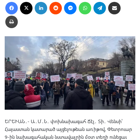
Facebook
X
LinkedIn
Reddit
Messenger
WhatsApp
Telegram
Ուղարկել նամակ
Տպել
ԵՐԵՒԱՆ․- Ա․Մ․Ն․ փոխնախագահ Ճէյ․ Տի․ Վենսի՝
Հայաստան կատարած այցելութեան առիթով, Փետրուար
9-ին նախագահական նստավայրին մօտ տեղի ունեցաւ