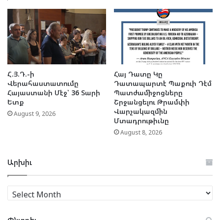
Հ.Յ.Դ.-ի
Հայ Դատը Կը
Վերահաստատումը
Դատապարտէ Պաքուի Դէմ
Հայաստանի Մէջ՝ 36 Տարի
Պատժամիջոցները
Ետք
Շրջանցելու Թրամփի
Վարչակազմին
August 9, 2026
Մտադրութիւնը
August 8, 2026
Արխիւ
Արխիւ