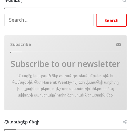
Փնտռել
Search
for:
Subscribe
Subscribe to our newsletter
Մնացէ՛ք կապուած ձեր ժառանգութեան, մշակոյթին եւ
համայնքին հետ Hairenik Weekly-ով՝ ձեր վստահելի աղբիւրը
խորքային լուրերու, ոգեշնչող պատմութիւններու եւ հայ
սփիւռքի զարկերակը՝ ուղիղ ձեր սրան ներածողին մէջ։
Հետեւեցէ՛ք մեզի