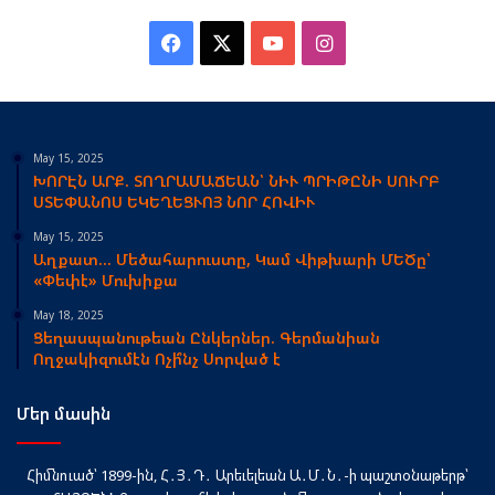
Facebook
X
YouTube
Instagram
May 15, 2025
ԽՈՐԷՆ ԱՐՔ. ՏՈՂՐԱՄԱՃԵԱՆ՝ ՆԻՒ ՊՐԻԹԸՆԻ ՍՈՒՐԲ
ՍՏԵՓԱՆՈՍ ԵԿԵՂԵՑՒՈՅ ՆՈՐ ՀՈՎԻՒ
May 15, 2025
Աղքատ… Մեծահարուստը, Կամ Վիթխարի ՄԵԾը՝
«Փեփէ» Մուխիքա
May 18, 2025
Ցեղասպանութեան Ընկերներ. Գերմանիան
Ողջակիզումէն Ոչի՞նչ Սորված է
Մեր մասին
Հիմնուած՝ 1899-ին, Հ․Յ․Դ․ Արեւելեան Ա․Մ․Ն․-ի պաշտօնաթերթ՝