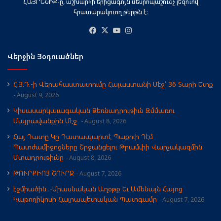
ՀԱՅՐԵՆԻՔ-ը, աշխարհի երիցագոյն մեսրոպաշունչ լեզուով
հրատարակուող թերթն է։
Facebook
X
YouTube
Instagram
Վերջին Յօդուածներ
Հ.Յ.Դ.-ի Վերահաստատումը Հայաստանի Մէջ՝ 36 Տարի Ետք
August 9, 2026
Կիսասարկաւագական Ձեռնադրութիւն Զմմառու
Մայրավանքին Մէջ
August 8, 2026
Հայ Դատը Կը Դատապարտէ Պաքուի Դէմ
Պատժամիջոցները Շրջանցելու Թրամփի Վարչակազմին
Մտադրութիւնը
August 8, 2026
ԹՈՒՐՔԻՈՅ ՇՈՒՐՋ
August 7, 2026
էջմիածին․-Միասնական Աղօթք Եւ Ամենայն Հայոց
Կաթողիկոսի Հայրապետական Պատգամը
August 7, 2026