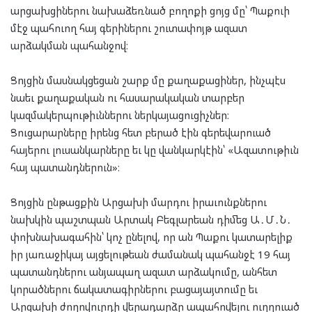
արցախցիներու նախաձեռնած բողոքի ցոյց մը՝ Պաքուի
մէջ պահուող հայ գերիներու շուտափոյթ ազատ
արձակման պահանջով։
Ցոյցին մասնակցեցան շարք մը քաղաքացիներ, ինչպէս
նաեւ քաղաքական ու հասարակական տարբեր
կազմակերպութիւններու ներկայացուցիչներ։
Ցուցարարները իրենց հետ բերած էին գերեվարուած
հայերու լուսանկարները եւ կը վանկարկէին՝ «Ազատութիւն
հայ պատանդներուն»։
Ցոյցին ընթացքին Արցախի մարդու իրաւունքներու
նախկին պաշտպան Արտակ Բեգլարեան դիմեց Ա․Մ․Ն․
փոխնախագահին՝ կոչ ընելով, որ ան Պաքու կատարելիք
իր յառաջիկայ այցելութեան ժամանակ պահանջէ 19 հայ
պատանդներու անյապաղ ազատ արձակումը, անհետ
կորածներու ճակատագիրներու բացայայտումը եւ
Արցախի ժողովուրդի վերադարձը ապահովելու ուղղուած