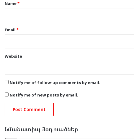
*
Name
*
Email
*
Website
Notify me of follow-up comments by email.
Notify me of new posts by email.
Նմանատիպ Յօդուածներ