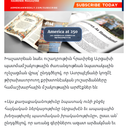
Խաչատրեան նաեւ ուշադրութիւն հրաւիրեց Արցախի
պատմամշակութային ժառանգութեան նպատակային
ոչնչացման վրայ՝ ընդգծելով, որ Ատրպէյճանի կողմէ
թիրախաւորուող քրիստոնէական յուշարձանները
համաշխարհային մշակութային արժէքներ են։
«
Այս քաղաքականութիւնը նպատակ ունի ջնջել
հայկական ներկայութիւնը Արցախէն եւ ապագային
խեղաթիւրել պատմական իրականութիւնը
», ըսաւ ան՝
ընդգծելով, որ առանց գերիներու ազատ արձակման եւ