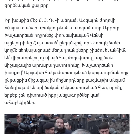
գործնական քայլերը։
Իր խօսքին մէջ Հ․Յ․Դ․-ի անդամ, Ազգային ժողովի
«Հայաստան» խմբակցութեան պատգամաւոր Արթուր
Խաչատրեան ողջունեց փոխնախագահ Վենսի
այցելութիւնը Հայաստան՝ ընդգծելով, որ Ատրպէյճանի
կողմէ ներկայացուած մեղադրանքները շինծու եւ անհիմն
են՝ վիրաւորելով ոչ միայն հայ ժողովուրդը, այլ նաեւ
միջազգային արդարադատութիւնը։ Խաչատրեանի
խօսքով՝ Արցախի հակամարտութեան կարգաւորման ողջ
ընթացքին միջազգային միջնորդները բազմաթիւ անգամ
հանդիպած են օրինական ղեկավարութեան հետ, որոնք
երբեք չեն դիտուած իբր յանցագործներ կամ
ահաբեկիչներ։