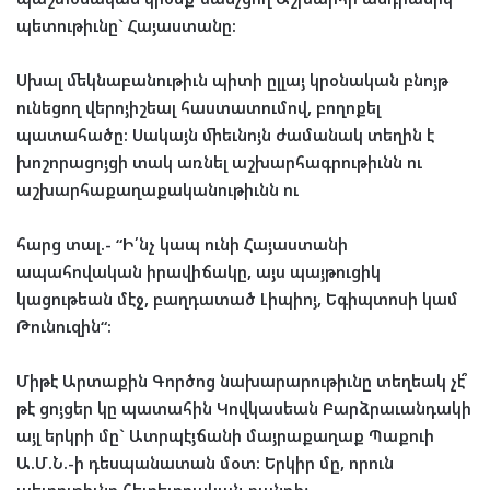
պետութիւնը` Հայաստանը:
Սխալ մեկնաբանութիւն պիտի ըլլայ կրօնական բնոյթ
ունեցող վերոյիշեալ հաստատումով, բողոքել
պատահածը: Սակայն միեւնոյն ժամանակ տեղին է
խոշորացոյցի տակ առնել աշխարհագրութիւնն ու
աշխարհաքաղաքականութիւնն ու
հարց տալ.- “Ի՛նչ կապ ունի Հայաստանի
ապահովական իրավիճակը, այս պայթուցիկ
կացութեան մէջ, բաղդատած Լիպիոյ, Եգիպտոսի կամ
Թունուզին“:
Միթէ Արտաքին Գործոց նախարարութիւնը տեղեակ չէ՞
թէ ցոյցեր կը պատահին Կովկասեան Բարձրաւանդակի
այլ երկրի մը` Ատրպէյճանի մայրաքաղաք Պաքուի
Ա.Մ.Ն.-ի դեսպանատան մօտ: Երկիր մը, որուն
պետութիւնը հետեւողական քանդիչ