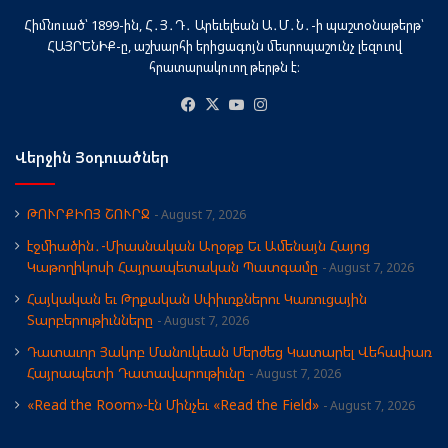
Հիմնուած՝ 1899-ին, Հ․Յ․Դ․ Արեւելեան Ա․Մ․Ն․-ի պաշտօնաթերթ՝
ՀԱՅՐԵՆԻՔ-ը, աշխարհի երիցագոյն մեսրոպաշունչ լեզուով
հրատարակուող թերթն է։
Facebook
X
YouTube
Instagram
Վերջին Յօդուածներ
ԹՈՒՐՔԻՈՅ ՇՈՒՐՋ
August 7, 2026
էջմիածին․-Միասնական Աղօթք Եւ Ամենայն Հայոց
Կաթողիկոսի Հայրապետական Պատգամը
August 7, 2026
Հայկական եւ Թրքական Սփիւռքներու Կառուցային
Տարբերութիւնները
August 7, 2026
Դատաւոր Յակոբ Մանուկեան Մերժեց Կատարել Վեհափառ
Հայրապետի Դատավարութիւնը
August 7, 2026
«Read the Room»-էն Մինչեւ «Read the Field»
August 7, 2026