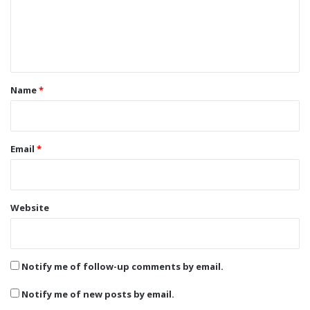
m
e
n
t
*
Name
*
Email
*
Website
Notify me of follow-up comments by email.
Notify me of new posts by email.