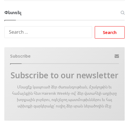
Փնտռել
Search
for:
Subscribe
Subscribe to our newsletter
Մնացէ՛ք կապուած ձեր ժառանգութեան, մշակոյթին եւ
համայնքին հետ Hairenik Weekly-ով՝ ձեր վստահելի աղբիւրը
խորքային լուրերու, ոգեշնչող պատմութիւններու եւ հայ
սփիւռքի զարկերակը՝ ուղիղ ձեր սրան ներածողին մէջ։