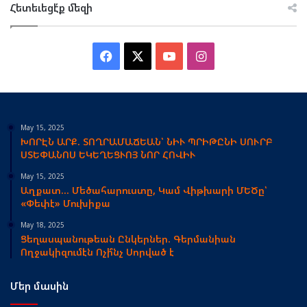
Հետեւեցէ՛ք մեզի
Facebook
X
YouTube
Instagram
May 15, 2025
ԽՈՐԷՆ ԱՐՔ. ՏՈՂՐԱՄԱՃԵԱՆ՝ ՆԻՒ ՊՐԻԹԸՆԻ ՍՈՒՐԲ
ՍՏԵՓԱՆՈՍ ԵԿԵՂԵՑՒՈՅ ՆՈՐ ՀՈՎԻՒ
May 15, 2025
Աղքատ… Մեծահարուստը, Կամ Վիթխարի ՄԵԾը՝
«Փեփէ» Մուխիքա
May 18, 2025
Ցեղասպանութեան Ընկերներ. Գերմանիան
Ողջակիզումէն Ոչի՞նչ Սորված է
Մեր մասին