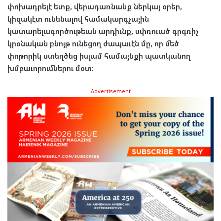
փոխադրելէ ետք, վերադառնանք ներկայ օրեր,
կիզակէտ ունենալով համակարգչային
կատարելագործութեան արդիւնք, սփռուած գրգռիչ
կրօնական բնոյթ ունեցող ժապաւէն մը, որ մեծ
փոթորիկ ստեղծեց իսլամ համայնքի պատկանող
խմբաւորումներու մօտ:
Advertisement