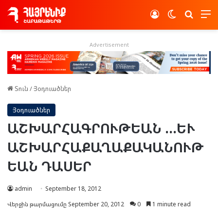
Log In
Switch skin
Որոնե
Advertisement
Տուն
/
Յօդուածներ
Յօդուածներ
ԱՇԽԱՐՀԱԳՐՈՒԹԵԱՆ …ԵՒ
ԱՇԽԱՐՀԱՔԱՂԱՔԱԿԱՆՈՒԹ
ԵԱՆ ԴԱՍԵՐ
admin
September 18, 2012
Վերջին թարմացումը September 20, 2012
0
1 minute read