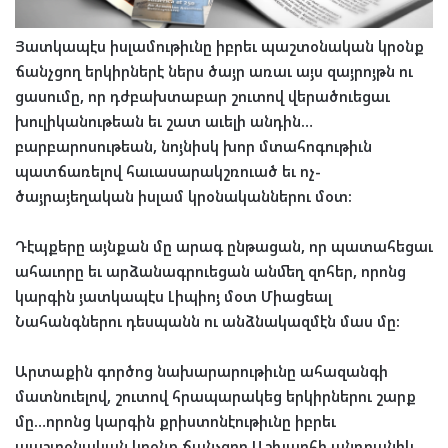
Յատկապէս իսլամութիւնը իբրեւ պաշտօնական կրօնք
ճանչցող երկիրներէ ներս ծայր առաւ այս զայրոյթն ու
ցասումը, որ դժբախտաբար շուտով վերածուեցաւ
խուլիկանութեան եւ շատ աւելի անդին…
բարբարոսութեան, նոյնիսկ խոր մտահոգութիւն
պատճառելով հաւասարակշռուած եւ ոչ-
ծայրայեղական իսլամ կրօնականներու մօտ:
Դէպքերը այնքան մը արագ ընթացան, որ պատահեցաւ
ահաւորը եւ արձանագրուեցան անմեղ զոհեր, որոնց
կարգին յատկապէս Լիպիոյ մօտ Միացեալ
Նահանգներու դեսպանն ու անձնակազմէն մաս մը:
Արտաքին գործոց նախարարութիւնը ահազանգի
մատնուելով, շուտով հրապարակեց երկիրներու շարք
մը…որոնց կարգին քրիստոնէութիւնը իբրեւ
պաշտօնական կրօնք ճանչցող Աշխարհի անդրանիկ