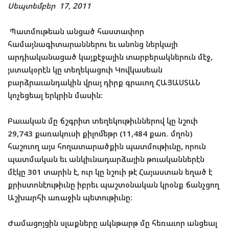
Սեպտեմբեր
17, 2011
Պատմութեան անցած հաստափոր
համայնագիտարաններու եւ անոնց ներկայի
արդիականացած կայքէջային տարբերակներուն մէջ,
յստակօրէն կը տեղեկացուի Կովկասեան
բարձրաւանդակին վրայ դիրք գրաւող ՀԱՅԱՍՏԱՆ
կոչեցեալ երկրին մասին:
Բաւական մը ճշգրիտ տեղեկութիւններով կը նշուի
29,743 քառակուսի քիլոմեթր (11,484 քառ. մղոն)
հաշուող այս հողատարածքին պատմութիւնը, որուն
պատմական եւ անկիւնադարձային թուականներէն
մէկը 301 տարին է, ուր կը նշուի թէ Հայաստան եղած է
քրիստոնէութիւնը իբրեւ պաշտօնական կրօնք ճանչցող
Աշխարհի առաջին պետութիւնը:
Ժամացոյցին սլաքները ակնթարթ մը հեռաւոր անցեալ