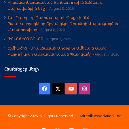
Կիսասարկաւագական Ձեռնադրութիւն Զմմառու
Մայրավանքին Մէջ
August 8, 2026
Հայ Դատը Կը Դատապարտէ Պաքուի Դէմ
Պատժամիջոցները Շրջանցելու Թրամփի Վարչակազմին
Մտադրութիւնը
August 8, 2026
ԹՈՒՐՔԻՈՅ ՇՈՒՐՋ
August 7, 2026
էջմիածին․-Միասնական Աղօթք Եւ Ամենայն Հայոց
Կաթողիկոսի Հայրապետական Պատգամը
August 7, 2026
Հետեւեցէ՛ք մեզի
Facebook
X
YouTube
Instagram
© Copyright 2026, All Rights Reserved |
Hairenik Association, Inc.