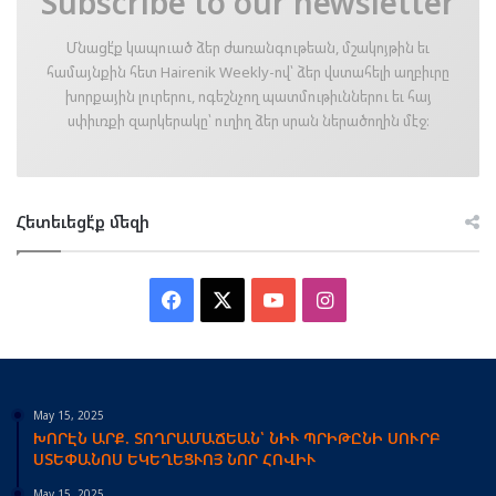
Subscribe to our newsletter
Մնացէ՛ք կապուած ձեր ժառանգութեան, մշակոյթին եւ
համայնքին հետ Hairenik Weekly-ով՝ ձեր վստահելի աղբիւրը
խորքային լուրերու, ոգեշնչող պատմութիւններու եւ հայ
սփիւռքի զարկերակը՝ ուղիղ ձեր սրան ներածողին մէջ։
Հետեւեցէ՛ք մեզի
Facebook
X
YouTube
Instagram
May 15, 2025
ԽՈՐԷՆ ԱՐՔ. ՏՈՂՐԱՄԱՃԵԱՆ՝ ՆԻՒ ՊՐԻԹԸՆԻ ՍՈՒՐԲ
ՍՏԵՓԱՆՈՍ ԵԿԵՂԵՑՒՈՅ ՆՈՐ ՀՈՎԻՒ
May 15, 2025