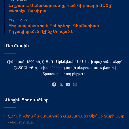
Աղքատ… Մեծահարուստը, Կամ Վիթխարի ՄԵԾը՝
«Փեփէ» Մուխիքա
May 18, 2025
Ցեղասպանութեան Ընկերներ. Գերմանիան
Ողջակիզումէն Ոչի՞նչ Սորված է
Մեր մասին
Հիմնուած՝ 1899-ին, Հ․Յ․Դ․ Արեւելեան Ա․Մ․Ն․-ի պաշտօնաթերթ՝
ՀԱՅՐԵՆԻՔ-ը, աշխարհի երիցագոյն մեսրոպաշունչ լեզուով
հրատարակուող թերթն է։
Facebook
X
YouTube
Instagram
Վերջին Յօդուածներ
Հ.Յ.Դ.-ի Վերահաստատումը Հայաստանի Մէջ՝ 36 Տարի Ետք
August 9, 2026