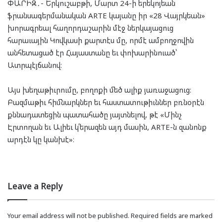
ՓԱՐԻԶ․- Երկուշաբթի, Մարտ 24-ի երեկոյեան
ֆրանսագերմանական ARTE կայանը իր «28 Վայրկեան»
խորագրեալ հաղորդաշարին մէջ ներկայացուց
հարաւային Կովկասի քարտէս մը, որմէ ամբողջովին
անհետացած էր Հայաստանը եւ փոխարինուած՝
Ատրպէյճանով։
Այս խեղաթիւրումը, բողոքի մեծ ալիք յառաջացուց։
Բազմաթիւ հիմնարկներ եւ հաստատութիւններ բռնօրէն
քննադատեցին պատահածը յայտնելով, թէ «Մինչ
Էրտողան եւ Ալիեւ կ՛երազեն այդ մասին, ARTE-ն զանոնք
արդէն կը կանխէ»։
Leave a Reply
Your email address will not be published.
Required fields are marked