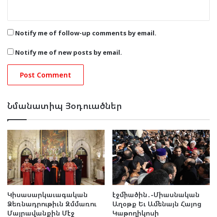
Notify me of follow-up comments by email.
Notify me of new posts by email.
Նմանատիպ Յօդուածներ
Կիսասարկաւագական
էջմիածին․-Միասնական
Ձեռնադրութիւն Զմմառու
Աղօթք Եւ Ամենայն Հայոց
Մայրավանքին Մէջ
Կաթողիկոսի