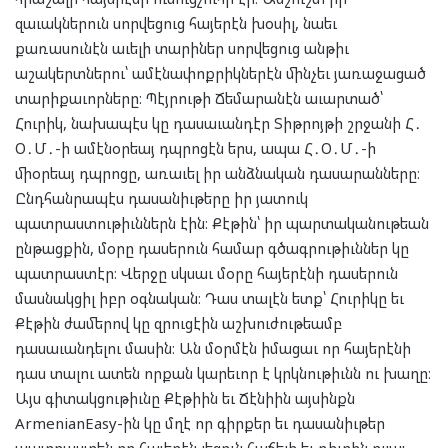
զաւակներուն սորվեցուց հայերէն խօսիլ, նաեւ
քառասունէն աւելի տարիներ սորվեցուց անթիւ
աշակերտներու՝ ամէնափոքրիկներէն ﬕնչեւ յառաջացած
տարիքաւորները։ Պէյրութի Ճեմարանէն աւարտած՝
Հուրիկ, նախապէս կը դասաւանդէր Տիթրոյթի շրջանի Հ․
Օ․Մ․-ի ամէնօրեայ դպրոցէն երս, ապա Հ․Օ․Մ․-ի
ﬕօրեայ դպրոցը, առաւել իր անձնական դասարանները։
Ընդհանրապէս դասանիւթերը իր յատուկ
պատրաստութիւններն էին։ Քէթին՝ իր պարտականութեան
ընթացքին, մօրը դասերուն համար գծագրութիւններ կը
պատրաստէր։ Վերջը սկսաւ մօրը հայերէնի դասերուն
մասնակցիլ իբր օգնական։ Դաս տալէն ետք՝ Հուրիկը եւ
Քէթին ժաﬔրով կը զրուցէին աշխուժութեամբ
դասաւանդելու մասին։ Ան մօրմէն իմացաւ որ հայերէնի
դաս տալու ատեն որքան կարեւոր է կրկնութիւնն ու խաղը։
Այս գիտակցութիւնը Քէթիին եւ Ճէնիին այսինքն
ArmenianEasy-ին կը մղէ որ գիրքեր եւ դասանիւթեր
պատրաստեն որ հայերէն լեզուն հաճելի եւ դիւրին ըլլայ