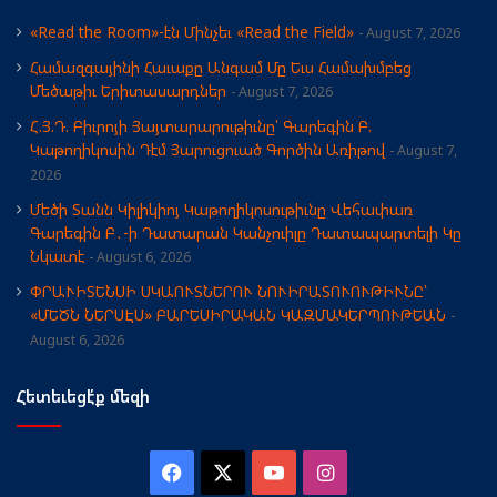
«Read the Room»-էն Մինչեւ «Read the Field»
August 7, 2026
Համազգայինի Հաւաքը Անգամ Մը Եւս Համախմբեց
Մեծաթիւ Երիտասարդներ
August 7, 2026
Հ.Յ.Դ. Բիւրոյի Յայտարարութիւնը՝ Գարեգին Բ.
Կաթողիկոսին Դէմ Յարուցուած Գործին Առիթով
August 7,
2026
Մեծի Տանն Կիլիկիոյ Կաթողիկոսութիւնը Վեհափառ
Գարեգին Բ․-ի Դատարան Կանչուիլը Դատապարտելի Կը
Նկատէ
August 6, 2026
ՓՐԱՒԻՏԵՆՍԻ ՍԿԱՈՒՏՆԵՐՈՒ ՆՈՒԻՐԱՏՈՒՈՒԹԻՒՆԸ՝
«ՄԵԾՆ ՆԵՐՍԷՍ» ԲԱՐԵՍԻՐԱԿԱՆ ԿԱԶՄԱԿԵՐՊՈՒԹԵԱՆ
August 6, 2026
Հետեւեցէ՛ք մեզի
Facebook
X
YouTube
Instagram