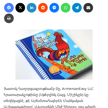
Facebook
X
LinkedIn
Reddit
Messenger
WhatsApp
Telegram
Ուղարկել նամակ
Տպել
Յատուկ հաղորգագրութեամբ մը, ArmenianEasy LLC
հրատարակչոթիւնը (Սթերլինկ Հայց, Միշիկըն) կը
տեղեկացնէ, թէ Արեւմտահայերէն Մանկական
Աշխատագիրքը՝ «Այբուբենի Մեծ Գիրքը» լոյս պիտի