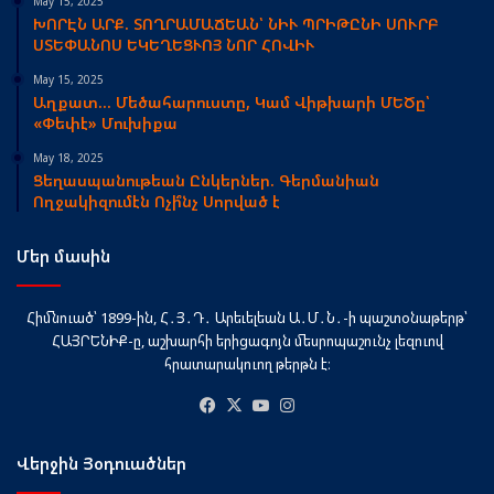
May 15, 2025
ԽՈՐԷՆ ԱՐՔ. ՏՈՂՐԱՄԱՃԵԱՆ՝ ՆԻՒ ՊՐԻԹԸՆԻ ՍՈՒՐԲ
ՍՏԵՓԱՆՈՍ ԵԿԵՂԵՑՒՈՅ ՆՈՐ ՀՈՎԻՒ
May 15, 2025
Աղքատ… Մեծահարուստը, Կամ Վիթխարի ՄԵԾը՝
«Փեփէ» Մուխիքա
May 18, 2025
Ցեղասպանութեան Ընկերներ. Գերմանիան
Ողջակիզումէն Ոչի՞նչ Սորված է
Մեր մասին
Հիմնուած՝ 1899-ին, Հ․Յ․Դ․ Արեւելեան Ա․Մ․Ն․-ի պաշտօնաթերթ՝
ՀԱՅՐԵՆԻՔ-ը, աշխարհի երիցագոյն մեսրոպաշունչ լեզուով
հրատարակուող թերթն է։
Facebook
X
YouTube
Instagram
Վերջին Յօդուածներ