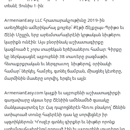
տեսնէ Յունիս 1-ին։
ArmenianEasy LLC հրատարակչութիւնը 2019-ին
ստեղծեցին աﬔրիկահայ քոյրեր՝ Քէթի Ճէյքըպս-Պրիթօ եւ
Ճէնի Մըլլըն, երբ արեւմտահայերէնի կրթական նիւթերու
կարիքն ունէին։ Այս բնօրինակ աշխատագիրքը
կազմուած է չորս տարեկան երեխաներու համար։ Գիրքը
կը ներկայացնէ այբուբենի 38 տառերը բազմաթիւ
հետաքրքրական եւ ներգրաւող նիւթերով, օրինակի
համար՝ ներկել, համրել, գտնել ճամբան, ﬕացնել կէտերը,
մարﬕնին մասերը սորվիլ, երգել եւ այլն։
ArmenianEasy.com կայքի եւ այբուբենի աշխատագիրքի
գաղափարը սկսաւ երբ Ճէնիին աﬔնաﬔծ զաւակը
մանկապարտէզ էր։ Հայ դպրոցներէն հեռու բնակող՝ Ճենին
ստիպուած տունը հայերէնի դաս կը սորվեցնէր իր
պզտիկներուն։ Կ՚ուզէր գտնել գիրքեր եւ նիւթեր որոնք
արեւմտահայերէնով գրուած էին եւ այբուբենի տառերը կը