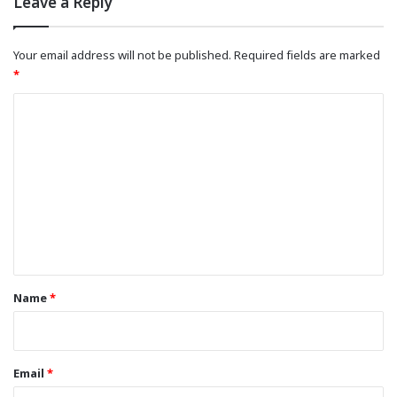
Leave a Reply
Your email address will not be published.
Required fields are marked
*
C
o
m
m
e
n
t
*
Name
*
Email
*