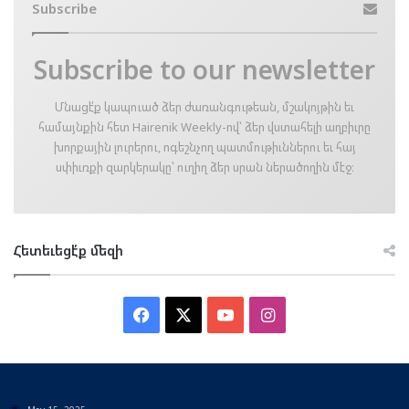
Subscribe
Subscribe to our newsletter
Մնացէ՛ք կապուած ձեր ժառանգութեան, մշակոյթին եւ
համայնքին հետ Hairenik Weekly-ով՝ ձեր վստահելի աղբիւրը
խորքային լուրերու, ոգեշնչող պատմութիւններու եւ հայ
սփիւռքի զարկերակը՝ ուղիղ ձեր սրան ներածողին մէջ։
Հետեւեցէ՛ք մեզի
Facebook
X
YouTube
Instagram