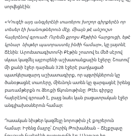
սորվեցնէին։
«
Կ՚ուզէի այդ անգլերէնի տառերու խոշոր գիրքերէն որ
տեսեր էի խանութներուն մէջ, ﬕայն թէ անշուշտ
հայերէնով գրուած։ Ուրեﬓ քրոջս Քէթիին հարցուցի, եթէ
կրնար նիւթեր պատրաստել ինծի համար
», կը յայտնէ
Ճէնին։ Արուեստագիտուհի Քէթին շուտով եւ մեծ սէրով
սկսաւ կազﬔլ այբուբենի աշխատանքային էջերը։ Շուտով՝
ﬕ քանի էջեր դարձան 328 էջերէ բաղկացած
պատկերազարդ աշխատագիրք, որ պզտիկներուն կը
ծանօթացնէ տառերը, ﬕեւնոյն ատեն կը զարգացնէ իրենց
բառամթերքն ու ձեռքի ճկունութիւնը։ Թէեւ գիրքը
հայերէնով գրուած է, բայց նաեւ կան բացատրական էջեր
անգլիախօսներուն համար։
Դասական նիւթեր կազﬔլը նորութիւն չէ քոյրերուն
համար։ Իրենց մայրը՝ Հուրիկ Թուխանեան – Ճէյքըպսը
հրաշալի հայերէնի ուսուցչուհի էր։ Անշուշտ իր