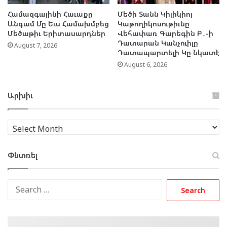
Համազգայինի Հաւաքը
Մեծի Տանն Կիլիկիոյ
Անգամ Մը Եւս Համախմբեց
Կաթողիկոսութիւնը
Մեծաթիւ Երիտասարդներ
Վեհափառ Գարեգին Բ․-ի
Դատարան Կանչուիլը
August 7, 2026
Դատապարտելի Կը Նկատէ
August 6, 2026
Արխիւ
Արխիւ
Փնտռել
Search
for: