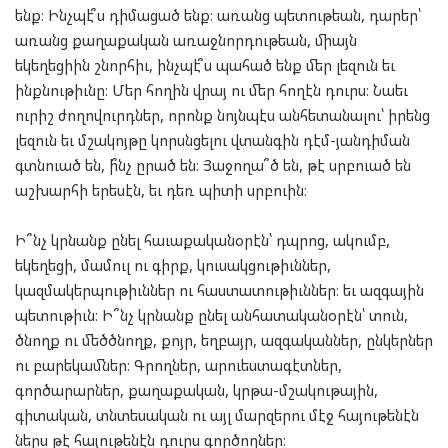
ենք։ Ինչպէ՞ս դիմացած ենք։ առանց պետութեան, դարեր՝
առանց քաղաքական առաջնորդութեան, միայն
եկեղեցիին շնորհիւ, ինչպէ՞ս պահած ենք մեր լեզուն եւ
ինքնութիւնը։ Մեր հողին վրայ ու մեր հողէն դուրս։ Նաեւ
ուրիշ ժողովուրդներ, որոնք նոյնպէս անհետանալու՝ իրենց
լեզուն եւ մշակոյթը կորսնցելու վտանգին դէմ-յանդիման
գտնուած են, ի՞նչ ըրած են։ Յաջողա՞ծ են, թէ սրբուած են
աշխարհի երեսէն, եւ դեռ պիտի սրբուին։
Ի՞նչ կրնանք ընել հաւաքականօրէն՝ դպրոց, ակումբ,
եկեղեցի, մամուլ ու գիրք, կուսակցութիւններ,
կազմակերպութիւններ ու հաստատութիւններ։ եւ ազգային
պետութիւն։ Ի՞նչ կրնանք ընել անհատականօրէն՝ տուն,
ծնողք ու մեծծնողք, քոյր, եղբայր, ազգականներ, ընկերներ
ու բարեկամներ։ Գրողներ, արուեստագէտներ,
գործարարներ, քաղաքական, կրթա-մշակութային,
գիտական, տնտեսական ու այլ մարզերու մէջ հայութենէն
ներս թէ հայութենէն դուրս գործողներ։