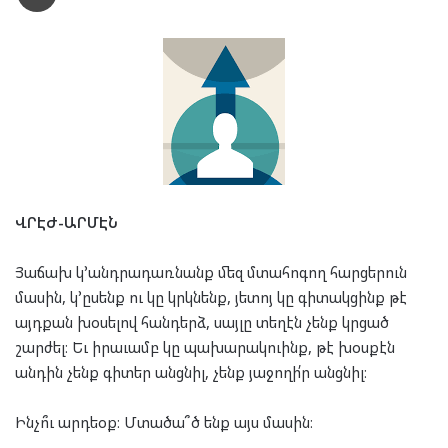
ՎՐԷԺ-ԱՐՄԷՆ
Յաճախ կ՚անդրադառնանք մեզ մտահոգող հարցերուն
մասին, կ՚ըսենք ու կը կրկնենք, յետոյ կը գիտակցինք թէ
այդքան խօսելով հանդերձ, սայլը տեղէն չենք կրցած
շարժել։ Եւ իրաւամբ կը պախարակուինք, թէ խօսքէն
անդին չենք գիտեր անցնիլ, չենք յաջողի՛ր անցնիլ։
Ինչո՞ւ արդեօք։ Մտածա՞ծ ենք այս մասին։