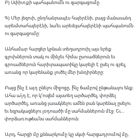
Բ) Սփիւռքի պահպանումն ու զարգացումը.
Գ) Մեր լեզուի, ընդհանրապէս հայերէնի, բայց մանաւանդ
արեւմտահայերէնի, նա՛եւ արեւելահայերէնի պահպանումն
ու զարգացումը։
Անհամար հարցեր կրնան տեղադրուիլ այս երեք
գլուխներուն տակ ու մինչեւ հիմա ըսուածներուն եւ
գրուածներուն հարիւրապատիկը կարելի է ըսել ու գրել,
առանց որ կարենանք լուծել մեր խնդիրները։
Բայց ի՞նչ է այդ ընելու միջոցը, ի՞նչ ճամբով ընթանալու ենք։
Ահա ա՛յդ է, որ կ՚ուզեմ այստեղ արծարծել, փորձել
արծարծել, առանց յաւակնելու ամեն բան կարենալ ըսելու
եւ եզրակացնելու յօդուածի մը սահմաններուն մէջ։ Եւ…
փորձառութեա՛նս սահմաններուն։
Արդ, հարցի մը քննարկումը կը սկսի հարցադրումով մը,