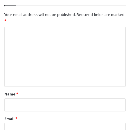
Your email address will not be published.
Required fields are marked
*
C
o
m
m
e
n
t
*
Name
*
Email
*