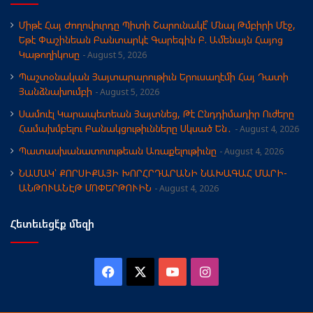
Միթէ Հայ Ժողովուրդը Պիտի Շարունակէ՞ Մնալ Թմբիրի Մէջ,
Եթէ Փաշինեան Բանտարկէ Գարեգին Բ. Ամենայն Հայոց
Կաթողիկոսը
August 5, 2026
Պաշտօնական Յայտարարութիւն Երուսաղէմի Հայ Դատի
Յանձնախումբի
August 5, 2026
Սամուէլ Կարապետեան Յայտնեց, Թէ Ընդդիմադիր Ուժերը
Համախմբելու Բանակցութիւնները Սկսած Են․
August 4, 2026
Պատասխանատուութեան Առաքելութիւնը
August 4, 2026
ՆԱՄԱԿ՝ ՔՈՐՍԻՔԱՅԻ ԽՈՐՀՐԴԱՐԱՆԻ ՆԱԽԱԳԱՀ ՄԱՐԻ-
ԱՆԹՈՒԱՆԷԹ ՄՈՓԵՐԹՈՒԻՆ
August 4, 2026
Հետեւեցէ՛ք մեզի
Facebook
X
YouTube
Instagram