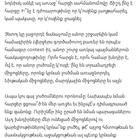
նոյնիսկ անկէ ալ առաջ՝ հարցի սահմանումովը։ Ճիշդ ի՞նչ է
հարցը։ Ի՞նչ է դժուարութիւնը որ կ՚ուզենք յաղթահարել,
կամ պակասը, որ կ՚ուզենք լրացնել։
Յետոյ կը յաջորդէ ճանաչումը անոր շրջարկին կամ
համագիրին (վերջերս գործածուող բառեր են որպէս
համազօր context-ի), անոր շուրջ առկայ պայմաններուն
հասկացողութիւնը։ Որո՞ւ հարցն է, որո՞ւ համար խնդիր է,
ո՞վ է, որ անոր լուծումը կ՚ուզէ։ ի՞նչ են տրամադրելի
միջոցները, որոնք կրնան լուծման առաջնորդել.
Նիւթական միջոցները, մարդկային միջոցները եւ այլն։
Ապա կու գայ լուծումներու որոնումը։ Նախապէս նման
հարցեր ցցուա՞ծ են մեր առջեւ եւ ինչպէ՞ս դիմագրաւած
ենք զանոնք։ Ուրիշնե՞ր ինչ ըրած են նման պարագաներու։
Այդ խնդիրները մեր ունեցած միջոցներով ու
կարելիութիւներով կրնա՞նք լուծել, թէ՞ այլոց հմտութեան եւ
մասնակցութեան, աջակցութեան ալ պէտք կրնանք