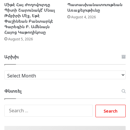
Միթէ Հայ Ժողովուրդը
Պատասխանատուութեան
Պիտի Շարունակէ՞ Մնալ
Առաքելութիւնը
Թմբիրի Մէջ, Եթէ
August 4, 2026
Փաշինեան Բանտարկէ
Գարեգին Բ. Ամենայն
Հայոց Կաթողիկոսը
August 5, 2026
Արխիւ
Արխիւ
Փնտռել
Search
for: