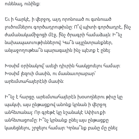
ունենալ, ունի՛նք։
Եւ ի հարկէ, ի վերջոյ, այդ որոնուած ու գտնուած
լուծումներու գործադրութիւնը։ Ո՞վ պիտի գործադրէ, ի՞նչ
ժամանակամիջոցի մէջ, ի՞նչ ծրագրի համաձայն։ Ի՞նչ
նախապատւութիւններով։ Կա՞ն այլընտրանքներ,
անյաջողութեա՞ն պարագային ինչ պէտք է ընել։
Խօսիմ օրինակով՝ աւելի դիւրին հասկցուելու համար։
Խօսիմ լեզուի մասին, ու մասնաւորաբար՝
արեւմտահայերէնի մասին։
Ի՞նչ է հարցը. արեւմտահայերէն խօսողներու թիւը կը
պակսի, այս ընթացքով անոնք կրնան ի վերջոյ
անհետանալ։ Որ գրեթէ կը նշանակէ Սփիւռքի
անհետացումը։ Ի՞նչ կրնանք ընել այս ընթացքը
կասեցնելու, շրջելու համար։ Կրնա՞նք բանը մը ընել։