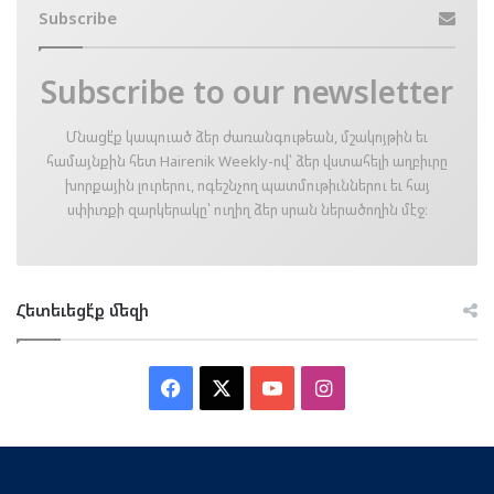
Subscribe
Subscribe to our newsletter
Մնացէ՛ք կապուած ձեր ժառանգութեան, մշակոյթին եւ
համայնքին հետ Hairenik Weekly-ով՝ ձեր վստահելի աղբիւրը
խորքային լուրերու, ոգեշնչող պատմութիւններու եւ հայ
սփիւռքի զարկերակը՝ ուղիղ ձեր սրան ներածողին մէջ։
Հետեւեցէ՛ք մեզի
Facebook
X
YouTube
Instagram