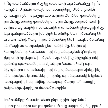
Ի՞նչ պայմաններու մէջ կը պատահի այս նահանջը։ Որո՞ւ
հարցն է։ Արեւմտահայերէն խօսողները Մեծ եղեռնէն
վերապրողներու յաջորդած սերունդներն են՝ զաւակները,
թոռները, անոնց զաւակներն ու թոռները։ Տարածուած՝ ի
սփիւռս աշխարհի ու տակաւին տարածման ընթացքի մէջ։
Այս զանգուածներու խնդիրն է, անո՛նք են, որ մտահոգ են
այս առումով։ Բայց որքա՞ն մտահոգ են։ Իրապէ՞ս մտահոգ
են։ Բացի մտաւորական ընտրանիէ մը, Սփիւռքի
հայութեան ո՞ր համեմատութիւնը անպայման կ՚ուզէ, որ
չկորսուի իր լեզուն, իր մշակոյթը։ Իսկ ի՞նչ միջոցներ ունի
զանոնք պահպանելու եւ մշակելու համար։ Կա՞յ այդ
միջոցներու ուսումնասիրութիւնը, վիճակագրութիւնը. ի՞նչ
են նիւթական կռուանները, որոնք այդ նպատակին կրնան
յատկացուիլ։ Իսկ ունի՞նք բաւարար մարդուժ՝ ուսուցիչ,
խմբագիր, վարիչ ու մասամբ նորին։
Լուծումնե՞րը։ Պատմութեան ընթացքին, երբ նման
կացութիւններու առջեւ գտնուած ենք ազգովին, ի՞նչ ըրած