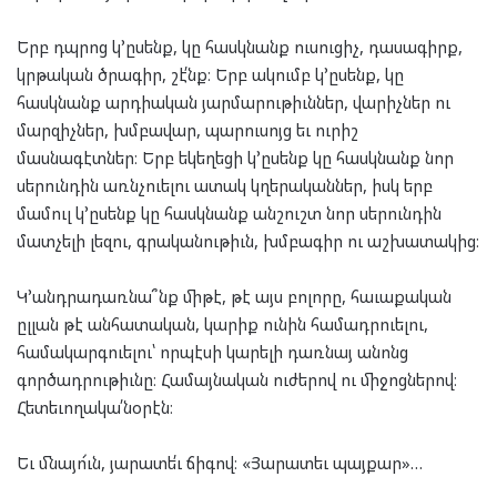
Երբ դպրոց կ՚ըսենք, կը հասկնանք ուսուցիչ, դասագիրք,
կրթական ծրագիր, շէ՛նք։ Երբ ակումբ կ՚ըսենք, կը
հասկնանք արդիական յարմարութիւններ, վարիչներ ու
մարզիչներ, խմբավար, պարուսոյց եւ ուրիշ
մասնագէտներ։ Երբ եկեղեցի կ՚ըսենք կը հասկնանք նոր
սերունդին առնչուելու ատակ կղերականներ, իսկ երբ
մամուլ կ՚ըսենք կը հասկնանք անշուշտ նոր սերունդին
մատչելի լեզու, գրականութիւն, խմբագիր ու աշխատակից։
Կ՚անդրադառնա՞նք միթէ, թէ այս բոլորը, հաւաքական
ըլլան թէ անհատական, կարիք ունին համադրուելու,
համակարգուելու՝ որպէսի կարելի դառնայ անոնց
գործադրութիւնը։ Համայնական ուժերով ու միջոցներով։
Հետեւողակա՛նօրէն։
Եւ մնայո՜ւն, յարատե՛ւ ճիգով։ «Յարատեւ պայքար»…