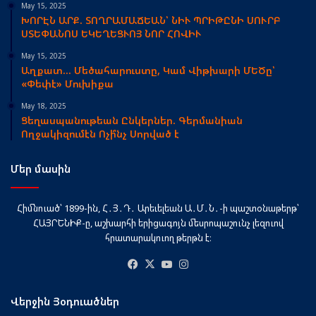
May 15, 2025
ԽՈՐԷՆ ԱՐՔ. ՏՈՂՐԱՄԱՃԵԱՆ՝ ՆԻՒ ՊՐԻԹԸՆԻ ՍՈՒՐԲ
ՍՏԵՓԱՆՈՍ ԵԿԵՂԵՑՒՈՅ ՆՈՐ ՀՈՎԻՒ
May 15, 2025
Աղքատ… Մեծահարուստը, Կամ Վիթխարի ՄԵԾը՝
«Փեփէ» Մուխիքա
May 18, 2025
Ցեղասպանութեան Ընկերներ. Գերմանիան
Ողջակիզումէն Ոչի՞նչ Սորված է
Մեր մասին
Հիմնուած՝ 1899-ին, Հ․Յ․Դ․ Արեւելեան Ա․Մ․Ն․-ի պաշտօնաթերթ՝
ՀԱՅՐԵՆԻՔ-ը, աշխարհի երիցագոյն մեսրոպաշունչ լեզուով
հրատարակուող թերթն է։
Facebook
X
YouTube
Instagram
Վերջին Յօդուածներ