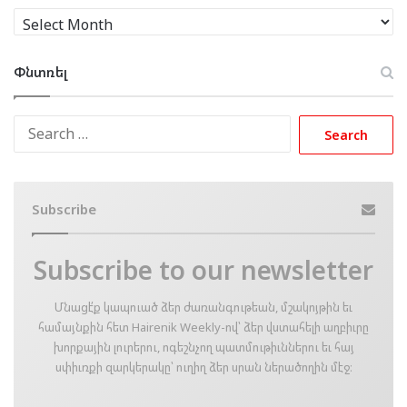
Արխիւ
Փնտռել
Search
for:
Subscribe
Subscribe to our newsletter
Մնացէ՛ք կապուած ձեր ժառանգութեան, մշակոյթին եւ
համայնքին հետ Hairenik Weekly-ով՝ ձեր վստահելի աղբիւրը
խորքային լուրերու, ոգեշնչող պատմութիւններու եւ հայ
սփիւռքի զարկերակը՝ ուղիղ ձեր սրան ներածողին մէջ։