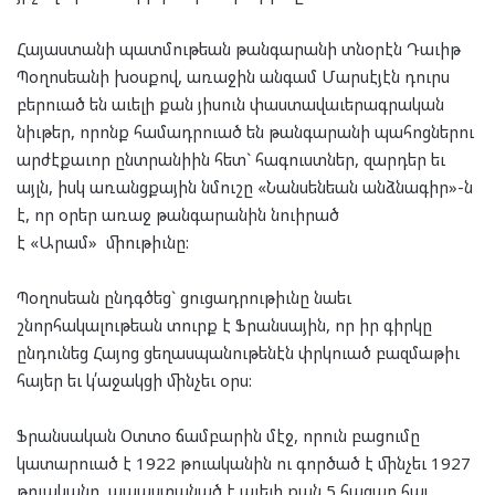
Հայաստանի պատմութեան թանգարանի տնօրէն Դաւիթ
Պօղոսեանի խօսքով, առաջին անգամ Մարսէյէն դուրս
բերուած են աւելի քան յիսուն փաստավաւերագրական
նիւթեր, որոնք համադրուած են թանգարանի պահոցներու
արժէքաւոր ընտրանիին հետ` հագուստներ, զարդեր եւ
այլն, իսկ առանցքային նմուշը «Նանսենեան անձնագիր»-ն
է, որ օրեր առաջ թանգարանին նուիրած
է «Արամ» միութիւնը:
Պօղոսեան ընդգծեց` ցուցադրութիւնը նաեւ
շնորհակալութեան տուրք է Ֆրանսային, որ իր գիրկը
ընդունեց Հայոց ցեղասպանութենէն փրկուած բազմաթիւ
հայեր եւ կ՛աջակցի մինչեւ օրս:
Ֆրանսական Օտտօ ճամբարին մէջ, որուն բացումը
կատարուած է 1922 թուականին ու գործած է մինչեւ 1927
թուականը, ապաստանած է աւելի քան 5 հազար հայ