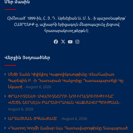
Մեր մասին
Հիմնուած՝ 1899-ին, Հ․Յ․Դ․ Արեւելեան Ա․Մ․Ն․-ի պաշտօնաթերթ՝
ՀԱՅՐԵՆԻՔ-ը, աշխարհի երիցագոյն մեսրոպաշունչ լեզուով
հրատարակուող թերթն է։
Facebook
X
YouTube
Instagram
Վերջին Յօդուածներ
Մեծի Տանն Կիլիկիոյ Կաթողիկոսութիւնը Վեահափառ
Գարեգին Բ․-ի Դատարան Կանչուիլը Դատապարտելի Կը
Նկատէ
August 6, 2026
ՓՐԱՒԻՏԵՆՍԻ ՍԿԱՈՒՏՆԵՐՈՒ ՆՈՒԻՐԱՏՈՒՈՒԹԻՒՆԸ՝
«ՄԵԾՆ ՆԵՐՍԷՍ» ԲԱՐԵՍԻՐԱԿԱՆ ԿԱԶՄԱԿԵՐՊՈՒԹԵԱՆ
August 6, 2026
ԱՐՏԱԾՄԱՆ ՃԳՆԱԺԱՄԸ
August 6, 2026
«Դատող Կողմի Համար Այս Դատավարութիւնը Տապալուած