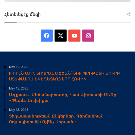
Հետեւեցէ՛ք մեզի
Facebook
X
YouTube
Instagram
May 15, 2025
ԽՈՐԷՆ ԱՐՔ. ՏՈՂՐԱՄԱՃԵԱՆ՝ ՆԻՒ ՊՐԻԹԸՆԻ ՍՈՒՐԲ
ՍՏԵՓԱՆՈՍ ԵԿԵՂԵՑՒՈՅ ՆՈՐ ՀՈՎԻՒ
May 15, 2025
Աղքատ… Մեծահարուստը, Կամ Վիթխարի ՄԵԾը՝
«Փեփէ» Մուխիքա
May 18, 2025
Ցեղասպանութեան Ընկերներ. Գերմանիան
Ողջակիզումէն Ոչի՞նչ Սորված է