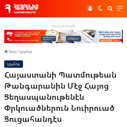
Log In
Switch skin
Որոնե
Advertisement
Տուն
/
Լրահոս
Լրահոս
Հայաստանի Պատմութեան
Թանգարանին Մէջ Հայոց
Ցեղասպանութենէն
Փրկուածներուն Նուիրուած
Ցուցահանդէս