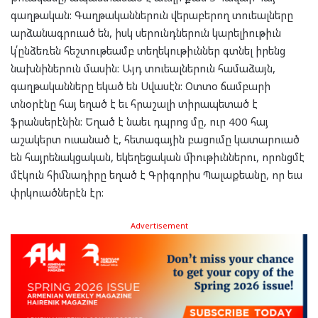
գաղթական: Գաղթականներուն վերաբերող տուեալները
արձանագրուած են, իսկ սերունդներուն կարելիութիւն
կ՛ընձեռեն հեշտութեամբ տեղեկութիւններ գտնել իրենց
նախնիներուն մասին: Այդ տուեալներուն համաձայն,
գաղթականները եկած են Սվասէն: Օտտօ ճամբարի
տնօրէնը հայ եղած է եւ հրաշալի տիրապետած է
ֆրանսերէնին: Եղած է նաեւ դպրոց մը, ուր 400 հայ
աշակերտ ուսանած է, հետագային բացումը կատարուած
են հայրենակցական, եկեղեցական միութիւններու, որոնցմէ
մէկուն հիմնադիրը եղած է Գրիգորիս Պալաքեանը, որ եւս
փրկուածներէն էր:
Advertisement