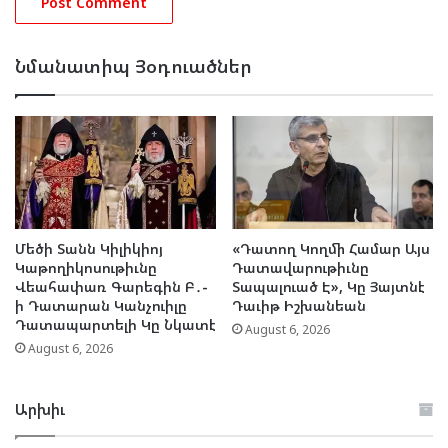
Նմանատիպ Յօդուածներ
Մեծի Տանն Կիլիկիոյ
«Դատող Կողմի Համար Այս
Կաթողիկոսութիւնը
Դատավարութիւնը
Վեահափառ Գարեգին Բ․-
Տապալուած Է», Կը Յայտնէ
ի Դատարան Կանչուիլը
Դաւիթ Իշխանեան
Դատապարտելի Կը Նկատէ
August 6, 2026
August 6, 2026
Արխիւ