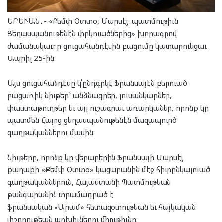
ԵՐԵՒԱՆ․- «Քեմփ Օտտօ, Մարսէյ. պատմութիւն
Ցեղասպանութենէն փրկուածներից» խորագրով
ժամանակաւոր ցուցահանդէսին բացումը կատարուեցաւ
Ապրիլ 25-ին։
Այս ցուցահանդէսը կ՛ընդգրկէ Ֆրանսայէն բերուած
բացառիկ նիւթեր` անձնագրեր, լուսանկարներ,
փաստաթուղթեր եւ այլ ուշագրաւ առարկաներ, որոնք կը
պատմեն Հայոց ցեղասպանութենէն մազապուրծ
գաղթականներու մասին:
Նիւթերը, որոնք կը վերաբերին Ֆրանսայի Մարսէյ
քաղաքի «Քեմփ Օտտօ» կացարանին մէջ հիւրընկալուած
գաղթականներուն, Հայաստանի Պատմութեան
թանգարանին տրամադրած է
ֆրանսական «Արամ» հետազօտութեան եւ հայկական
յիշողութեան արխիւներու միութիւնը: