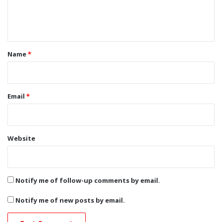
e
n
t
*
Name
*
Email
*
Website
Notify me of follow-up comments by email.
Notify me of new posts by email.