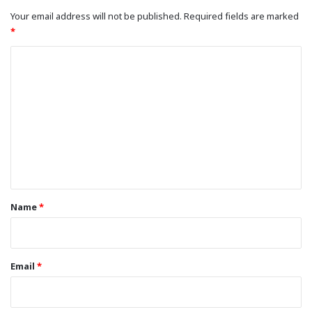
Your email address will not be published.
Required fields are marked
*
C
o
m
m
e
n
t
*
Name
*
Email
*