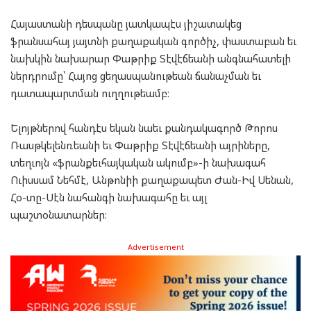
Հայաստանի դեսպանը յատկապէս յիշատակեց
ֆրանսահայ յայտնի քաղաքական գործիչ, փաստաբան եւ
նախկին նախարար Փաթրիք Տէվէճեանի անգնահատելի
ներդրումը՝ Հայոց ցեղասպանութեան ճանաչման եւ
դատապարտման ուղղութեամբ։
Ելոյթներով հանդէս եկան նաեւ քանդակագործ Թորոս
Ռասթկելենռեանի եւ Փաթրիք Տէվէճեանի այրիները,
տեղւոյն «ֆրանքեւհայկական ակումբ»-ի նախագահ
Ուիսսամ Նեհմէ, Անթոնիի քաղաքապետ Ժան-Իվ Սենան,
Հօ-տը-Սէն նահանգի նախագահը եւ այլ
պաշտօնատարներ։
Advertisement