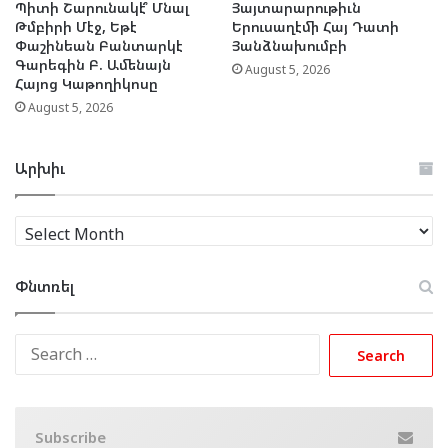
Պիտի Շարունակէ՞ Մնալ
Յայտարարութիւն
Թմբիրի Մէջ, Եթէ
Երուսաղէմի Հայ Դատի
Փաշինեան Բանտարկէ
Յանձնախումբի
Գարեգին Բ. Ամենայն
August 5, 2026
Հայոց Կաթողիկոսը
August 5, 2026
Արխիւ
Արխիւ
Փնտռել
Search
for:
Subscribe