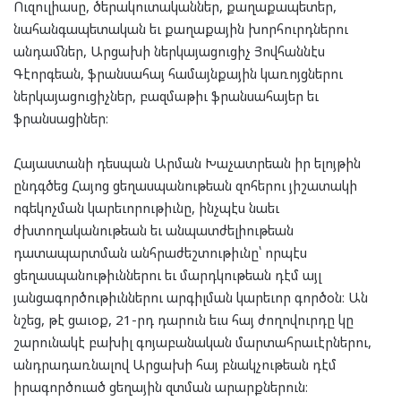
Ուզուլիասը, ծերակուտականներ, քաղաքապետեր,
նահանգապետական եւ քաղաքային խորհուրդներու
անդամներ, Արցախի ներկայացուցիչ Յովհաննէս
Գէորգեան, ֆրանսահայ համայնքային կառոյցներու
ներկայացուցիչներ, բազմաթիւ ֆրանսահայեր եւ
ֆրանսացիներ։
Հայաստանի դեսպան Արման Խաչատրեան իր ելոյթին
ընդգծեց Հայոց ցեղասպանութեան զոհերու յիշատակի
ոգեկոչման կարեւորութիւնը, ինչպէս նաեւ
ժխտողականութեան եւ անպատժելիութեան
դատապարտման անհրաժեշտութիւնը՝ որպէս
ցեղասպանութիւններու եւ մարդկութեան դէմ այլ
յանցագործութիւններու արգիլման կարեւոր գործօն։ Ան
նշեց, թէ ցաւօք, 21-րդ դարուն եւս հայ ժողովուրդը կը
շարունակէ բախիլ գոյաբանական մարտահրաւէրներու,
անդրադառնալով Արցախի հայ բնակչութեան դէմ
իրագործուած ցեղային զտման արարքներուն։