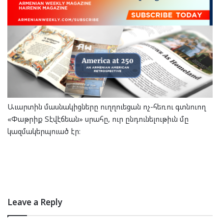
Աւարտին մասնակիցները ուղղուեցան ոչ-հեռու գտնուող
«Փաթրիք Տէվէճեան» սրահը, ուր ընդունելութիւն մը
կազմակերպուած էր։
Leave a Reply