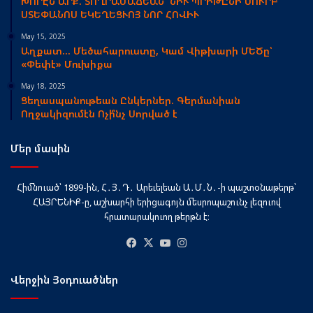
ԽՈՐԷՆ ԱՐՔ. ՏՈՂՐԱՄԱՃԵԱՆ՝ ՆԻՒ ՊՐԻԹԸՆԻ ՍՈՒՐԲ
ՍՏԵՓԱՆՈՍ ԵԿԵՂԵՑՒՈՅ ՆՈՐ ՀՈՎԻՒ
May 15, 2025
Աղքատ… Մեծահարուստը, Կամ Վիթխարի ՄԵԾը՝
«Փեփէ» Մուխիքա
May 18, 2025
Ցեղասպանութեան Ընկերներ. Գերմանիան
Ողջակիզումէն Ոչի՞նչ Սորված է
Մեր մասին
Հիմնուած՝ 1899-ին, Հ․Յ․Դ․ Արեւելեան Ա․Մ․Ն․-ի պաշտօնաթերթ՝
ՀԱՅՐԵՆԻՔ-ը, աշխարհի երիցագոյն մեսրոպաշունչ լեզուով
հրատարակուող թերթն է։
Facebook
X
YouTube
Instagram
Վերջին Յօդուածներ