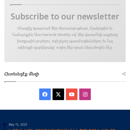
Subscribe to our newsletter
Մնացէ՛ք կապուած ձեր ժառանգութեան, մշակոյթին եւ
համայնքին հետ Hairenik Weekly-ով՝ ձեր վստահելի աղբիւրը
խորքային լուրերու, ոգեշնչող պատմութիւններու եւ հայ
սփիւռքի զարկերակը՝ ուղիղ ձեր սրան ներածողին մէջ։
Հետեւեցէ՛ք մեզի
Facebook
X
YouTube
Instagram
May 15, 2025