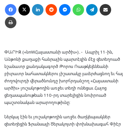
Facebook
X
LinkedIn
Reddit
Messenger
WhatsApp
Telegram
Ուղարկել նամակ
Տպել
ՓԱՐԻԶ («նnWՀայաստանի արծիւ»)․- Ապրիլ 11-ին,
Անթոնի քաղաքի հանրային պարտէզին մէջ զետեղուած
նշանաւոր քանդակագործ Թորոս Ռասթկելենեանի
բիւրաւոր նահատակներու յիշատակը յաւերժացնող եւ հայ
ժողովուրդի վերածնունդը խորհրդանշող «Հայաստանի
արծիւ» յուշակոթողին առջեւ տեղի ունեցաւ Հայոց
ցեղասպանութեան 110-րդ տարելիցին նուիրուած
պաշտօնական արարողութիւնը։
Ներկայ էին եւ յուշակոթողին առջեւ ծաղկեպսակներ
զետեղեցին Ֆրանսայի Ծերակոյտի փոխնախագահ Փիէր