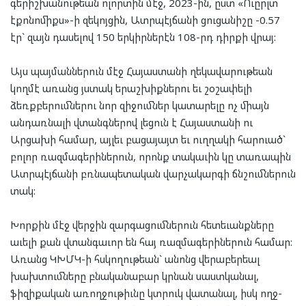
գերիշխանութեան ոլորտին մէջ, 2023-ին, ըստ «Ուըրլտ
էքոնոմիքս»-ի զեկոյցին, Ատրպէյճանի ցուցանիշը -0.57
էր` զայն դասելով 150 երկիրներէն 108-րդ դիրքի վրայ:
Այս պայմաններուն մէջ Հայաստանի ղեկավարութեան
կողմէ առանց յստակ երաշխիքներու եւ շօշափելի
ձեռքբերումներու նոր զիջումներ կատարելը ոչ միայն
անդառնալի վտանգներով լեցուն է Հայաստանի ու
Արցախի համար, այլեւ բացայայտ եւ ուղղակի հարուած`
բոլոր ռազմագերիներուն, որոնք տակաւին կը տառապին
Ատրպէյճանի բռնապետական վարչակարգի ճնշումներուն
տակ:
Խորքին մէջ վերջին զարգացումներուն հետեւանքները
աւելի քան վտանգաւոր են հայ ռազմագերիներուն համար:
Առանց ԿԽՄԿ-ի հսկողութեան` անոնց վերաբերեալ
խախտումները բնականաբար կրնան սաստկանալ,
ֆիզիքական առողջութիւնը կտրուկ վատանալ, իսկ ողջ-