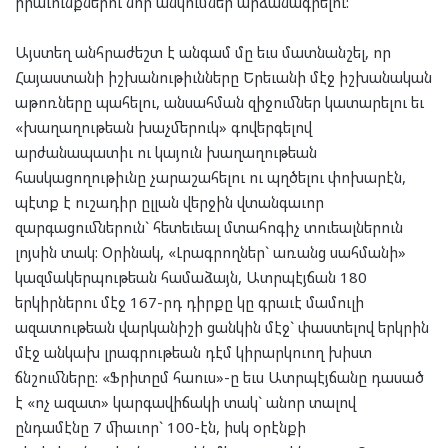
իրաւունքներու նոր անկումներ արձանագրելու:
Այստեղ անհրաժեշտ է անգամ մը եւս մատնանշել, որ
Հայաստանի իշխանութիւնները Երեւանի մէջ իշխանական
աթոռները պահելու, անսահման զիջումներ կատարելու եւ
«խաղաղութեան խաչմերուկ» գովերգելով
արժանապատիւ ու կայուն խաղաղութեան
հասկացողութիւնը չարաշահելու ու պղծելու փոխարէն,
պէտք է ուշադիր ըլլան վերջին վտանգաւոր
զարգացումներուն` հետեւեալ մտահոգիչ տուեալներուն
լոյսին տակ: Օրինակ, «Լրագրողներ` առանց սահմանի»
կազմակերպութեան համաձայն, Ատրպէյճան 180
երկիրներու մէջ 167-րդ դիրքը կը գրաւէ մամուլի
ազատութեան վարկանիշի ցանկին մէջ` փաստելով երկրին
մէջ անկախ լրագրութեան դէմ կիրարկուող խիստ
ճնշումները: «Ֆրիտըմ հաուս»-ը եւս Ատրպէյճանը դասած
է «ոչ ազատ» կարգավիճակի տակ` անոր տալով
ընդամէնը 7 միաւոր` 100-էն, իսկ օրէնքի