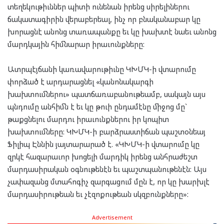
տեղեկութիւններ պիտի ունենան իրենց սիրելիներու
ճակատագիրին վերաբերեալ, ինչ որ բնականաբար կը
խորացնէ անոնց տառապանքը եւ կը խախտէ նաեւ անոնց
մարդկային հիմնարար իրաւունքները:
Ատրպէյճանի կառավարութիւնը ԿԽՄԿ-ի վտարումը
փորձած է արդարացնել «կանոնակարգի
խախտումներու» պատճառաբանութեամբ, սակայն այս
պնդումը անհիմն է եւ կը թուի ընդամէնը միջոց մը`
թաքցնելու մարդու իրաւունքներու իր կոպիտ
խախտումները: ԿԽՄԿ-ի բարձրաստիճան պաշտօնեայ
Ֆիլիպ Էննին յայտարարած է. «ԿԽՄԿ-ի վտարումը կը
զրկէ հազարաւոր խոցելի մարդիկ իրենց անհրաժեշտ
մարդասիրական օգնութենէն եւ պաշտպանութենէն: Այս
չափազանց մտահոգիչ զարգացում մըն է, որ կը խարխլէ
մարդասիրութեան եւ չէզոքութեան սկզբունքները»:
Advertisement