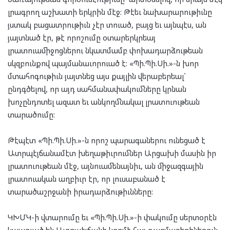
լրագրող աշխատի երկրին մէջ: Թէեւ նախարարութիւնը
յստակ բացատրութիւն չէր տուած, բայց եւ այնպէս, ան
յայտնած էր, թէ որոշումը օտարերկրեայ
լրատուամիջոցներու նկատմամբ փոխադարձութեան
սկզբունքով պայմանաւորուած է: «Պի.Պի.Սի.»-ն խոր
մտահոգութիւն յայտնեց այս քայլին վերաբերեալ`
ընդգծելով, որ այդ սահմանափակումները կրնան
խոչընդոտել ազատ եւ անկողմնակալ լրատուութեան
տարածումը:
Թէպէտ «Պի.Պի.Սի.»-ն որոշ պարագաներու ունեցած է
Ատրպէյճանամէտ խեղաթիւրումներ Արցախի մասին իր
լրատուութեան մէջ, այնուամենայնիւ, ան միջազգային
լրատուական աղբիւր էր, որ լուսաբանած է
տարածաշրջանի իրադարձութիւնները:
ԿԽՄԿ-ի վտարումը եւ «Պի.Պի.Սի.»-ի փակումը սերտօրէն
կապուած են Ատրպէյճանի կողմէ հայ ռազմագերիներուն