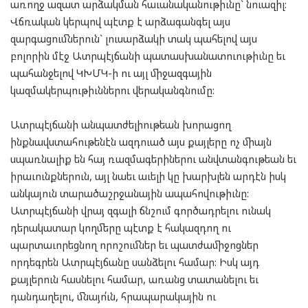
առողջ ազատ արձակման հաւանականութիւնը` նուազիլ:
Վճռական կերպով պէտք է արձագանգել այս
զարգացումներուն` լուսարձակի տակ պահելով այս
բոլորին մէջ Ատրպէյճանի պատասխանատուութիւնը եւ
պահանջելով ԿԽՄԿ-ի ու այլ միջազգային
կազմակերպութիւններու վերականգնումը:
Ատրպէյճանի անպատժելիութեան խորացող
ինքնավստահութենէն ազդուած այս քայլերը ոչ միայն
սպառնալիք են հայ ռազմագերիներու անվտանգութեան եւ
իրաւունքներուն, այլ նաեւ աւելի կը խարխլեն արդէն իսկ
անկայուն տարածաշրջանային ապահովութիւնը:
Ատրպէյճանի վրայ զգալի ճնշում գործադրելու ունակ
դերակատար կողմերը պէտք է հակազդող ու
պարտաւորեցնող որոշումներ եւ պատժամիջոցներ
որդեգրեն Ատրպէյճանը սանձելու համար: Իսկ այդ
քայլերուն հասնելու համար, առանց տատանելու եւ
դանդաղելու, մնայո՛ւն, հրապարակային ու