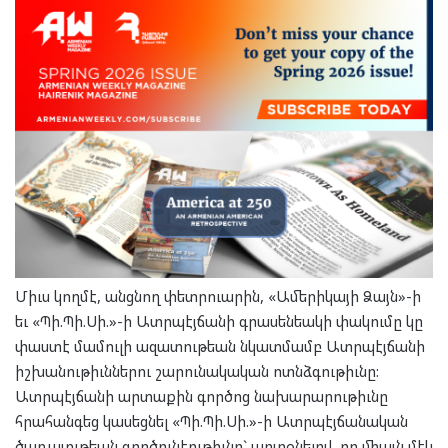
Միւս կողմէ, անցնող փետրուարին, «Ամերիկայի Ձայն»-ի
եւ «Պի.Պի.Սի.»-ի Ատրպէյճանի գրասենեակի փակումը կը
փաստէ մամուլի ազատութեան նկատմամբ Ատրպէյճանի
իշխանութիւններու շարունակական ոտնձգութիւնը:
Ատրպէյճանի արտաքին գործոց նախարարութիւնը
հրահանգեց կասեցնել «Պի.Պի.Սի.»-ի Ատրպէյճանական
ծառայութեան գործունէութիւնը` արտօնելով, որ միայն մէկ