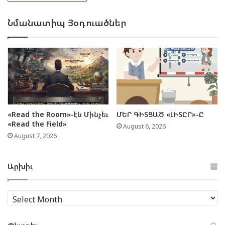
Նմանատիպ Յօդուածներ
«Read the Room»-էն Մինչեւ
ՄԵՐ ԳԻՏՑԱԾ «ԼԻՏԸՐ»-Ը
«Read the Field»
August 6, 2026
August 7, 2026
Արխիւ
Արխիւ