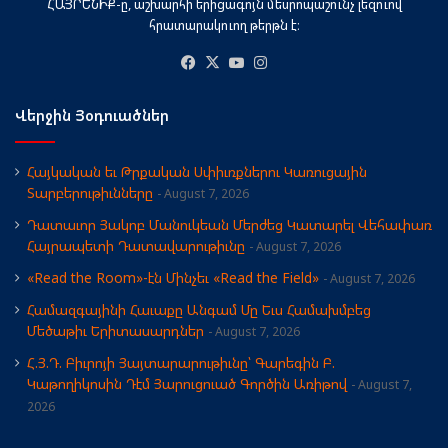
ՀԱՅՐԵՆԻՔ-ը, աշխարհի երիցագոյն մեսրոպաշունչ լեզուով
հրատարակուող թերթն է։
Facebook
X
YouTube
Instagram
Վերջին Յօդուածներ
Հայկական եւ Թրքական Սփիւռքներու Կառուցային
Տարբերութիւնները
August 7, 2026
Դատաւոր Յակոբ Մանուկեան Մերժեց Կատարել Վեհափառ
Հայրապետի Դատավարութիւնը
August 7, 2026
«Read the Room»-էն Մինչեւ «Read the Field»
August 7, 2026
Համազգայինի Հաւաքը Անգամ Մը Եւս Համախմբեց
Մեծաթիւ Երիտասարդներ
August 7, 2026
Հ.Յ.Դ. Բիւրոյի Յայտարարութիւնը՝ Գարեգին Բ.
Կաթողիկոսին Դէմ Յարուցուած Գործին Առիթով
August 7,
2026