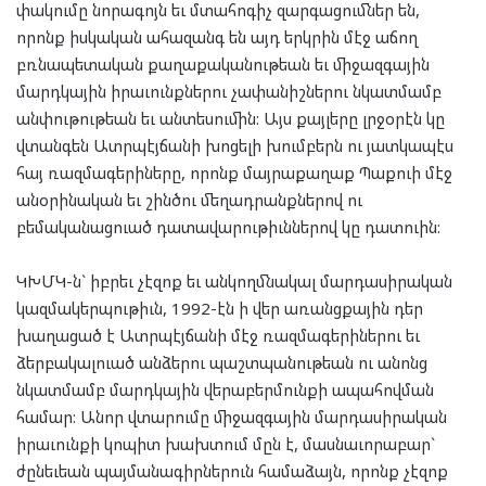
փակումը նորագոյն եւ մտահոգիչ զարգացումներ են,
որոնք իսկական ահազանգ են այդ երկրին մէջ աճող
բռնապետական քաղաքականութեան եւ միջազգային
մարդկային իրաւունքներու չափանիշներու նկատմամբ
անփութութեան եւ անտեսումին: Այս քայլերը լրջօրէն կը
վտանգեն Ատրպէյճանի խոցելի խումբերն ու յատկապէս
հայ ռազմագերիները, որոնք մայրաքաղաք Պաքուի մէջ
անօրինական եւ շինծու մեղադրանքներով ու
բեմականացուած դատավարութիւններով կը դատուին:
ԿԽՄԿ-ն` իբրեւ չէզոք եւ անկողմնակալ մարդասիրական
կազմակերպութիւն, 1992-էն ի վեր առանցքային դեր
խաղացած է Ատրպէյճանի մէջ ռազմագերիներու եւ
ձերբակալուած անձերու պաշտպանութեան ու անոնց
նկատմամբ մարդկային վերաբերմունքի ապահովման
համար: Անոր վտարումը միջազգային մարդասիրական
իրաւունքի կոպիտ խախտում մըն է, մասնաւորաբար`
ժընեւեան պայմանագիրներուն համաձայն, որոնք չէզոք