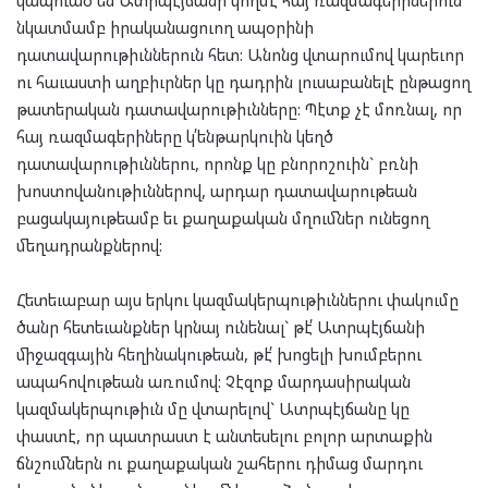
նկատմամբ իրականացուող ապօրինի
դատավարութիւններուն հետ: Անոնց վտարումով կարեւոր
ու հաւաստի աղբիւրներ կը դադրին լուսաբանելէ ընթացող
թատերական դատավարութիւնները: Պէտք չէ մոռնալ, որ
հայ ռազմագերիները կ՛ենթարկուին կեղծ
դատավարութիւններու, որոնք կը բնորոշուին` բռնի
խոստովանութիւններով, արդար դատավարութեան
բացակայութեամբ եւ քաղաքական մղումներ ունեցող
մեղադրանքներով:
Հետեւաբար այս երկու կազմակերպութիւններու փակումը
ծանր հետեւանքներ կրնայ ունենալ` թէ՛ Ատրպէյճանի
միջազգային հեղինակութեան, թէ՛ խոցելի խումբերու
ապահովութեան առումով: Չէզոք մարդասիրական
կազմակերպութիւն մը վտարելով` Ատրպէյճանը կը
փաստէ, որ պատրաստ է անտեսելու բոլոր արտաքին
ճնշումներն ու քաղաքական շահերու դիմաց մարդու