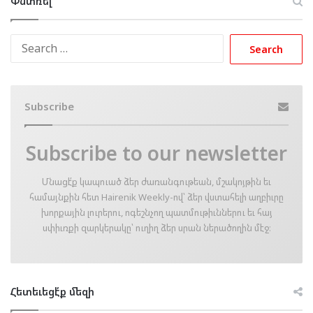
Փնտռել
Search
for:
Subscribe
Subscribe to our newsletter
Մնացէ՛ք կապուած ձեր ժառանգութեան, մշակոյթին եւ
համայնքին հետ Hairenik Weekly-ով՝ ձեր վստահելի աղբիւրը
խորքային լուրերու, ոգեշնչող պատմութիւններու եւ հայ
սփիւռքի զարկերակը՝ ուղիղ ձեր սրան ներածողին մէջ։
Հետեւեցէ՛ք մեզի