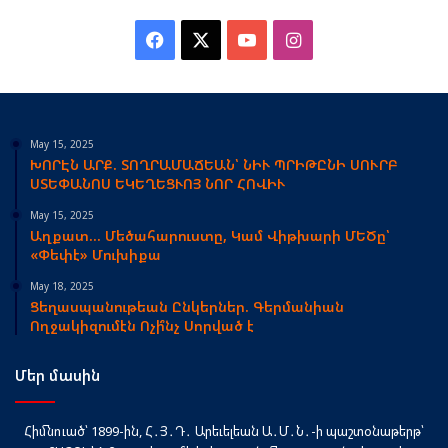
Facebook
X
YouTube
Instagram
May 15, 2025
ԽՈՐԷՆ ԱՐՔ. ՏՈՂՐԱՄԱՃԵԱՆ՝ ՆԻՒ ՊՐԻԹԸՆԻ ՍՈՒՐԲ
ՍՏԵՓԱՆՈՍ ԵԿԵՂԵՑՒՈՅ ՆՈՐ ՀՈՎԻՒ
May 15, 2025
Աղքատ… Մեծահարուստը, Կամ Վիթխարի ՄԵԾը՝
«Փեփէ» Մուխիքա
May 18, 2025
Ցեղասպանութեան Ընկերներ. Գերմանիան
Ողջակիզումէն Ոչի՞նչ Սորված է
Մեր մասին
Հիմնուած՝ 1899-ին, Հ․Յ․Դ․ Արեւելեան Ա․Մ․Ն․-ի պաշտօնաթերթ՝