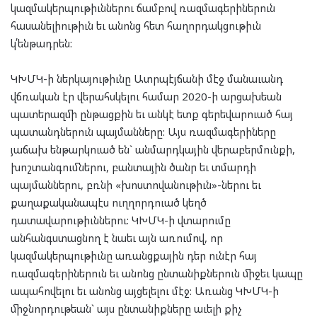
կազմակերպութիւններու ճամբով ռազմագերիներուն
հասանելիութիւն եւ անոնց հետ հաղորդակցութիւն
կ՛ենթադրեն:
ԿԽՄԿ-ի ներկայութիւնը Ատրպէյճանի մէջ մանաւանդ
վճռական էր վերահսկելու համար 2020-ի արցախեան
պատերազմի ընթացքին եւ անկէ ետք գերեվարուած հայ
պատանդներուն պայմանները: Այս ռազմագերիները
յաճախ ենթարկուած են` անմարդկային վերաբերմունքի,
խոշտանգումներու, բանտային ծանր եւ տմարդի
պայմաններու, բռնի «խոստովանութիւն»-ներու եւ
քաղաքականապէս ուղղորդուած կեղծ
դատավարութիւններու: ԿԽՄԿ-ի վտարումը
անհանգստացնող է նաեւ այն առումով, որ
կազմակերպութիւնը առանցքային դեր ունէր հայ
ռազմագերիներուն եւ անոնց ընտանիքներուն միջեւ կապը
ապահովելու եւ անոնց այցելելու մէջ: Առանց ԿԽՄԿ-ի
միջնորդութեան` այս ընտանիքները աւելի քիչ