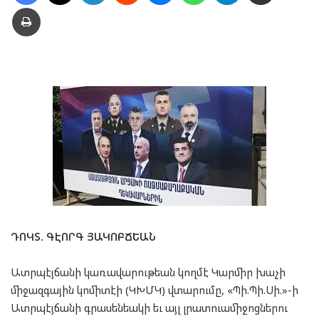
Տպել
ԴՈԿՏ. ԳԷՈՐԳ ՅԱԿՈԲՃԵԱՆ
Ատրպէյճանի կառավարութեան կողմէ Կարմիր խաչի
միջազգային կոմիտէի (ԿԽՄԿ) վտարումը, «Պի.Պի.Սի.»-ի
Ատրպէյճանի գրասենեակի եւ այլ լրատուամիջոցներու