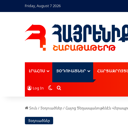
Friday, August 7 2026
ԼՐԱՀՈՍ
ՅՕԴՈՒԱԾՆԵՐ
ՀԱՐՑԱԶՐՈՅՑ
Switch skin
Որոնել
Log In
Տուն
/
Յօդուածներ
/
Հայոց Ցեղասպանութենէն Վերապրո
Յօդուածներ