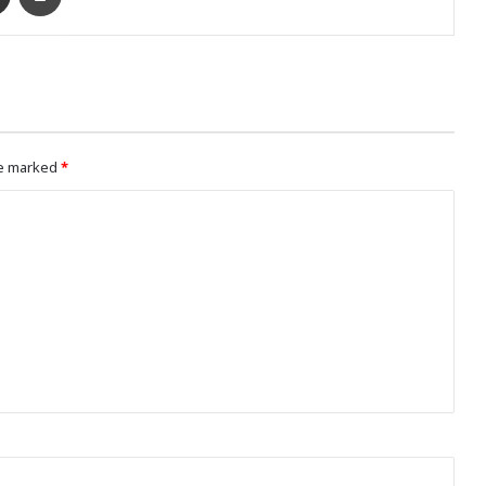
re marked
*