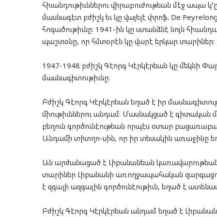
հիւանդութիւններու վիրաբուժութեան մէջ ապա կ’
մասնագէտ բժիշկ եւ կը վայելէ փրոֆ. De Peyrelo
հոգածութիւնը: 1941-ին կը ստանձնէ նոյն հի
պաշտօնը, որ հմտօրէն կը վարէ երկար տարիներ:
1947-1948 բժիշկ Գէորգ Կէրկէրեան կը մեկնի Փար
մասնագիտութիւնը:
Բժիշկ Գէորգ Կէրկէրեան եղած է իր մասնագիտու
միութիւններու անդամ: Մասնակցած է գիտական 
բեղուն գործունէութեան որպէս օտար բացառաբա
Անդամի տիտղո-սին, որ իր տեսակին առաջինը եղ
Ան արժանացած է Լիբանանեան կառավարութեան Ch
տարիներ Լիբանանի առողջապահական զարգացում
է զգալի ազգային գործունէութիւն, եղած է ատե
Բժիշկ Գէորգ Կէրկէրեան անդամ եղած է Լիբանան