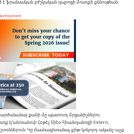
ծ է ֆրանսական բժշկական դպրոցի մուտքի քննութեան:
dvertisement
կ’արժանանայ քանի մը պատուոյ մրցանիշներու:
 կ’անուանուի Հօթէլ Տիէօ հիւանդանոցի Extern,
պաշտօններուն: Կը մասնագիտանայ քիթ-կոկորդ-ականչ-աչք