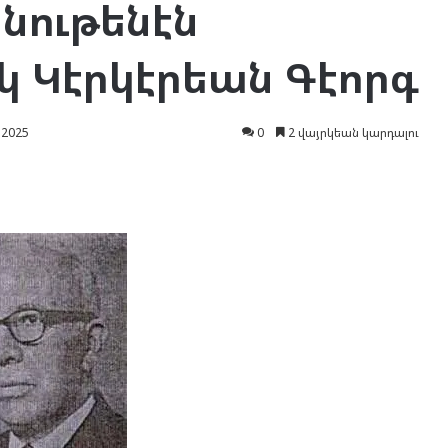
նութենէն
կ Կէրկէրեան Գէորգ
 2025
0
2 վայրկեան կարդալու