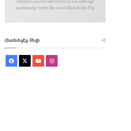
ոգեշնչող պատմութիւններու եւ հայ սփիւռքի
զարկերակը՝ ուղիղ ձեր սրան ներածողին մէջ։
Հետեւեցէ՛ք մեզի
Facebook
X
YouTube
Instagram