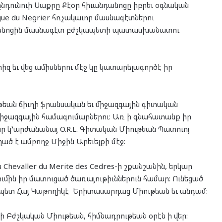
ընդունուի Սաքրը Քէօր հիւանդանոցը իբրեւ օգնական
ngue du Negrier հռչակաւոր մասնագէտներու
ւանդանոցին մասնագէտ բժշկապետի պատասխանատու
իզ եւ վեց ամիսներու մէջ կը կատարելագործէ իր
թեան ճիւղի ֆրանսական եւ միջազգային գիտական
միջազգային համագումարներու: Առ ի գնահատանք իր
ր կ’արժանանայ O.R.L. Գիտական Միութեան Պատուոյ
ած է ամբողջ Միջին Արեւելքի մէջ:
evaller du Merite des Cedres-ի շքանշանին, երկար
ին իր մատուցած ծառայութիւններուն համար: Ունեցած
նապետ Հայ Կաթողիկէ Երիտասարդաց Միութեան եւ անդամ:
ի Բժշկական Միութեան, հիմնադրութեան օրէն ի վեր: