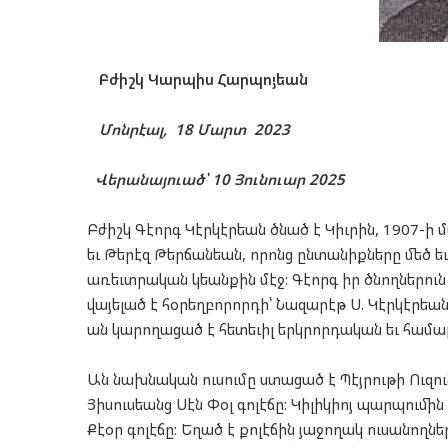
Բժիշկ Կարպիս Հարպոյեան
Մոնրէալ, 18 Մարտ 2023
Վերանայուած՝ 10 Յունուար 2025
Բժիշկ Գէորգ Կէրկէրեան ծնած է Կիւրին, 1907-ի մ
եւ Թերէզ Թերճանեան, որոնց ընտանիքները մեծ եւ 
առեւտրական կեանքին մէջ: Գէորգ իր ծնողներուն
վայելած է հօրեղբորորդի՝ Նազարէթ Ս. Կէրկէրեան
ան կարողացած է հետեւիլ երկրորդական եւ համա
Ան նախնական ուսումը ստացած է Պէյրութի Ուզ
Յիսուսեանց Սէն Փօլ գոլէճը: Կիլիկիոյ պարպումի
Քէօր գոլէճը: Եղած է քոլէճին յաջողակ ուսանողն