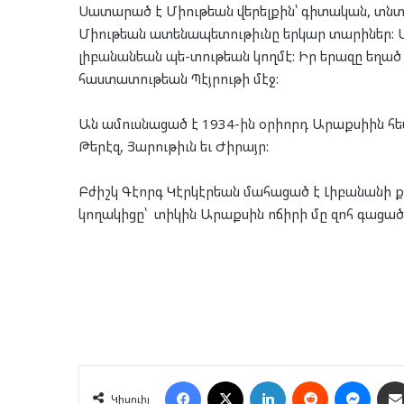
Սատարած է Միութեան վերելքին՝ գիտական, տնտ
Միութեան ատենապետութիւնը երկար տարիներ: 
լիբանանեան պե-տութեան կողմէ: Իր երազը եղած
հաստատութեան Պէյրութի մէջ:
Ան ամուսնացած է 1934-ին օրիորդ Արաքսիին հե
Թերէզ, Յարութիւն եւ Ժիրայր:
Բժիշկ Գէորգ Կէրկէրեան մահացած է Լիբանանի
կողակիցը՝ տիկին Արաքսին ոճիրի մը զոհ գաց
Facebook
X
LinkedIn
Reddit
Mess
Կիսուիլ