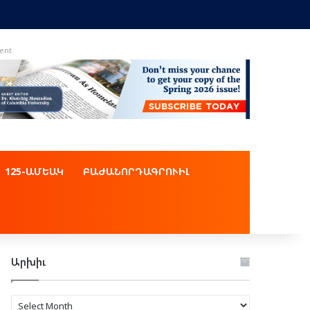
ent
125-ԱՄԵԱԿ
ԲԱԺԱՆՈՐԴԱԳՐՈՒԻԼ
Արխիւ
Արխիւ