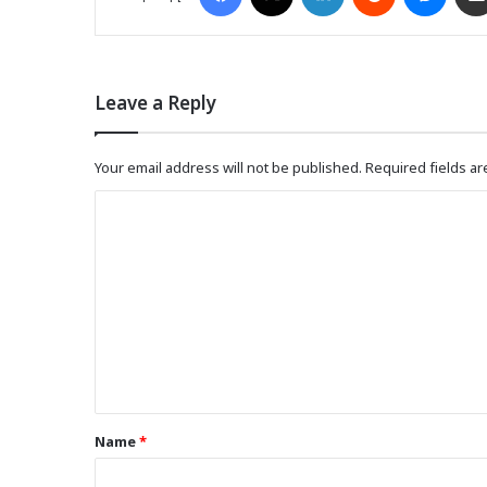
Leave a Reply
Your email address will not be published.
Required fields a
C
o
m
m
e
n
t
*
Name
*