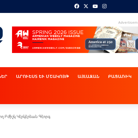
Facebook
X
YouTube
Instagram
Advertisem
ՆԵՐ
ԱՐՈՒԵՍՏ ԵՒ ՄՇԱԿՈՅԹ
ԱՅԼԱԶԱՆ
ԲԱՑԱՌԻԿ
ղ Բժիշկ Կէրկէրեան Գէորգ