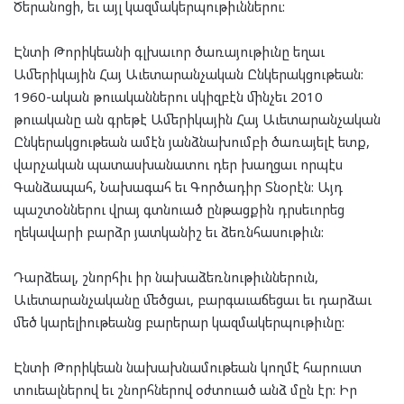
Ծերանոցի, եւ այլ կազմակերպութիւններու:
Էնտի Թորիկեանի գլխաւոր ծառայութիւնը եղաւ
Ամերիկային Հայ Աւետարանչական Ընկերակցութեան:
1960-ական թուականներու սկիզբէն մինչեւ 2010
թուականը ան գրեթէ Ամերիկային Հայ Աւետարանչական
Ընկերակցութեան ամէն յանձնախումբի ծառայելէ ետք,
վարչական պատասխանատու դեր խաղցաւ որպէս
Գանձապահ, Նախագահ եւ Գործադիր Տնօրէն: Այդ
պաշտօններու վրայ գտնուած ընթացքին դրսեւորեց
ղեկավարի բարձր յատկանիշ եւ ձեռնհասութիւն:
Դարձեալ, շնորհիւ իր նախաձեռնութիւններուն,
Աւետարանչականը մեծցաւ, բարգաւաճեցաւ եւ դարձաւ
մեծ կարելիութեանց բարերար կազմակերպութիւնը:
Էնտի Թորիկեան նախախնամութեան կողմէ հարուստ
տուեալներով եւ շնորհներով օժտուած անձ մըն էր: Իր