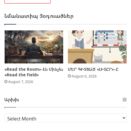
Նմանատիպ Յօդուածներ
«Read the Room»-էն Մինչեւ
ՄԵՐ ԳԻՏՑԱԾ «ԼԻՏԸՐ»-Ը
«Read the Field»
August 6, 2026
August 7, 2026
Արխիւ
Արխիւ