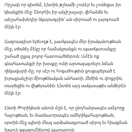
Որչափ որ գիտեմ, Էնտին թշնամի չունէր եւ չունեցաւ իր
կեանքին մէջ: Շնորհիւ իր անյիշաչար, վեհանձն եւ
անշահախնդիր նկարագրին՝ ան սիրուած ու յարգուած
մէկն էր:
Հազուագիւտ երեւոյթ է, յատկապէս մեր իրականութեան
մէջ, տեսնել մէկը որ համակրանքն ու պատկառանքը
շահած ըլլայ բոլոր հատուածներուն: Ամէն ոք
գնահատանքի իր խօսքը ունի արտայայտելու նման
ղեկավարի մը, որ սէր ու հոգածութիւն ցուցաբերած է
իւրաքանչիւր միութենական անհատի, մեծին ու փոքրին,
տարեցին ու վեթերանին: Էնտին այդ սակաւաթիւ անձերէն
մէկն էր:
Էնտի Թորիկեան անուն մըն է, որ ընդհանրապէս ամբողջ
հայութեան, եւ մասնաւորապէս ամերիկահայութեան,
սրտին մէջ պիտի մնայ արձանագրուած սիրոյ եւ հիացման
խառն զգացումներով պարարուն: