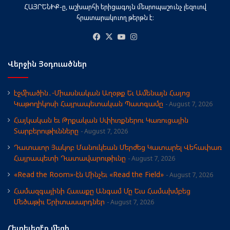
ՀԱՅՐԵՆԻՔ-ը, աշխարհի երիցագոյն մեսրոպաշունչ լեզուով
հրատարակուող թերթն է։
Facebook
X
YouTube
Instagram
Վերջին Յօդուածներ
էջմիածին․-Միասնական Աղօթք Եւ Ամենայն Հայոց
Կաթողիկոսի Հայրապետական Պատգամը
August 7, 2026
Հայկական եւ Թրքական Սփիւռքներու Կառուցային
Տարբերութիւնները
August 7, 2026
Դատաւոր Յակոբ Մանուկեան Մերժեց Կատարել Վեհափառ
Հայրապետի Դատավարութիւնը
August 7, 2026
«Read the Room»-էն Մինչեւ «Read the Field»
August 7, 2026
Համազգայինի Հաւաքը Անգամ Մը Եւս Համախմբեց
Մեծաթիւ Երիտասարդներ
August 7, 2026
Հետեւեցէ՛ք մեզի