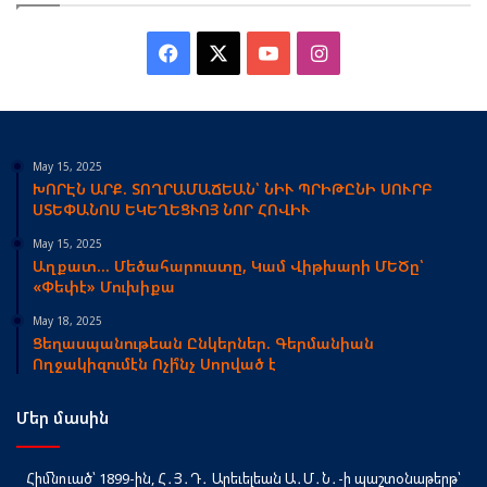
Facebook
X
YouTube
Instagram
May 15, 2025
ԽՈՐԷՆ ԱՐՔ. ՏՈՂՐԱՄԱՃԵԱՆ՝ ՆԻՒ ՊՐԻԹԸՆԻ ՍՈՒՐԲ
ՍՏԵՓԱՆՈՍ ԵԿԵՂԵՑՒՈՅ ՆՈՐ ՀՈՎԻՒ
May 15, 2025
Աղքատ… Մեծահարուստը, Կամ Վիթխարի ՄԵԾը՝
«Փեփէ» Մուխիքա
May 18, 2025
Ցեղասպանութեան Ընկերներ. Գերմանիան
Ողջակիզումէն Ոչի՞նչ Սորված է
Մեր մասին
Հիմնուած՝ 1899-ին, Հ․Յ․Դ․ Արեւելեան Ա․Մ․Ն․-ի պաշտօնաթերթ՝