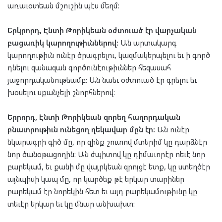
առաւօտեան մշուշին պէս մեղմ:
Երկրորդ, Էնտի Թորիկեան օժտուած էր վարչական
բացառիկ կարողութիւններով:
Ան արտակարգ
կարողութիւն ունէր ծրագրելու, կազմակերպելու եւ ի գործ
դնելու զանազան գործունէութիւններ հեզասահ
յաջորդականութեամբ: Ան նաեւ օժտուած էր գրելու եւ
խօսելու սքանչելի շնորհներով:
Երրորդ, Էնտի Թորիկեան զորեղ հաղորդական
բնաւորութիւն ունեցող ղեկավար մըն էր:
Ան ունէր
նկարագրի գիծ մը, որ զինք շուտով մտերիմ կը դարձնէր
նոր ծանօթացողին: Ան ժպիտով կը դիմաւորէր ոեւէ նոր
բարեկամ, եւ քանի մը վայրկեան զրոյցէ ետք, կը ստեղծէր
այնպիսի կապ մը, որ կարծեք թէ երկար տարիներ
բարեկամ էր նորեկին հետ եւ այդ բարեկամութիւնը կը
տեւէր երկար եւ կը մնար անխախտ: