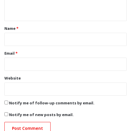
e
n
t
*
Name
*
Email
*
Website
Notify me of follow-up comments by email.
Notify me of new posts by email.