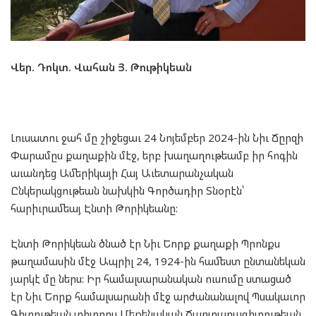
Վեր. Դոկտ. Վահան Յ. Թութիկեան
Լուսատու ջահ մը շիջեցաւ 24 Նոյեմբեր 2024-ին Նիւ Ճըրզի
Փարամըս քաղաքին մէջ, երբ խաղաղութեամբ իր հոգին
աւանդեց Ամերիկայի Հայ Աւետարանչական
Ընկերակցութեան նախկին Գործադիր Տնօրէն՝
հարիւրամեայ Էնտի Թորիկեանը:
Էնտի Թորիկեան ծնած էր Նիւ Եորք քաղաքի Պրոնքս
թաղամասին մէջ Ապրիլ 24, 1924-ին համեստ ընտանեկան
յարկէ մը ներս: Իր համալսարանական ուսումը ստացած
էր Նիւ Եորք համալսարանի մէջ արժանանալով Պսակաւոր
Գիտութեան տիտղոս Մեքենական Ճարտարագիտութեան