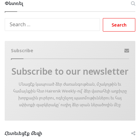
Փնտռել
Search
for:
Subscribe
Subscribe to our newsletter
Մնացէ՛ք կապուած ձեր ժառանգութեան, մշակոյթին եւ
համայնքին հետ Hairenik Weekly-ով՝ ձեր վստահելի աղբիւրը
խորքային լուրերու, ոգեշնչող պատմութիւններու եւ հայ
սփիւռքի զարկերակը՝ ուղիղ ձեր սրան ներածողին մէջ։
Հետեւեցէ՛ք մեզի