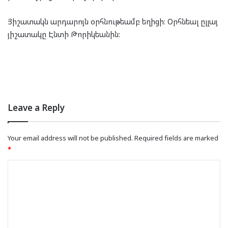
Յիշատակն արդարոյն օրհնութեամբ եղիցի: Օրհնեալ ըլլայ
յիշատակը Էնտի Թորիկեանին:
Leave a Reply
Your email address will not be published.
Required fields are marked
*
C
o
m
m