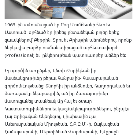
1963-ին ամուսնացած էր Րօզ Մումճեանի հետ եւ
Աստուած օրհնած էր իրենց ընտանեկան բոյնը երեք
զաւակներով՝ Քեթրին, Տրու եւ Քրիսթին անուններով, որոնք
ներկայիս բարձր ուսման տիրացած արհեստավարժ
(Professional) եւ ընկերութեան պատուաոբեր անձեր են:
Իր գործին առընթեր, Էնտի Թորիկեան իր
մասնակցութիւնը բերաւ հանրային- հասարարական
գործունէութեանց: Շնորհիւ իր անձնուէր, հաղորդական եւ
ծառայասէր նկարագրին, ան իր ծառայութիւնը
մատուցանեց տասնեակ մը հայ եւ օտար
հաստատութիւններու եւ կազմակերպութիւններու, ինչպէս
Հայ Երիցական Եկեղեցւոյ, Հիւսիսային Հայ
Աւետարանական Միութեան, Հ.Բ.Ը.Մ.-ի, Հայկազեան
Համալսարանի, Մերտինեան Վարժարանի, Էմըրսըն