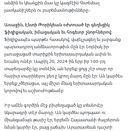
անձին եւ կեանքին մաս կը կազմէին հետեւեալ
յատկանիշներն ու բարեմասնութիւնները.-
Առաջին, Էնտի Թորիկեան օժտուած էր գեղեցիկ
ֆիզիքական, իմացական եւ հոգեւոր շնորհներով:
Ֆիզիքապէս պարթեւ հասակով, վայելչագեղ եւ յարգանք
պարտադրող անձնաւորութիւն մըն էր: Նոյնիսկ իր
յառաջացած տարիքին երիտասարդական աւիւն եւ
եռանդ ունէր: Ապրիլ 20, 2024-ին երբ իր 100-րդ
տարեդարձը կը տօնէին, ան երբեք ցոյց չէր տար որ
հարիւր տարիներու բեռը կրող մարդ մըն էր: Ան կարծէս
երբեք չծերացաւ, այլ միշտ մնաց երիտասարդական
կորովով եւ աշխուժութեամբ:
Իր ամէն գործին մէջ բիւրեղացած կը տեսնուէր
նկարագրի տէր մարդը: Ան կարծես պողպատ ու
միանգամայն թաւիշ էր, երբեմն Հայաստանի ժայրերուն
նման կարծր էր, բայց յաճախ Արարատեան դաշտի