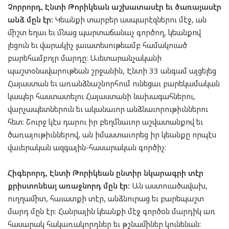
Չորրորդ, Էնտի Թորիկեան աշխատասէր եւ ծառայասէր
անձ մըն էր:
Կեանքի տարբեր ասպարէզներու մէջ, ան
միշտ եղաւ եւ մնաց պարտաճանաչ գործող, կեանքով
լեցուն եւ վարակիչ լաւատեսութեամբ համակուած
բարեհամբոյր մարդը: Աւետարանչականի
պաշտօնավարութեան շրջանին, Էնտի 33 անգամ այցելեց
Հայաստան եւ առանձնաշնորհում ունեցաւ բարեկամական
կապեր հաստատելու Հայաստանի նախագահներու,
վարչապետներուն եւ ականաւոր անձնաւորութիւններու
հետ: Շուրջ կէս դարու իր բեղմնաւոր աշվատանքով եւ
ծառայութիւններով, ան իմաստաւորեց իր կեանքը որպէս
վաւերական ազգային-հասարական գործիչ:
Հիգերորդ, Էնտի Թորիկեան ընտիր նկարագրի տէր
քրիստոնեայ առաջնորդ մըն էր:
Ան աստուածավախ,
ուղղամիտ, հաւատքի տէր, անձնուրաց եւ բարեպաշտ
մարդ մըն էր: Հանրային կեանքի մէջ գործօն մարդիկ առ
հասարակ հակառակորդներ եւ թշնամիներ կունենան: