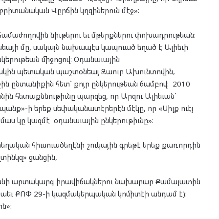
 բրիտանական Վըրճին կղզիներուն մէջ»:
 համաժողովին նիւթերու եւ մթերքներու փոխադրութեան։
յի մը, սակայն նախապէս կապուած եղած է Ալիեւի
ընկերութեան միջոցով։ Օդանաւային
խկին պետական պաշտօնեայ Զաուր Ախունտովին,
ն ընտանիքին հետ` քոյր ընկերութեան ճամբով։ 2010
ն հետաքննութիւնը պարզեց, որ Արզու Ալիեւան`
 պանք»-ի երեք սեփականատէրերէն մէկը, որ «Սիլք ուէյ
 մաս կը կազմէ օդանաւային ընկերութիւնը»:
 տեղական հիւսուածեղէնի շուկային գրեթէ երեք քառորդին
լտինկզ» ցանցին,
անի արտակարգ իրավիճակներու նախարար Քամալատին
 նաեւ ՔՈՓ 29-ի կազմակերպական կոմիտէի անդամ է):
ն»: