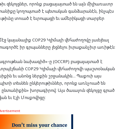
 զեկոյցներ, որոնք բացայայտած են այն միլիառաւոր
նտանիքը կողոպտած է պետական գանձարանէն, ինչպէս
ւթիւնը տուած է եւրոպացի եւ ամերիկացի տարբեր
մէջ կայանալիք COP29 Կլիմայի վեհաժողովը յաւելեալ
գտագործէ իր գրպանները լեցնելու իւրաքանչիւր առիթէն:
ագրութեան նախագիծ»-ը (OCCRP) բացայայտած է
տրպէյճանի COP29 Կլիմայի վեհաժողովի պաշտօնական
իքին եւ անոնց ներքին շրջանակին… Պաքուի այս
 պիտի տեսնեն ընկերութիւններ, որոնք առնչուած են
նտանիքին» խորագիրով: Այս ծաւալուն զեկոյցը գրած
վան եւ Էլի Մոսքովիցը:
dvertisement