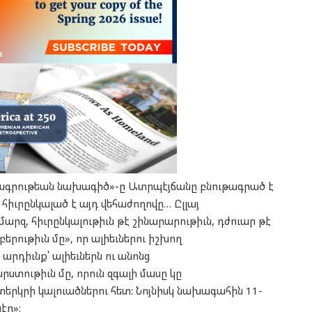
ագրութեան նախագիծ»-ը Ատրպէյճանը բնութագրած է
հիւրընկալած է այդ վեհաժողովը… Ըլլայ
րզ, հիւրընկալութիւն թէ շինարարութիւն, դժուար թէ
երութիւն մը», որ ալիեւներու իշխող
արդիւնք՝ ալիեւներն ու անոնց
ստութիւն մը, որուն զգալի մասը կը
րկրի կալուածներու հետ: Նոյնիսկ նախագահին 11-
էր»: