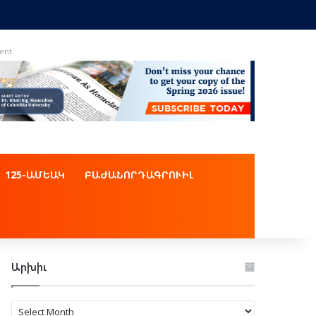
ent
125-ԱՄԵԱԿ
ԲԱԺԱՆՈՐԴԱԳՐՈՒԻԼ
Արխիւ
Արխիւ