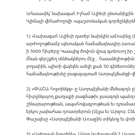
Ահաւասիկ՝ նախագահ Իլհամ Ալիեւի ընտանիքին 
Կլիմայի վեհաժողովի «պաշտօնական գործընկերնե
1) «Նախագահ Ալիեւի դստեր նախկին ամուսինը (Է
արժողութեամբ պետական համաձայնագիր (առանց մ
ի 5000 հիւրերը Կասպից ծովուն վրայ գտնուող իր 
մնան գերշքեղ սենեակներու մէջ… հասանելիութիւ
լողափին, պիտի վայելեն աւելի քան 50 գինետունե
համաձայնութիւնը բացայայտած Ատրպէյճանցի վեց
2) «ՓԱՇԱ հոլտինկզ»-ը Ատրպէյճանի մեծագոյն ըն
հիւրընկալող քաղաքի բազմաթիւ լաւագոյն պանդոկ
շինարարութեան, ապահովագրութեան եւ դրամատն
երկու չափահաս դուստրերուն (Լէյլա եւ Արզու)
Փաշայեւը «Ատրպէյճանի Առաջին տիկնոջ եւ փո
3) «Ազերսան հոլտինկ». Անոր նախագահն է Ապտո