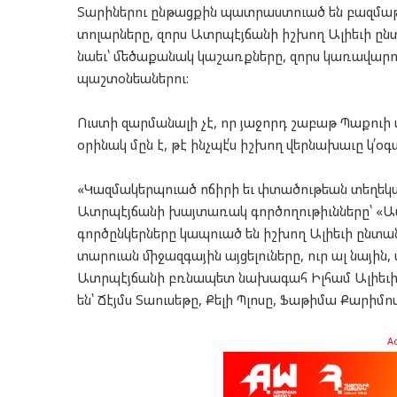
Տարիներու ընթացքին պատրաստուած են բազմաթիւ
տոլարները, զորս Ատրպէյճանի իշխող Ալիեւի ը
նաեւ՝ մեծաքանակ կաշառքները, զորս կառավարո
պաշտօնեաներու:
Ուստի զարմանալի չէ, որ յաջորդ շաբաթ Պաքուի 
օրինակ մըն է, թէ ինչպէ՛ս իշխող վերնախաւը կ՛օ
«Կազմակերպուած ոճիրի եւ փտածութեան տեղեկ
Ատրպէյճանի խայտառակ գործողութիւնները՝ «Ա
գործընկերները կապուած են իշխող Ալիեւի ընտան
տարուան միջազգային այցելուները, ուր ալ նային,
Ատրպէյճանի բռնապետ նախագահ Իլհամ Ալիեւի ը
են՝ Ճէյմս Տաուսեթը, Քելի Պլոսը, Ֆաթիմա Քարիմո
A