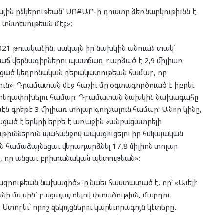
ին ընկերութեան` ՍՈՔԱՐ-ի դուստր ձեռնարկութիւնն է,
 տնտեսութեան մէջ»:
021 թուականին, սակայն իր նախկին անուան տակ`
աճ վերնագիրներու պատճառ դարձած է 2,9 միլիառ
եցած կեդրոնական դերակատութեան համար, որ
ւն»: Դրամատան մէջ հաշիւ մը օգտագործուած է իբրեւ
սը տեղափոխելու համար: Դրամատան նախկին նախագահը
ն գրեթէ 3 միլիառ տոլար գողնալուն համար: Անոր կինը,
ացած է երկրի երբեւէ առաջին «անբացատրելի
իւններուն պահանջով ապացուցելու իր հսկայական
 համաձայնեցաւ վերադարձնել 17,8 միլիոն տոլար
ը, որ անցաւ բրիտանական պետութեան»:
գրութեան նախագիծ»-ը նաեւ հաստատած է, որ՝ «Աւելի
անի մասին` բացայայտելով փտածութիւն, մարդու
Ստորեւ՝ որոշ զեկոյցներու կարեւորագոյն կէտերը․