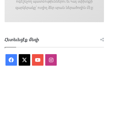
ոգեշնչող պատմութիւններու եւ հայ սփիւռքի
զարկերակը՝ ուղիղ ձեր սրան ներածողին մէջ։
Հետեւեցէ՛ք մեզի
Facebook
X
YouTube
Instagram