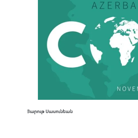
Յարութ Սասունեան