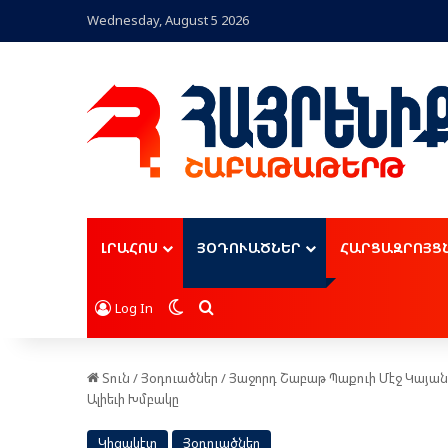
Wednesday, August 5 2026
ԼՐԱՀՈՍ
ՅՕԴՈՒԱԾՆԵՐ
ՀԱՐՑԱԶՐՈՅՑ
Switch skin
Որոնել
Log In
Տուն
/
Յօդուածներ
/
Յաջորդ Շաբ​աթ Պաքուի Մէջ Կայան
Ալիեւի Խմբակը
Կիզակէտ
Յօդուածներ