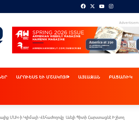
Facebook
X
YouTube
Instagram
Advertisem
ՆԵՐ
ԱՐՈՒԵՍՏ ԵՒ ՄՇԱԿՈՅԹ
ԱՅԼԱԶԱՆ
ԲԱՑԱՌԻԿ
ալիք ՄԱԿ-ի Կլիմայի Վեհաժողովը Աւելի Պիտի Հարստացնէ Իշխող