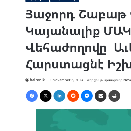
Յաջորդ Շաբ​աթ 
Կայանալիք ՄԱԿ-
Վեհաժողովը Աւ
Հարստացնէ Իշխ
hairenik
November 6, 2024
Վերջին թարմացումը Nove
Facebook
X
LinkedIn
Reddit
Messenger
Ուղարկել նամակ
Տպել