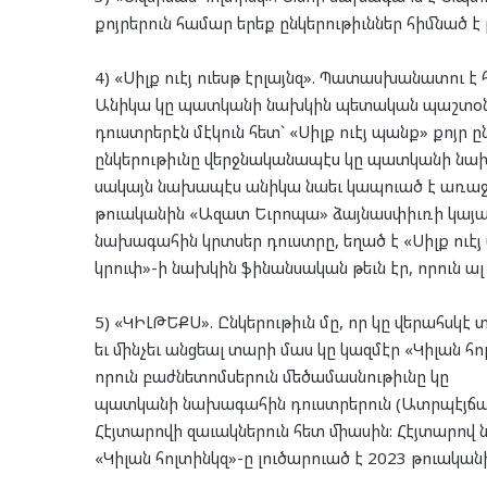
քոյրերուն համար երեք ընկերութիւններ հիմնած է
4) «Սիլք ուէյ ուեսթ էրլայնզ». Պատասխանատու է
Անիկա կը պատկանի նախկին պետական պաշտօնեա
դուստրերէն մէկուն հետ` «Սիլք ուէյ պանք» քոյր 
ընկերութիւնը վերջնականապէս կը պատկանի նա
սակայն նախապէս անիկա նաեւ կապուած է առաջի
թուականին «Ազատ Եւրոպա» ձայնասփիւռի կայանի
նախագահին կրտսեր դուստրը, եղած է «Սիլք ուէյ
կրուփ»-ի նախկին ֆինանսական թեւն էր, որուն ալ
5) «ԿԻԼԹԵՔՍ». Ընկերութիւն մը, որ կը վերահսկէ
եւ մինչեւ անցեալ տարի մաս կը կազմէր «Կիլան հո
որուն բաժնետոմսերուն մեծամասնութիւնը կը
պատկանի նախագահին դուստրերուն (Ատրպէյճ
Հէյտարովի զաւակներուն հետ միասին: Հէյտարով
«Կիլան հոլտինկզ»-ը լուծարուած է 2023 թուականի