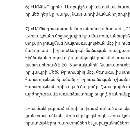
6) «ՍՈՔԱՐ կրին». Ատրպէյճանի պետական նաւթայ
որ մեծ դեր կը խաղայ նաւթ արդիւնահանող երկրի
7) «ԱՊՊ» դրամատուն. Նոր անունով օժտուած է 2
Ատրպէյճանի միջազգային դրամատուն, անբարեհ
տոլարի լուացման խայտառակութեան մէջ իր ուն
ճանչցուած է իբրեւ «Ատրպէյճանական լուացքատո
հիմնական խողովակ՝ այդ միջոցներուն մեծ մա
բանտարկուած է 2016 թուականին` հաստատութենէ
որ կ՛ապրի Մեծն Բրիտանիոյ մէջ, հետագային ստ
հարստութեան հրամանը»` բրիտանական իշխանութ
հարստութեան օրինական ծագումը: Հետագային ան
արժողութեամբ առանձնատունը եւ կոլֆի ակումբ
«Կազմակերպուած ոճիրի եւ փտածութեան տեղեկա
քան տասնամեակէ մը ի վեր կը զեկուցէ Ատրպէյճ
իրաւունքներու խախտումներ եւ չարաշահումներ»: 