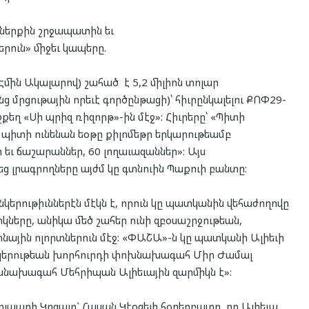
ներքին շրջապատին եւ
րուն» միջեւ կապերը.
մին Ակալարով) շահած է 5,2 միլիոն տոլար
րցութային որեւէ գործընթացի)՝ հիւրընկալելու ՔՈՓ29-
շքեղ «Սի պրիզ ռիզորթ»-ին մէջ»: Հիւրերը՝ «Պիտի
ն պիտի ունենան եօթը քիլոմեթր երկարութեամբ
ր եւ ճաշարաններ, 60 լողաւազաններ»: Այս
 լրագրողները այժմ կը գտնուին Պաքուի բանտը:
կերութիւններէն մէկն է, որուն կը պատկանին վեհաժողովը
ները, անիկա մեծ շահեր ունի զբօսաշրջութեան,
ային ոլորտներուն մէջ: «ՓԱՇԱ»-ն կը պատկանի Ալիեւի
: Ընկերութեան խորհուրդի փոխնախագահ Միր Ժամալ
խնախագահ Մեհրիպան Ալիեւային զարմիկն է»:
լպարի Կոզալը` Հասան Կէօզելի հօրեղբայրը, որ Ալիեւա