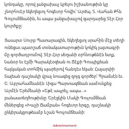
կոնդակը, որով լանջախաչ կրելու իշխանութիւն կը
շնորհուէր եկեղեցւոյ հոգեւոր հովիւ՝ Արժպ. Տ. Վահան Քհն.
Գույումճեանին, եւ ապա լանջախաչով զարդարեց Տէր Հօր
կուրծքը։
Յաւարտ Սուրբ Պատարագին, եկեղեցւոյ սրահին մէջ տեղի
ունեցաւ պատշաճ տօնակատարութիւն կոկիկ յայտագրի
մը գործադրումով։ Տէր Հօր սեղանի օրհնութենէն ետք,
Նանօր եւ Էյմի Գարակէօզեան ու Ճէքի Գուպիքեան
հայկական տոհմիկ պարերով հանդէս եկան։ Հայարփի
Տայեան դաշնակի վրայ նուագեց զոյգ գործեր՝ Պրամսէն եւ
Ե. Աբրահամեանէն։ Լիզա Պարտագճեան ասմունքեց
Արմէն Երեմեանի «Եթէ ապրել, ապա…»
բանաստեղծութիւնը։ Երէցկին Մակի Գույումճեան
մեներգեց «Խաչի Ճամբան» հոգեւոր երգը, դաշնակի
ընկերակցութեամբ Նշան Գույումճեանի։
Advertisement