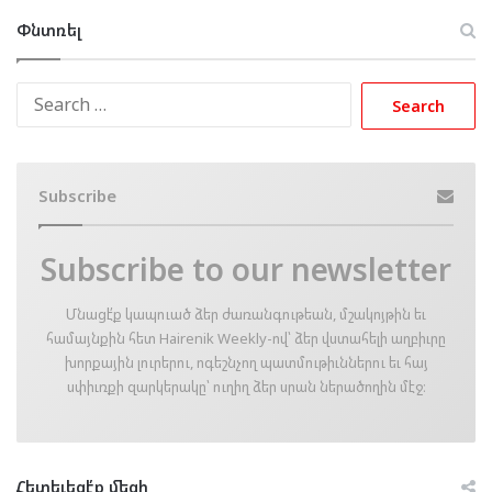
Փնտռել
Search
for:
Subscribe
Subscribe to our newsletter
Մնացէ՛ք կապուած ձեր ժառանգութեան, մշակոյթին եւ
համայնքին հետ Hairenik Weekly-ով՝ ձեր վստահելի աղբիւրը
խորքային լուրերու, ոգեշնչող պատմութիւններու եւ հայ
սփիւռքի զարկերակը՝ ուղիղ ձեր սրան ներածողին մէջ։
Հետեւեցէ՛ք մեզի