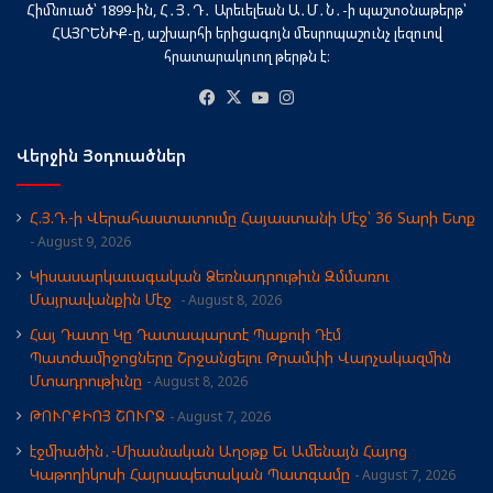
Հիմնուած՝ 1899-ին, Հ․Յ․Դ․ Արեւելեան Ա․Մ․Ն․-ի պաշտօնաթերթ՝
ՀԱՅՐԵՆԻՔ-ը, աշխարհի երիցագոյն մեսրոպաշունչ լեզուով
հրատարակուող թերթն է։
Facebook
X
YouTube
Instagram
Վերջին Յօդուածներ
Հ.Յ.Դ.-ի Վերահաստատումը Հայաստանի Մէջ՝ 36 Տարի Ետք
August 9, 2026
Կիսասարկաւագական Ձեռնադրութիւն Զմմառու
Մայրավանքին Մէջ
August 8, 2026
Հայ Դատը Կը Դատապարտէ Պաքուի Դէմ
Պատժամիջոցները Շրջանցելու Թրամփի Վարչակազմին
Մտադրութիւնը
August 8, 2026
ԹՈՒՐՔԻՈՅ ՇՈՒՐՋ
August 7, 2026
էջմիածին․-Միասնական Աղօթք Եւ Ամենայն Հայոց
Կաթողիկոսի Հայրապետական Պատգամը
August 7, 2026