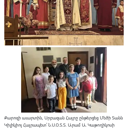
Քարոզի աւարտին, Սրբազան Հայրը ընթերցեց Մեծի Տանն
Կիլիկիոյ Հայրապետ՝ Ն.Ս.Օ.Տ.Տ. Արամ Ա. Կաթողիկոսի