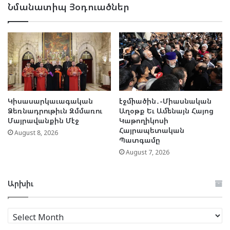
Նմանատիպ Յօդուածներ
Կիսասարկաւագական
էջմիածին․-Միասնական
Ձեռնադրութիւն Զմմառու
Աղօթք Եւ Ամենայն Հայոց
Մայրավանքին Մէջ
Կաթողիկոսի
Հայրապետական
August 8, 2026
Պատգամը
August 7, 2026
Արխիւ
Արխիւ