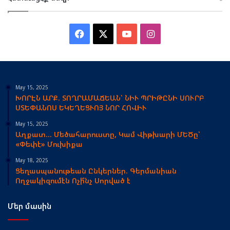
Facebook
X
YouTube
Instagram
May 15, 2025
ԽՈՐԷՆ ԱՐՔ. ՏՈՂՐԱՄԱՃԵԱՆ՝ ՆԻՒ ՊՐԻԹԸՆԻ ՍՈՒՐԲ
ՍՏԵՓԱՆՈՍ ԵԿԵՂԵՑՒՈՅ ՆՈՐ ՀՈՎԻՒ
May 15, 2025
Աղքատ… Մեծահարուստը, Կամ Վիթխարի ՄԵԾը՝
«Փեփէ» Մուխիքա
May 18, 2025
Ցեղասպանութեան Ընկերներ. Գերմանիան
Ողջակիզումէն Ոչի՞նչ Սորված է
Մեր մասին