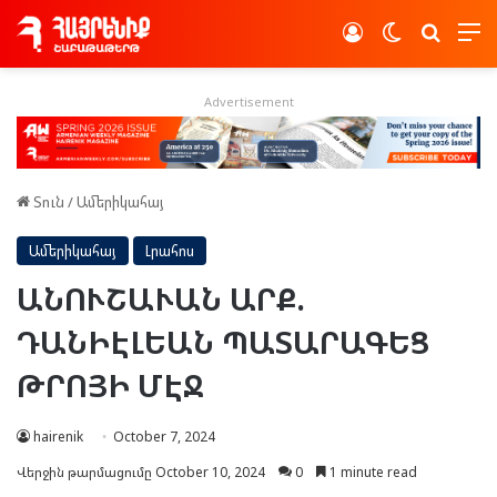
Log In
Switch skin
Որոնե
Advertisement
Տուն
/
Ամերիկահայ
Ամերիկահայ
Լրահոս
ԱՆՈՒՇԱՒԱՆ ԱՐՔ.
ԴԱՆԻԷԼԵԱՆ ՊԱՏԱՐԱԳԵՑ
ԹՐՈՅԻ ՄԷՋ
hairenik
October 7, 2024
Վերջին թարմացումը October 10, 2024
0
1 minute read