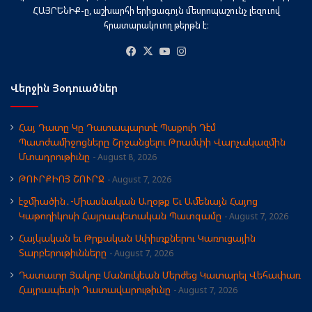
ՀԱՅՐԵՆԻՔ-ը, աշխարհի երիցագոյն մեսրոպաշունչ լեզուով
հրատարակուող թերթն է։
Facebook
X
YouTube
Instagram
Վերջին Յօդուածներ
Հայ Դատը Կը Դատապարտէ Պաքուի Դէմ
Պատժամիջոցները Շրջանցելու Թրամփի Վարչակազմին
Մտադրութիւնը
August 8, 2026
ԹՈՒՐՔԻՈՅ ՇՈՒՐՋ
August 7, 2026
էջմիածին․-Միասնական Աղօթք Եւ Ամենայն Հայոց
Կաթողիկոսի Հայրապետական Պատգամը
August 7, 2026
Հայկական եւ Թրքական Սփիւռքներու Կառուցային
Տարբերութիւնները
August 7, 2026
Դատաւոր Յակոբ Մանուկեան Մերժեց Կատարել Վեհափառ
Հայրապետի Դատավարութիւնը
August 7, 2026