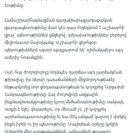
էութիւնը:
Համաշխարհայնացման գաղափարաքաղաքական
վարդապետութիւնը մօտ կէս դար մոլեգնում է աշխարհի
վրայ` պետութիւններ ցնցելով, դժբախտութիւններ բերելով
միլիոնաւոր մարդկանց: Աշխարհի գերհզօր
պետութիւններն այսօր պայքարում են` դիմակայելու այդ
աւերիչ հոսանքին:
Այո՛, հայ ժողովուրդը նոյնպէս դարձաւ այդ յարձակման
թիրախը, իր ներսի դաւաճանների միջնորդութեամբ
ենթարկուեց նոր ցեղասպանութեան եւ կորցրեց Արցախի
Հանրապետութիւնը: Հայ ժողովրդի ազգային
ինքնագիտակցութիւնը կրող մեծամասնութիւնը, սակայն,
ոտքի է ելել` փաստելու, որ մեռած չէ, չի կորցրել
արժանապատուութիւնը եւ եւս մէկ անգամ կարող է փրկել
ինքն իրեն ու իր պետութիւնը: Մայիսեան օրերը կրկին
յիշեցրին մեր յաղթանակների, անելանելի թուացող