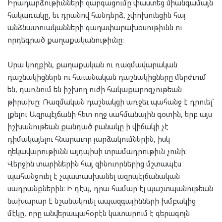
Իրադարձութիւնների զարգացումը փաստեց միանգամայն
հակառակը, եւ դրանով հանդերձ, չփոխուեցին հայ
անձնատուականների գաղափարախօսութիւնն ու
որդեգրած քաղաքականութիւնը:
Սրա կողքին, քաղաքական ու ռազմավարական
դաշնակիցներն ու հաւանական դաշնակիցները մերժւում
են, դառնում են իշխող ուժի հակաքարոզչութեան
թիրախը: Ռազմական դաշնակցի առջեւ պահանջ է դրուել`
լքելու Ազրպէյճանի հետ ողջ սահմանային գօտին, երբ այս
իշխանութեան քանդած բանակը ի վիճակի չէ
դիմակայելու հնարաւոր յարձակումներին, իսկ
ղեկավարութիւնն այդպիսի տրամադրութիւն չունի:
Վերջին տարիներին հայ զինուորներից մշտապէս
պահանջուել է չպատասխանել ազրպէյճանական
սադրանքներին: Ի դէպ, դրա համար էլ պաշտպանութեան
նախարար է նշանակուել ապազգայինների խմբակից
մէկը, որը անվերապահօրէն կատարում է գերագոյն