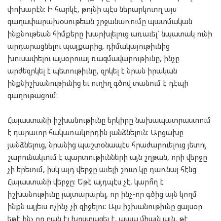
փոխարէն: Ի հարկէ, թոյնի պէս ներարկուող այս
գաղափարախօսութեան շրջանառումը պատմական
ինքնութեան հիմքերը խարխլելուց առաւել` նպատակ ունի
արդարացնելու պայքարից, դիմակայութիւնից
խուսափելու այսօրուայ ռազմավարութիւնը, ինչը
արժեզրկել է պետութիւնը, զրկել է նրան իրական
ինքնիշխանութիւնից եւ ուղիղ գծով տանում է դէպի
գաղութացում:
Հայաստանի իշխանութիւնը երկիրը նախապատրաստում
է դարաւոր հակառակորդին յանձնելուն: Արցախը
յանձնելուց, նրանից պաշտօնապէս հրաժարուելուց յետոյ
շարունակւում է պարտութիւնների այն շղթան, որի վերջը
չի երեւում, իսկ այդ վերջը աւելի շուտ կը դառնայ հէնց
Հայաստանի վերջը: Եթէ այդպէս չէ, կարո՞ղ է
իշխանութիւնը յայտարարել, որ ինչ-որ գծից այն կողմ
ինքն այլեւս ոչինչ չի զիջելու: Այս իշխանութիւնը ցայսօր
եթէ ինչ որ բան էլ խոստացել է, ապա միայն այն, թէ