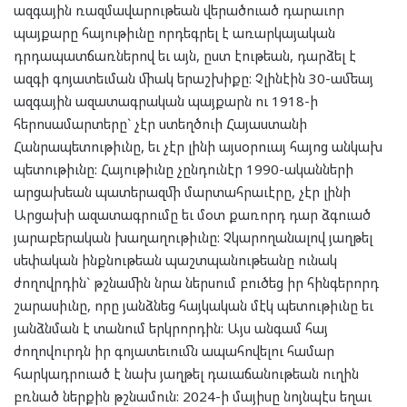
ազգային ռազմավարութեան վերածուած դարաւոր
պայքարը հայութիւնը որդեգրել է առարկայական
դրդապատճառներով եւ այն, ըստ էութեան, դարձել է
ազգի գոյատեւման միակ երաշխիքը: Չլինէին 30-ամեայ
ազգային ազատագրական պայքարն ու 1918-ի
հերոսամարտերը` չէր ստեղծուի Հայաստանի
Հանրապետութիւնը, եւ չէր լինի այսօրուայ հայոց անկախ
պետութիւնը: Հայութիւնը չընդունէր 1990-ականների
արցախեան պատերազմի մարտահրաւէրը, չէր լինի
Արցախի ազատագրումը եւ մօտ քառորդ դար ձգուած
յարաբերական խաղաղութիւնը: Չկարողանալով յաղթել
սեփական ինքնութեան պաշտպանութեանը ունակ
ժողովրդին` թշնամին նրա ներսում բուծեց իր հինգերորդ
շարասիւնը, որը յանձնեց հայկական մէկ պետութիւնը եւ
յանձնման է տանում երկրորդին: Այս անգամ հայ
ժողովուրդն իր գոյատեւումն ապահովելու համար
հարկադրուած է նախ յաղթել դաւաճանութեան ուղին
բռնած ներքին թշնամուն: 2024-ի մայիսը նոյնպէս եղաւ