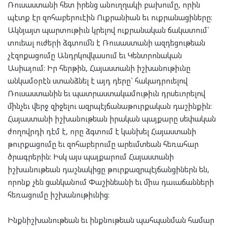
Ռուսաստանի հետ իրենց անուղղակի բախումը, որին
պէտք էր զոհաբերուէին Ուքրանիան եւ ուքրանացիները:
Ակնյայտ պարտութիւն կրելով ուքրանական ճակատում`
տուեալ ուժերի ձգտումն է Ռուսաստանի ազդեցութեան
չէզոքացումը Անդրկովկասում եւ Կենտրոնական
Ասիայում: Իր հերթին, Հայաստանի իշխանութիւնը
անկամօրէն ստանձնել է այդ դերը` հակադրուելով
Ռուսաստանին եւ պատրաստակամութիւն դրսեւորելով
մինչեւ վերջ զիջելու ազրպէյճանաթուրքական դաշինքին:
Հայաստանի իշխանութեան իրական պայքարը սեփական
ժողովրդի դէմ է, որը ձգտում է կանխել Հայաստանի
թուրքացումը եւ զոհաբերումը արեւմտեան հեռահար
ծրագրերին: Իսկ այս պայքարում Հայաստանի
իշխանութեան դաշնակիցը թուրքազրպէյճանցիներն են,
որոնք չեն ցանկանում Փաշինեանի եւ միւս դաւաճանների
հեռացումը իշխանութիւնից:
Ինքնիշխանութեան եւ ինքնութեան պահպանման համար