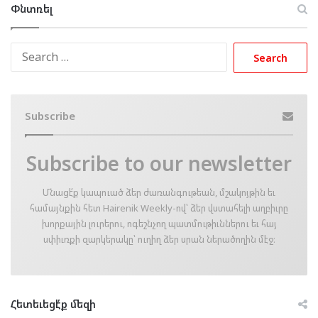
Փնտռել
Search
for:
Subscribe
Subscribe to our newsletter
Մնացէ՛ք կապուած ձեր ժառանգութեան, մշակոյթին եւ
համայնքին հետ Hairenik Weekly-ով՝ ձեր վստահելի աղբիւրը
խորքային լուրերու, ոգեշնչող պատմութիւններու եւ հայ
սփիւռքի զարկերակը՝ ուղիղ ձեր սրան ներածողին մէջ։
Հետեւեցէ՛ք մեզի