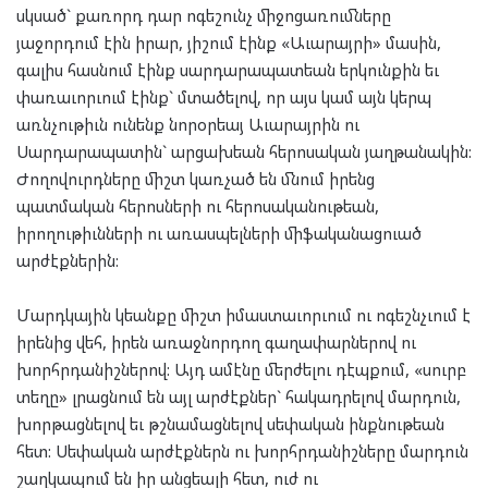
սկսած` քառորդ դար ոգեշունչ միջոցառումները
յաջորդում էին իրար, յիշում էինք «Աւարայրի» մասին,
գալիս հասնում էինք սարդարապատեան երկունքին եւ
փառաւորւում էինք` մտածելով, որ այս կամ այն կերպ
առնչութիւն ունենք նորօրեայ Աւարայրին ու
Սարդարապատին` արցախեան հերոսական յաղթանակին:
Ժողովուրդները միշտ կառչած են մնում իրենց
պատմական հերոսների ու հերոսականութեան,
իրողութիւնների ու առասպելների միֆականացուած
արժէքներին:
Մարդկային կեանքը միշտ իմաստաւորւում ու ոգեշնչւում է
իրենից վեհ, իրեն առաջնորդող գաղափարներով ու
խորհրդանիշներով: Այդ ամէնը մերժելու դէպքում, «սուրբ
տեղը» լրացնում են այլ արժէքներ` հակադրելով մարդուն,
խորթացնելով եւ թշնամացնելով սեփական ինքնութեան
հետ: Սեփական արժէքներն ու խորհրդանիշները մարդուն
շաղկապում են իր անցեալի հետ, ուժ ու