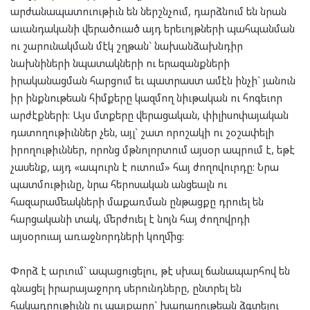
արժանապատուութիւն են ներշնչում, դարձնում են նրան
աւանդականի վերածուած այդ երեւոյթների պահպանման
ու շարունակման մէկ շղթան` նախանձախնդիր
նախնիների նպատակների ու երազանքների
իրականացման հարցում եւ պատրաստ ամէն ինչի` յանուն
իր ինքնութեան հիմքերը կազմող նիւթական ու հոգեւոր
արժէքների: Այս մտքերը վերացական, փիլիսոփայական
դատողութիւններ չեն, այլ` շատ որոշակի ու շօշափելի
իրողութիւններ, որոնց մթնոլորտում այսօր ապրում է, եթէ
չասենք, այդ «ապուրն է ուտում» հայ ժողովուրդը: Նրա
պատմութիւնը, նրա հերոսական անցեալն ու
հազարամեակների մաքառման ընթացքը դրուել են
հարցականի տակ, մերժուել է նոյն հայ ժողովրդի
այսօրուայ առաջնորդների կողմից:
Փորձ է արւում` ապացուցելու, թէ սխալ ճանապարհով են
գնացել իրարայաջորդ սերունդները, ընտրել են
հակադրութիւնն ու պայքարը` խաղաղութեան ձգտելու