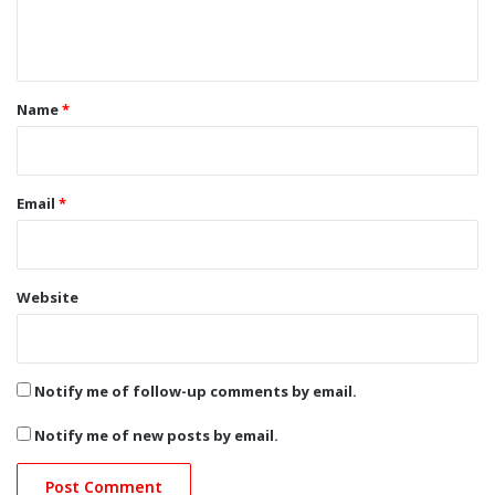
e
n
t
*
Name
*
Email
*
Website
Notify me of follow-up comments by email.
Notify me of new posts by email.