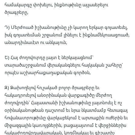
համակարգը փոխելու, ինքնութիւնը այլասերելու
ծրագրերը,
Դ) Մերժուած իշխանութիւնը չի կարող երկար գոյատեւել,
իսկ գոյատեւման շրջանում լինելու է ինքնամեկուսացուած,
անարդիւնաւէտ ու անկայուն,
Ե) Հայ ժողովուրդը յայտ է ներկայացնում`
տարածաշրջանում վերականգնելու հայկական շահերը`
որպէս աշխարհաքաղաքական գործօն,
Զ) Ձախողելով հռչակած բոլոր ծրագրերը եւ
հակադրուելով անօրինական վարքագիծը մերժող
ժողովրդին` Հայաստանի իշխանութիւնը յայտնուել է ոչ
օրինականութեան դաշտում եւ նրա նկատմամբ հետագայ
հովանաւորութիւնը վարկաբեկում է արտաքին ուժերին եւ
միջազգային կառոյցներին, բացայայտում է վերջիններիս
հակաժողովրդավարական, կողմնակալ եւ գիշատիչ