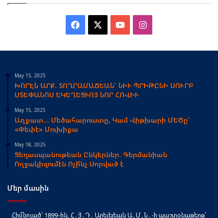
Facebook
X
YouTube
Instagram
May 15, 2025
ԽՈՐԷՆ ԱՐՔ. ՏՈՂՐԱՄԱՃԵԱՆ՝ ՆԻՒ ՊՐԻԹԸՆԻ ՍՈՒՐԲ
ՍՏԵՓԱՆՈՍ ԵԿԵՂԵՑՒՈՅ ՆՈՐ ՀՈՎԻՒ
May 15, 2025
Աղքատ… Մեծահարուստը, Կամ Վիթխարի ՄԵԾը՝
«Փեփէ» Մուխիքա
May 18, 2025
Ցեղասպանութեան Ընկերներ. Գերմանիան
Ողջակիզումէն Ոչի՞նչ Սորված է
Մեր մասին
Հիմնուած՝ 1899-ին, Հ․Յ․Դ․ Արեւելեան Ա․Մ․Ն․-ի պաշտօնաթերթ՝