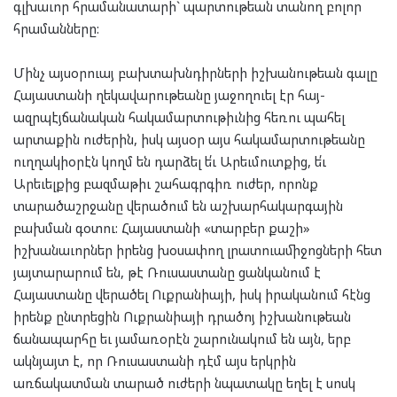
գլխաւոր հրամանատարի` պարտութեան տանող բոլոր
հրամանները:
Մինչ այսօրուայ բախտախնդիրների իշխանութեան գալը
Հայաստանի ղեկավարութեանը յաջողուել էր հայ-
ազրպէյճանական հակամարտութիւնից հեռու պահել
արտաքին ուժերին, իսկ այսօր այս հակամարտութեանը
ուղղակիօրէն կողմ են դարձել ե՛ւ Արեւմուտքից, ե՛ւ
Արեւելքից բազմաթիւ շահագրգիռ ուժեր, որոնք
տարածաշրջանը վերածում են աշխարհակարգային
բախման գօտու: Հայաստանի «տարբեր քաշի»
իշխանաւորներ իրենց խօսափող լրատուամիջոցների հետ
յայտարարում են, թէ Ռուսաստանը ցանկանում է
Հայաստանը վերածել Ուքրանիայի, իսկ իրականում հէնց
իրենք ընտրեցին Ուքրանիայի դրածոյ իշխանութեան
ճանապարհը եւ յամառօրէն շարունակում են այն, երբ
ակնյայտ է, որ Ռուսաստանի դէմ այս երկրին
առճակատման տարած ուժերի նպատակը եղել է սոսկ