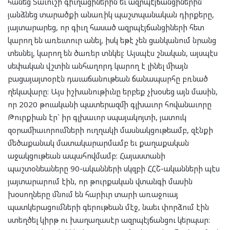
հանեց Տաւուշի գիւղացիներին եւ ազրպէյճանցիներին
յանձնեց տարածքի անառիկ պաշտպանական դիրքերը,
յայտարարեց, որ գիւղ հասած ազրպէյճանցիների հետ
կարող են առեւտուր անել, իսկ եթէ չեն ցանկանում նրանց
տեսնել, կարող են ծառեր տնկել: Այսպէս շնական, այսպէս
սեփական վշտին անհաղորդ կարող է լինել միայն
բացայայտօրէն դաւաճանութեան ճանապարհը բռնած
ղեկավարը: Այս իշխանութիւնը երբեք չխօսեց այն մասին,
որ 2020 թուականի պատերազմի գլխաւոր հովանաւորը
Թուրքիան էր` իր գլխաւոր սպայակոյտի, յատուկ
զօրամիաւորումների ուղղակի մասնակցութեամբ, զէնքի
մեծաքանակ մատակարարմամբ եւ քաղաքական
աջակցութեան ապահովմամբ: Հայաստանի
պաշտօնեաները 90-ականների սկզբի ՀՀՇ-ականների պէս
յայտարարում էին, որ թուրքական վտանգի մասին
խօսողները մնում են հարիւր տարի առաջուայ
պատկերացումների գերութեան մէջ, նաեւ փորձում էին
ստեղծել կիրթ ու խաղաղասէր ազրպէյճանցու կերպար: