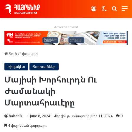
Log In
Switch skin
Որոնե
Advertisement
Տուն
/
Կիզակէտ
Կիզակէտ
Յօդուածներ
Մայիսի Խորհուրդն Ու
Ժամանակի
Մարտահրաւէրը
hairenik
June 8, 2024
Վերջին թարմացումը June 11, 2024
0
4 վայրկեան կարդալու