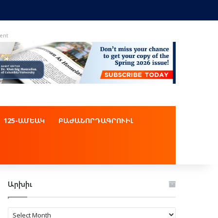
ent
125-ԱՄԵԱԿ
ԲԱԺԱՆՈՐԴԱԳՐՈՒԻԼ
Արխիւ
Արխիւ