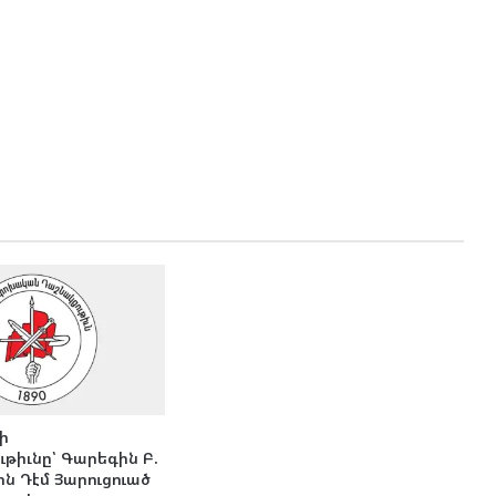
յի
թիւնը՝ Գարեգին Բ.
ն Դէմ Յարուցուած