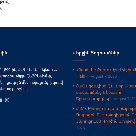
իթով
26
սին
Վերջին Յօդուածներ
 1899-ին, Հ․Յ․Դ․ Արեւելեան Ա․
«Read the Room»-էն Մինչեւ «
աշտօնաթերթ՝ ՀԱՅՐԵՆԻՔ-ը,
Field»
August 7, 2026
երիցագոյն մեսրոպաշունչ լեզուով
Համազգայինի Հաւաքը Անգա
ուող թերթն է։
Համախմբեց Մեծաթիւ
Երիտասարդներ
August 7, 20
book
X
YouTube
Instagram
Հ.Յ.Դ. Բիւրոյի Յայտարարութի
Գարեգին Բ. Կաթողիկոսին Դ
Յարուցուած Գործին Առիթով
2026