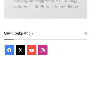
ոգեշնչող պատմութիւններու եւ հայ սփիւռքի
զարկերակը՝ ուղիղ ձեր սրան ներածողին մէջ։
Հետեւեցէ՛ք մեզի
Facebook
X
YouTube
Instagram