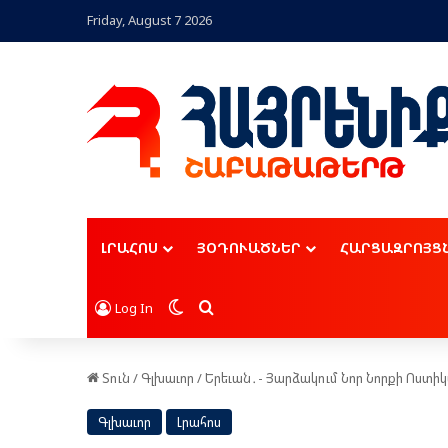
Friday, August 7 2026
ԼՐԱՀՈՍ
ՅՕԴՈՒԱԾՆԵՐ
ՀԱՐՑԱԶՐՈՅՑ
Switch skin
Որոնել
Log In
Տուն
/
Գլխաւոր
/
Երեւան․- Յարձակում Նոր Նորքի Ոստ
Գլխաւոր
Լրահոս