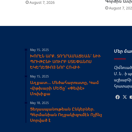
Գործին Առ
August 7, 2026
August 7, 20
May 15, 2025
Մեր մա
ԽՈՐԷՆ ԱՐՔ. ՏՈՂՐԱՄԱՃԵԱՆ՝ ՆԻՒ
ՊՐԻԹԸՆԻ ՍՈՒՐԲ ՍՏԵՓԱՆՈՍ
ԵԿԵՂԵՑՒՈՅ ՆՈՐ ՀՈՎԻՒ
Հիմնուած՝
Մ․Ն․-ի պ
May 15, 2025
աշխարհի 
Աղքատ… Մեծահարուստը, Կամ
հրատարակ
Վիթխարի ՄԵԾը՝ «Փեփէ»
Մուխիքա
Face
May 18, 2025
Ցեղասպանութեան Ընկերներ.
Գերմանիան Ողջակիզումէն Ոչի՞նչ
Սորված է