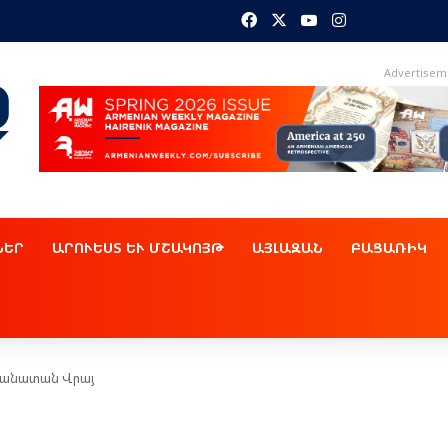
Facebook
X
YouTube
Instagram
Advertisem
ՆԵՐ
ԱՐՈՒԵՍՏ ԵՒ ՄՇԱԿՈՅԹ
ԱՅԼԱԶԱՆ
ԲԱՑԱՌԻԿ
իկանատան Վրայ