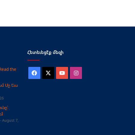
Հետեւեցէ՛ք մեզի
Read the
Facebook
X
YouTube
Instagram
մ Մը Եւս
26
ւնը՝
էմ
August 7,