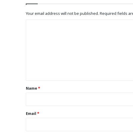
Your email address will not be published.
Required fields a
C
o
m
m
e
n
t
*
Name
*
Email
*