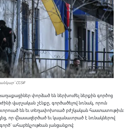
սանկար՝ ՀԵՏՔ
քաղաքացիներ փորձած են ներխուժել ներքին գործոց
նի վարչական շէնքը, գործածելով նռնակ, որուն
աւորուած են եւ տեղափոխուած բժշկական հաստատութիւն:
եց, որ վնասազերծած եւ կալանաւորած է նռնակներով
 գործ` ահաբեկչութեան յանցանքով: