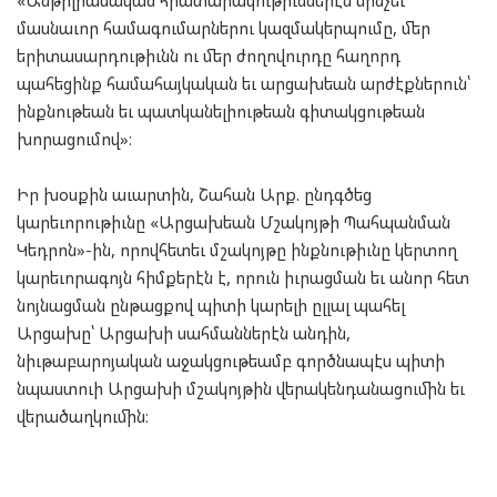
«Անթիլիասական հրատարակութիւններէն մինչեւ
մասնաւոր համագումարներու կազմակերպումը, մեր
երիտասարդութիւնն ու մեր ժողովուրդը հաղորդ
պահեցինք համահայկական եւ արցախեան արժէքներուն՝
ինքնութեան եւ պատկանելիութեան գիտակցութեան
խորացումով»։
Իր խօսքին աւարտին, Շահան Արք. ընդգծեց
կարեւորութիւնը «Արցախեան Մշակոյթի Պահպանման
Կեդրոն»-ին, որովհետեւ մշակոյթը ինքնութիւնը կերտող
կարեւորագոյն հիմքերէն է, որուն իւրացման եւ անոր հետ
նոյնացման ընթացքով պիտի կարելի ըլլալ պահել
Արցախը՝ Արցախի սահմաններէն անդին,
նիւթաբարոյական աջակցութեամբ գործնապէս պիտի
նպաստուի Արցախի մշակոյթին վերակենդանացումին եւ
վերածաղկումին։