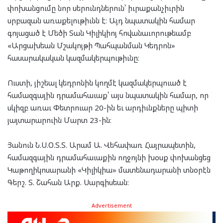
փոխանցումը նոր սերունդներուն՝ իւրաքանչիւրին
սրբազան առաքելութիւնն է։ Այդ նպատակին համար
գոյացած է Մեծի Տան Կիլիկիոյ հովանաւորութեամբ
«Արցախեան Մշակոյթի Պահպանման Կեդրոն»
հասարակական կազմակերպութիւնը։
Ուստի, յիշեալ կեդրոնին կողմէ կազմակերպուած է
համազգային դրամահաւաք՝ այս նպատակին համար, որ
սկիզբ առաւ Փետրուար 20-ին եւ արդիւնքները պիտի
յայտարարուին Մարտ 23-ին։
Յանուն Ն.Ս.Օ.Տ.Տ. Արամ Ա. Վեհափառ Հայրապետին,
համազգային դրամահաւաքին ողջոյնի խօսք փոխանցեց
Կաթողիկոսարանի «Կիլիկիա» մատենադարանի տնօրէն
Գերշ. Տ. Շահան Արք. Սարգիսեան։
Advertisement