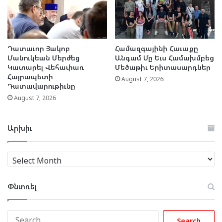
Դատաւոր Յակոբ
Համազգայինի Հաւաքը
Մանուկեան Մերժեց
Անգամ Մը Եւս Համախմբեց
Կատարել Վեհափառ
Մեծաթիւ Երիտասարդներ
Հայրապետի
August 7, 2026
Դատավարութիւնը
August 7, 2026
Արխիւ
Արխիւ
Փնտռել
Search