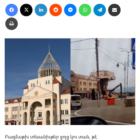
Facebook
X
LinkedIn
Reddit
Messenger
WhatsApp
Telegram
Ուղարկել նամակ
Տպել
Բազմաթիւ տեսանիւթեր ցոյց կու տան, թէ