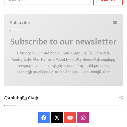
for:
Subscribe
Subscribe to our newsletter
Մնացէ՛ք կապուած ձեր ժառանգութեան, մշակոյթին եւ
համայնքին հետ Hairenik Weekly-ով՝ ձեր վստահելի աղբիւրը
խորքային լուրերու, ոգեշնչող պատմութիւններու եւ հայ
սփիւռքի զարկերակը՝ ուղիղ ձեր սրան ներածողին մէջ։
Հետեւեցէ՛ք մեզի
Facebook
X
YouTube
Instagram