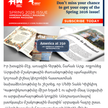
Իր խօսքին մէջ, առաջին հերթին, Շահան Արք. ողջունեց
Արցախի մշակութային ժառանգութիւնը պահպանելու
կոչուած յիշեալ կեդրոնին հաստատման
նախաձեռնութիւնը եւ շեշտեց, որ Մեծի Տանն Կիլիկիոյ
Կաթողիկոսութիւնը միշտ եղած է ու պիտի մնայ Արցախի
ու արցախահայութեան կողքին։ Անդրադառնալով
յատկապէս մշակութային մարզին՝ սրբազան հայրը ըսաւ.