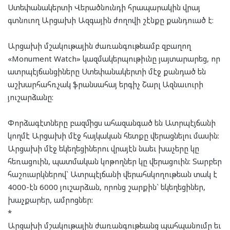
Ստեփանակերտի Վերածնունդի հրապարակին վրայ
գտնուող Արցախի Ազգային ժողովի շէնքը քանդուած է։
Արցախի մշակութային ժառանգութեամբ զբաղող
«Monument Watch» կազմակերպութիւնը յայտարարեց, որ
ատրպէյճանցիները Ստեփանակերտի մէջ քանդած են
աշխարհահռչակ ֆրանսահայ երգիչ Շարլ Ազնաւուրի
յուշարձանը:
Փորձագէտները բազմիցս ահազանգած են Ատրպէյճանի
կողմէ Արցախի մէջ հայկական հետքը վերացնելու մասին:
Արցախի մէջ եկեղեցիներու վրայէն նաեւ խաչերը կը
հեռացուին, պատմական կոթողներ կը վերացուին: Տարբեր
հաշուարկներով` Ատրպէյճանի վերահսկողութեան տակ է
4000-էն 6000 յուշարձան, որոնց շարքին` եկեղեցիներ,
խաչքարեր, ամրոցներ:
*
Արցախի մշակութային ժառանգութեանց պահպանումը եւ