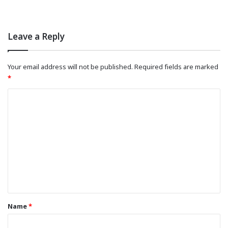
Leave a Reply
Your email address will not be published.
Required fields are marked
*
C
o
m
m
e
n
t
*
Name
*