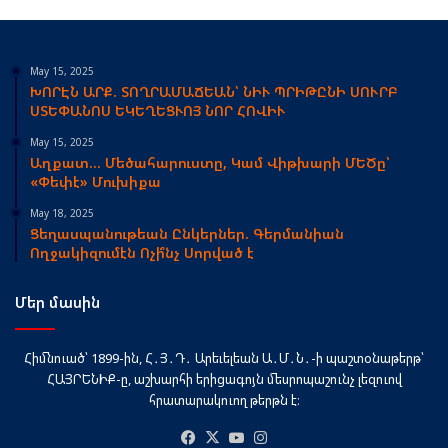
May 15, 2025
ԽՈՐԷՆ ԱՐՔ. ՏՈՂՐԱՄԱՃԵԱՆ՝ ՆԻՒ ՊՐԻԹԸՆԻ ՍՈՒՐԲ
ՍՏԵՓԱՆՈՍ ԵԿԵՂԵՑՒՈՅ ՆՈՐ ՀՈՎԻՒ
May 15, 2025
Աղքատ… Մեծահարուստը, Կամ Վիթխարի ՄԵԾը՝
«Փեփէ» Մուխիքա
May 18, 2025
Ցեղասպանութեան Ընկերներ. Գերմանիան
Ողջակիզումէն Ոչի՞նչ Սորված է
Մեր մասին
Հիմնուած՝ 1899-ին, Հ․Յ․Դ․ Արեւելեան Ա․Մ․Ն․-ի պաշտօնաթերթ՝
ՀԱՅՐԵՆԻՔ-ը, աշխարհի երիցագոյն մեսրոպաշունչ լեզուով
հրատարակուող թերթն է։
Facebook
X
YouTube
Instagram