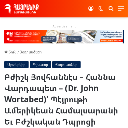
Log In
Switch skin
Որոնե
Advertisement
Տուն
/
Յօդուածներ
Արտերկիր
Գլխաւոր
Յօդուածներ
Բժիշկ Յովհաննէս – Հաննա
Վարդապետ – (Dr. John
Wortabed)՝ Պէյրութի
Ամերիկեան Համալսարանի
Եւ Բժշկական Դպրոցի