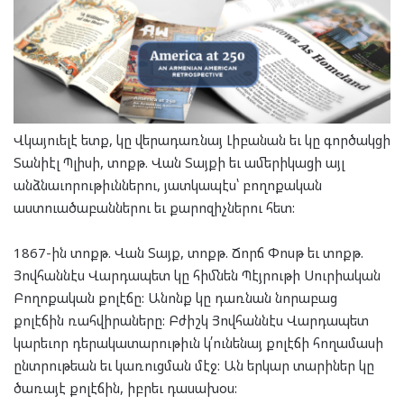
Վկայուելէ ետք, կը վերադառնայ Լիբանան եւ կը գործակցի
Տանիէլ Պլիսի, տոքթ. Վան Տայքի եւ ամերիկացի այլ
անձնաւորութիւններու, յատկապէս՝ բողոքական
աստուածաբաններու եւ քարոզիչներու հետ:
1867-ին տոքթ. Վան Տայք, տոքթ. Ճորճ Փոսթ եւ տոքթ.
Յովհաննէս Վարդապետ կը հիմնեն Պէյրութի Սուրիական
Բողոքական քոլէճը: Անոնք կը դառնան նորաբաց
քոլէճին ռահվիրաները: Բժիշկ Յովհաննէս Վարդապետ
կարեւոր դերակատարութիւն կ՛ունենայ քոլէճի հողամասի
ընտրութեան եւ կառուցման մէջ: Ան երկար տարիներ կը
ծառայէ քոլէճին, իբրեւ դասախօս: