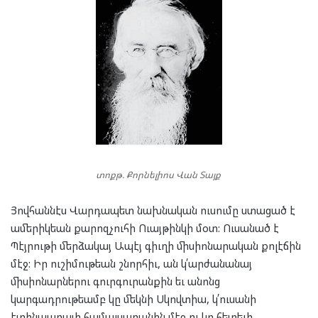
տոքթ. Քորնելիոս Վան Տայք
Յովհաննէս Վարդապետ նախնական ուսումը ստացած է
ամերիկեան քարոզչուհի Ուայթինկի մօտ: Ուսանած է
Պէյրութի մերձակայ Ապէյ գիւղի միսիոնարական քոլէճին
մէջ: Իր ուշիմութեան շնորհիւ, ան կ՛արժանանայ
միսիոնարներու գուրգուրանքին եւ անոնց
կարգադրութեամբ կը մեկնի Սկովտիա, կ՛ուսանի
էտինպարայի համալսարանին մէջ ու կը հետեւի