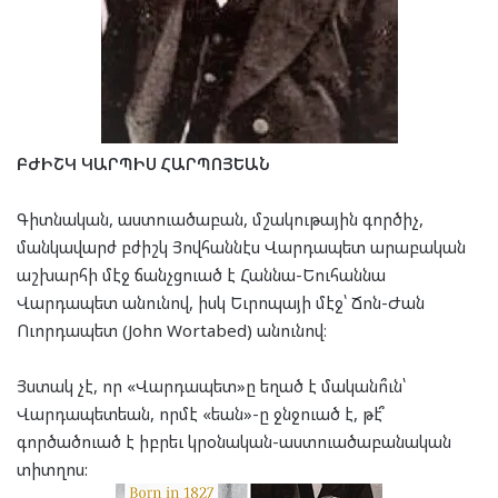
ԲԺԻՇԿ ԿԱՐՊԻՍ ՀԱՐՊՈՅԵԱՆ
Գիտնական, աստուածաբան, մշակութային գործիչ,
մանկավարժ բժիշկ Յովհաննէս Վարդապետ արաբական
աշխարհի մէջ ճանչցուած է Հաննա-Եուհաննա
Վարդապետ անունով, իսկ Եւրոպայի մէջ՝ Ճոն-Ժան
Ուորդապետ (John Wortabed) անունով։
Յստակ չէ, որ «Վարդապետ»ը եղած է մականո՞ւն՝
Վարդապետեան, որմէ «եան»-ը ջնջուած է, թէ՞
գործածուած է իբրեւ կրօնական-աստուածաբանական
տիտղոս: