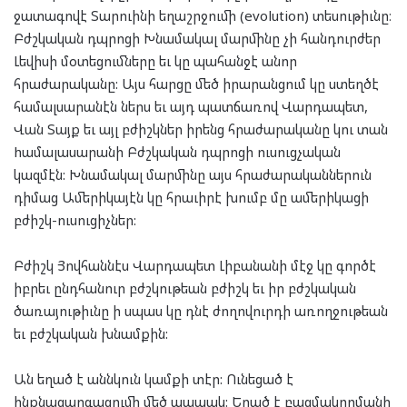
ջատագովէ Տարուինի եղաշրջումի (evolution) տեսութիւնը։
Բժշկական դպրոցի Խնամակալ մարմինը չի հանդուրժեր
Լեվիսի մօտեցումները եւ կը պահանջէ անոր
հրաժարականը: Այս հարցը մեծ իրարանցում կը ստեղծէ
համալսարանէն ներս եւ այդ պատճառով Վարդապետ,
Վան Տայք եւ այլ բժիշկներ իրենց հրաժարականը կու տան
hամալասարանի Բժշկական դպրոցի ուսուցչական
կազմէն: Խնամակալ մարմինը այս հրաժարականներուն
դիմաց Ամերիկայէն կը հրաւիրէ խումբ մը ամերիկացի
բժիշկ-ուսուցիչներ:
Բժիշկ Յովհաննէս Վարդապետ Լիբանանի մէջ կը գործէ
իբրեւ ընդհանուր բժշկութեան բժիշկ եւ իր բժշկական
ծառայութիւնը ի սպաս կը դնէ ժողովուրդի առողջութեան
եւ բժշկական խնամքին:
Ան եղած է աննկուն կամքի տէր: Ունեցած է
ինքնազարգացումի մեծ պապակ: Եղած է բազմակողմանի