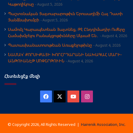
Կաթողիկոսը
August 5, 2026
Պաշտօնական Յայտարարութիւն Երուսաղէմի Հայ Դատի
Յանձնախումբի
August 5, 2026
Սամուէլ Կարապետեան Յայտնեց, Թէ Ընդդիմադիր Ուժերը
Համախմբելու Բանակցութիւնները Սկսած Են․
August 4, 2026
Պատասխանատուութեան Առաքելութիւնը
August 4, 2026
ՆԱՄԱԿ՝ ՔՈՐՍԻՔԱՅԻ ԽՈՐՀՐԴԱՐԱՆԻ ՆԱԽԱԳԱՀ ՄԱՐԻ-
ԱՆԹՈՒԱՆԷԹ ՄՈՓԵՐԹՈՒԻՆ
August 4, 2026
Հետեւեցէ՛ք մեզի
Facebook
X
YouTube
Instagram
© Copyright 2026, All Rights Reserved |
Hairenik Association, Inc.