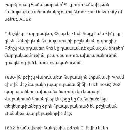
բարձրորակ համալսարանի՝ Պէյրութի Ամերիկեան
համալսարան անուանակոչումով (American University of
Beirut, AUB):
Բժիշկներ Վարդապետ, Փոսթ եւ Վան Տայք նաեւ հիմը կը
դնեն Ամերիկեան համալսարանի բժշկական դպրոցին:
Բժիշկ Վարդապետ հոն կը դասաւանդէ զանազան նիւթեր՝
մարդակազմութիւն, բնախօսութիւն, ախտաբանութիւն,
դիազննութիւն եւ առողջապահութիւն:
1880-ին բժիշկ Վարդապետ հարաւային Լիբանանի Խիամ
գիւղին մէջ ձարակի (պարուրաձեւ ճիճի, trichinosis) 262
պարագաներու ախտաճանաչումը կը կատարէ:
Վարակուած հիւանդներէն վեցը կը մահանան: Այս
տեղեկութիւնները օրին հրապարակուած են բժշկական
«Լանսէթ» պարբերաթերթին մէջ:
1882-ի ամավերջի հանդէսին, բժիշկ Ե. Լեվիս եւ կը