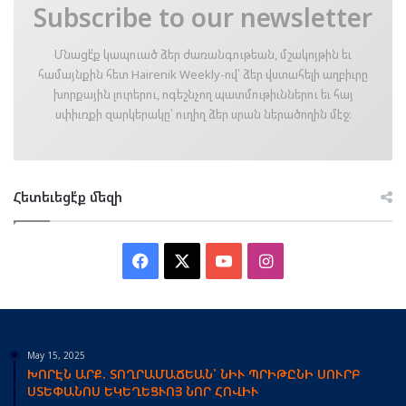
Subscribe to our newsletter
Մնացէ՛ք կապուած ձեր ժառանգութեան, մշակոյթին եւ
համայնքին հետ Hairenik Weekly-ով՝ ձեր վստահելի աղբիւրը
խորքային լուրերու, ոգեշնչող պատմութիւններու եւ հայ
սփիւռքի զարկերակը՝ ուղիղ ձեր սրան ներածողին մէջ։
Հետեւեցէ՛ք մեզի
Facebook
X
YouTube
Instagram
May 15, 2025
ԽՈՐԷՆ ԱՐՔ. ՏՈՂՐԱՄԱՃԵԱՆ՝ ՆԻՒ ՊՐԻԹԸՆԻ ՍՈՒՐԲ
ՍՏԵՓԱՆՈՍ ԵԿԵՂԵՑՒՈՅ ՆՈՐ ՀՈՎԻՒ