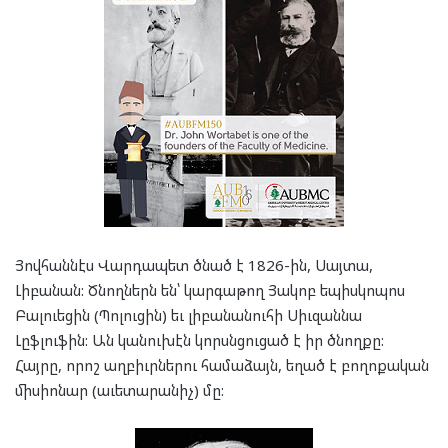
Յովհաննէս Վարդապետ ծնած է 1826-ին, Սայտա,
Լիբանան: Ծնողներն են՝ կարգաթող Յակոբ եպիսկոպոս
Բալուեցին (Պոլուցին) եւ լիբանանուհի Սիւզաննա
Լըֆլուֆին: Ան կանուխէն կորսնցուցած է իր ծնողքը:
Հայրը, որոշ աղբիւրներու համաձայն, եղած է բողոքական
միսիոնար (աւետարանիչ) մը: