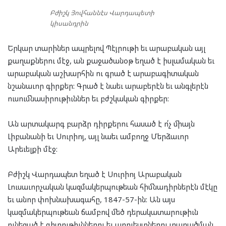
Բժիշկ Յովհաննէս Վարդապետի
կիսանդրին
Երկար տարիներ ապրելով Պէյրութի եւ արաբական այլ
քաղաքներու մէջ, ան քաջածանօթ եղած է իսլամական եւ
արաբական աշխարհին ու գրած է արաբագիտական
նշանաւոր գիրքեր: Գրած է նաեւ արաբերէն եւ անգլերէն
ուսումնասիրութիւններ եւ բժշկական գիրքեր:
Ան արտակարգ բարձր դիրքերու հասած է ո՛չ միայն
Լիբանանի եւ Սուրիոյ, այլ նաեւ ամբողջ Մերձաւոր
Արեւելքի մէջ:
Բժիշկ Վարդապետ եղած է Սուրիոյ Արաբական
Լուսաւորչական կազմակերպութեան հիմնադիրներէն մէկը
եւ անոր փոխնախագահը, 1847-57-ին: Ան այս
կազմակերպութեան ճամբով մեծ դերակատարութիւն
ունեցած է գիտութիւններու եւ արուեստներու տարածման