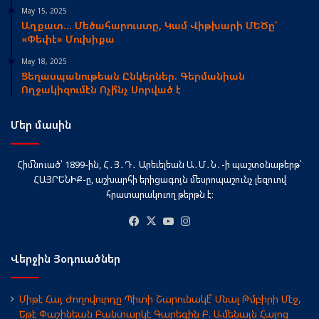
May 15, 2025
Աղքատ… Մեծահարուստը, Կամ Վիթխարի ՄԵԾը՝
«Փեփէ» Մուխիքա
May 18, 2025
Ցեղասպանութեան Ընկերներ. Գերմանիան
Ողջակիզումէն Ոչի՞նչ Սորված է
Մեր մասին
Հիմնուած՝ 1899-ին, Հ․Յ․Դ․ Արեւելեան Ա․Մ․Ն․-ի պաշտօնաթերթ՝
ՀԱՅՐԵՆԻՔ-ը, աշխարհի երիցագոյն մեսրոպաշունչ լեզուով
հրատարակուող թերթն է։
Facebook
X
YouTube
Instagram
Վերջին Յօդուածներ
Միթէ Հայ Ժողովուրդը Պիտի Շարունակէ՞ Մնալ Թմբիրի Մէջ,
Եթէ Փաշինեան Բանտարկէ Գարեգին Բ. Ամենայն Հայոց