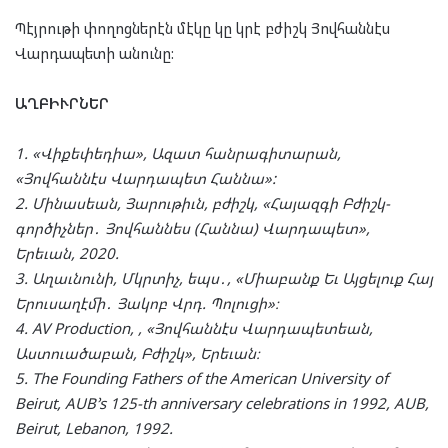
Պէյրութի փողոցներէն մէկը կը կրէ բժիշկ Յովհաննէս
Վարդապետի անունը:
ԱՂԲԻՒՐՆԵՐ
1. «Վիքեփեդիա», Ազատ հանրագիտարան,
«Յովհաննէս Վարդապետ Հաննա»:
2. Մինասեան, Յարութիւն, բժիշկ, «Հայազգի Բժիշկ-
գործիչներ․ Յովհաննես (Հաննա) Վարդապետ»,
Երեւան, 2020.
3. Աղաւնունի, Մկրտիչ, եպս․, «Միաբանք Եւ Այցելուք Հայ
Երուսաղէմի․ Յակոբ Վրդ. Պոլուցի»։
4. AV Production, , «Յովհաննէս Վարդապետեան,
Աստուածաբան, Բժիշկ», Երեւան։
5. The Founding Fathers of the American University of
Beirut, AUB’s 125-th anniversary celebrations in 1992, AUB,
Beirut, Lebanon, 1992.