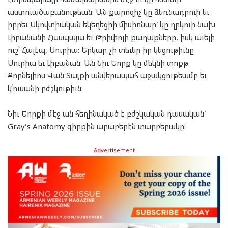
աստուածաբանութեան: Ան քարոզիչ կը ձեռնադրուի եւ
իբրեւ Սկովտիական եկեղեցիի միսիոնար՝ կը ղրկուի նախ
Լիբանանի Հասպայա եւ Թրիփոլի քաղաքները, իսկ աւելի
ուշ՝ Հալէպ, Սուրիա: Երկար չի տեւեր իր կեցութիւնը
Սուրիա եւ Լիբանան: Ան Նիւ Եորք կը մեկնի տոքթ.
Քորնելիոս Վան Տայքի անվերապահ աջակցութեամբ եւ
կ՛ուսանի բժշկութիւն:
Նիւ Եորքի մէջ ան հեղինակած է բժշկական դասական՝
Gray’s Anatomy գիրքին արաբերէն տարբերակը:
Advertisement