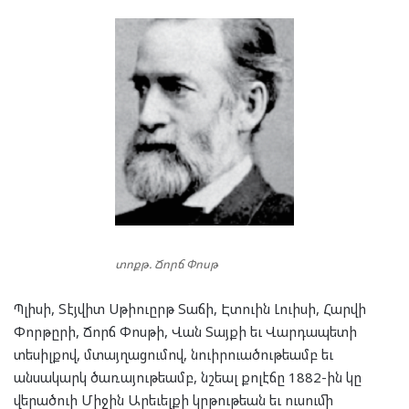
տոքթ. Ճորճ Փոսթ
Պլիսի, Տէյվիտ Սթիուըրթ Տաճի, Էտուին Լուիսի, Հարվի
Փորթըրի, Ճորճ Փոսթի, Վան Տայքի եւ Վարդապետի
տեսիլքով, մտայղացումով, նուիրուածութեամբ եւ
անսակարկ ծառայութեամբ, նշեալ քոլէճը 1882-ին կը
վերածուի Միջին Արեւելքի կրթութեան եւ ուսումի