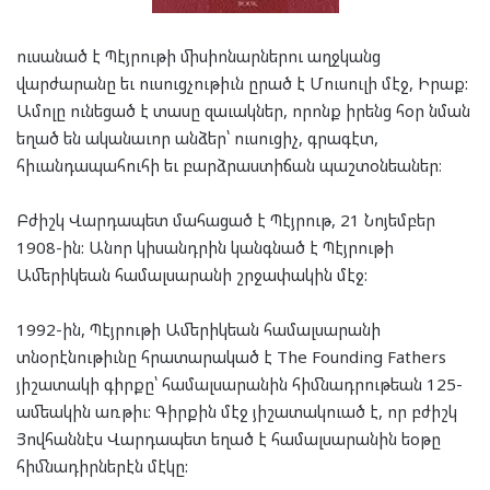
ուսանած է Պէյրութի միսիոնարներու աղջկանց
վարժարանը եւ ուսուցչութիւն ըրած է Մուսուլի մէջ, Իրաք:
Ամոլը ունեցած է տասը զաւակներ, որոնք իրենց հօր նման
եղած են ականաւոր անձեր՝ ուսուցիչ, գրագէտ,
հիւանդապահուհի եւ բարձրաստիճան պաշտօնեաներ։
Բժիշկ Վարդապետ մահացած է Պէյրութ, 21 Նոյեմբեր
1908-ին: Անոր կիսանդրին կանգնած է Պէյրութի
Ամերիկեան համալսարանի շրջափակին մէջ:
1992-ին, Պէյրութի Ամերիկեան համալսարանի
տնօրէնութիւնը հրատարակած է The Founding Fathers
յիշատակի գիրքը՝ համալսարանին հիմնադրութեան 125-
ամեակին առթիւ: Գիրքին մէջ յիշատակուած է, որ բժիշկ
Յովհաննէս Վարդապետ եղած է համալսարանին եօթը
հիմնադիրներէն մէկը: