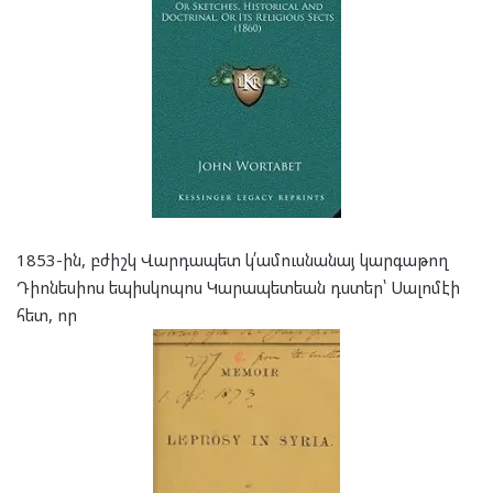
1853-ին, բժիշկ Վարդապետ կ՛ամուսնանայ կարգաթող
Դիոնեսիոս եպիսկոպոս Կարապետեան դստեր՝ Սալոմէի
հետ, որ