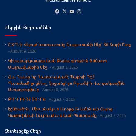
Facebook
X
YouTube
Instagram
Վերջին Յօդուածներ
Հ.Յ.Դ.-ի Վերահաստատումը Հայաստանի Մէջ՝ 36 Տարի Ետք
August 9, 2026
Կիսասարկաւագական Ձեռնադրութիւն Զմմառու
Մայրավանքին Մէջ
August 8, 2026
Հայ Դատը Կը Դատապարտէ Պաքուի Դէմ
Պատժամիջոցները Շրջանցելու Թրամփի Վարչակազմին
Մտադրութիւնը
August 8, 2026
ԹՈՒՐՔԻՈՅ ՇՈՒՐՋ
August 7, 2026
էջմիածին․-Միասնական Աղօթք Եւ Ամենայն Հայոց
Կաթողիկոսի Հայրապետական Պատգամը
August 7, 2026
Հետեւեցէ՛ք մեզի