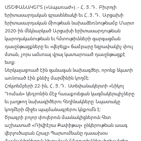
ՍՏԵՓԱՆԱԿԵՐՏ («Ապառաժ») .- Հ․Յ․Դ․ Բիւրոյի
երիտասարդական գրասենեակի եւ Հ․Յ․Դ․ Արցախի
երիտասարդական միութեան նախաձեռնութեամբ Մարտ
2020-ին մեկնարկած Արցախի երիտասարդութեան
կարողականութեան եւ հմտութիւնների զարգացման
դասընթացքները եւ «վերելք» ճամբարը եզրափակիչ փուլ
մտան, չորս ամսուայ վրայ կատարուած դասընթացքէ
ետք։
Ներկայացուած էին զանազան նախագծեր, որոնք նկատի
առնուած էին քննիչ մարմինին կողմէ։
Հոկտեմբերի 22-ին, Հ․Յ․Դ․ Ստեփանակերտի «Նիկոլ
Դուման» կեդրոնին մէջ հաւաքուեցան կազմակերպիչները
եւ յաղթող նախագիծերու հեղինակները: Նպատակը
կողմերի միջեւ պայմանագրերու կնքումն է:
Ծրագրի բոլոր փուլերուն մասնակիցներուն հետ
աշխատած «Ռիվիէրա Քափիթալ» ընկերութեան աւագ
վերլուծաբան Հրայր Պարսումեանը դասախօս
մասնակիցներուն նիւթական հմտութիւններ փոխանցեց,