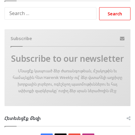
Search
for:
Subscribe
Subscribe to our newsletter
Մնացէ՛ք կապուած ձեր ժառանգութեան, մշակոյթին եւ
համայնքին հետ Hairenik Weekly-ով՝ ձեր վստահելի աղբիւրը
խորքային լուրերու, ոգեշնչող պատմութիւններու եւ հայ
սփիւռքի զարկերակը՝ ուղիղ ձեր սրան ներածողին մէջ։
Հետեւեցէ՛ք մեզի