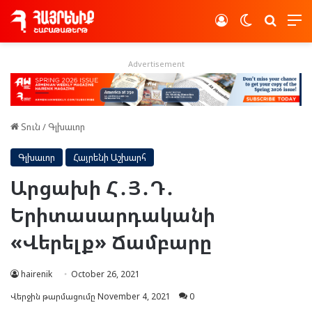
Log In
Switch skin
Որոնե
Advertisement
Տուն
/
Գլխաւոր
Գլխաւոր
Հայրենի Աշխարհ
Արցախի Հ․Յ․Դ․
Երիտասարդականի
«Վերելք» Ճամբարը
hairenik
October 26, 2021
Վերջին թարմացումը November 4, 2021
0