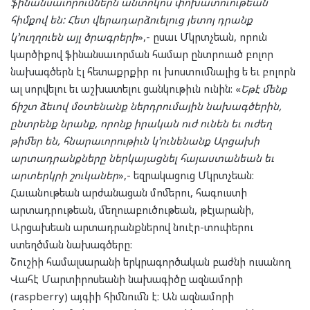
ֆինանսաւորումներն անտոկոս փոխատուութեան
հիմքով են: Հետ վերադարձուելուց յետոյ դրանք
կ՚ուղղուեն այլ ծրագրերի
»,- ըսաւ Մկրտչեան, որուն
կարծիքով ֆինանսաւորման համար ընտրուած բոլոր
նախագծերն էլ հետաքրքիր ու խոստումնալից ե եւ բոլորն
ալ սորվելու եւ աշխատելու ցանկութիւն ունին: «
Եթէ մենք
ճիշտ ձեւով մօտենանք ներդրումային նախագծերին,
ընտրենք նրանք, որոնք իրական ուժ ունեն եւ ուժեղ
թիմեր են, հնարաւորութիւն կ՚ունենանք Արցախի
արտադրանքները ներկայացնել հայաստանեան եւ
արտերկրի շուկաներ
»,- եզրակացուց Մկրտչեան:
Հաւանութեան արժանացան մոմերու, հագուստի
արտադրութեան, մեղուաբուծութեան, թէյարանի,
Արցախեան արտադրանքներով նուէր-տուփերու
ստեղծման նախագծերը:
Շուշիի համալսարանի երկրագործական բաժնի ուսանող
Վահէ Մարտիրոսեանի նախագիծը ազնամորի
(raspberry) այգիի հիմնումն է: Ան ազնամորի