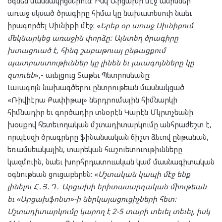
օգնեն մասնակիցներուն: Իսկ Արցախի մէջ ամիսներ
առաջ սկսած ծրագիրը հիմա կը նախատեսուի նաեւ
իրագործել Սիւնիքի մէջ: «
Երեք օր առաջ Սիւնիքում
մեկնարկեց առաջին փորձը: Այնտեղ ծրագիրը
խտացուած է, հինգ շաբաթուայ ընթացքում
պատրաստութիւններ կը լինեն եւ լաւագոյնները կը
զտուեն
»,- աւելցուց Տաթեւ Պետրոսեանը:
Լաւագոյն նախագծերու ընտրութեան մասնակցած
«Ռիվիէրա Քափիթալ» ներդրումային հիմնարկի
հիմնադիր եւ գործադիր տնօրէն Կարէն Մկրտչեանի
խօսքով հետեւողական մշտադիտարկումը անհրաժեշտ է,
որպէսզի ծրագրերը ֆինանսական ճիշտ ձեւով ընթանան,
եռամսեակային, տարեկան հաշուետուութիւնները
կազմուին, նաեւ խորհրդատուական կամ մասնագիտական
օգնութեան ցուցաբերեն: «
Մշտական կապի մէջ ենք
լինելու Հ․Յ․Դ․ Արցախի երիտասարդական միութեան
եւ «Արցախֆոնտ»-ի ներկայացուցիչների հետ:
Մշտադիտարկումը կարող է 2-5 տարի տեւել տեւել, իսկ