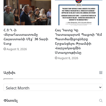
Հ.Յ.Դ.-ի
Հայ Դատը Կը
Վերահաստատումը
Դատապարտէ Պաքուի Դէմ
Հայաստանի Մէջ՝ 36 Տարի
Պատժամիջոցները
Ետք
Շրջանցելու Թրամփի
Վարչակազմին
August 9, 2026
Մտադրութիւնը
August 8, 2026
Արխիւ
Արխիւ
Փնտռել