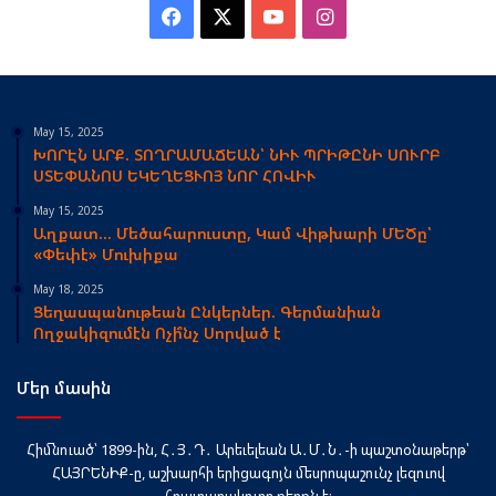
Facebook
X
YouTube
Instagram
May 15, 2025
ԽՈՐԷՆ ԱՐՔ. ՏՈՂՐԱՄԱՃԵԱՆ՝ ՆԻՒ ՊՐԻԹԸՆԻ ՍՈՒՐԲ
ՍՏԵՓԱՆՈՍ ԵԿԵՂԵՑՒՈՅ ՆՈՐ ՀՈՎԻՒ
May 15, 2025
Աղքատ… Մեծահարուստը, Կամ Վիթխարի ՄԵԾը՝
«Փեփէ» Մուխիքա
May 18, 2025
Ցեղասպանութեան Ընկերներ. Գերմանիան
Ողջակիզումէն Ոչի՞նչ Սորված է
Մեր մասին
Հիմնուած՝ 1899-ին, Հ․Յ․Դ․ Արեւելեան Ա․Մ․Ն․-ի պաշտօնաթերթ՝
ՀԱՅՐԵՆԻՔ-ը, աշխարհի երիցագոյն մեսրոպաշունչ լեզուով
հրատարակուող թերթն է։