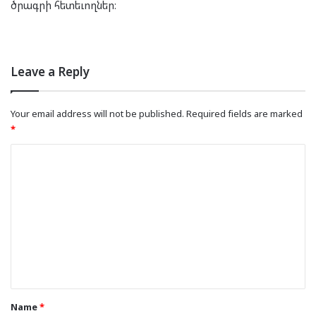
ծրագրի հետեւողներ։
Leave a Reply
Your email address will not be published.
Required fields are marked
*
C
o
m
m
e
n
t
*
Name
*