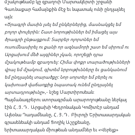
մշակութեամբ կը զբաղուի Մարտակերտի շրջանի
Գառնաքար համայնքին մէջ եւ նպատակ ունի ընդլայնել
այն:
«
Ծրագրի մասին լսել եմ ընկերներից, մասնակցել եմ
բոլոր փուլերին: Շատ նորութիւններ եմ իմացել այս
ծրագրի ընթացքում: Տարբեր ոլորտներ եմ
ուսումնասիրել ու քանի որ ազնամորի շատ եմ սիրում ու
Արցախում մեծ այգիներ չկան, որոշեցի դրա
մշակութեամբ զբաղուել: Հիմա փոքր տարածութիւնների
վրայ եմ մշակում, գիտեմ նրբութիւնները եւ ցանկանում
եմ ընդլայնել տարածքը: Նոր սորտեր եմ բերել ու
կախուած վաճառքից նպատակ ունեմ ընդլայնել
արտադրութիւնը
»,- նշեց Մարտիրոսեան:
Պայմանագրերու ստորագրման արարողութեանը ներկայ
էին Հ․Յ․Դ․ Արցախի Կեդրոնական Կոմիտէր անդամ
Ալեօնա Դադամեանը, Հ․Յ․Դ․ Բիւրոյի Երիտասարդական
գրասենեակի անդամ Ցողիկ Աշըքեանը,
երիտասարդական միութեան անդամներ եւ «Վերելք»