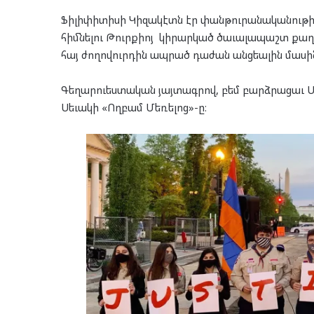
Ֆիլիփիտիսի Կիզակէտն էր փանթուրանականութիւն
հիմնելու Թուրքիոյ կիրարկած ծաւալապաշտ քաղ
հայ ժողովուրդին ապրած դաժան անցեալին մասի
Գեղարուեստական յայտագրով, բեմ բարձրացաւ Ան
Սեւակի «Ողբամ Մեռելոց»-ը։