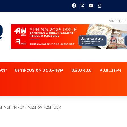
Facebook
X
YouTube
Instagram
Advertisem
ՆԵՐ
ԱՐՈՒԵՍՏ ԵՒ ՄՇԱԿՈՅԹ
ԱՅԼԱԶԱՆ
ԲԱՑԱՌԻԿ
ԻՒ ԵՈՐՔԻ ԵՒ ՈՒԱՇԻՆԿԹԸՆԻ ՄԷՋ