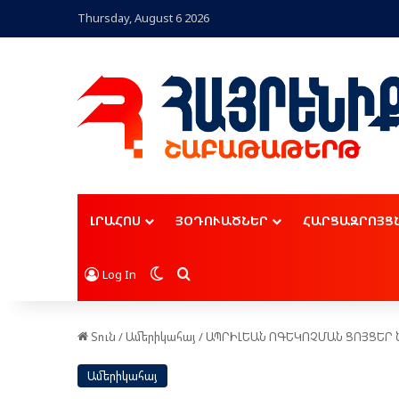
Thursday, August 6 2026
ԼՐԱՀՈՍ
ՅՕԴՈՒԱԾՆԵՐ
ՀԱՐՑԱԶՐՈՅՑ
Switch skin
Որոնել
Log In
Տուն
/
Ամերիկահայ
/
ԱՊՐԻԼԵԱՆ ՈԳԵԿՈՉՄԱՆ ՑՈՅՑԵՐ Ն
Ամերիկահայ