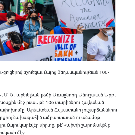
ւ-ցոյցերով նշուեցաւ Հայոց Ցեղասպանութեան 106-
ջ, Ա․Մ․Ն․ արեւելեան թեմի Առաջնորդ Անուշաւան Արք․
օսքին մէջ ըսաւ, թէ 106 տարիներու Հայկական
գափոխումը, Արեւմտեան Հայաստանի յուշարձաններու
 Թուրքիոյ նախագահին ամբարտաւան ու անամօթ
ու Հայու կարէվէր սիրտը, թէ՝ «պիտի շարունակենք
ովկասի մէջ։