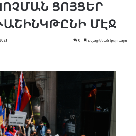
ԿՈՉՄԱՆ ՑՈՅՑԵՐ
ՈՒԱՇԻՆԿԹԸՆԻ ՄԷՋ
2021
0
2 վայրկեան կարդալու