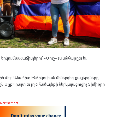
երկու մասնաճիւղերու՝ «Մուշ» (Մանհաթըն) եւ
 մէջ։ Անահիտ Ինճիկուլեան մեներգեց քայլերգները,
ն ՄըքՊրայտ եւ յոյն համայնքի ներկայացուցիչ Տիմիթրի
dvertisement