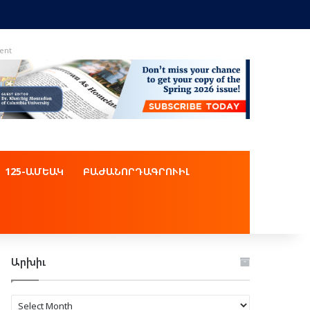
ent
125-ԱՄԵԱԿ
ԲԱԺԱՆՈՐԴԱԳՐՈՒԻԼ
Արխիւ
Արխիւ