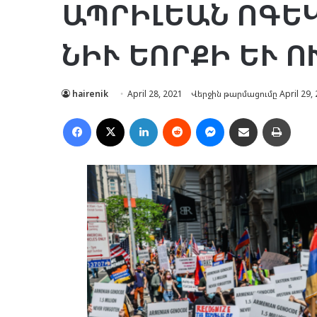
ԱՊՐԻԼԵԱՆ ՈԳԵ
ՆԻՒ ԵՈՐՔԻ ԵՒ 
hairenik
April 28, 2021
Վերջին թարմացումը April 29, 
Facebook
X
LinkedIn
Reddit
Messenger
Ուղարկել նամակ
Տպել