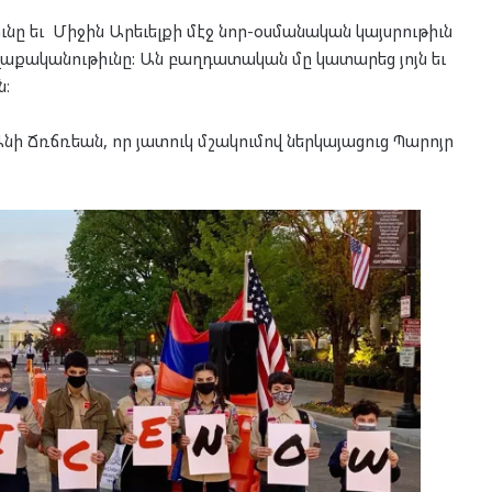
ը եւ Միջին Արեւելքի մէջ նոր-օսմանական կայսրութիւն
աքականութիւնը: Ան բաղդատական մը կատարեց յոյն եւ
ն։
ի Ճռճռեան, որ յատուկ մշակումով ներկայացուց Պարոյր