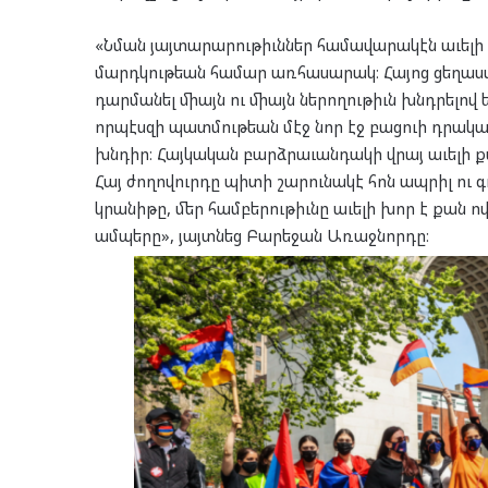
«Նման յայտարարութիւններ համավարակէն աւելի վտա
մարդկութեան համար առհասարակ։ Հայոց ցեղասպ
դարմանել միայն ու միայն ներողութիւն խնդրելով
որպէսզի պատմութեան մէջ նոր էջ բացուի դրակա
խնդիր։ Հայկական բարձրաւանդակի վրայ աւելի ք
Հայ ժողովուրդը պիտի շարունակէ հոն ապրիլ ու գո
կրանիթը, մեր համբերութիւնը աւելի խոր է քան ո
ամպերը», յայտնեց Բարեջան Առաջնորդը։