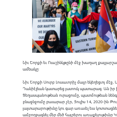
Նիւ Եորքի եւ Ուաշինկթընի մէջ խաղաղ քայլարշա
ամեակը։
Նիւ Եորքի Սուրբ Լուսաւորիչ մայր եկեղեցւոյ մէ
Դանիէլեան կատարեց յատուկ պատարագ։ Ան իր խ
Ցեղասպանութեան ուրացումը, պատմութեան նեն
բնաջնջումը բաւարար չէր, Յուլիս 14, 2020-ին
յայտարարութիւնը կու գար առաւել եւս կոտտացնել
ամբողջացնել մեր մեծ հայրերու առաքելութիւնը Կ