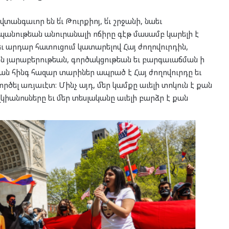
նգաւոր են ե՛ւ Թուրքիոյ, ե՛ւ շրջանի, նաեւ
անութեան անուրանալի ոճիրը գէթ մասամբ կարելի է
 եւ արդար հատուցում կատարելով Հայ ժողովուրդին,
ն յարաբերութեան, գործակցութեան եւ բարգաւաճման ի
ան հինգ հազար տարիներ ապրած է Հայ ժողովուրդը եւ
րծել առյաւէտ։ Մինչ այդ, մեր կամքը աւելի տոկուն է քան
վկիանոսները եւ մեր տեսլականը աւելի բարձր է քան