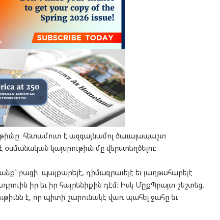
ութիւնը հետամուտ է ազգայնամոլ ծաւալապաշտ
օսմանական կայսրութիւն մը վերստեղծելու։
տրանք` բացի պայքարելէ, դիմագրաւելէ եւ յաղթահարելէ
ադրուին իր եւ իր հայրենիքին դէմ։ Իսկ ՄըքՊրայտ շեշտեց,
թիւնն է, որ պիտի շարունակէ վառ պահել ջահը եւ