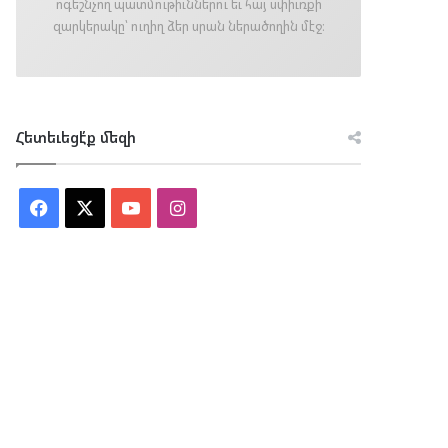
ոգեշնչող պատմութիւններու եւ հայ սփիւռքի
զարկերակը՝ ուղիղ ձեր սրան ներածողին մէջ։
Հետեւեցէ՛ք մեզի
Facebook
X
YouTube
Instagram