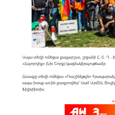
Ապա տեղի ունեցաւ քայլարշաւ, շրջանի Հ․Ե․Դ․-ի 
«Հայորդիք» (Նիւ Եորք) կազմակերպութեամբ։
Հաւաքը տեղի ունեցաւ «Ուաշինկթըն» հրապարակին
ապա խօսք առին լրագրողներ՝ Սամ Արմէն, Ճուլիը
Ֆիլիփիտիս։
A