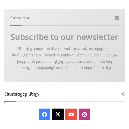
Subscribe
Subscribe to our newsletter
Մնացէ՛ք կապուած ձեր ժառանգութեան, մշակոյթին եւ
համայնքին հետ Hairenik Weekly-ով՝ ձեր վստահելի աղբիւրը
խորքային լուրերու, ոգեշնչող պատմութիւններու եւ հայ
սփիւռքի զարկերակը՝ ուղիղ ձեր սրան ներածողին մէջ։
Հետեւեցէ՛ք մեզի
Facebook
X
YouTube
Instagram