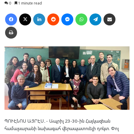
0
1 minute read
Facebook
X
LinkedIn
Reddit
Messenger
WhatsApp
Telegram
Ուղարկել նամակ
Տպել
ՊՈՒԷՆՈՍ ԱՅՐԷՍ․- Ապրիլ 23-30-ին Հայկազեան
համալսարանի նախագահ վերապատուելի դոկտ. Փոլ