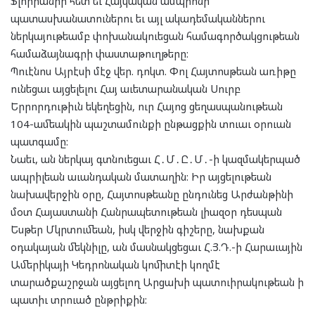
Ֆլորիանիի հետ եւ Հայկական ամպիոնի
պատասխանատուներու եւ այլ ակադեմականներու
ներկայութեամբ փոխանակուեցան համագործակցութեան
համաձայնագրի փաստաթուղթերը:
Պուէնոս Այրէսի մէջ վեր. դոկտ. Փոլ Հայտոսթեան առիթը
ունեցաւ այցելելու Հայ աւետարանական Սուրբ
Երրորդութիւն եկեղեցին, ուր Հայոց ցեղասպանութեան
104-ամեակին պաշտամունքի ընթացքին տուաւ օրուան
պատգամը:
Նաեւ, ան ներկայ գտնուեցաւ Հ․Մ․Ը․Մ․-ի կազմակերպած
ապրիլեան աւանդական մատաղին: Իր այցելութեան
նախավերջին օրը, Հայտոսթեանը ընդունեց Արժանթինի
մօտ Հայաստանի Հանրապետութեան լիազօր դեսպան
Եսթեր Մկրտումեան, իսկ վերջին գիշերը, նախքան
օդակայան մեկնիլը, ան մասնակցեցաւ Հ.Յ.Դ.-ի Հարաւային
Ամերիկայի Կեդրոնական կոմիտէի կողմէ
տարածքաշրջան այցելող Արցախի պատուիրակութեան ի
պատիւ տրուած ընթրիքին: