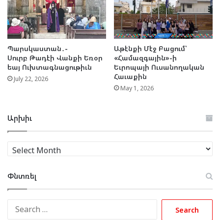
Պարսկաստան․-
Աթէնքի Մէջ Բացում՝
Սուրբ Թադէի Վանքի Եռօր
«Համազգային»-ի
եայ Ուխտագնացութիւն
Եւրոպայի Ուսանողական
Հաւաքին
July 22, 2026
May 1, 2026
Արխիւ
Արխիւ
Փնտռել
Search
for: