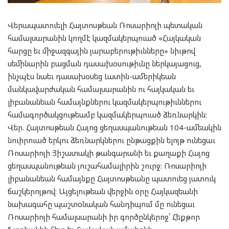
Վերապատուելի Հայտոսթեան Ռոսարիոյի պետական
համալսարանին կողմէ կազմակերպուած «Հայկական
հարցը եւ միջազգային յարաբերութիւնները» նիւթով
սեմինարին բացման դասախօսութիւնը ներկայացուց,
ինչպէս նաեւ դասախօսեց Լատին-ամերիկեան
մանկավարժական համալսարանին ու հայկական եւ
լիբանանեան համայնքներու կազմակերպութիւններու
համագործակցութեամբ կազմակերպուած ձեռնարկին:
Վեր. Հայտոսթեան Հայոց ցեղասպանութեան 104-ամեակին
նուիրուած երկու ձեռնարկներու ընթացքին ելոյթ ունեցաւ
Ռոսարիոյի Յիշատակի թանգարանի եւ քաղաքի Հայոց
ցեղասպանութեան յուշահամալիրին շուրջ: Ռոսարիոյի
լիբանանեան համայնքը Հայտոսթեանը պատուեց յատուկ
ճաշկերոյթով: Այցելութեան վերջին օրը Հայկազեանի
նախագահը պաշտօնական հանդիպում մը ունեցաւ
Ռոսարիոյի համալսարանի իր գործընկերոջ՝ Հեքթոր