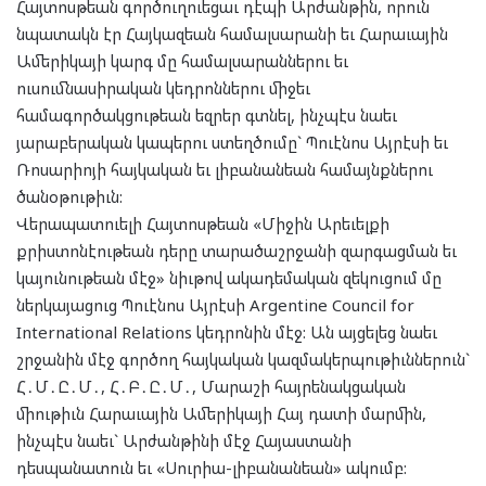
Հայտոսթեան գործուղուեցաւ դէպի Արժանթին, որուն
նպատակն էր Հայկազեան համալսարանի եւ Հարաւային
Ամերիկայի կարգ մը համալսարաններու եւ
ուսումնասիրական կեդրոններու միջեւ
համագործակցութեան եզրեր գտնել, ինչպէս նաեւ
յարաբերական կապերու ստեղծումը` Պուէնոս Այրէսի եւ
Ռոսարիոյի հայկական եւ լիբանանեան համայնքներու
ծանօթութիւն:
Վերապատուելի Հայտոսթեան «Միջին Արեւելքի
քրիստոնէութեան դերը տարածաշրջանի զարգացման եւ
կայունութեան մէջ» նիւթով ակադեմական զեկուցում մը
ներկայացուց Պուէնոս Այրէսի Argentine Council for
International Relations կեդրոնին մէջ: Ան այցելեց նաեւ
շրջանին մէջ գործող հայկական կազմակերպութիւններուն`
Հ․Մ․Ը․Մ․, Հ․Բ․Ը․Մ․, Մարաշի հայրենակցական
միութիւն Հարաւային Ամերիկայի Հայ դատի մարմին,
ինչպէս նաեւ` Արժանթինի մէջ Հայաստանի
դեսպանատուն եւ «Սուրիա-լիբանանեան» ակումբ: