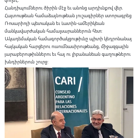
կողմէ:
Հանդիպումներու ծիրին մէջ եւ անոնց արդիւնքով վեր.
Հայտոսթեան համաձայնութեան յուշագիրներ ստորագրեց
Ռոսարիոյի պետական եւ Լատին-ամերիկեան
մանկավարժական համալսարաններուն հետ:
Ակադեմական համագործակցութիւնը պիտի կեդրոնանայ
հայկական հարցերու ուսումնասիրութեանց, միջազգային
յարաբերութիւններու եւ հայ ու լիբանանեան գաղութներու
խնդիրներուն շուրջ: