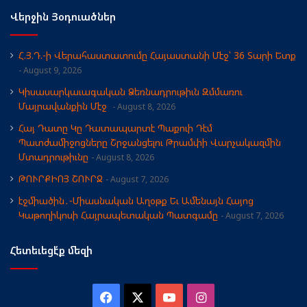
Վերջին Յօդուածներ
Հ.Յ.Դ.-ի Վերահաստատումը Հայաստանի Մէջ՝ 36 Տարի Ետք
August 9, 2026
Կիսասարկաւագական Ձեռնադրութիւն Զմմառու
Մայրավանքին Մէջ
August 8, 2026
Հայ Դատը Կը Դատապարտէ Պաքուի Դէմ
Պատժամիջոցները Շրջանցելու Թրամփի Վարչակազմին
Մտադրութիւնը
August 8, 2026
ԹՈՒՐՔԻՈՅ ՇՈՒՐՋ
August 7, 2026
էջմիածին․-Միասնական Աղօթք Եւ Ամենայն Հայոց
Կաթողիկոսի Հայրապետական Պատգամը
August 7, 2026
Հետեւեցէ՛ք մեզի
Facebook
X
YouTube
Instagram