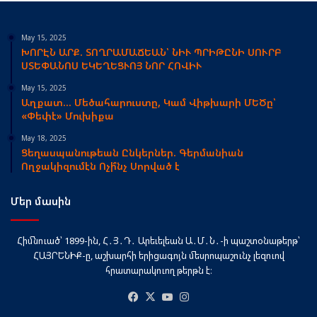
May 15, 2025
ԽՈՐԷՆ ԱՐՔ. ՏՈՂՐԱՄԱՃԵԱՆ՝ ՆԻՒ ՊՐԻԹԸՆԻ ՍՈՒՐԲ
ՍՏԵՓԱՆՈՍ ԵԿԵՂԵՑՒՈՅ ՆՈՐ ՀՈՎԻՒ
May 15, 2025
Աղքատ… Մեծահարուստը, Կամ Վիթխարի ՄԵԾը՝
«Փեփէ» Մուխիքա
May 18, 2025
Ցեղասպանութեան Ընկերներ. Գերմանիան
Ողջակիզումէն Ոչի՞նչ Սորված է
Մեր մասին
Հիմնուած՝ 1899-ին, Հ․Յ․Դ․ Արեւելեան Ա․Մ․Ն․-ի պաշտօնաթերթ՝
ՀԱՅՐԵՆԻՔ-ը, աշխարհի երիցագոյն մեսրոպաշունչ լեզուով
հրատարակուող թերթն է։
Facebook
X
YouTube
Instagram