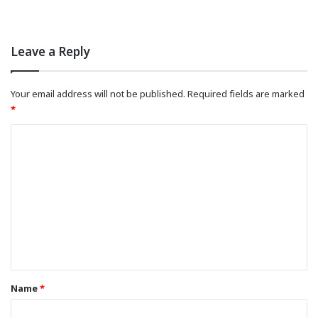
Leave a Reply
Your email address will not be published.
Required fields are marked
*
C
o
m
m
e
n
t
*
Name
*