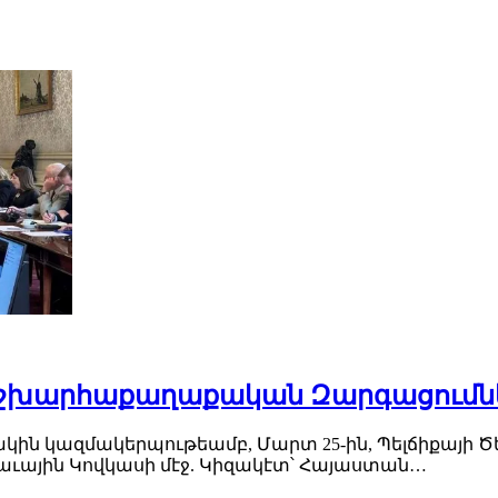
 Աշխարհաքաղաքական Զարգացումնե
ին կազմակերպութեամբ, Մարտ 25-ին, Պելճիքայի Ծե
ային Կովկասի մէջ. Կիզակէտ՝ Հայաստան…