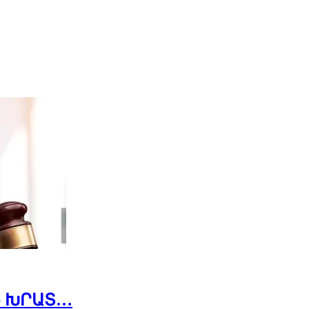
Ն ԽՐԱՏ…