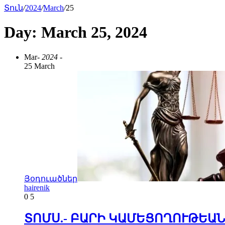
Տուն
/
2024
/
March
/
25
Day:
March 25, 2024
Mar
- 2024 -
25 March
Յօդուածներ
hairenik
0
5
ՏՈՄՍ.- ԲԱՐԻ ԿԱՄԵՑՈՂՈՒԹԵԱ