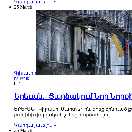
Կարդալ աւելին »
25 March
Գլխաւոր
hairenik
0
7
Երեւան․- Յարձակում Նոր Նոր
ԵՐԵՒԱՆ․- Կիրակի, Մարտ 24-ին, երեք զինուա
բաժինի վարչական շէնքը, գործածելով…
Կարդալ աւելին »
25 March