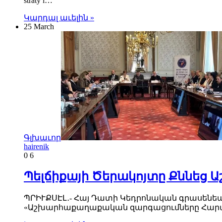
straty i…
Կարդալ աւելին »
25 March
Գլխաւոր
hairenik
0
6
Պելճիքայի Ծերակոյտը Քննեց
ՊՐԻՒՔՍԷԼ․- Հայ Դատի Կեդրոնական գրասենեակ
«Աշխարհաքաղաքական զարգացումները Հարաւ