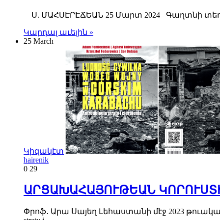
Ս. ՄԱՀՍԷՐԷՃԵԱՆ 25 Մարտ 2024 Գաղտնի տեղեկ
Կարդալ աւելին »
25 March
Կիզակէտ
hairenik
0
29
ԱՐՑԱԽԱՀԱՅՈՒԹԵԱՆ ԿՈՐՈՒՍՏԻ
Փրոֆ․ Արա Սայեղ Լեհաստանի մէջ 2023 թուականի վ