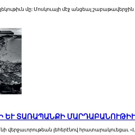
ութիւն մը: Մոսկուայի մէջ անցեալ շաբաթավերջին 
 ԵՒ ՏԱՌԱՊԱՆՔԻ ՄԱՐԴԱԲԱՆՈՒԹԻՒ
երջաւորութեան լեհերէնով հրատարակուեցաւ «Ludność cyw