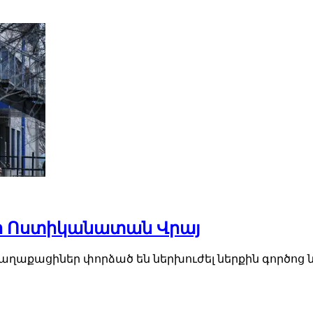
քի Ոստիկանատան Վրայ
ծ քաղաքացիներ փորձած են ներխուժել ներքին գործ