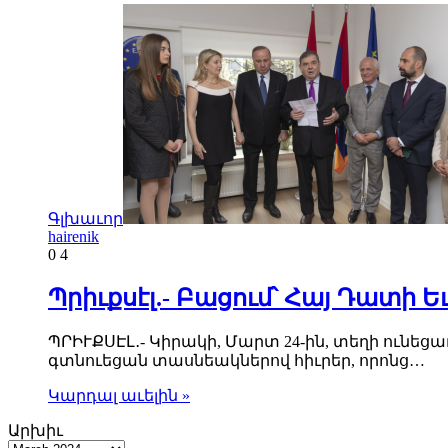
Գլխաւոր
hairenik
0
4
Պրիւքսէլ.- Բացում՝ Հայ Դատի
ՊՐԻՒՔՍԷԼ․- Կիրակի, Մարտ 24-ին, տեղի ունեց
գտնուեցան տասնեակներով հիւրեր, որոնց…
Կարդալ աւելին »
Արխիւ