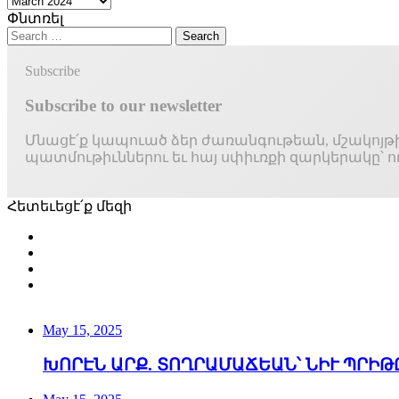
Արխիւ
Փնտռել
Search
for:
Subscribe
Subscribe to our newsletter
Մնացէ՛ք կապուած ձեր ժառանգութեան, մշակոյթին ե
պատմութիւններու եւ հայ սփիւռքի զարկերակը՝ ու
Հետեւեցէ՛ք մեզի
Facebook
X
YouTube
Instagram
May 15, 2025
ԽՈՐԷՆ ԱՐՔ. ՏՈՂՐԱՄԱՃԵԱՆ՝ ՆԻՒ ՊՐԻԹ