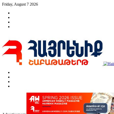
Friday, August 7 2026
Facebook
X
YouTube
Instagram
Որոնել
Switch
skin
Log
In