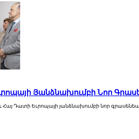
 Եւրոպայի Յանձնախումբի Նոր Գրա
աւ Հայ Դատի Եւրոպայի յանձնախումբի նոր գրասենեա