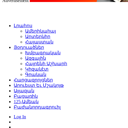
Advertisement
Լրահոս
Ամերիկահայ
Արտերկիր
Հայաստան
Յօդուածներ
Խմբագրական
Ազգային
Հայրենի Աշխարհ
Կիզակէտ
Գրական
Հարցազրոյցներ
Արուեստ Եւ Մշակոյթ
Այլազան
Բացառիկ
125-Ամեակ
Բաժանորդագրուիլ
Log In
Switch
skin
Որոնել