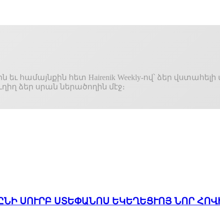
ւ համայնքին հետ Hairenik Weekly-ով՝ ձեր վստահելի 
ղիղ ձեր սրան ներածողին մէջ։
ԸՆԻ ՍՈՒՐԲ ՍՏԵՓԱՆՈՍ ԵԿԵՂԵՑՒՈՅ ՆՈՐ ՀՈՎ