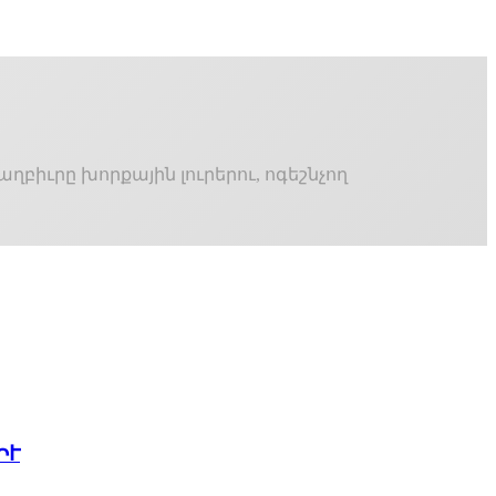
աղբիւրը խորքային լուրերու, ոգեշնչող
ԻՒ