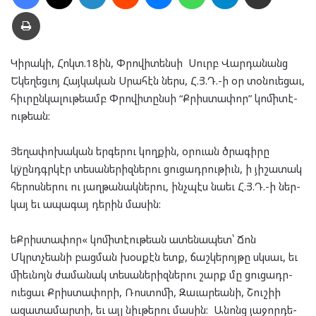
Տպել
Կի­րա­կի, Հոկ­տ.18ին, Փրո­վի­տեն­սի Սուրբ Վար­դա­նանց
Եկե­ղեց­ւոյ Հայ­կա­կան Սրա­հէն ներս, Հ.Յ.Դ.-ի օր տօն­ուե­ցաւ,
հիւ­րըն­կա­լու­թեամբ Փրո­վի­տըն­սի “Քրիս­տա­փոր” կո­մի­տէ­
ու­թեան:
Յե­ղա­փո­խա­կան եր­գե­րու կող­քին, օր­ուան ծրա­գի­րը
կÿընդգր­կէր տե­սա­նե­րիզ­նե­րու ցու­ցադ­րու­թիւն, ի յի­շա­տակ
հե­րոս­նե­րու ու յաղ­թա­նակ­նե­րու, ինչ­պէս նա­եւ Հ.Յ.Դ.-ի ներ­
կայ եւ ապա­գայ դե­րին մա­սին:
եՔրիս­տա­փոր« կո­մի­տէ­ու­թեան ատե­նա­պետ՝ Ճոն
Մկրտչեա­նի բաց­ման խօս­քէն ետք, ճաշ­կե­րոյ­թը սկսաւ, եւ
մի­եւ­նոյն ժա­մա­նակ տե­սա­նե­րիզ­նե­րու շարք մը ցու­ցադր­
ուե­ցաւ Քրիս­տա­փո­րի, Ռոս­տո­մի, Զա­ւար­եա­նի, Շուշիի
ազա­տա­մար­տի, եւ այլ նիւ­թե­րու մա­սին: Անոնց յա­ջոր­դե­