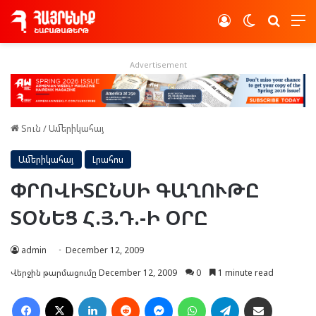
Log In
Switch skin
Որոնե
Advertisement
Տուն
/
Ամերիկահայ
Ամերիկահայ
Լրահոս
ՓՐՈՎԻՏԸՆՍԻ ԳԱՂՈՒԹԸ
ՏՕՆԵՑ Հ.Յ.Դ.-Ի ՕՐԸ
admin
December 12, 2009
Վերջին թարմացումը December 12, 2009
0
1 minute read
Facebook
X
LinkedIn
Reddit
Messenger
WhatsApp
Telegram
Ուղարկել նամակ