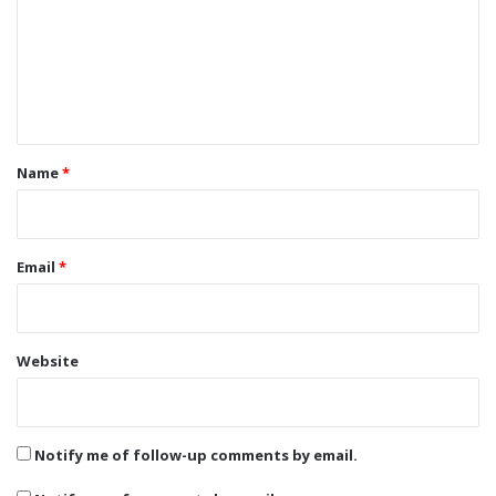
m
e
n
t
*
Name
*
Email
*
Website
Notify me of follow-up comments by email.