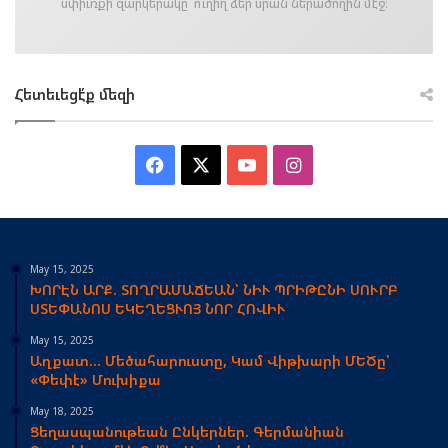
սփիւռքի զարկերակը՝ ուղիղ ձեր սրան ներածողին մէջ։
Հետեւեցէ՛ք մեզի
Facebook
X
YouTube
Instagram
May 15, 2025
ԽՈՐԷՆ ԱՐՔ. ՏՈՂՐԱՄԱՃԵԱՆ՝ ՆԻՒ ՊՐԻԹԸՆԻ ՍՈՒՐԲ
ՍՏԵՓԱՆՈՍ ԵԿԵՂԵՑՒՈՅ ՆՈՐ ՀՈՎԻՒ
May 15, 2025
Աղքատ… Մեծահարուստը, Կամ Վիթխարի ՄԵԾը՝
«Փեփէ» Մուխիքա
May 18, 2025
Ցեղասպանութեան Ընկերներ. Գերմանիան