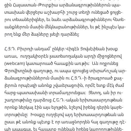
ցին Հա­յաս­տան-Թուրք­իա ար­ձա­նագ­րու­թիւն­նե­րուն պա­
տաս­խան վեր­ջերս աշ­խար­հի շուրջ տե­ղի ու­նե­ցած ցոյ­ցե­
րու տե­սա­նե­րիզ­ներ, եւ նա­եւ ար­ձա­նագ­րու­թիւն­նե­րու հե­տե­
ւանք­նե­րուն մա­սին մեկ­նա­բա­նու­թիւն­ներ, եւ թէ ինչ­պէս կա­
րող ենք մեր ձայ­նե­րը լսե­լի դարձ­նել:
Հ.Յ.Դ. Բիւ­րո­յի ան­դամ՝ ըն­կեր Վի­գէն Յով­սէփ­եան խօսք
առաւ, ուղ­ղակի­օ­րէն լսա­տե­սո­ղա­կան ար­դի մի­ջոց­նե­րով
(webcam) կա­տար­ուած հա­ւա­քին առ­թիւ: Ան ող­ջու­նեց
Փրո­վի­տըն­սի գա­ղու­թը, ու ապա զրու­ցեց տխրահռ­չակ ար­
ձա­նագ­րու­թիւն­նե­րուն մա­սին ու Հ.Յ.Դ.-ի ծրագր­ուած քայ­
լե­րուն որ­պէս­զի անոնք չվա­ւե­րաց­ուին, որ­մէ ետք մէկ ժամ
հարց-պա­տաս­խա­նի տրա­մադր­ուե­ցաւ: Յե­տոյ, ան իր ու­
շադ­րու­թիւնը դար­ձուց Հ.Ե.Դ.-ական երի­տա­սար­դու­թեան
որոնք ներ­կայ էին այս ելոյ­թին, նշե­լով իրենց դե­րին կա­րե­
ւո­րու­թիւնը: Խօս­քը ուղ­ղե­լով այդ երի­տա­սար­դու­թեան ան
ըսաւ թէ անոնք պէտք է որ առաջ­նոր­դեն հայ գա­ղու­թը դէ­
պի ապա­գայ, եւ հա­ւատք ու­նե­նան իրենց կա­րո­ղու­թիւն­նե­