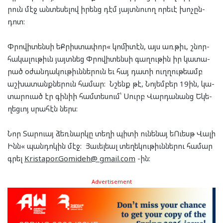
րուն մէջ ան­տե­սե­լով իրենց դէմ յայտ­նուող որե­ւէ խոչըն­
դոտ:
Փրո­վի­տեն­սի եՔրիս­տա­փոր« կո­մի­տէն, այս առ­թիւ, շնոր­
հա­կա­լու­թիւն յայտ­նեց Փրո­վի­տեն­սի գա­ղու­թին իր կա­տա­
րած օժան­դա­կու­թիւն­նե­րուն եւ հայ դա­տի ուղ­ղու­թեամբ
աշ­խա­տանք­նե­րուն հա­մար: Նշենք թէ, Նո­յեմ­բեր 19ին, կա­
տար­ուած էր գինիի համ­տե­սում՝ Սուրբ Վար­դա­նանց Եկե­
ղեց­ւոյ սրա­հէն ներս:
Նոր Տար­ուայ ձեռ­նար­կը տե­ղի պի­տի ու­նե­նայ եՈւեսթ Վա­լի
Ինն« պան­դո­կին մէջ: Յա­ւել­եալ տե­ղե­կու­թիւն­նե­րու հա­մար
գրել
Kristapor.Gomideh@ gmail.com
-ին:
Advertisement