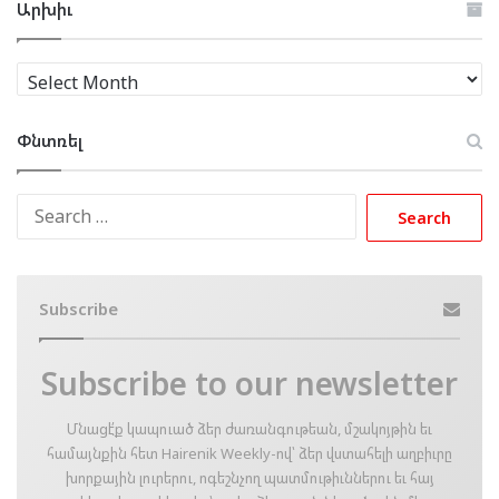
Արխիւ
Արխիւ
Փնտռել
Search
for:
Subscribe
Subscribe to our newsletter
Մնացէ՛ք կապուած ձեր ժառանգութեան, մշակոյթին եւ
համայնքին հետ Hairenik Weekly-ով՝ ձեր վստահելի աղբիւրը
խորքային լուրերու, ոգեշնչող պատմութիւններու եւ հայ