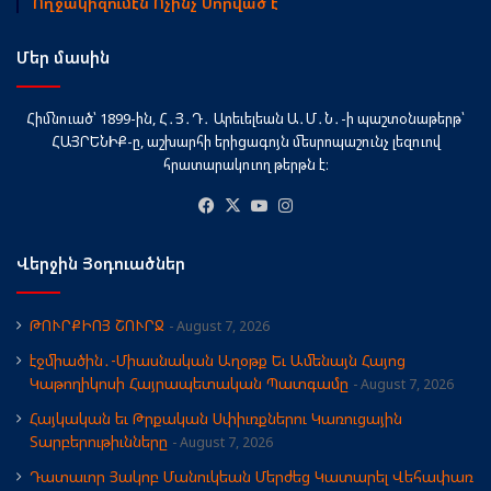
Ողջակիզումէն Ոչի՞նչ Սորված է
Մեր մասին
Հիմնուած՝ 1899-ին, Հ․Յ․Դ․ Արեւելեան Ա․Մ․Ն․-ի պաշտօնաթերթ՝
ՀԱՅՐԵՆԻՔ-ը, աշխարհի երիցագոյն մեսրոպաշունչ լեզուով
հրատարակուող թերթն է։
Facebook
X
YouTube
Instagram
Վերջին Յօդուածներ
ԹՈՒՐՔԻՈՅ ՇՈՒՐՋ
August 7, 2026
էջմիածին․-Միասնական Աղօթք Եւ Ամենայն Հայոց
Կաթողիկոսի Հայրապետական Պատգամը
August 7, 2026
Հայկական եւ Թրքական Սփիւռքներու Կառուցային
Տարբերութիւնները
August 7, 2026
Դատաւոր Յակոբ Մանուկեան Մերժեց Կատարել Վեհափառ